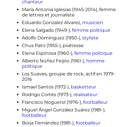
chanteur
María Antonia Iglesias (1945-2014), femme
de lettres et journaliste
Eduardo Gonzalez Alvarez,
musicien
Elena Salgado (1949-),
femme politique
Adolfo Domínguez (1950-),
styliste
Chus Pato (1955-), poétesse
Elena Espinosa (1960-),
femme politique
Alberto Núñez Feijóo (1961-),
homme
politique
Los Suaves, groupe de rock, actif en 1979-
2016
Ismael Santos (1972-),
basketteur
Rodrigo Cortés (1973-),
réalisateur
Francisco Noguerol (1976-),
footballeur
Miguel Ángel González Suárez (1981-),
footballeur
Borja Fernández (1981-),
footballeur