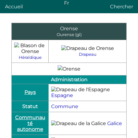
Fr
Accueil
Chercher
Orense
Ourense
(gl)
Drapeau
Héraldique
Administration
Pays
Espagne
Statut
Commune
Communau
té
Galice
autonome