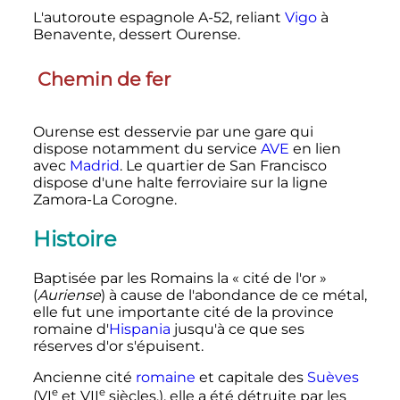
L'autoroute espagnole A-52, reliant
Vigo
à
Benavente, dessert Ourense.
Chemin de fer
Ourense est desservie par une gare qui
dispose notamment du service
AVE
en lien
avec
Madrid
. Le quartier de San Francisco
dispose d'une halte ferroviaire sur la ligne
Zamora-La Corogne.
Histoire
Baptisée par les Romains la «
cité de l'or
»
(
Auriense
) à cause de l'abondance de ce métal,
elle fut une importante cité de la province
romaine d'
Hispania
jusqu'à ce que ses
réserves d'or s'épuisent.
Ancienne cité
romaine
et capitale des
Suèves
e
e
(
VI
et
VII
siècles
.), elle a été détruite par les