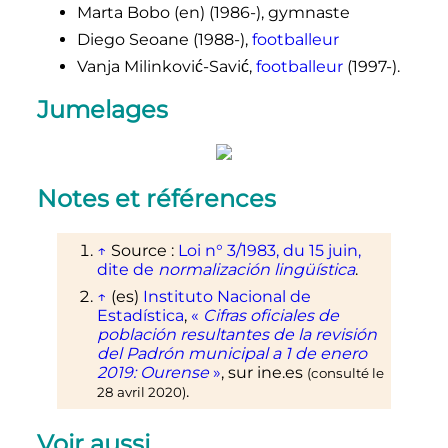
Marta Bobo
(en)
(1986-), gymnaste
Diego Seoane (1988-),
footballeur
Vanja Milinković-Savić,
footballeur
(1997-).
Jumelages
Notes et références
↑
Source
:
Loi n° 3/1983, du 15 juin,
dite de
normalización lingüística
.
Tlalnepantla
↑
(es)
Instituto Nacional de
de Baz
Estadística
,
«
Cifras oficiales de
(
Mexique
)
Les
población resultantes de la revisión
Maracaïb
localités
del Padrón municipal a 1 de enero
(
Venezue
2019: Ourense
»
, sur
ine.es
a
)
(consulté le
jumelées
.
28 avril 2020
)
avec
Ourense
Voir aussi