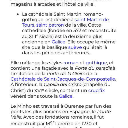
magasins à arcades et l'hôtel de ville.
La cathédrale Saint Martin, romano-
gothique, est dédiée à
saint Martin de
Tours
,
saint patron
de la ville. Cette
cathédrale (fondée en 572 et reconstruite
e
au
XIII
siècle
) est la deuxième plus
ancienne en
Galice
. Elle occupe le même
site que la basilique
suève
qui était là
dans les périodes antérieures.
Elle mélange les styles
roman
et
gothique
, et
contient une façade avec la
Porte du paradis
à
l'imitation de la
Porte de la Gloire
de la
Cathédrale de Saint-Jacques-de-Compostelle
.
À l'intérieur, la
Capilla del Cristo
(chapelle du
e
Christ) du
XVI
siècle
, contient un
crucifix
vénéré dans toute la
Galice
.
Le Minho est traversé à Ourense par l'un des
ponts les plus anciens en Espagne, le
Ponte
Vella
. Avec des fondations romaines, il fut
gr
reconstruit par
M
Lorenzo
en 1230 et