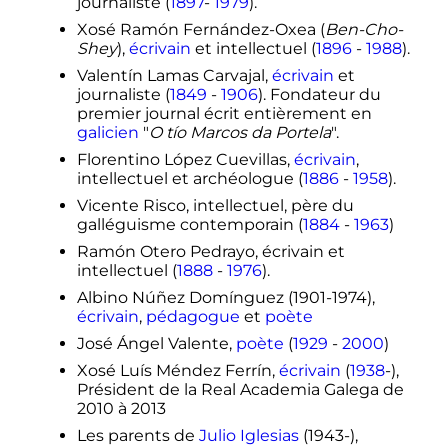
journaliste (
1897
-
1979
).
Xosé Ramón Fernández-Oxea (
Ben-Cho-
Shey
),
écrivain
et intellectuel (
1896
-
1988
).
Valentín Lamas Carvajal,
écrivain
et
journaliste (
1849
-
1906
). Fondateur du
premier journal écrit entièrement en
galicien
"
O tío Marcos da Portela
".
Florentino López Cuevillas,
écrivain
,
intellectuel et archéologue (
1886
-
1958
).
Vicente Risco, intellectuel, père du
galléguisme contemporain (
1884
-
1963
)
Ramón Otero Pedrayo, écrivain et
intellectuel (
1888
-
1976
).
Albino Núñez Domínguez (1901-1974),
écrivain
,
pédagogue
et
poète
José Ángel Valente,
poète
(
1929
-
2000
)
Xosé Luís Méndez Ferrín,
écrivain
(
1938
-),
Président de la Real Academia Galega de
2010 à 2013
Les parents de
Julio Iglesias
(1943-),