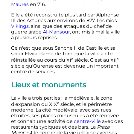
Maures
en 716.
Elle a été reconstruite plus tard par Alphonse
III des Asturies aux environs de 877. Les raids
Vikings
, ainsi que des attaques du chef de
guerre arabe
Al-Mansour
, ont mis à mal la ville
à plusieurs reprises.
Ce n'est que sous Sanche II de Castille et sa
sœur Elvira, dame de Toro, que la ville a été
e
e
réinstallée au cours du
XI
siècle
. C'est au
XII
siècle
qu'Ourense est devenue un important
centre de services.
Lieux et monuments
La ville a trois parties
: la médiévale, la zone
e
d'expansion du
XIX
siècle
, et le périmètre
moderne. La cité médiévale, avec ses rues
étroites, ses places minuscules a été rénovée
et connait une activité de
centre-ville
avec des
restaurants typiques et des bars. La
Praza
Maior
est le centre de la vie urbaine avec ses