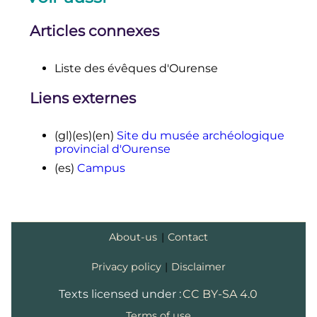
Articles connexes
Liste des évêques d'Ourense
Liens externes
(gl)
(es)
(en)
Site du musée archéologique
provincial d'Ourense
(es)
Campus
About-us
|
Contact
Privacy policy
|
Disclaimer
Texts licensed under :
CC BY-SA 4.0
Terms of use