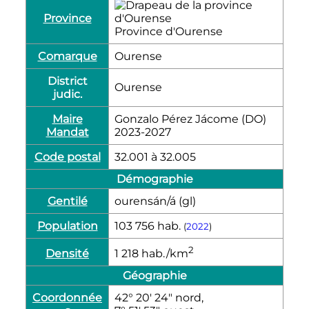
Province
Province d'Ourense
Comarque
Ourense
District
Ourense
judic.
Maire
Gonzalo Pérez Jácome (
DO
)
Mandat
2023-2027
Code postal
32.001 à 32.005
Démographie
Gentilé
ourensán/á
(gl)
Population
103 756
hab.
(
2022
)
2
Densité
1 218
hab./km
Géographie
Coordonnée
42° 20′ 24″ nord,