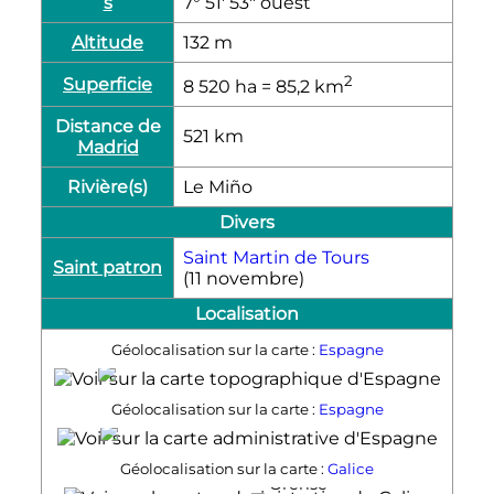
s
7° 51′ 53″ ouest
Altitude
132
m
2
Superficie
8 520
ha
= 85,2
km
Distance de
521
km
Madrid
Rivière(s)
Le Miño
Divers
Saint Martin de Tours
Saint patron
(11 novembre)
Localisation
Géolocalisation sur la carte :
Espagne
Orense
Géolocalisation sur la carte :
Espagne
Orense
Géolocalisation sur la carte :
Galice
Orense