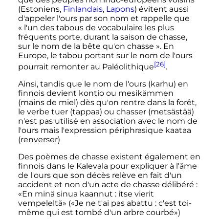
(Estoniens,
Finlandais
,
Lapons
) évitent aussi
d'appeler l'ours par son nom et rappelle que
«
l'un des tabous de vocabulaire les plus
fréquents porte, durant la saison de chasse,
sur le nom de la bête qu'on chasse
». En
Europe, le tabou portant sur le nom de l'ours
[26]
pourrait remonter au Paléolithique
.
Ainsi, tandis que le nom de l'ours (karhu) en
finnois devient kontio ou mesikämmen
(mains de miel) dès qu'on rentre dans la forêt,
le verbe tuer (tappaa) ou chasser (metsästää)
n'est pas utilisé en association avec le nom de
l'ours mais l'expression périphrasique kaataa
(renverser)
Des poèmes de chasse existent également en
finnois dans le Kalevala pour expliquer à l'âme
de l'ours que son décès relève en fait d'un
accident et non d'un acte de chasse délibéré
:
«En minä sinua kaannut
: itse vierit
vempeleltä» («Je ne t'ai pas abattu
: c'est toi-
même qui est tombé d'un arbre courbé»)