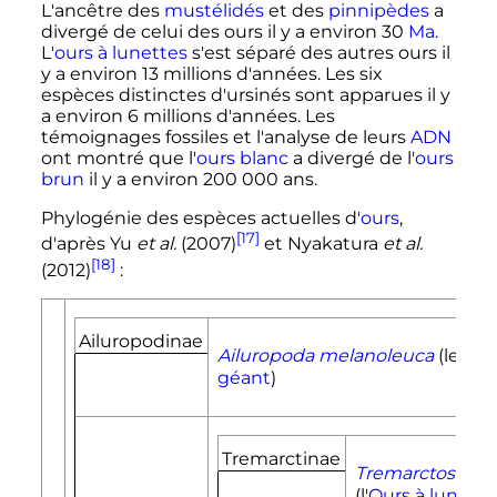
L'ancêtre des
mustélidés
et des
pinnipèdes
a
divergé de celui des ours il y a environ 30
Ma
.
L'
ours à lunettes
s'est séparé des autres ours il
y a environ
13 millions
d'années. Les six
espèces distinctes d'ursinés sont apparues il y
a environ
6 millions
d'années. Les
témoignages fossiles et l'analyse de leurs
ADN
ont montré que l'
ours blanc
a divergé de l'
ours
brun
il y a environ
200 000 ans
.
Phylogénie des espèces actuelles d'
ours
,
[17]
d'après Yu
et al.
(2007)
et Nyakatura
et al.
[18]
(2012)
:
Ailuropodinae
Ailuropoda melanoleuca
(le
Pa
géant
)
Tremarctinae
Tremarctos orn
(l'
Ours à lunette