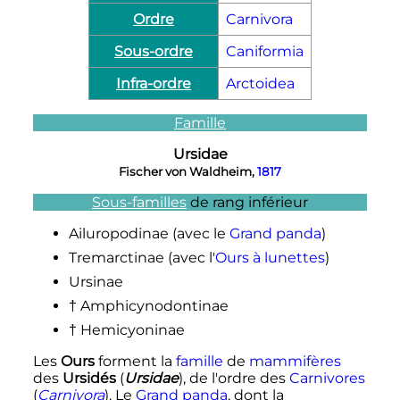
Ordre
Carnivora
Sous-ordre
Caniformia
Infra-ordre
Arctoidea
Famille
Ursidae
Fischer von Waldheim,
1817
Sous-familles
de rang inférieur
Ailuropodinae (avec le
Grand panda
)
Tremarctinae (avec l'
Ours à lunettes
)
Ursinae
†
Amphicynodontinae
†
Hemicyoninae
Les
Ours
forment la
famille
de
mammifères
des
Ursidés
(
Ursidae
), de l'ordre des
Carnivores
(
Carnivora
). Le
Grand panda
, dont la