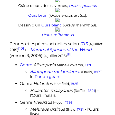
Crâne d'ours des cavernes,
Ursus spelaeus
Ours brun
(
Ursus arctos arctos
).
Dessin d'un
Ours blanc
(
Ursus maritimus
).
Ursus thibetanus
Genres et espèces actuelles selon
ITIS
(4 juillet
[10]
et
Mammal Species of the World
2015)
[11]
(version 3, 2005)
:
(4 juillet 2015)
Genre
Ailuropoda
Milne-Edwards,
1870
Ailuropoda melanoleuca
–
(David,
1869
)
le
Panda géant
Genre
Helarctos
Horsfield,
1825
Helarctos malayanus
–
(Raffles,
1821
)
l'Ours malais
Genre
Melursus
Meyer,
1793
Melursus ursinus
- l'Ours
Shaw,
1791
lippu