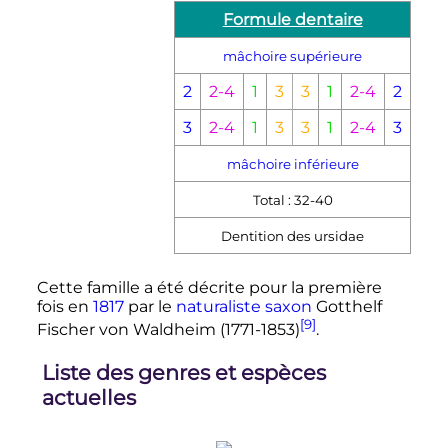
Formule dentaire
mâchoire supérieure
2
2-4
1
3
3
1
2-4
2
3
2-4
1
3
3
1
2-4
3
mâchoire inférieure
Total : 32-40
Dentition des ursidae
Cette famille a été décrite pour la première
fois en
1817
par le
naturaliste
saxon
Gotthelf
[9]
Fischer von Waldheim (1771-1853)
.
Liste des genres et espèces
actuelles