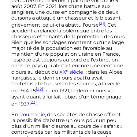
percutée mortellement par une voiture le
9
août 2007
. En 2021, lors d'une battue aux
sangliers, une ourse en compagnie de deux
oursons a attaqué un chasseur et le blessant
[21]
grièvement, celui-ci a abattu l'ourse
. Cet
accident a relancé la polémique entre les
chasseurs et tenants de la protection des ours.
Bien que les sondages montrent qu'une large
majorité de la population est favorable au
maintien d'une population ursine en France,
l'espèce est toujours au bord de l'extinction
dans ce pays qui abritait encore une centaine
e
d'ours au début du
XX
siècle
; dans les Alpes
françaises, le dernier ours abattu avait
toutefois été tué, selon les sources, à la veille
[22]
de 1914-18
ou en 1921, le dernier ours vu
ayant quant à lui fait l'objet d'un témoignage
[23]
en 1937
.
En
Roumanie
, des sociétés de chasse offrent
la possibilité d'abattre un ours pour un peu
plus d'un millier d'euros au cours de «
safaris
»
controversés par les militants de la cause