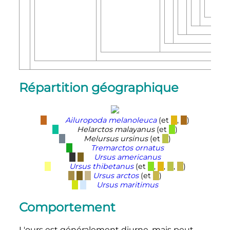
Répartition géographique
Ailuropoda melanoleuca
(et
,
)
Helarctos malayanus
(et
)
Melursus ursinus
(et
)
Tremarctos ornatus
Ursus americanus
Ursus thibetanus
(et
,
,
,
)
Ursus arctos
(et
)
Ursus maritimus
Comportement
L'ours est généralement diurne, mais peut