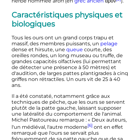
herbe nommée
aron
(en
grec ancien
ἄρον
).
Caractéristiques physiques et
biologiques
Tous les ours ont un grand corps trapu et
massif, des membres puissants, un
pelage
dense et hirsute, une
queue
courte, des
oreilles rondes, un long museau ou truffe, de
grandes capacités olfactives (lui permettant
de détecter une présence à
50 mètres
) et
d'audition, de larges pattes plantigrades à cinq
griffes non rétractiles. Un ours vit de 25 à
40
ans
.
Il a été constaté, notamment grâce aux
techniques de pêche, que les ours se servent
plutôt de la patte gauche, laissant supposer
une latéralité du comportement de l'animal.
Michel Pastoureau remarque
: «
Deux auteurs,
[6]
l'un médiéval, l'autre moderne
ont en effet
remarqué que l'ours se servait plus
fréquemment de sa patte gauche que de sa