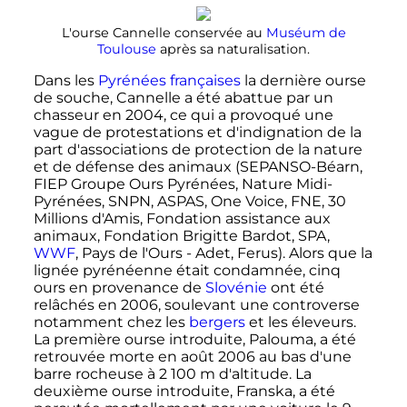
L'ourse Cannelle conservée au
Muséum de
Toulouse
après sa naturalisation.
Dans les
Pyrénées
françaises
la dernière ourse
de souche, Cannelle a été abattue par un
chasseur en 2004, ce qui a provoqué une
vague de protestations et d'indignation de la
part d'associations de protection de la nature
et de défense des animaux (SEPANSO-Béarn,
FIEP Groupe Ours Pyrénées, Nature Midi-
Pyrénées, SNPN, ASPAS, One Voice, FNE, 30
Millions d'Amis, Fondation assistance aux
animaux, Fondation Brigitte Bardot, SPA,
WWF
, Pays de l'Ours - Adet, Ferus). Alors que la
lignée pyrénéenne était condamnée, cinq
ours en provenance de
Slovénie
ont été
relâchés en 2006, soulevant une controverse
notamment chez les
bergers
et les éleveurs.
La première ourse introduite, Palouma, a été
retrouvée morte en
août 2006
au bas d'une
barre rocheuse à
2 100
m
d'altitude. La
deuxième ourse introduite, Franska, a été