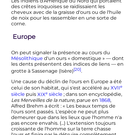
Les Indiens d'Amérique du Nord qui portaient
des crêtes iroquoises se raidissaient les
cheveux avec de la graisse d'ours ou de l'huile
de noix pour les rassembler en une sorte de
corne.
Europe
On peut signaler la présence au cours du
Mésolithique
d'un ours «
domestique
» — dont
les dents présentent des indices de liens — en
[20]
grotte à Sassenage (Isère)
.
Une cause du déclin de l'ours en Europe a été
e
celui de son habitat, qui s'est accéléré au
XVII
e
siècle
puis
XIX
siècle
; dans son encyclopédie,
Les Merveilles de la nature
, parue en
1868
,
Alfred Brehm a écrit
: «
Les beaux temps de
l'ours sont passés. L'espèce ne peut plus
demeurer que dans les lieux que l'homme n'a
pas encore envahis. (...) L'extension toujours
croissante de l'homme sur la terre chasse
l'ours et finira par le détruire complètement