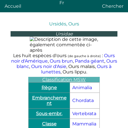
Fr
Accueil
Chercher
Ursidés, Ours
Ursidae
Les huit espèces d'ours
:
Ours
(de gauche à droite)
noir d'Amérique
,
Ours brun
,
Panda géant
,
Ours
blanc
,
Ours noir d'Asie
, Ours malais,
Ours à
lunettes
, Ours lippu.
Classification MSW
Règne
Animalia
Embrancheme
Chordata
nt
Sous-embr.
Vertebrata
Classe
Mammalia