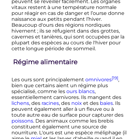
peuvent se réveiller facilement. Les organes
vitaux restent à une température normale
pour réagir en cas de danger et l’ourse donne
naissance aux petits pendant l’hiver.
Beaucoup d'ours des régions nordiques
hivernent
; ils se réfugient dans des grottes,
cavernes et tanières, qui sont occupées par la
plupart des espèces au cours de l'hiver pour
cette longue période de sommeil.
Régime alimentaire
[19]
Les ours sont principalement
omnivores
,
bien que certains aient un régime plus
spécialisé, comme les
ours blancs
,
essentiellement carnivores. Ils mangent des
lichens
, des
racines
, des
noix
et des
baies
. Ils
peuvent également aller à un fleuve ou à
toute autre eau de surface pour capturer des
poissons
. Des animaux comme les brebis
constituent également une source de
nourriture. L'ours est une espèce méliphage (il
aime le
miel
et les larves d'abeille quand il en