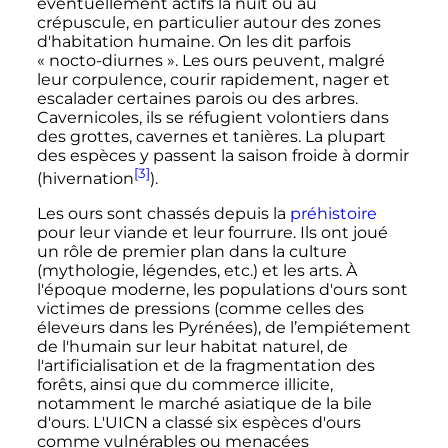
éventuellement actifs la nuit ou au
crépuscule, en particulier autour des zones
d'habitation humaine. On les dit parfois
«
nocto-diurnes
». Les ours peuvent, malgré
leur corpulence, courir rapidement, nager et
escalader certaines parois ou des arbres.
Cavernicoles, ils se réfugient volontiers dans
des grottes, cavernes et tanières. La plupart
des espèces y passent la saison froide à dormir
[3]
(hivernation
).
Les ours sont chassés depuis la
préhistoire
pour leur viande et leur fourrure. Ils ont joué
un rôle de premier plan dans la culture
(mythologie, légendes, etc.) et les arts. À
l'époque moderne, les populations d'ours sont
victimes de pressions (comme celles des
éleveurs dans les Pyrénées), de l’empiétement
de l'humain sur leur habitat naturel, de
l'artificialisation et de la fragmentation des
forêts, ainsi que du commerce illicite,
notamment le marché asiatique de la bile
d'ours. L'UICN a classé six espèces d'ours
comme vulnérables ou menacées