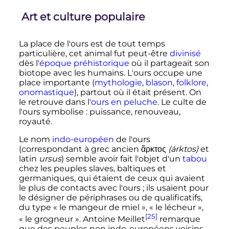
Art et culture populaire
La place de l'ours est de tout temps
particulière, cet animal fut peut-être
divinisé
dès l'
époque préhistorique
où il partageait son
biotope avec les humains. L'ours occupe une
place importante (
mythologie
,
blason
,
folklore
,
onomastique
), partout où il était présent. On
le retrouve dans l'
ours en peluche
. Le culte de
l'ours symbolise
: puissance, renouveau,
royauté.
Le nom
indo-européen
de l'ours
(correspondant à grec ancien
ἄρκτος
(árktos)
et
latin
ursus
) semble avoir fait l'objet d'un
tabou
chez les peuples slaves, baltiques et
germaniques, qui étaient de ceux qui avaient
le plus de contacts avec l'ours
; ils usaient pour
le désigner de périphrases ou de qualificatifs,
du type «
le mangeur de miel
», «
le lécheur
»,
[25]
«
le grogneur
». Antoine Meillet
remarque
que des peuples non indo-européens voisins