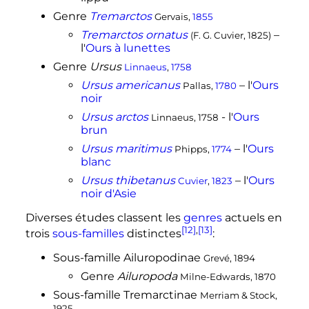
Genre
Tremarctos
Gervais,
1855
Tremarctos ornatus
–
(F. G. Cuvier, 1825)
l'
Ours à lunettes
Genre
Ursus
Linnaeus
,
1758
Ursus americanus
– l'
Ours
Pallas,
1780
noir
Ursus arctos
- l'
Ours
Linnaeus, 1758
brun
Ursus maritimus
– l'
Ours
Phipps,
1774
blanc
Ursus thibetanus
– l'
Ours
Cuvier
,
1823
noir d'Asie
Diverses études classent les
genres
actuels en
[12]
,
[13]
trois
sous-familles
distinctes
:
Sous-famille Ailuropodinae
Grevé
, 1894
Genre
Ailuropoda
Milne-Edwards, 1870
Sous-famille
Tremarctinae
Merriam & Stock,
1925