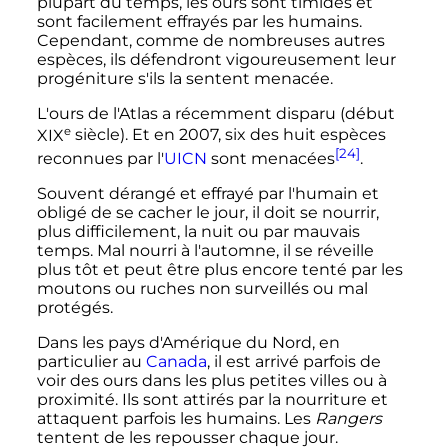
plupart du temps, les ours sont timides et
sont facilement effrayés par les humains.
Cependant, comme de nombreuses autres
espèces, ils défendront vigoureusement leur
progéniture s'ils la sentent menacée.
L'ours de l'Atlas a récemment disparu (début
e
XIX
siècle
). Et en 2007, six des huit espèces
[24]
reconnues par l'
UICN
sont menacées
.
Souvent dérangé et effrayé par l'humain et
obligé de se cacher le jour, il doit se nourrir,
plus difficilement, la nuit ou par mauvais
temps. Mal nourri à l'automne, il se réveille
plus tôt et peut être plus encore tenté par les
moutons ou ruches non surveillés ou mal
protégés.
Dans les pays d'Amérique du Nord, en
particulier au
Canada
, il est arrivé parfois de
voir des ours dans les plus petites villes ou à
proximité. Ils sont attirés par la nourriture et
attaquent parfois les humains. Les
Rangers
tentent de les repousser chaque jour.