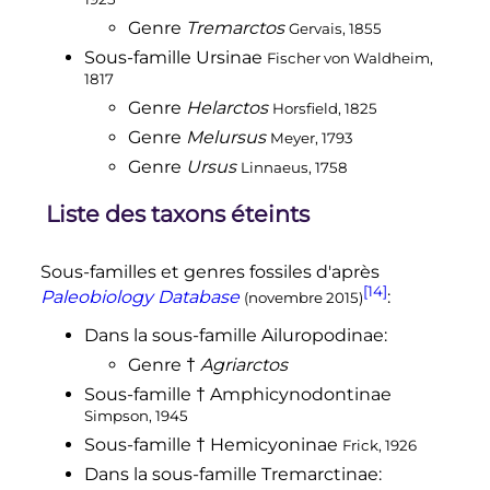
Genre
Tremarctos
Gervais, 1855
Sous-famille
Ursinae
Fischer von Waldheim,
1817
Genre
Helarctos
Horsfield, 1825
Genre
Melursus
Meyer, 1793
Genre
Ursus
Linnaeus, 1758
Liste des taxons éteints
Sous-familles et genres fossiles d'après
[14]
Paleobiology Database
:
(novembre 2015)
Dans la sous-famille
Ailuropodinae
:
Genre
†
Agriarctos
Sous-famille
†
Amphicynodontinae
Simpson, 1945
Sous-famille
†
Hemicyoninae
Frick, 1926
Dans la sous-famille
Tremarctinae
: