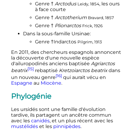
Genre
†
Arctodus
, les ours
Leidy, 1854
à face courte
Genre
†
Arctotherium
Bravard, 1857
Genre
†
Plionarctos
Frick, 1926
Dans la sous-famille
Ursinae
:
Genre
†
Indarctos
Pilgrim, 1913
En 2011, des chercheurs espagnols annoncent
la découverte d'une nouvelle espèce
d'ailuropodinés anciens baptisée
Agriarctos
[15]
beatrix
rebaptisé
Kretzoiarctos beatrix
dans
[16]
un nouveau genre
qui aurait vécu en
Espagne
au
Miocène
.
Phylogénie
Les ursidés sont une famille d'évolution
tardive, ils partagent un ancêtre commun
avec les
canidés
, et un plus récent avec les
mustélidés
et les
pinnipèdes
.