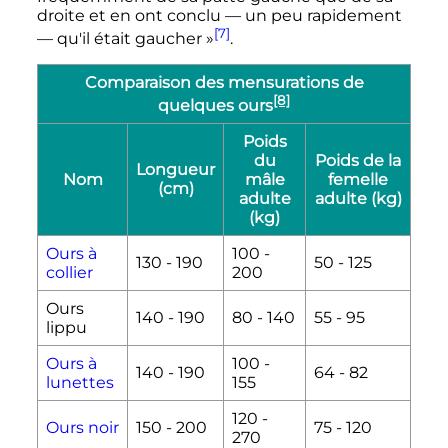
droite et en ont conclu — un peu rapidement
[7]
— qu'il était gaucher
»
.
Comparaison des mensurations de
[8]
quelques ours
Poids
du
Poids de la
Longueur
Nom
mâle
femelle
(cm)
adulte
adulte (kg)
(kg)
Ours à
100 -
130 - 190
50 - 125
collier
200
Ours
140 - 190
80 - 140
55 - 95
lippu
Ours à
100 -
140 - 190
64 - 82
lunettes
155
120 -
Ours noir
150 - 200
75 - 120
270