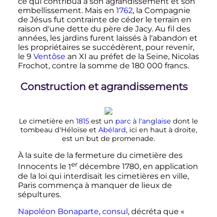
ce qui contribua à son agrandissement et son
embellissement. Mais en
1762
, la Compagnie
de Jésus fut contrainte de céder le terrain en
raison d'une dette du père de Jacy. Au fil des
années, les jardins furent laissés à l'abandon et
les propriétaires se succédèrent, pour revenir,
le
9
Ventôse
an XI au préfet de la Seine, Nicolas
Frochot, contre la somme de
180 000 francs
.
Construction et agrandissements
Le cimetière en
1815
est un
parc à l'anglaise
dont le
tombeau d'Héloïse et
Abélard
, ici en haut à droite,
est un but de promenade.
À la suite de la fermeture du cimetière des
er
Innocents le
1
décembre 1780
, en application
de la loi qui interdisait les cimetières en ville,
Paris commença à manquer de lieux de
sépultures.
Napoléon Bonaparte
,
consul
, décréta que
«