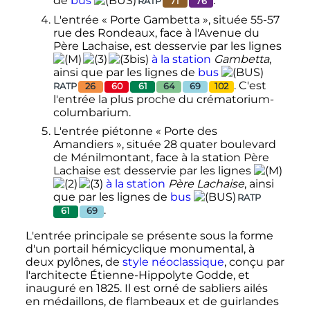
de
bus
.
RATP
71
76
L'entrée «
Porte Gambetta
», située 55-57
rue des Rondeaux, face à l'Avenue du
Père Lachaise, est desservie par les lignes
à la station
Gambetta
,
ainsi que par les lignes de
bus
. C'est
RATP
26
60
61
64
69
102
l'entrée la plus proche du crématorium-
columbarium.
L'entrée piétonne «
Porte des
Amandiers
», située 28 quater boulevard
de Ménilmontant, face à la station Père
Lachaise est desservie par les lignes
à la station
Père Lachaise
, ainsi
que par les lignes de
bus
RATP
.
61
69
L'entrée principale se présente sous la forme
d'un portail hémicyclique monumental, à
deux pylônes, de
style néoclassique
, conçu par
l'architecte Étienne-Hippolyte Godde, et
inauguré en 1825. Il est orné de sabliers ailés
en médaillons, de flambeaux et de guirlandes