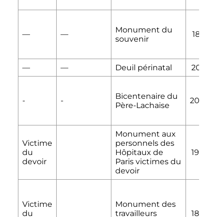
Monument du
—
—
1881
souvenir
—
—
Deuil périnatal
2016
Bicentenaire du
-
-
2004
Père-Lachaise
Monument aux
Victime
personnels des
du
Hôpitaux de
1903
devoir
Paris victimes du
devoir
Victime
Monument des
du
travailleurs
1899