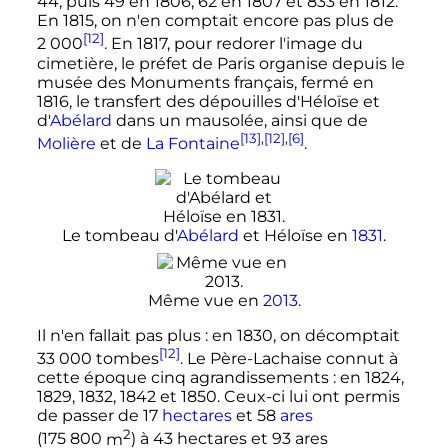
44, puis 49 en 1806, 62 en 1807 et 833 en 1812.
En 1815, on n'en comptait encore pas plus de
[12]
2 000
. En 1817, pour redorer l'image du
cimetière, le préfet de Paris organise depuis le
musée des Monuments français, fermé en
1816, le transfert des dépouilles d'Héloïse et
d'
Abélard
dans un mausolée, ainsi que de
[13]
,
[12]
,
[6]
Molière
et de
La Fontaine
.
Le tombeau d'
Abélard
et Héloïse en
1831
.
Même vue en
2013
.
Il n'en fallait pas plus
: en 1830, on décomptait
[12]
33 000 tombes
. Le Père-Lachaise connut à
cette époque cinq agrandissements
: en 1824,
1829, 1832, 1842 et 1850. Ceux-ci lui ont permis
de passer de
17
hectares
et
58
ares
2
(
175 800
m
) à
43
hectares
et
93 ares