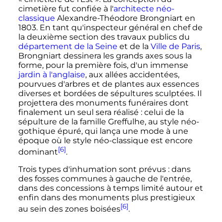
cimetière fut confiée à l'
architecte
néo-
classique
Alexandre-Théodore Brongniart en
1803. En tant qu'inspecteur général en chef de
la deuxième section des travaux publics du
département de la Seine
et de la
Ville de Paris
,
Brongniart dessinera les grands axes sous la
forme, pour la première fois, d'un immense
jardin à l'anglaise
, aux allées accidentées,
pourvues d'arbres et de plantes aux essences
diverses et bordées de sépultures sculptées. Il
projettera des monuments funéraires dont
finalement un seul sera réalisé
: celui de la
sépulture de la famille Greffulhe, au style néo-
gothique épuré, qui lança une mode à une
époque où le style néo-classique est encore
[6]
dominant
.
Trois types d'inhumation sont prévus
: dans
des fosses communes à gauche de l'entrée,
dans des concessions à temps limité autour et
enfin dans des monuments plus prestigieux
[6]
au sein des zones boisées
.