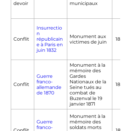
devoir
municipaux
Insurrectio
n
Monument aux
Conflit
républicain
1836
victimes de juin
e à Paris en
juin 1832
Monument à la
mémoire des
Guerre
Gardes
franco-
Nationaux de la
Conflit
1879
allemande
Seine tués au
de 1870
combat de
Buzenval le
19
janvier 1871
Monument à la
Guerre
mémoire des
franco-
soldats morts
Conflit
1877