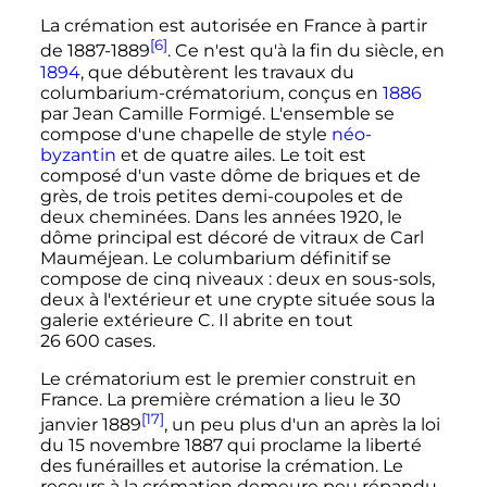
La crémation est autorisée en France à partir
[6]
de 1887-1889
. Ce n'est qu'à la fin du siècle, en
1894
, que débutèrent les travaux du
columbarium-crématorium, conçus en
1886
par Jean Camille Formigé. L'ensemble se
compose d'une chapelle de style
néo-
byzantin
et de quatre ailes. Le toit est
composé d'un vaste dôme de briques et de
grès, de trois petites demi-coupoles et de
deux cheminées. Dans les années 1920, le
dôme principal est décoré de vitraux de Carl
Mauméjean. Le columbarium définitif se
compose de cinq niveaux
: deux en sous-sols,
deux à l'extérieur et une crypte située sous la
galerie extérieure C. Il abrite en tout
26 600 cases
.
Le crématorium est le premier construit en
France. La première crémation a lieu le
30
[17]
janvier 1889
, un peu plus d'un an après la loi
du
15 novembre 1887
qui proclame la liberté
des funérailles et autorise la crémation. Le
recours à la crémation demeure peu répandu