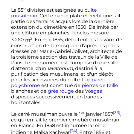
e
La
85
division
est assignée au
culte
musulman
. Cette partie plate et rectiligne fait
partie des terrains acquis lors de la dernière
extension du cimetière en 1850. Délimité par
une clôture en planches, l'enclos mesure
2
3 260
m
. En mai 1855, débutent les travaux de
construction de la mosquée d'après les plans
dressés par Marie-Gabriel Jolivet, architecte de
la troisième section des travaux de la Ville de
Paris. Le monument est composé d'une salle
d'attente, d'un
lavatorium
, destiné à la
purification des musulmans, et d'un dépôt
pour les accessoires du culte. L'
appareil
polychrome
est constitué de
pierres de taille
blanches et de
grès rouge
des
Vosges
disposées successivement en bandes
horizontales.
er
[33]
Le carré musulman ouvre le
1
janvier 1857
,
ce qui en fait le premier cimetière musulman
en France. En 1858 est inhumée la reine
[34]
indienne Malka Kachwar
. Entre 1856 et