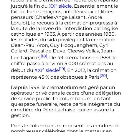
e
jusqu'à la fin du
XX
siècle
. Essentiellement le
fait de francs-maçons, anticléricaux et libres-
penseurs (Charles-Ange Laisant, André
Lorulot), le recours à la crémation progressa à
la suite de la levée de l'interdiction par l'église
catholique en 1963. À partir des années 1980,
les malades du sida privilégient la crémation
(Jean-Paul Aron, Guy Hocquenghem, Cyril
Collard, Pascal de Duve, Cleews Vellay, Jean-
[18]
Luc Lagarce)
. De
49 crémations
en 1889, le
chiffre passe à environ
5 000 crémations
au
[19]
e
début du
XXI
siècle
. En 2012, la crémation
[20]
représente 45
% des obsèques à Paris
.
Depuis 1998, le crématorium est géré par un
opérateur privé dans le cadre d'une délégation
de service public. Le columbarium, en tant
qu'espace funéraire, reste partie intégrante du
cimetière du Père-Lachaise, qui en assure la
gestion.
Dans le columbarium reposent les cendres de
nombreuses célébrités dont le metteur en