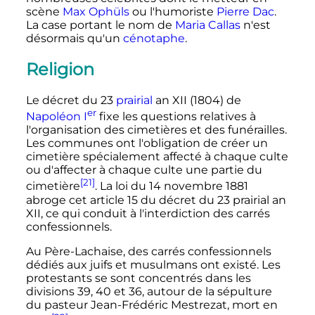
scène
Max Ophüls
ou l'humoriste
Pierre Dac
.
La case portant le nom de
Maria Callas
n'est
désormais qu'un
cénotaphe
.
Religion
Le décret du
23
prairial
an
XII
(1804) de
er
Napoléon
I
fixe les questions relatives à
l'organisation des cimetières et des funérailles.
Les communes ont l'obligation de créer un
cimetière spécialement affecté à chaque culte
ou d'affecter à chaque culte une partie du
[21]
cimetière
. La loi du
14 novembre 1881
abroge cet
article 15
du décret du
23 prairial an
XII
, ce qui conduit à l'interdiction des carrés
confessionnels.
Au Père-Lachaise, des carrés confessionnels
dédiés aux juifs et musulmans ont existé. Les
protestants se sont concentrés dans les
divisions 39, 40 et 36, autour de la sépulture
du pasteur Jean-Frédéric Mestrezat, mort en