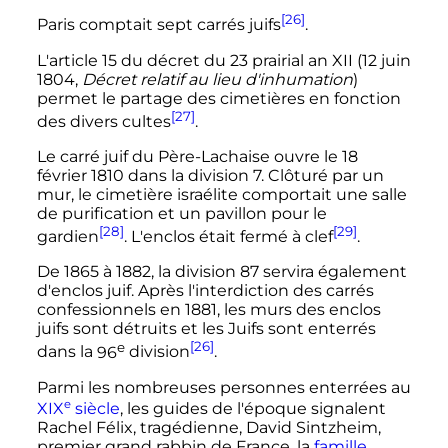
[26]
Paris comptait sept carrés juifs
.
L'article 15 du décret du
23 prairial an
XII
(
12 juin
1804
,
Décret relatif au lieu d'inhumation
)
permet le partage des cimetières en fonction
[27]
des divers cultes
.
Le carré juif du Père-Lachaise ouvre le
18
février 1810
dans la
division 7
. Clôturé par un
mur, le cimetière israélite comportait une salle
de purification et un pavillon pour le
[28]
[29]
gardien
. L'enclos était fermé à clef
.
De 1865 à 1882, la division 87 servira également
d'enclos juif. Après l'interdiction des carrés
confessionnels en 1881, les murs des enclos
juifs sont détruits et les Juifs sont enterrés
e
[26]
dans la
96
division
.
Parmi les nombreuses personnes enterrées au
e
XIX
siècle
, les guides de l'époque signalent
Rachel Félix, tragédienne, David Sintzheim,
premier grand rabbin de France, la
famille