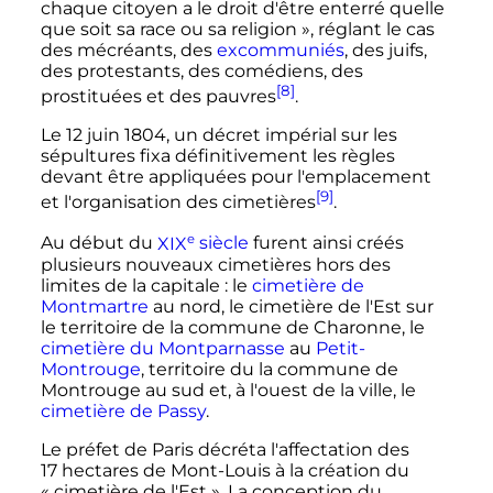
chaque citoyen a le droit d'être enterré quelle
que soit sa race ou sa religion »
, réglant le cas
des mécréants, des
excommuniés
, des juifs,
des protestants, des comédiens, des
[8]
prostituées et des pauvres
.
Le
12 juin 1804
, un décret impérial sur les
sépultures fixa définitivement les règles
devant être appliquées pour l'emplacement
[9]
et l'organisation des cimetières
.
e
Au début du
XIX
siècle
furent ainsi créés
plusieurs nouveaux cimetières hors des
limites de la capitale
: le
cimetière de
Montmartre
au nord, le cimetière de l'Est sur
le territoire de la commune de Charonne, le
cimetière du Montparnasse
au
Petit-
Montrouge
, territoire du la commune de
Montrouge au sud et, à l'ouest de la ville, le
cimetière de Passy
.
Le préfet de Paris décréta l'affectation des
17
hectares
de Mont-Louis à la création du
«
cimetière de l'Est
». La conception du