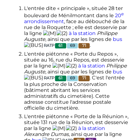
L'entrée dite «
principale
», située 28 ter
e
boulevard de Ménilmontant dans le
20
arrondissement
, face au débouché de la
rue de la Roquette
; elle est desservie par
la ligne
à la station
Philippe
Auguste
, ainsi que par les lignes de
bus
.
RATP
61
69
71
L'entrée piétonne «
Porte du Repos
»,
située au 16, rue du Repos, est desservie
par la ligne
à la station
Philippe
Auguste
, ainsi que par les lignes de
bus
. C'est l'entrée
RATP
61
69
71
la plus proche de la Conservation
(bâtiment abritant les services
administratifs du cimetière). Cette
adresse constitue l'adresse postale
officielle du cimetière.
L'entrée piétonne «
Porte de la Réunion
»,
située 131 rue de la Réunion, est desservie
par la ligne
à la station
Alexandre Dumas
, ainsi que par la ligne