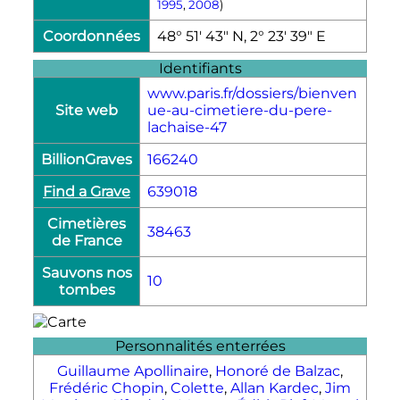
1995
,
2008
)
Coordonnées
48° 51′ 43″ N, 2° 23′ 39″ E
Identifiants
www.paris.fr/dossiers/bienven
Site web
ue-au-cimetiere-du-pere-
lachaise-47
BillionGraves
166240
Find a Grave
639018
Cimetières
38463
de France
Sauvons nos
10
tombes
Personnalités enterrées
Guillaume Apollinaire
,
Honoré de Balzac
,
Frédéric Chopin
,
Colette
,
Allan Kardec
,
Jim