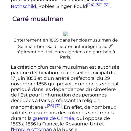
[24]
,
[30]
,
[31]
Rothschild
, Roblès, Singer, Fould
.
Carré musulman
Enterrement en 1865 dans l'enclos musulman de
e
Séliman-ben-Saïd, lieutenant indigène au
2
régiment
de tirailleurs algériens en garnison à
Paris.
La création d'un carré musulman est autorisée
par une délibération du conseil municipal du
17 juin 1853
et d'un arrêté préfectoral du
29
novembre 1856
qui prévoit «
un enclos spécial
pratiqué dans les dépendances du cimetière
de l’Est pour l’inhumation des personnes
décédées à Paris professant la religion
[26]
,
[32]
mahométane
»
. En effet, de nombreux
soldats musulmans des colonies sont morts
durant la
guerre de Crimée
, qui oppose de
1853 à 1856 la France, le Royaume-Uni et
l'
Empire ottoman
à la Russie.