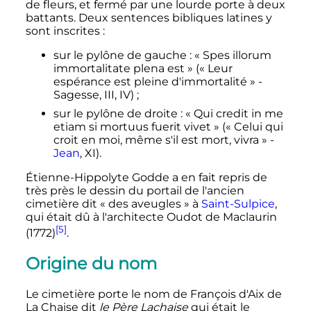
de fleurs, et fermé par une lourde porte à deux
battants. Deux sentences bibliques latines y
sont inscrites
:
sur le pylône de gauche
:
«
Spes illorum
immortalitate plena est
»
(
« Leur
espérance est pleine d'immortalité »
-
Sagesse,
III
,
IV
)
;
sur le pylône de droite
:
«
Qui credit in me
etiam si mortuus fuerit vivet
»
(
« Celui qui
croit en moi, même s'il est mort, vivra »
-
Jean
,
XI
).
Étienne-Hippolyte Godde a en fait repris de
très près le dessin du portail de l'ancien
cimetière dit «
des aveugles
» à
Saint-Sulpice
,
qui était dû à l'architecte Oudot de Maclaurin
[5]
(1772)
.
Origine du nom
Le cimetière porte le nom de François d'Aix de
La Chaise dit
le
Père Lachaise
qui était le