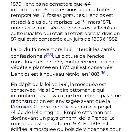
1870, l'enclos ne comptera que 44
inhumations
: 6 concessions à perpétuités, 7
temporaires, 31 fosses gratuites. L'enclos est
er
rétréci à plusieurs reprises. Le
1
mars 1871
,
une partie inutilisée de l'enclos est affecté au
culte israélite qui était à l'étroit dans la division
87 qui était consacrée aux juifs de 1865 à 1882.
La loi du
14 novembre 1881
interdit les carrés
[35]
confessionnels
. La clôture de l'enclos
musulman est retirée, contrairement à la haie
végétale plantée en 1873 qui est conservée.
[36]
L'enclos est à nouveau rétréci en 1883
.
En dépit de la loi de 1881, la mosquée est
conservée. Mais l'Empire ottoman, à qui
incombent les travaux, ne l'entretient pas. Une
reconstruction est envisagée avant que la
Première Guerre mondiale
annule le projet.
Alliée de l'Allemagne, l'Empire ottoman est
dorénavant un pays ennemi de la France. La
mosquée est détruite en 1914. En 1916 est
édifiée la mosquée du bois de Vincennes pour