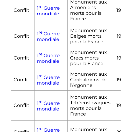
Monument aux
re
Arméniens
1
Guerre
Conflit
1978
morts pour la
mondiale
France
Monument aux
re
1
Guerre
Conflit
Belges morts
1922
mondiale
pour la France
Monument aux
re
1
Guerre
Conflit
Grecs morts
1953
mondiale
pour la France
Monument aux
re
1
Guerre
Conflit
Garibaldiens de
1934
mondiale
l’Argonne
Monument aux
re
Tchécoslovaques
1
Guerre
Conflit
1934
morts pour la
mondiale
France
re
Monument aux
1
Guerre