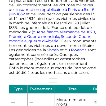
Le plus ancien est le monument aux victimes
de juin commémorant les victimes militaires
de l'
insurrection républicaine à Paris du 5 et
6
juin 1832
et de l'insurrection parisienne des 13
et
14 avril 1834
ainsi que les victimes civiles de
la machine infernale de Fieschi du
28 juillet
1835
. Les guerres de la France ont leur lot de
mémoriaux (
guerre franco-allemande de 1870
,
Première Guerre mondiale
,
Seconde Guerre
mondiale
,
guerre d'Algérie
). Deux monuments
honorent les victimes du devoir non militaire.
Les génocides de la
Shoah
et du
Rwanda
sont
également commémorés. Quelques
catastrophes (incendies et catastrophes
aériennes) ont également un monument.
Enfin le monument aux morts de Bartholomé
est dédié à tous les morts sans distinction.
Type
Événement
Titre
Date
Monument aux
—
—
1899
morts