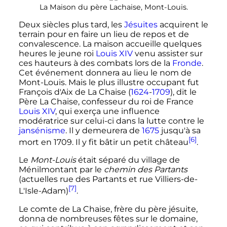
La Maison du père Lachaise, Mont-Louis.
Deux siècles plus tard, les
Jésuites
acquirent le
terrain pour en faire un lieu de repos et de
convalescence. La maison accueille quelques
heures le jeune roi
Louis XIV
venu assister sur
ces hauteurs à des combats lors de la
Fronde
.
Cet événement donnera au lieu le nom de
Mont-Louis. Mais le plus illustre occupant fut
François d'Aix de La Chaise (
1624
-
1709
), dit le
Père La Chaise, confesseur du roi de France
Louis
XIV
, qui exerça une influence
modératrice sur celui-ci dans la lutte contre le
jansénisme
. Il y demeurera de
1675
jusqu'à sa
[6]
mort en 1709. Il y fit bâtir un petit château
.
Le
Mont-Louis
était séparé du village de
Ménilmontant par le
chemin des Partants
(actuelles rue des Partants et rue Villiers-de-
[7]
L'Isle-Adam)
.
Le comte de La Chaise, frère du père jésuite,
donna de nombreuses fêtes sur le domaine,