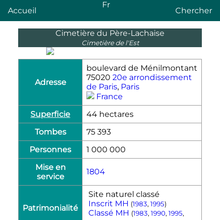
Fr
Accueil
Chercher
Cimetière du Père-Lachaise
Cimetière de l'Est
boulevard de Ménilmontant
75020
20e arrondissement
Adresse
de Paris
,
Paris
France
Superficie
44 hectares
Tombes
75 393
Personnes
1 000 000
Mise en
1804
service
Site naturel classé
Inscrit MH
(
1983
,
1995
)
Patrimonialité
Classé MH
(
1983
,
1990
,
1995
,