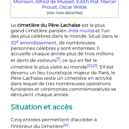
Morrison
,
Alfred de Musset
,
Édith Piaf
,
Marcel
Proust
,
Oscar Wilde
(Voir liste détaillée)
Le
cimetière du Père-Lachaise
est le plus
grand cimetière parisien
intra muros
et l'un
des plus célèbres dans le monde. Situé dans le
e
20
arrondissement
, de nombreuses
personnes célèbres y sont enterrées. Il
accueille chaque année plus de trois millions
[1]
et demi de visiteurs
, ce qui en fait le
[2]
,
[3]
cimetière le plus visité au monde
. S'il est
devenu un lieu touristique majeur de Paris, le
Père-Lachaise reste un cimetière en activité
dans lequel de très nombreuses opérations
funéraires et cérémonies commémoratives se
déroulent chaque année.
Situation et accès
Cinq entrées permettent d'accéder à
[4]
l'intérieur du cimetière
: