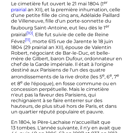
er
Le cimetière fut ouvert le
21 mai 1804
(
1
prairial
an
XII
), et la première inhumation, celle
d'une petite fille de cinq ans, Adélaïde Paillard
de Villeneuve, fille d'un porte-sonnette du
er
faubourg Saint-Antoine, eut lieu dès le
1
[10]
prairial
. Elle fut suivie de celle de Reine
[11]
Févez
, morte 615 rue de Jarente le
18 juin
1804
(
29 prairial an
XII
), épouse de Valentin
Robert, négociant de Bar-le-Duc, et belle-
mère de Gilbert, baron Dufour, ordonnateur en
chef de la Garde impériale. Il était à l'origine
destiné aux Parisiens de l'un des quatre
e
e
e
arrondissements de la rive droite (les
5
,
6
,
7
e
et
8
de l'époque), en fosse commune ou en
concession perpétuelle. Mais le cimetière
n'eut pas la faveur des Parisiens, qui
rechignaient à se faire enterrer sur des
hauteurs, de plus situé hors de Paris, et dans
un quartier réputé populaire et pauvre.
En 1804, le Père-Lachaise n'accueillait que
13 tombes
. L'année suivante, il n'y en avait que