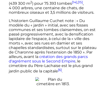
2
[14]
,
[15]
(
439 300
m
) pour
75 393 tombes
,
4 000 arbres
, une centaine de chats, de
nombreux oiseaux et
3,5 millions
de visiteurs.
L'historien Guillaume Cuchet note
:
« Du
modèle du « jardin » initial, avec ses fosses
communes et ses tombes clairsemées, on est
passé progressivement, avec la densification
lapidaire de l'espace, à celui de la « ville des
morts », avec ses rues en damier et ses
chapelles standardisées, surtout sur le plateau
de Charonne après l'extension de 1850 »
. Par
ailleurs, avant la
création des grands parcs
d'agrément sous le Second Empire
, le
cimetière du Père-Lachaise est le plus grand
[6]
jardin public de la capitale
.