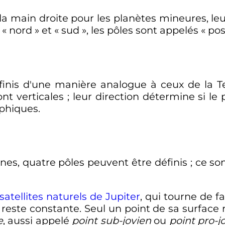
 la main droite pour les planètes mineures, leu
 «
nord
» et «
sud
», les pôles sont appelés «
posi
inis d'une manière analogue à ceux de la T
nt verticales
; leur direction détermine si le
aphiques.
ones, quatre pôles peuvent être définis
; ce so
satellites naturels de Jupiter
, qui tourne de 
r reste constante. Seul un point de sa surface 
e
, aussi appelé
point sub-jovien
ou
point pro-j