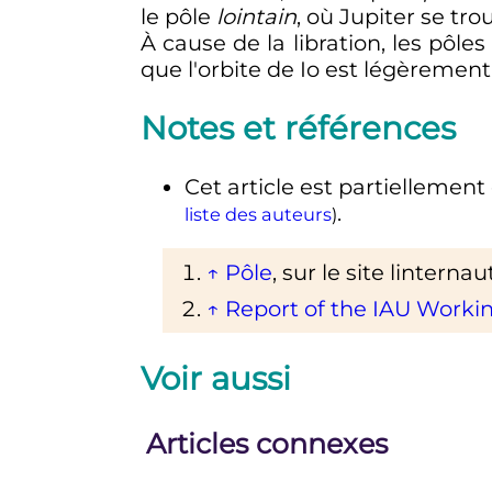
le pôle
lointain
, où Jupiter se tro
À cause de la libration, les pôle
que l'orbite de Io est légèrement
Notes et références
Cet article est partiellement o
.
liste des auteurs
)
↑
Pôle
, sur le site linterna
↑
Report of the IAU Worki
Voir aussi
Articles connexes