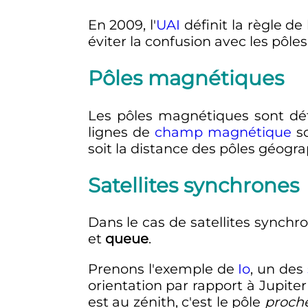
En 2009, l'
UAI
définit la règle de
éviter la confusion avec les pôles
Pôles magnétiques
Les pôles magnétiques sont déf
lignes de
champ magnétique
so
soit la distance des pôles géogr
Satellites synchrones
Dans le cas de satellites synchr
et
queue
.
Prenons l'exemple de
Io
, un des
orientation par rapport à Jupite
est au zénith, c'est le pôle
proch