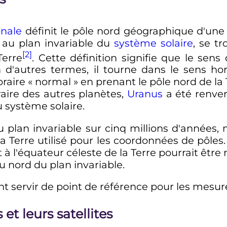
onale
définit le pôle nord géographique d'une 
 au plan invariable du
système solaire
, se t
[2]
Terre
. Cette définition signifie que le sens
En d'autres termes, il tourne dans le sens h
raire «
normal
» en prenant le pôle nord de l
aire des autres planètes,
Uranus
a été renver
 système solaire.
u plan invariable sur cinq millions d'années, 
la Terre utilisé pour les coordonnées de pôles
rt à l'équateur céleste de la Terre pourrait êtr
 nord du plan invariable.
nt servir de point de référence pour les mesur
et leurs satellites