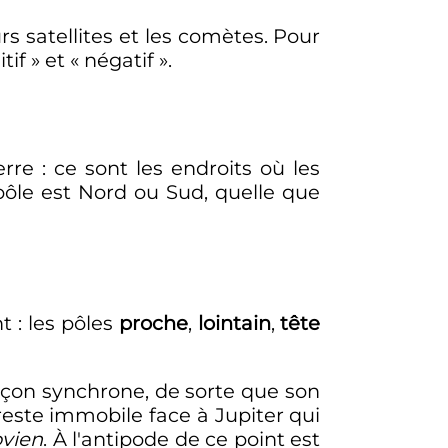
rs satellites et les comètes. Pour
tif
» et «
négatif
».
erre
: ce sont les endroits où les
 pôle est Nord ou Sud, quelle que
nt
: les pôles
proche
,
lointain
,
tête
façon synchrone, de sorte que son
reste immobile face à Jupiter qui
ovien
. À l'antipode de ce point est