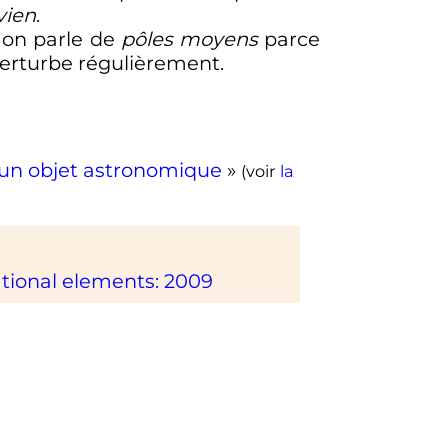
vien
.
à on parle de
pôles moyens
parce
 perturbe régulièrement.
'un objet astronomique
»
(voir
la
tional elements: 2009