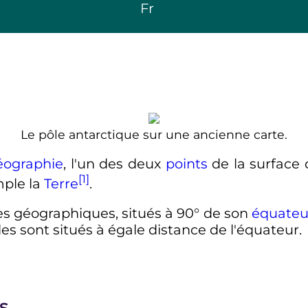
Fr
Le pôle antarctique sur une ancienne carte.
éographie
, l'un des deux
points
de la surface
[1]
mple la
Terre
.
s géographiques, situés à 90° de son
équateu
les sont situés à égale distance de l'équateur.
s