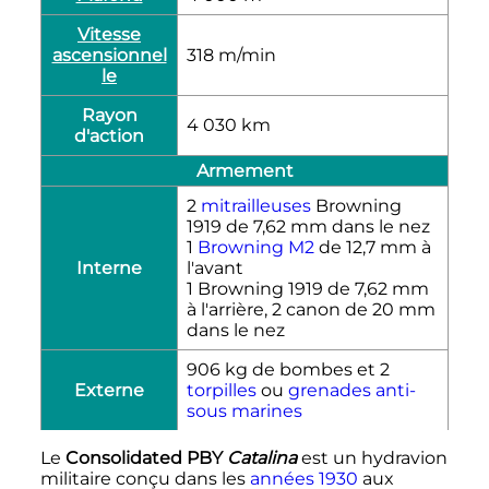
Vitesse
ascensionnel
318
m/min
le
Rayon
4 030
km
d'action
Armement
2
mitrailleuses
Browning
1919 de 7,62
mm
dans le nez
1
Browning M2
de 12,7
mm
à
Interne
l'avant
1 Browning 1919 de 7,62
mm
à l'arrière, 2 canon de 20
mm
dans le nez
906
kg
de bombes et 2
Externe
torpilles
ou
grenades anti-
sous marines
Le
Consolidated PBY
Catalina
est un hydravion
militaire conçu dans les
années 1930
aux