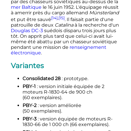
par des chasseurs soviétiques au-dessus de la
mer Baltique
le
16 juin 1952
. L'équipage réussit
à amerrir près du cargo allemand
Münsterland
[14]
,
[15]
et put être sauvé
. Il faisait partie d'une
patrouille de deux
Catalina
à la recherche d'un
Douglas DC-3
suédois disparu trois jours plus
tôt. On apprit plus tard que celui-ci avait lui-
même été abattu par un chasseur soviétique
pendant une mission de
renseignement
électronique
.
Variantes
Consolidated 28
: prototype.
PBY-1
: version initiale équipée de 2
moteurs R-1830-64 de
900
ch
(
60 exemplaires
).
PBY-2
: version améliorée
(
50 exemplaires
).
PBY-3
: version équipée de moteurs R-
1830-66 de
1 000
ch
(
66 exemplaires
).