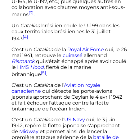
U-164, le U-197, etc.) plus quelques autres en
collaboration avec d'autres moyens anti-sous-
[3]
marins
.
Un
Catalina
brésilien coule le U-199 dans les
eaux territoriales brésiliennes le
31 juillet
[4]
1943
.
C'est un
Catalina
de la
Royal Air Force
qui, le
26
mai 1941
, retrouve le
cuirassé
allemand
Bismarck
qui s'était échappé après avoir coulé
le
HMS
Hood
, fierté de la marine
[5]
britannique
.
C'est un
Catalina
de l’
Aviation royale
canadienne
qui détecte les porte-avions
japonais approchant de Ceylan le
4 avril 1942
et fait échouer l'attaque contre la flotte
britannique de l'océan Indien.
C'est un
Catalina
de l'
US Navy
qui, le
3 juin
1942
, repère la flotte japonaise s'approchant
de
Midway
et permet ainsi de lancer la
première attaque aérienne de la
bataille de