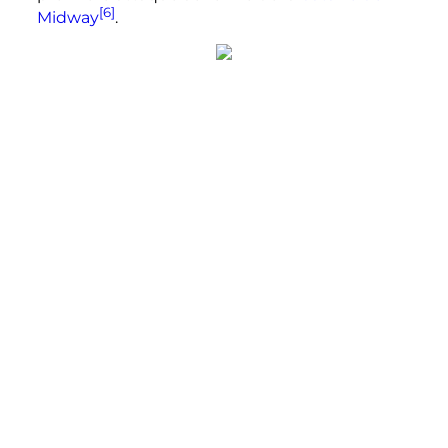
[6]
Midway
.