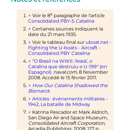
e
↑
Voir le
8
paragraphe
de l'article
Consolidated PBY-5
Catalina
↑
Certaines sources indiquent la
date du
21 mars 1935
.
↑
Voir le tableau final sur
uboat.net -
Fighting the U-boats - Aircraft -
Consolidated PBY
Catalina
↑
"O Brasil na WWII: ‘Arará’, o
Catalina que destruiu o U-199" (en
Espagnol).
naval.com,
8 November
2008. Accédé le
15 février 2011
.
↑
How Our Catalina Shadowed the
Bismarck
↑
Articles
: événements militaires -
1942, La bataille de Midway
↑
Katrina Pescador et Mark Aldrich,
San Diego Air and Space Museum,
Consolidated Aircraft Corporation
,
Arcadia Publishing,
2008
, 127
p.