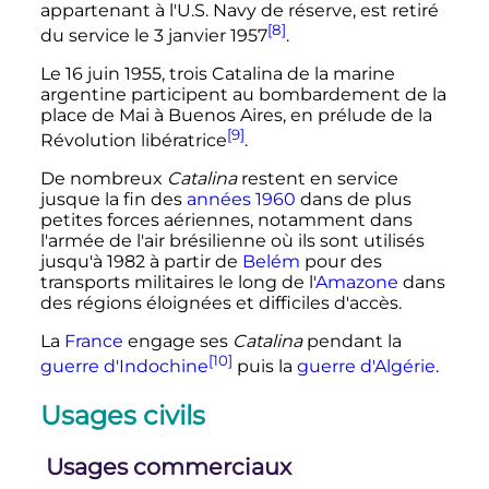
appartenant à l'U.S. Navy de réserve, est retiré
[8]
du service le
3 janvier 1957
.
Le
16 juin 1955
, trois Catalina de la marine
argentine participent au bombardement de la
place de Mai à Buenos Aires, en prélude de la
[9]
Révolution libératrice
.
De nombreux
Catalina
restent en service
jusque la fin des
années 1960
dans de plus
petites forces aériennes, notamment dans
l'armée de l'air brésilienne où ils sont utilisés
jusqu'à 1982 à partir de
Belém
pour des
transports militaires le long de l'
Amazone
dans
des régions éloignées et difficiles d'accès.
La
France
engage ses
Catalina
pendant la
[10]
guerre d'Indochine
puis la
guerre d'Algérie
.
Usages civils
Usages commerciaux