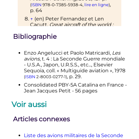
,
(
ISBN
978-0-7385-5938-4
,
lire en ligne
)
p.
64
↑
(en)
Peter
Fernandez
et Len
Cacutt,
Great aircraft of the world
:
an illustrated history of the most
Bibliographie
famous civil and military planes
,
Secaucus, N.J, Marshall Cavendish,
1992
, 456
p.
(
ISBN
1-85435-250-4
,
Enzo
Angelucci
et Paolo
Matricardi
,
Les
.
EAN
978-1-854-35250-7
,
OCLC
52037796
)
avions
,
t.
4 :
La Seconde Guerre mondiale
↑
(es)
Nacho Brunt,
«
1955
- U.S.A., Japon, U.R.S.S., etc...
, Elsevier
bombardeo en plaza de mayo
»
, sur
Sequoia,
coll.
« Multiguide aviation »,
1978
nocturnar.com
,
17 juin 2008
(consulté
,
p.
29
.
(
ISBN
2-8003-0277-1
)
.
le
15 novembre 2016
)
Consolidated PBY-5A Catalina en France -
↑
De nombreux détails à ce sujet
Jean Jacques Petit - 56 pages
sont fournis dans l'
Histoire de la 28F
- Indochine
Voir aussi
1
2
«
FILM OF PERTH-CEYLON AIR
SERVICE
: The story of the Catalina
Articles connexes
flights across the Indian Ocean from
Perth to Ceylon during the war is
told in a documentary film of the
Liste des avions militaires de la Seconde
famous "kangaroo" service that was