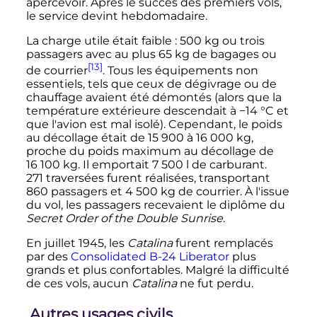
apercevoir. Après le succès des premiers vols,
le service devint hebdomadaire.
La charge utile était faible
:
500
kg
ou trois
passagers avec au plus
65
kg
de bagages ou
[13]
de courrier
. Tous les équipements non
essentiels, tels que ceux de dégivrage ou de
chauffage avaient été démontés (alors que la
température extérieure descendait à
−14
°C
et
que l'avion est mal isolé). Cependant, le poids
au décollage était de
15 900 à 16 000
kg
,
proche du poids maximum au décollage de
16 100
kg
. Il emportait
7 500
l
de carburant.
271 traversées
furent réalisées, transportant
860 passagers
et
4 500
kg
de courrier. À l'issue
du vol, les passagers recevaient le diplôme du
Secret Order of the Double Sunrise
.
En juillet 1945, les
Catalina
furent remplacés
par des
Consolidated B-24 Liberator
plus
grands et plus confortables. Malgré la difficulté
de ces vols, aucun
Catalina
ne fut perdu.
Autres usages civils