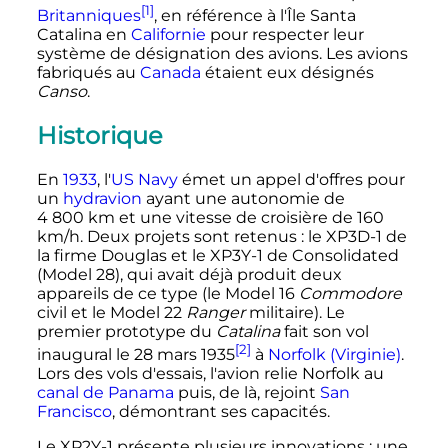
[1]
Britanniques
, en référence à l'Île Santa
Catalina en
Californie
pour respecter leur
système de désignation des avions. Les avions
fabriqués au
Canada
étaient eux désignés
Canso
.
Historique
En
1933
, l'
US Navy
émet un appel d'offres pour
un
hydravion
ayant une autonomie de
4 800
km
et une vitesse de croisière de
160
km/h
. Deux projets sont retenus
: le XP3D-1 de
la firme Douglas et le XP3Y-1 de Consolidated
(Model 28), qui avait déjà produit deux
appareils de ce type (le Model 16
Commodore
civil et le Model 22
Ranger
militaire). Le
premier prototype du
Catalina
fait son vol
[2]
inaugural le
28 mars 1935
à
Norfolk (Virginie)
.
Lors des vols d'essais, l'avion relie Norfolk au
canal de Panama
puis, de là, rejoint
San
Francisco
, démontrant ses capacités.
Le XP2Y-1 présente plusieurs innovations
: une