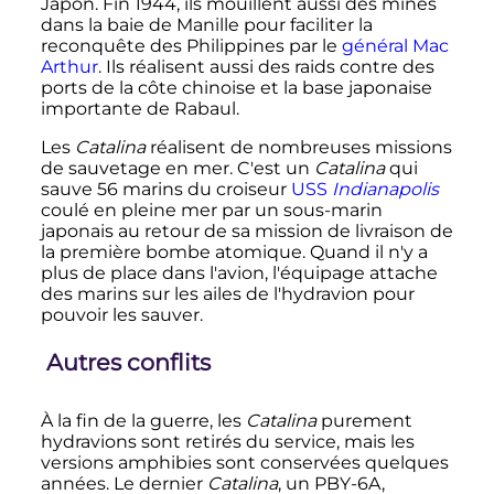
Japon. Fin 1944, ils mouillent aussi des mines
dans la baie de Manille pour faciliter la
reconquête des Philippines par le
général Mac
Arthur
. Ils réalisent aussi des raids contre des
ports de la côte chinoise et la base japonaise
importante de Rabaul.
Les
Catalina
réalisent de nombreuses missions
de sauvetage en mer. C'est un
Catalina
qui
sauve
56 marins
du croiseur
USS
Indianapolis
coulé en pleine mer par un sous-marin
japonais au retour de sa mission de livraison de
la première bombe atomique. Quand il n'y a
plus de place dans l'avion, l'équipage attache
des marins sur les ailes de l'hydravion pour
pouvoir les sauver.
Autres conflits
À la fin de la guerre, les
Catalina
purement
hydravions sont retirés du service, mais les
versions amphibies sont conservées quelques
années. Le dernier
Catalina
, un PBY-6A,