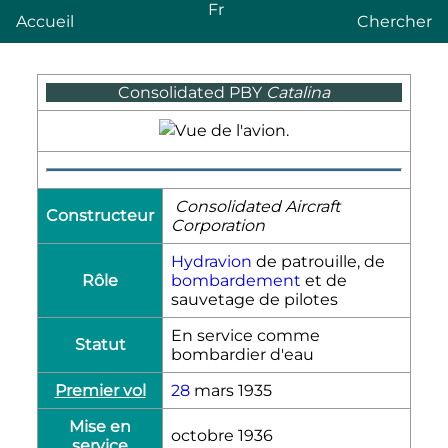
Fr
Accueil
Chercher
Consolidated PBY
Catalina
Consolidated Aircraft
Constructeur
Corporation
Hydravion
de patrouille, de
Rôle
bombardement
et de
sauvetage de pilotes
En service comme
Statut
bombardier d'eau
Premier vol
28
mars 1935
Mise en
octobre 1936
service