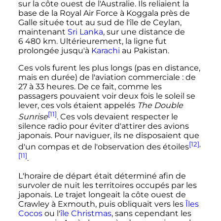
sur la côte ouest de l'Australie. Ils reliaient la
base de la Royal Air Force à Koggala près de
Galle située tout au sud de l'île de Ceylan,
maintenant
Sri Lanka
, sur une distance de
6 480
km
. Ultérieurement, la ligne fut
prolongée jusqu'à
Karachi
au Pakistan.
Ces vols furent les plus longs (pas en distance,
mais en durée) de l'aviation commerciale
: de
27 à 33 heures. De ce fait, comme les
passagers pouvaient voir deux fois le soleil se
lever, ces vols étaient appelés
The Double
[11]
Sunrise
. Ces vols devaient respecter le
silence radio pour éviter d'attirer des avions
japonais. Pour naviguer, ils ne disposaient que
[12]
,
d'un compas et de l'observation des étoiles
[11]
.
L'horaire de départ était déterminé afin de
survoler de nuit les territoires occupés par les
japonais. Le trajet longeait la côte ouest de
Crawley à Exmouth, puis obliquait vers les
Îles
Cocos
ou l'
île Christmas
, sans cependant les