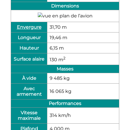
Dimensions
Envergure
31,70
m
Longueur
19,46
m
Hauteur
6,15
m
2
Surface alaire
130
m
Masses
À vide
9 485
kg
Avec
16 065
kg
armement
Performances
Vitesse
314
km/h
maximale
Plafond
4 000
m