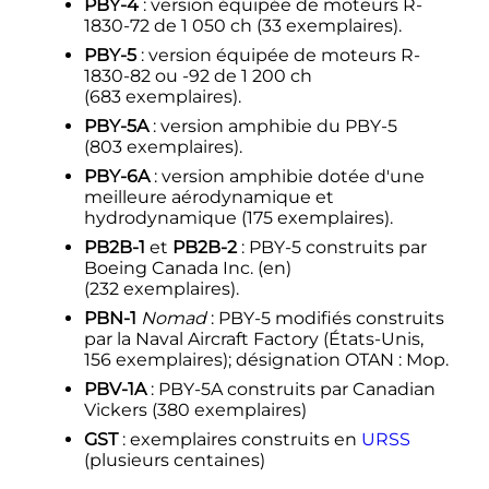
PBY-4
: version équipée de moteurs R-
1830-72 de
1 050
ch
(
33 exemplaires
).
PBY-5
: version équipée de moteurs R-
1830-82 ou -92 de
1 200
ch
(
683 exemplaires
).
PBY-5A
: version amphibie du PBY-5
(
803 exemplaires
).
PBY-6A
: version amphibie dotée d'une
meilleure aérodynamique et
hydrodynamique (
175 exemplaires
).
PB2B-1
et
PB2B-2
: PBY-5 construits par
Boeing Canada Inc.
(en)
(
232 exemplaires
).
PBN-1
Nomad
: PBY-5 modifiés construits
par la Naval Aircraft Factory (États-Unis,
156 exemplaires
); désignation OTAN
: Mop.
PBV-1A
: PBY-5A construits par Canadian
Vickers (
380 exemplaires
)
GST
: exemplaires construits en
URSS
(plusieurs centaines)