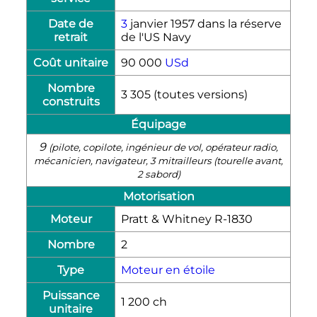
Date de
3
janvier 1957
dans la réserve
retrait
de l'US Navy
Coût unitaire
90 000
USd
Nombre
3 305 (toutes versions)
construits
Équipage
9
(pilote, copilote, ingénieur de vol, opérateur radio,
mécanicien, navigateur, 3 mitrailleurs (tourelle avant,
2 sabord)
Motorisation
Moteur
Pratt & Whitney R-1830
Nombre
2
Type
Moteur en étoile
Puissance
1 200
ch
unitaire