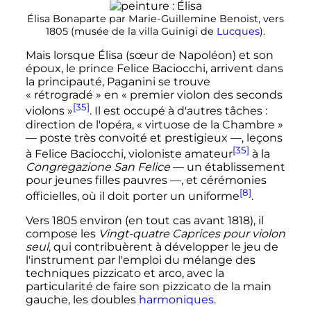
Élisa Bonaparte par Marie-Guillemine Benoist, vers
1805 (musée de la villa Guinigi de
Lucques
).
Mais lorsque Élisa (sœur de Napoléon) et son
époux, le prince Felice Baciocchi, arrivent dans
la principauté, Paganini se trouve
«
rétrogradé
» en «
premier violon des seconds
[35]
violons
»
. Il est occupé à d'autres tâches
:
direction de l'opéra, «
virtuose de la Chambre
»
—
poste très convoité et prestigieux
—
, leçons
[35]
à Felice Baciocchi, violoniste amateur
à la
Congregazione San Felice
—
un établissement
pour jeunes filles pauvres
—
, et cérémonies
[8]
officielles, où il doit porter un uniforme
.
Vers 1805 environ (en tout cas avant 1818), il
compose les
Vingt-quatre Caprices pour violon
seul
, qui contribuèrent à développer le jeu de
l'instrument par l'emploi du mélange des
techniques pizzicato et arco, avec la
particularité de faire son pizzicato de la main
gauche, les doubles
harmoniques
.