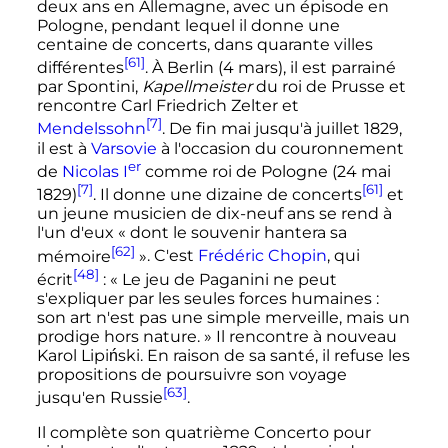
deux ans en Allemagne, avec un épisode en
Pologne, pendant lequel il donne une
centaine de concerts, dans quarante villes
[61]
différentes
. À Berlin (
4 mars
), il est parrainé
par Spontini,
Kapellmeister
du roi de Prusse et
rencontre Carl Friedrich Zelter et
[7]
Mendelssohn
. De fin mai jusqu'à
juillet 1829
,
il est à
Varsovie
à l'occasion du couronnement
er
de
Nicolas
I
comme roi de Pologne (
24 mai
[7]
[61]
1829
)
. Il donne une dizaine de concerts
et
un jeune musicien de dix-neuf ans se rend à
l'un d'eux
« dont le souvenir hantera sa
[62]
mémoire
»
. C'est
Frédéric Chopin
, qui
[48]
écrit
:
« Le jeu de Paganini ne peut
s'expliquer par les seules forces humaines :
son art n'est pas une simple merveille, mais un
prodige hors nature. »
Il rencontre à nouveau
Karol Lipiński. En raison de sa santé, il refuse les
propositions de poursuivre son voyage
[63]
jusqu'en Russie
.
Il complète son quatrième Concerto pour