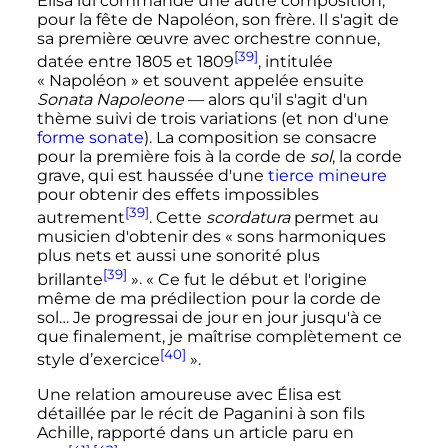
Élisa lui commande une autre composition,
pour la fête de Napoléon, son frère. Il s'agit de
sa première œuvre avec orchestre connue,
[39]
datée entre 1805 et 1809
, intitulée
«
Napoléon
» et souvent appelée ensuite
Sonata Napoleone
—
alors qu'il s'agit d'un
thème suivi de trois variations (et non d'une
forme sonate
)
. La composition se consacre
pour la première fois à la corde de
sol
, la corde
grave, qui est haussée d'une
tierce mineure
pour obtenir des effets impossibles
[39]
autrement
. Cette
scordatura
permet au
musicien d'obtenir des
« sons harmoniques
plus nets et aussi une sonorité plus
[39]
brillante
»
.
« Ce fut le début et l'origine
même de ma prédilection pour la corde de
sol… Je progressai de jour en jour jusqu'à ce
que finalement, je maîtrise complètement ce
[40]
style d’exercice
»
.
Une relation amoureuse avec Élisa est
détaillée par le récit de Paganini à son fils
Achille, rapporté dans un article paru en