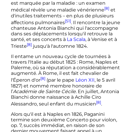
est marquée par la maladie
: un examen
[8]
médical révèle une maladie vénérienne
et
d'inutiles traitements – en plus de plusieurs
[51]
affections pulmonaires
. Il rencontre la jeune
chanteuse Antonia Bianchi qui l'accompagne
dans ses déplacements lorsqu'il retrouve la
santé, et ses concerts à
La Scala
, à Venise et à
[8]
Trieste
jusqu'à l'automne 1824.
Il entame un nouveau cycle de tournées à
travers l'Italie au début 1825
: Rome, Naples et
Palerme, où sa réputation a considérablement
augmenté. À Rome, il est fait chevalier de
[8]
l'Éperon d'or
(par le pape
Léon XII
, le
5 avril
1827
) et nommé membre honoraire de
l’
Académie de Sainte Cécile
. En juillet, Antonia
Bianchi donne naissance à Achille Ciro
[8]
Alessandro, seul enfant du musicien
.
Alors qu'il est à Naples en 1826, Paganini
termine son deuxième Concerto pour violon,
op. 7, succès immédiat, en raison de son
dernier mouvement faisant appel à un