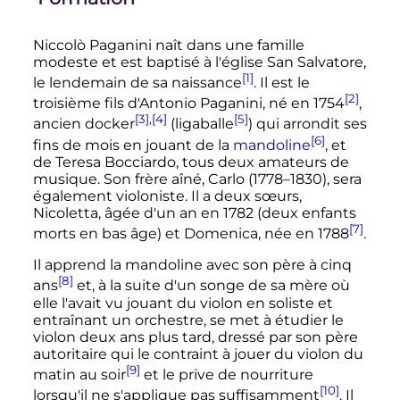
Niccolò Paganini naît dans une famille
modeste et est baptisé à l'église San Salvatore,
[1]
le lendemain de sa naissance
. Il est le
[2]
troisième fils d'Antonio Paganini, né en 1754
,
[3]
,
[4]
[5]
ancien docker
(
ligaballe
) qui arrondit ses
[6]
fins de mois en jouant de la
mandoline
, et
de Teresa Bocciardo, tous deux amateurs de
musique. Son frère aîné, Carlo (1778–1830), sera
également violoniste. Il a deux sœurs,
Nicoletta, âgée d'un an en 1782 (deux enfants
[7]
morts en bas âge) et Domenica, née en 1788
.
Il apprend la mandoline avec son père à cinq
[8]
ans
et, à la suite d'un songe de sa mère où
elle l'avait vu jouant du violon en soliste et
entraînant un orchestre, se met à étudier le
violon deux ans plus tard, dressé par son père
autoritaire qui le contraint à jouer du violon du
[9]
matin au soir
et le prive de nourriture
[10]
lorsqu'il ne s'applique pas suffisamment
. Il