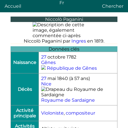
Fr
Accueil
Chercher
Niccolò Paganini
Niccolò Paganini par
Ingres
en 1819.
Données clés
27
octobre 1782
Naissance
Gênes
République de Gênes
27
mai 1840
(à 57 ans)
Nice
Décès
Royaume de Sardaigne
Activité
Violoniste
,
compositeur
principale
Activités