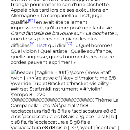
triangle pour imiter le son d'une clochette.
Appelé plus tard lors de ses exécutions en
Allemagne «
La campanella
», Liszt, juge
[52]
qualifié
en avait été tellement
impressionné, qu'il a composé une fantaisie
:
Grand fantasia de bravoure sur «
La clochette
»
,
une de ses pièces pour piano les plus
[8]
[53]
difficiles
.
Liszt
qui dira
:
« Quel homme !
Quel violon ! Quel artiste ! Quelle souffrance,
quelle angoisse, quels tourments ces quatre
cordes peuvent exprimer ! »