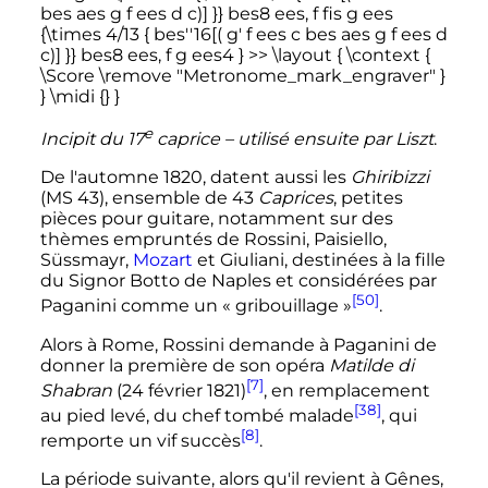
e
Incipit du
17
caprice
– utilisé ensuite par Liszt
.
De l'automne 1820, datent aussi les
Ghiribizzi
(MS 43), ensemble de 43
Caprices
, petites
pièces pour guitare, notamment sur des
thèmes empruntés de Rossini, Paisiello,
Süssmayr,
Mozart
et Giuliani, destinées à la fille
du Signor Botto de Naples et considérées par
[50]
Paganini comme un «
gribouillage
»
.
Alors à Rome, Rossini demande à Paganini de
donner la première de son opéra
Matilde di
[7]
Shabran
(
24 février 1821
)
, en remplacement
[38]
au pied levé, du chef tombé malade
, qui
[8]
remporte un vif succès
.
La période suivante, alors qu'il revient à Gênes,