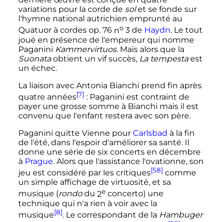
variations pour la corde de
sol
et se fonde sur
l'hymne national autrichien emprunté au
o
Quatuor à cordes op. 76
n
3
de
Haydn
. Le tout
joué en présence de l'empereur qui nomme
Paganini
Kammervirtuos
. Mais alors que la
Suonata
obtient un vif succès,
La tempesta
est
un échec.
La liaison avec Antonia Bianchi prend fin après
[7]
quatre années
: Paganini est contraint de
payer une grosse somme à Bianchi mais il est
convenu que l'enfant restera avec son père.
Paganini quitte Vienne pour
Carlsbad
à la fin
de l'été, dans l'espoir d'améliorer sa santé. Il
donne une série de six concerts en décembre
à
Prague
. Alors que l'assistance l'ovationne, son
[58]
jeu est considéré par les critiques
comme
un simple affichage de virtuosité, et sa
e
musique (
rondo
du
2
concerto
) une
technique qui n'a rien à voir avec la
[8]
musique
. Le correspondant de la
Hambuger