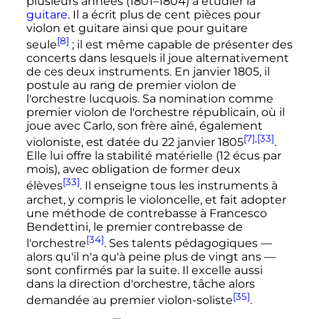
plusieurs années (1801–1804) à étudier la
guitare
. Il a écrit plus de cent pièces pour
violon et guitare ainsi que pour guitare
[8]
seule
; il est même capable de présenter des
concerts dans lesquels il joue alternativement
de ces deux instruments. En
janvier 1805
, il
postule au rang de premier violon de
l'orchestre lucquois. Sa nomination comme
premier violon de l'orchestre républicain, où il
joue avec Carlo, son frère aîné, également
[7]
,
[33]
violoniste, est datée du
22 janvier 1805
.
Elle lui offre la stabilité matérielle (
12 écus
par
mois), avec obligation de former deux
[33]
élèves
. Il enseigne tous les instruments à
archet, y compris le violoncelle, et fait adopter
une méthode de contrebasse à Francesco
Bendettini, le premier contrebasse de
[34]
l'orchestre
. Ses talents pédagogiques
—
alors qu'il n'a qu'à peine plus de vingt ans
—
sont confirmés par la suite. Il excelle aussi
dans la direction d'orchestre, tâche alors
[35]
demandée au premier violon-soliste
.