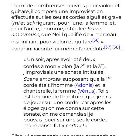
Parmi de nombreuses œuvres pour violon et
guitare, il compose une improvisation
effectuée sur les seules cordes aiguë et grave
(
mi
et
sol
) figurant, pour l'une, la femme, et,
pour l'autre, l'homme, intitulée
Scène
amoureuse
, que Neill qualifie de
« morceau
[36]
insignifiant pour violon et guitare
»
.
[37]
,
[38]
Paganini raconte lui-même l'anecdote
:
« Un soir, après avoir ôté deux
e
e
cordes à mon violon (la
2
et la
3
),
j'improvisais une sonate intitulée
re
Scena amorosa
, supposant que la
1
corde était l'homme (
Adonis
) et la
chanterelle, la femme (
Vénus
). Telle
est l'origine de l'habitude que je pris
de jouer sur une corde ; car après les
éloges qu'on me donna sur cette
sonate, on me demanda si je
pouvais jouer sur une seule corde ;
ma réponse fut «
certo
» ! »