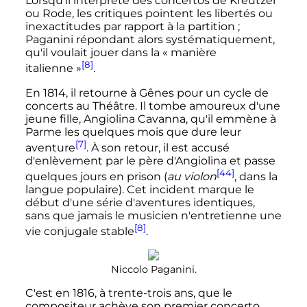
Lorsqu'il interprète des concertos de Kreutzer
ou Rode, les critiques pointent les libertés ou
inexactitudes par rapport à la partition
;
Paganini répondant alors systématiquement,
qu'il voulait jouer dans la «
manière
[8]
italienne
»
.
En 1814, il retourne à Gênes pour un cycle de
concerts au Théâtre. Il tombe amoureux d'une
jeune fille, Angiolina Cavanna, qu'il emmène à
Parme les quelques mois que dure leur
[7]
aventure
. À son retour, il est accusé
d'enlèvement par le père d'Angiolina et passe
[44]
quelques jours en prison (
au violon
, dans la
langue populaire). Cet incident marque le
début d'une série d'aventures identiques,
sans que jamais le musicien n'entretienne une
[8]
vie conjugale stable
.
Niccolo Paganini.
C'est en 1816, à trente-trois ans, que le
compositeur achève son premier concerto