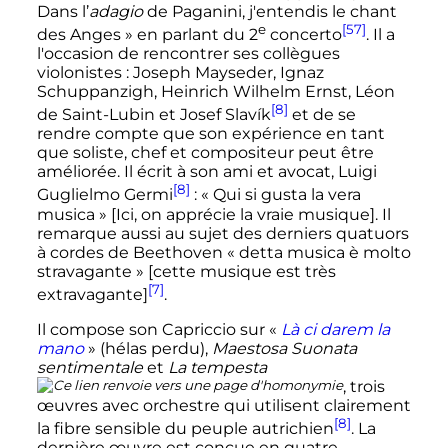
Dans l’
adagio
de Paganini, j'entendis le chant
e
[57]
des Anges »
en parlant du
2
concerto
. Il a
l'occasion de rencontrer ses collègues
violonistes
: Joseph Mayseder, Ignaz
Schuppanzigh, Heinrich Wilhelm Ernst, Léon
[8]
de Saint-Lubin et Josef Slavík
et de se
rendre compte que son expérience en tant
que soliste, chef et compositeur peut être
améliorée. Il écrit à son ami et avocat, Luigi
[8]
Guglielmo Germi
:
«
Qui si gusta la vera
musica
»
[Ici, on apprécie la vraie musique]. Il
remarque aussi au sujet des derniers quatuors
à cordes de Beethoven
«
detta musica è molto
stravagante
»
[cette musique est très
[7]
extravagante]
.
Il compose son Capriccio sur «
Là ci darem la
mano
» (
hélas
perdu),
Maestosa Suonata
sentimentale
et
La tempesta
, trois
œuvres avec orchestre qui utilisent clairement
[8]
la fibre sensible du peuple autrichien
. La
dernière œuvre est conçue en quatre