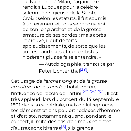
de Napoléon à Milan, Paganini se
rendit à Lucques pour la célèbre
solennité religieuse de la Sainte-
Croix ; selon les statuts, il fut soumis
à un examen, et tous se moquaient
de son long archet et de la grosse
armature de ses cordes ; mais après
l'épreuve, il eut de forts
applaudissements, de sorte que les
autres candidats et concertistes
n'osèrent plus se faire entendre. »
— Autobiographie, transcrite par
[28]
Peter Lichtenthal
.
Cet usage
de l'archet long et de la grosse
armature de ses cordes
trahit encore
[28]
,
[29]
,
[30]
l'influence de l'école de Tartini
. Il est
très applaudi lors du concert du
14 septembre
1801
dans la cathédrale, mais on lui reproche
ses démonstrations peu orthodoxes d'homme
et d'artiste, notamment quand, pendant le
concert, il imite des cris d'animaux et émet
[8]
d’autres sons bizarres
, à la grande