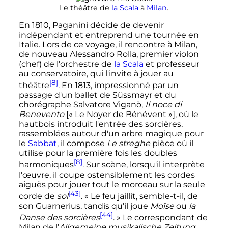
Le théâtre de
la Scala
à
Milan
.
En 1810, Paganini décide de devenir
indépendant et entreprend une tournée en
Italie. Lors de ce voyage, il rencontre à Milan,
de nouveau Alessandro Rolla, premier violon
(chef) de l'orchestre de
la Scala
et professeur
au conservatoire, qui l'invite à jouer au
[8]
théâtre
. En 1813, impressionné par un
passage d'un ballet de Süssmayr et du
chorégraphe Salvatore Viganò,
Il noce di
Benevento
[«
Le Noyer de Bénévent
»], où le
hautbois introduit l'entrée des sorcières,
rassemblées autour d'un arbre magique pour
le
Sabbat
, il compose
Le streghe
pièce où il
utilise pour la première fois les doubles
[8]
harmoniques
. Sur scène, lorsqu'il interprète
l'œuvre, il coupe ostensiblement les cordes
aiguës pour jouer tout le morceau sur la seule
[43]
corde de
sol
.
« Le feu jaillit, semble-t-il, de
son Guarnerius, tandis qu'il joue
Moïse
ou
la
[44]
Danse des sorcières
. »
Le correspondant de
Milan de l’
Allgemeine musikalische Zeitung