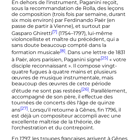
En dehors de l'instrument, Paganini reçoit,
sous la recommandation de Rolla, des leçons
de composition (trois fois par semaine, durant
six mois environ) par Ferdinando Paër (en
passe de partir à Vienne), et surtout par
[7]
Gasparo Ghiretti
(1754–1797), lui-même
violoncelliste et maître du précédent, qui a
sans doute beaucoup compté dans la
[8]
formation musicale
. Dans une lettre de 1831
[25]
à Paër, alors parisien, Paganini signe
« votre
disciple reconnaissant »
. Il compose vingt-
quatre fugues à quatre mains et plusieurs
œuvres de musique instrumentale, mais
beaucoup des œuvres de cette période
[26]
d'étude ne sont pas restées
. Parallèlement,
accompagné de son père, il effectue des
tournées de concerts dès l'âge de quinze
[27]
ans
. Lorsqu'il retourne à Gênes, fin 1796, il
est déjà un compositeur accompli avec une
excellente maîtrise de la théorie, de
l'orchestration et du contrepoint.
En 1797, les troupes françaises arrivent à Gênes