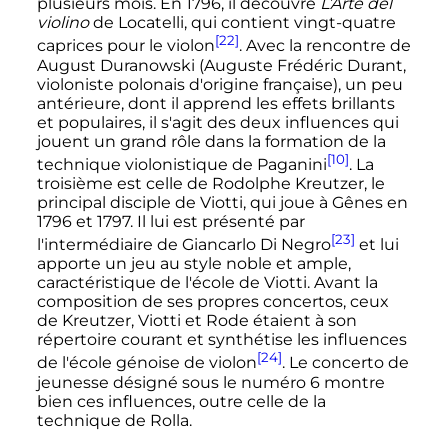
plusieurs mois. En 1796, il découvre
L’Arte del
violino
de Locatelli, qui contient vingt-quatre
[22]
caprices pour le violon
. Avec la rencontre de
August Duranowski (Auguste Frédéric Durant,
violoniste polonais d'origine française), un peu
antérieure, dont il apprend les effets brillants
et populaires, il s'agit des deux influences qui
jouent un grand rôle dans la formation de la
[10]
technique violonistique de Paganini
. La
troisième est celle de Rodolphe Kreutzer, le
principal disciple de Viotti, qui joue à Gênes en
1796 et 1797. Il lui est présenté par
[23]
l'intermédiaire de Giancarlo Di Negro
et lui
apporte un jeu au style noble et ample,
caractéristique de l'école de Viotti. Avant la
composition de ses propres concertos, ceux
de Kreutzer, Viotti et Rode étaient à son
répertoire courant et synthétise les influences
[24]
de l'école génoise de violon
. Le concerto de
jeunesse désigné sous le numéro 6 montre
bien ces influences, outre celle de la
technique de Rolla.