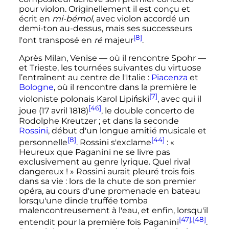
pour violon. Originellement il est conçu et
écrit en
mi-bémol
, avec violon accordé un
demi-ton au-dessus, mais ses successeurs
[8]
l'ont transposé en
ré
majeur
.
Après Milan, Venise
—
où il rencontre
Spohr
—
et Trieste, les tournées suivantes du virtuose
l’entraînent au centre de l'Italie
:
Piacenza
et
Bologne
, où il rencontre dans la première le
[7]
violoniste polonais Karol Lipiński
, avec qui il
[46]
joue (
17 avril 1818
)
, le double concerto de
Rodolphe Kreutzer
; et dans la seconde
Rossini
, début d'un longue amitié musicale et
[8]
[44]
personnelle
. Rossini s'exclame
:
«
Heureux que Paganini ne se livre pas
exclusivement au genre lyrique. Quel rival
dangereux ! »
Rossini aurait pleuré trois fois
dans sa vie
: lors de la chute de son premier
opéra, au cours d'une promenade en bateau
lorsqu'une dinde truffée tomba
malencontreusement à l'eau, et enfin, lorsqu'il
[47]
,
[48]
entendit pour la première fois Paganini
.