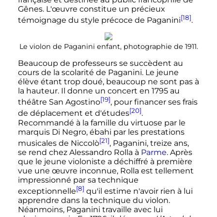
Gênes. L'œuvre constitue un précieux
[18]
témoignage du style précoce de Paganini
.
Le violon de Paganini enfant, photographie de 1911.
Beaucoup de professeurs se succèdent au
cours de la scolarité de Paganini. Le jeune
élève étant trop doué, beaucoup ne sont pas à
la hauteur. Il donne un concert en 1795 au
[19]
théâtre San Agostino
, pour financer ses frais
[20]
de déplacement et d'études
.
Recommandé à la famille du virtuose par le
marquis Di Negro, ébahi par les prestations
[21]
musicales de Niccolò
, Paganini, treize ans,
se rend chez Alessandro Rolla à
Parme
. Après
que le jeune violoniste a déchiffré à première
vue une œuvre inconnue, Rolla est tellement
impressionné par sa technique
[8]
exceptionnelle
qu'il estime n'avoir rien à lui
apprendre dans la technique du violon.
Néanmoins, Paganini travaille avec lui