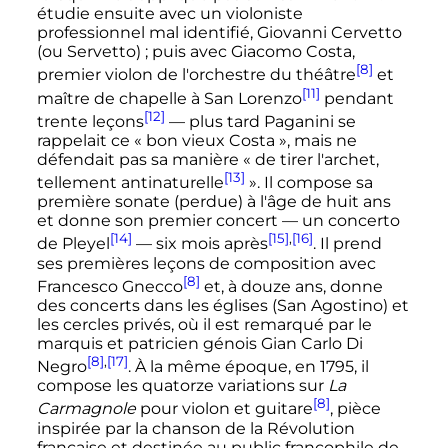
étudie ensuite avec un violoniste
professionnel mal identifié, Giovanni Cervetto
(ou Servetto)
; puis avec Giacomo Costa,
[8]
premier violon de l'orchestre du théâtre
et
[11]
maître de chapelle à San Lorenzo
pendant
[12]
trente leçons
—
plus tard Paganini se
rappelait ce « bon vieux Costa »
, mais ne
défendait pas sa manière
« de tirer l'archet,
[13]
tellement antinaturelle
»
. Il compose sa
première sonate (perdue) à l'âge de huit ans
et donne son premier concert
—
un concerto
[14]
[15]
,
[16]
de
Pleyel
—
six mois après
. Il prend
ses premières leçons de composition avec
[8]
Francesco Gnecco
et, à douze ans, donne
des concerts dans les églises (San Agostino) et
les cercles privés, où il est remarqué par le
marquis et patricien génois Gian Carlo Di
[8]
,
[17]
Negro
. À la même époque, en 1795, il
compose les quatorze variations sur
La
[8]
Carmagnole
pour violon et guitare
, pièce
inspirée par la chanson de la Révolution
française et destinée au public francophile de