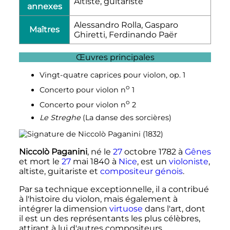
Altiste, guitariste
annexes
Alessandro Rolla, Gasparo
Maîtres
Ghiretti, Ferdinando Paër
Œuvres principales
Vingt-quatre caprices pour violon, op. 1
o
Concerto pour violon
n
1
o
Concerto pour violon
n
2
Le Streghe
(La danse des sorcières)
Niccolò Paganini
, né le
27
octobre 1782
à
Gênes
et mort le
27
mai 1840
à
Nice
, est un
violoniste
,
altiste, guitariste et
compositeur
génois
.
Par sa technique exceptionnelle, il a contribué
à l'histoire du violon, mais également à
intégrer la dimension
virtuose
dans l'art, dont
il est un des représentants les plus célèbres,
attirant à lui d'autres compositeurs