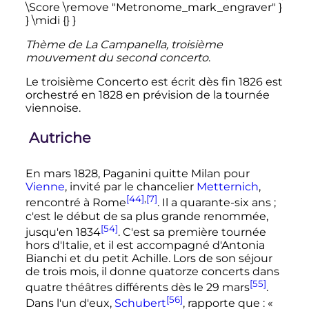
Thème de La Campanella, troisième
mouvement du second concerto
.
Le troisième Concerto est écrit dès fin 1826 est
orchestré en 1828 en prévision de la tournée
viennoise.
Autriche
En
mars 1828
, Paganini quitte Milan pour
Vienne
, invité par le chancelier
Metternich
,
[44]
,
[7]
rencontré à Rome
. Il a quarante-six ans
;
c'est le début de sa plus grande renommée,
[54]
jusqu'en 1834
. C'est sa première tournée
hors d'Italie, et il est accompagné d'Antonia
Bianchi et du petit Achille. Lors de son séjour
de trois mois, il donne quatorze concerts dans
[55]
quatre théâtres différents dès le
29 mars
.
[56]
Dans l'un d'eux,
Schubert
, rapporte que
:
«