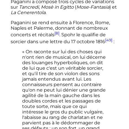
Paganini a composé trois cycles de variations
sur
Tancredi
,
Mosè in Egitto
(
Mose-Fantasia
) et
La Cenerentola
.
Paganini se rend ensuite à Florence, Rome,
Naples et Palerme, donnant de nombreux
[8]
concerts et récitals
. Spohr le qualifie de
[49]
sorcier dans une lettre du
17 octobre 1816
:
« On raconte sur lui des choses qui
n'ont rien de musical, on lui décerne
des louanges hyperboliques, on dit
de lui que c'est un véritable sorcier,
et qu'il tire de son violon des sons
jamais entendus avant lui. Les
connaisseurs pensent au contraire
qu'on ne peut lui dénier une grande
agilité de la main gauche dans les
doubles cordes et les passages de
toute sorte, mais que ce qui
intéresse le gros du public vulgaire,
l'abaisse au rang de charlatan et ne
parvient pas à le dédommager de
ses défauts : un son fort, un grand