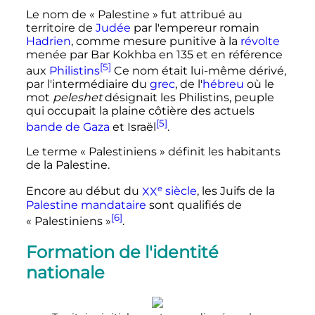
Le nom de «
Palestine
» fut attribué au
territoire de
Judée
par l'empereur romain
Hadrien
, comme mesure punitive à la
révolte
menée par Bar Kokhba en 135 et en référence
[5]
aux
Philistins
Ce nom était lui-même dérivé,
par l'intermédiaire du
grec
, de l'
hébreu
où le
mot
peleshet
désignait les Philistins, peuple
qui occupait la plaine côtière des actuels
[5]
bande de Gaza
et Israël
.
Le terme «
Palestiniens
» définit les habitants
de la Palestine.
e
Encore au début du
XX
siècle
, les Juifs de la
Palestine mandataire
sont qualifiés de
[6]
«
Palestiniens
»
.
Formation de l'identité
nationale