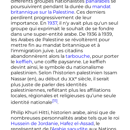
différents groupes nationalistes
panarabes
se
poursuivirent pendant la durée du
mandat
britannique sur la Palestine
. Ces derniers
perdirent progressivement de leur
importance. En
1937
, il n'y avait plus qu'un seul
groupe qui exprimait le souhait de se fondre
dans une super-entité arabe. De 1936 à 1939,
les Arabes de Palestine se révoltèrent pour
mettre fin au mandat britannique et à
l'immigration juive. Les citadins
abandonnèrent alors la
tarbouche
, pour porter
le
keffieh
, une coiffe paysanne. Le keffieh
devint ainsi, le symbole du nationalisme
palestinien. Selon l’historien palestinien Issam
e
Nassar
(en)
, au début du
XX
siècle
, il serait
plus juste de parler des identités
palestiniennes, reflétant plus les affiliations
locales, régionales et religieuses qu’une seule
[11]
identité nationale
.
Philip Khuri Hitti, historien arabe, ainsi que de
nombreuses personnalités arabe tels que le roi
Hussein de Jordanie
,
Hafez el-Assad
, le
représentant de l'
Arabie saoudite
aux Nations