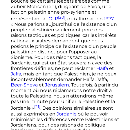
bouche de certains leaders arabes comme
Zuheir Mohsen
(en)
, dirigeant de Saïqa, une
faction palestinienne pro-syrienne et
[20]
représentant à l'
OLP
, qui affirmait en
1977
«
Nous parlons aujourd'hui de l'existence d'un
peuple palestinien seulement pour des
raisons tactiques et politiques, car les intérêts
nationaux arabes demandent que nous
posions le principe de l'existence d'un peuple
palestinien distinct pour l'opposer au
Sionisme. Pour des raisons tactiques, la
Jordanie, qui est un État souverain avec des
frontières définies, ne peut réclamer
Haïfa
et
Jaffa
, mais en tant que Palestinien, je ne peux
incontestablement demander Haïfa, Jaffa,
Beer-Sheva
et
Jérusalem
. Toutefois, à partir du
moment où nous réclamerons notre droit à
toute la Palestine, nous n'attendrons même
pas une minute pour unifier la Palestine et la
[21]
Jordanie
»
. Des opinions similaires se sont
aussi exprimées en
Jordanie
où le pouvoir
minimisait les différences entre Palestiniens et
Jordaniens, pour des raisons de politique