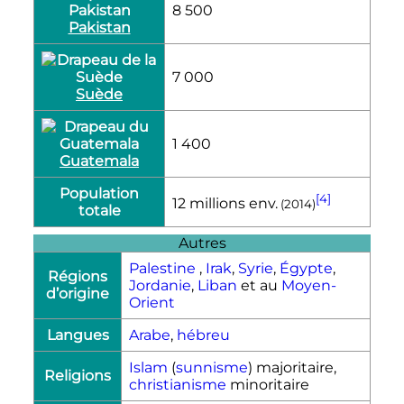
8 500
Pakistan
7 000
Suède
1 400
Guatemala
Population
[4]
12 millions env.
(2014)
totale
Autres
Palestine
,
Irak
,
Syrie
,
Égypte
,
Régions
Jordanie
,
Liban
et au
Moyen-
d’origine
Orient
Langues
Arabe
,
hébreu
Islam
(
sunnisme
) majoritaire,
Religions
christianisme
minoritaire