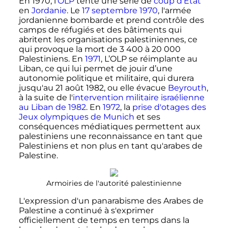
En 1970, l'
OLP
tente une série de
coup d'État
en
Jordanie
. Le
17 septembre 1970
, l'armée
jordanienne bombarde et prend contrôle des
camps de réfugiés et des bâtiments qui
abritent les organisations palestiniennes, ce
qui provoque la mort de
3 400
à
20 000
Palestiniens. En
1971
, L’OLP se réimplante au
Liban, ce qui lui permet de jouir d’une
autonomie politique et militaire, qui durera
jusqu'au 21 août 1982, ou elle évacue
Beyrouth
,
à la suite de l'
intervention militaire israélienne
au Liban de 1982
. En
1972
, la
prise d'otages des
Jeux olympiques de Munich
et ses
conséquences médiatiques permettent aux
palestiniens une reconnaissance en tant que
Palestiniens et non plus en tant qu'arabes de
Palestine.
Armoiries de l'autorité palestinienne
L'expression d'un panarabisme des Arabes de
Palestine a continué à s'exprimer
officiellement de temps en temps dans la