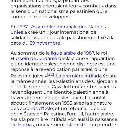
intérieure. Toutefois, la plupart des
organisations orientaient leur «
combat
» dans
le sens d'un nationalisme palestinien qui a
continué à se développer.
En
1977
, l'
Assemblée générale des Nations
unies
a créé un «
jour international de
solidarité avec le peuple palestinien
», fixé à la
date du
29 novembre
.
Au sommet de la
ligue arabe
de
1987
, le roi
Hussein de Jordanie
déclara que «
l'apparition
d'une identité palestinienne distincte est une
réponse à la revendication par Israël, d'une
[22]
Palestine juive
»
. La
première intifada
éclate
la même année, les Palestiniens de Cisjordanie
et de la bande de Gaza luttent contre Israël. Ils
revendiquent une identité palestinienne à
travers le terrorisme palestinien. Le conflit
aboutit finalement en 1993 avec la signature
des
accords d'Oslo
, et un retour à l'idée de
deux États en Palestine, l'un juif, l'autre arabe.
Mais la première Intifada voit aussi la naissance
du
Hamas
, mouvement
islamiste
, qui prend le