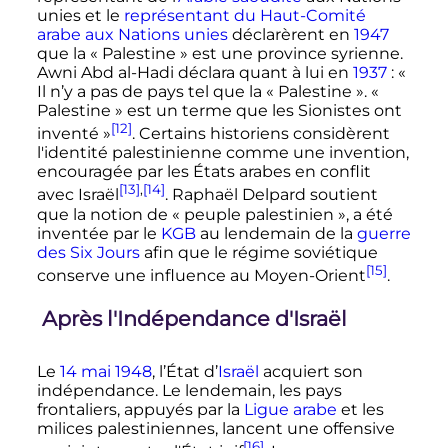
unies et le
représentant du Haut-Comité
arabe aux Nations unies
déclarèrent en
1947
que la «
Palestine
» est une province syrienne.
Awni Abd al-Hadi déclara quant à lui en
1937
:
«
Il n’y a pas de pays tel que la « Palestine ». «
Palestine » est un terme que les Sionistes ont
[12]
inventé »
. Certains historiens considèrent
l'identité palestinienne comme une invention,
encouragée par les États arabes en conflit
[13]
,
[14]
avec Israël
. Raphaël Delpard soutient
que la notion de «
peuple palestinien
», a été
inventée par le
KGB
au lendemain de la
guerre
des Six Jours
afin que le régime soviétique
[15]
conserve une influence au Moyen-Orient
.
Après l'Indépendance d'Israël
Le
14 mai 1948
, l’État d’
Israël
acquiert son
indépendance. Le lendemain, les pays
frontaliers, appuyés par la
Ligue arabe
et les
milices palestiniennes, lancent une offensive
[16]