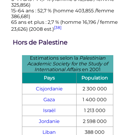
325,856)
15–64 ans
: 52,7
% (homme 403,855 /femme
386,681)
65 ans
et plus
: 2,7
% (homme 16,196 / femme
[38]
23,626) (2008 est.)
Hors de Palestine
Estimations selon la
Palestinian
Academic Society for the Study of
International Affairs
en 2001
Pays
Population
Cisjordanie
2 300 000
Gaza
1 400 000
Israël
1 213 000
Jordanie
2 598 000
Liban
388 000