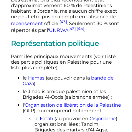
d'approximativement 60
% de Palestiniens
habitant la Jordanie, mais aucun chiffre exact
ne peut être pris en compte en l’absence de
[43]
recensement
officiel
. Seulement 30
% sont
[43]
,
[44]
répertoriés par l'
UNRWA
.
Représentation politique
Parmi les principaux mouvements (voir Liste
des partis politiques en Palestine pour une
liste plus complète)
:
le
Hamas
(au pouvoir dans la
bande de
Gaza
)
;
le Jihad islamique palestinien et les
Brigades Al-Qods (sa branche armée)
;
l'
Organisation de libération de la Palestine
(OLP), qui comprend notamment
:
le
Fatah
(au pouvoir en
Cisjordanie
)
;
organisations liées
: Tanzim,
Brigades des martyrs d'Al-Aqsa,