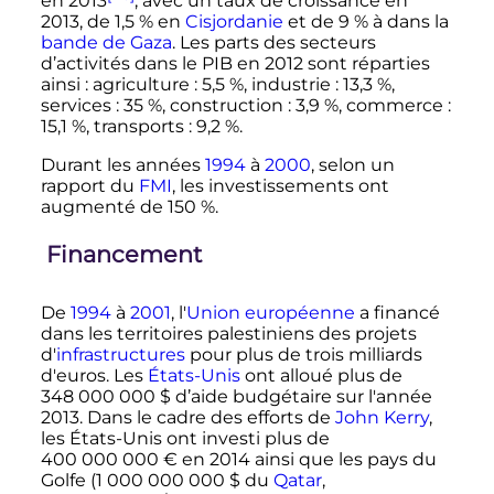
en 2013
, avec un taux de croissance en
2013, de 1,5
% en
Cisjordanie
et de 9
% à dans la
bande de Gaza
. Les parts des secteurs
d’activités dans le PIB en 2012 sont réparties
ainsi
: agriculture
: 5,5
%, industrie
: 13,3
%,
services
: 35
%, construction
: 3,9
%, commerce
:
15,1
%, transports
: 9,2
%.
Durant les années
1994
à
2000
, selon un
rapport du
FMI
, les investissements ont
augmenté de 150
%.
Financement
De
1994
à
2001
, l'
Union européenne
a financé
dans les territoires palestiniens des projets
d'
infrastructures
pour plus de trois milliards
d'euros. Les
États-Unis
ont alloué plus de
348 000 000
$
d’aide budgétaire sur l'année
2013. Dans le cadre des efforts de
John Kerry
,
les États-Unis ont investi plus de
400 000 000
€
en 2014 ainsi que les pays du
Golfe (
1 000 000 000
$
du
Qatar
,