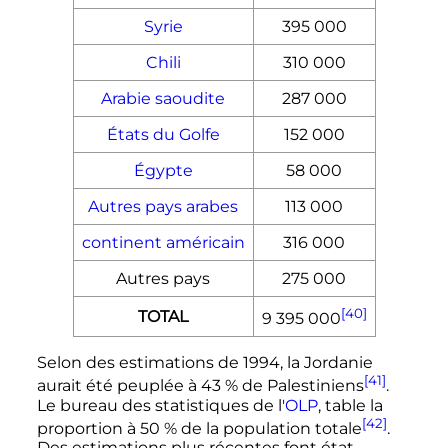
Syrie
395 000
Chili
310 000
Arabie saoudite
287 000
États du Golfe
152 000
Égypte
58 000
Autres pays arabes
113 000
continent américain
316 000
Autres pays
275 000
[40]
TOTAL
9 395 000
Selon des estimations de 1994, la Jordanie
[41]
aurait été peuplée à 43
% de Palestiniens
.
Le bureau des statistiques de l'
OLP
, table la
[42]
proportion à 50
% de la population totale
.
Des estimations plus récentes font état