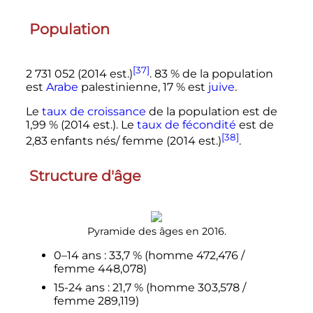
Population
[37]
2 731 052
(2014 est.)
. 83
% de la population
est
Arabe
palestinienne, 17
% est
juive
.
Le
taux de croissance
de la population est de
1,99
% (2014 est.). Le
taux de fécondité
est de
[38]
2,83 enfants
nés/ femme (2014 est.)
.
Structure d'âge
Pyramide des âges en 2016.
0–14 ans
: 33,7
% (homme 472,476 /
femme 448,078)
15-24 ans
: 21,7
% (homme 303,578 /
femme 289,119)