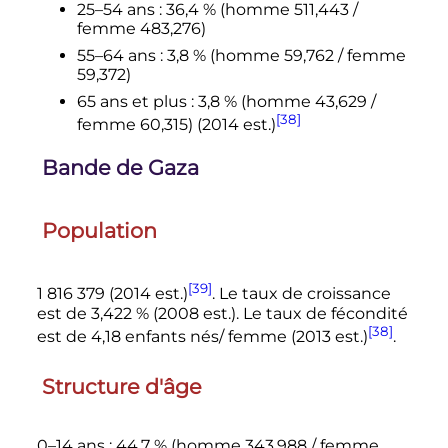
25–54 ans
: 36,4
% (homme 511,443 /
femme 483,276)
55–64 ans
: 3,8
% (homme 59,762 / femme
59,372)
65 ans
et plus
: 3,8
% (homme 43,629 /
[38]
femme 60,315) (2014 est.)
Bande de Gaza
Population
[39]
1 816 379
(2014 est.)
. Le taux de croissance
est de 3,422
% (2008 est.). Le taux de fécondité
[38]
est de
4,18 enfants
nés/ femme (2013 est.)
.
Structure d'âge
0–14 ans
: 44,7
% (homme 343,988 / femme