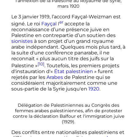
l'annexion de la Palestine au Royaume de Syrie,
mars 1920
Le
3 janvier 1919
, l’accord Fayçal-Weizman est
er
signé. Le roi
Fayçal
I
accepte la
reconnaissance d’une présence juive en
Palestine en contrepartie d’un soutien des
sionistes
à son projet d’un grand royaume
arabe indépendant. Quelques mois plus tard, à
la suite d'une conférence panarabe, il ne
reconnait «
plus aucun titre des juifs sur la
[10]
Palestine
»
. Toutefois, les premiers projets
d'instauration d'«
État palestinien
» furent
rejetés par les
Arabes
de Palestine qui se
considéraient majoritairement comme une
sous-partie de la Syrie jusqu'en
1920
.
Délégation de Palestiniennes au Congrès des
femmes arabes palestiniennes, afin de protester
contre la déclaration Balfour et l'immigration juive
(1929).
Des conflits entre nationalistes palestiniens et