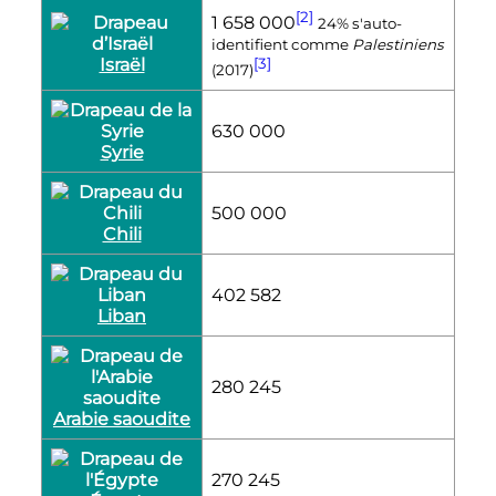
[2]
1 658 000
24% s'auto-
identifient comme
Palestiniens
Israël
[3]
(2017)
630 000
Syrie
500 000
Chili
402 582
Liban
280 245
Arabie saoudite
270 245