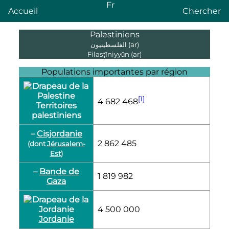
Fr
Accueil
Chercher
Palestiniens
الفلسطينيون
(ar)
Filasṭīniyyūn
(ar)
Populations importantes par région
[1]
4 682 468
Territoires
palestiniens
–
Cisjordanie
2 862 485
(dont
Jérusalem-
Est
)
–
Bande de
1 819 982
Gaza
4 500 000
Jordanie