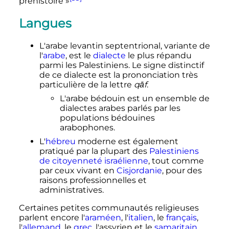
préhistoire
»
Langues
L'arabe levantin septentrional, variante de
l'
arabe
, est le
dialecte
le plus répandu
parmi les Palestiniens. Le signe distinctif
de ce dialecte est la prononciation très
particulière de la lettre
qāf
.
L'arabe bédouin est un ensemble de
dialectes arabes parlés par les
populations bédouines
arabophones.
L'
hébreu
moderne est également
pratiqué par la plupart des
Palestiniens
de citoyenneté israélienne
, tout comme
par ceux vivant en
Cisjordanie
, pour des
raisons professionnelles et
administratives.
Certaines petites communautés religieuses
parlent encore l'
araméen
, l'
italien
, le
français
,
l'
allemand
, le
grec
, l'assyrien et le
samaritain
.