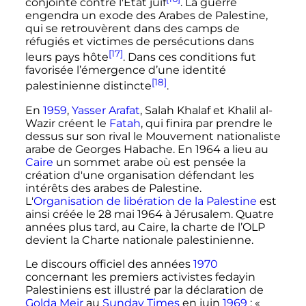
conjointe contre l'État juif
. La guerre
engendra un exode des Arabes de Palestine,
qui se retrouvèrent dans des camps de
réfugiés et victimes de persécutions dans
[17]
leurs pays hôte
. Dans ces conditions fut
favorisée l’émergence d’une identité
[18]
palestinienne distincte
.
En
1959
,
Yasser Arafat
, Salah Khalaf et Khalil al-
Wazir créent le
Fatah
, qui finira par prendre le
dessus sur son rival le Mouvement nationaliste
arabe de Georges Habache. En 1964 a lieu au
Caire
un sommet arabe où est pensée la
création d'une organisation défendant les
intérêts des arabes de Palestine.
L'
Organisation de libération de la Palestine
est
ainsi créée le 28 mai 1964 à Jérusalem. Quatre
années plus tard, au Caire, la charte de l’OLP
devient la Charte nationale palestinienne.
Le discours officiel des années
1970
concernant les premiers activistes fedayin
Palestiniens est illustré par la déclaration de
Golda Meir
au
Sunday Times
en juin
1969
:
«