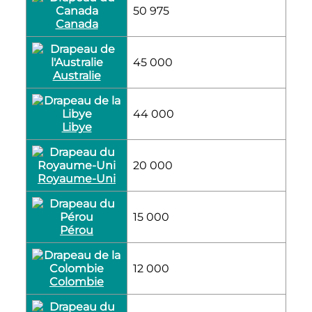
50 975
Canada
45 000
Australie
44 000
Libye
20 000
Royaume-Uni
15 000
Pérou
12 000
Colombie