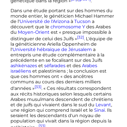
génétique dans la région »
.
Dans une étude portant sur des hommes du
monde entier, le généticien Michael Hammer
de l'
Université de l'Arizona
à
Tucson
a
découvert que le
chromosome Y
des Arabes
du
Moyen-Orient
est «
presque impossible à
[32]
distinguer de celui des Juifs
»
. L'équipe de
la généticienne Ariella Oppenheim de
l'
Université hébraïque de Jérusalem
a
entrepris une étude complémentaire à la
précédente en se focalisant sur des Juifs
ashkénazes
et
séfarades
et des
Arabes
israéliens
et palestiniens
; la conclusion est
que ces hommes ont «
des ancêtres
communs au cours des derniers milliers
[33]
d'années
»
. «
Ces résultats correspondent
aux récits historiques selon lesquels certains
Arabes musulmans descendent de chrétiens
et de juifs qui vivaient dans le sud du
Levant
,
une région qui comprend Israël et le
Sinaï
. Ils
seraient les descendants d'un noyau de
population qui vivait dans la région depuis la
[33]