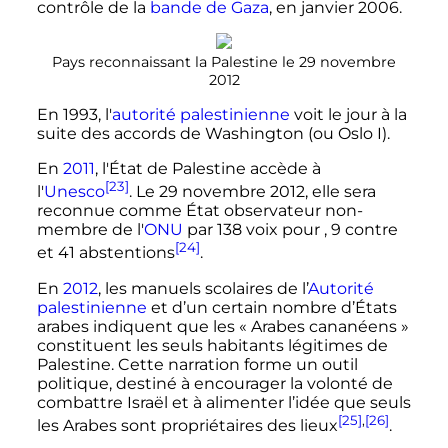
contrôle de la
bande de Gaza
, en janvier 2006.
Pays reconnaissant la Palestine le 29 novembre
2012
En 1993, l'
autorité palestinienne
voit le jour à la
suite des accords de Washington (ou Oslo I).
En
2011
, l'État de Palestine accède à
[23]
l'
Unesco
. Le 29 novembre 2012, elle sera
reconnue comme État observateur non-
membre de l'
ONU
par
138 voix
pour , 9 contre
[24]
et 41 abstentions
.
En
2012
, les manuels scolaires de l’
Autorité
palestinienne
et d’un certain nombre d’États
arabes indiquent que les «
Arabes cananéens
»
constituent les seuls habitants légitimes de
Palestine. Cette narration forme un outil
politique, destiné à encourager la volonté de
combattre Israël et à alimenter l’idée que seuls
[25]
,
[26]
les Arabes sont propriétaires des lieux
.