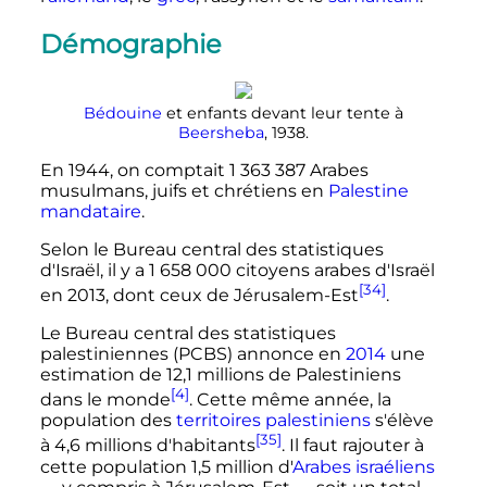
Démographie
Bédouine
et enfants devant leur tente à
Beersheba
, 1938.
En 1944, on comptait
1 363 387 Arabes
musulmans, juifs et chrétiens en
Palestine
mandataire
.
Selon le Bureau central des statistiques
d'Israël, il y a 1 658 000 citoyens arabes d'Israël
[34]
en 2013, dont ceux de Jérusalem-Est
.
Le Bureau central des statistiques
palestiniennes (PCBS) annonce en
2014
une
estimation de
12,1 millions
de Palestiniens
[4]
dans le monde
. Cette même année, la
population des
territoires palestiniens
s'élève
[35]
à
4,6 millions
d'habitants
. Il faut rajouter à
cette population
1,5 million
d'
Arabes israéliens