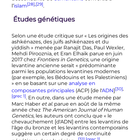
[28]
,
[29]
l’
islam
.
Études génétiques
Selon une étude critique sur «
Les origines des
ashkénazes, des juifs ashkénazes et du
yiddish
» menée par Ranajit Das, Paul Wexler,
Mehdi Pirooznia, et Eran Elhaik parue en juin
2017 chez
Frontiers in Genetics
, une origine
levantine ancienne serait
« prédominante
parmi les populations levantines modernes
(par exemple, les Bédouins et les Palestiniens)
»
en se basant sur une
analyse en
[30]
,
composantes principales
(ACP) [de l'
ADN
]
[grec 1]
. En outre, dans une étude menée par
Marc Haber
et al.
parue en août de la même
année chez
The American Journal of Human
Genetics
, les auteurs ont conclu que
« le
chevauchement [d'ADN] entre les levantins de
l'âge du bronze et les levantins contemporains
suggère un certain degré de continuité
[31]
,
[grec 1]