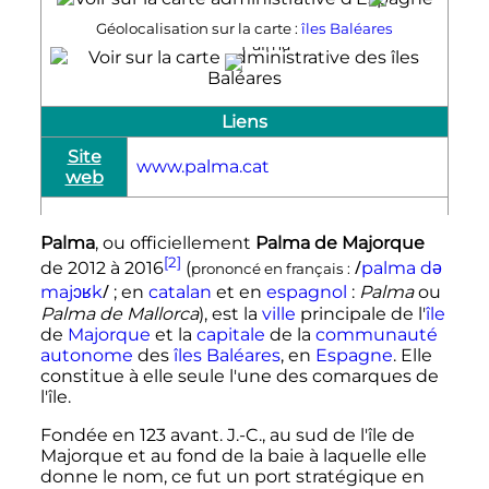
Géolocalisation sur la carte :
îles Baléares
Palma
Liens
Site
www.palma.cat
web
Palma
, ou officiellement
Palma de Majorque
[2]
/
de 2012 à 2016
(
p
a
l
m
a
d
ə
prononcé en français
:
/
m
a
j
ɔ
ʁ
k
; en
catalan
et
en
espagnol
:
Palma
ou
Palma de Mallorca
), est la
ville
principale de l'
île
de
Majorque
et la
capitale
de la
communauté
autonome
des
îles Baléares
, en
Espagne
. Elle
constitue à elle seule l'une des comarques de
l'île.
Fondée en 123 avant. J.-C., au sud de l'île de
Majorque et au fond de la baie à laquelle elle
donne le nom, ce fut un port stratégique en