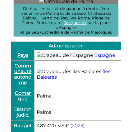
De haut en bas et de gauche à droite : Vue
aérienne de Palma et de sa baie, Château de
Bellver, Huerto del Rey, Vía Roma, Plage de
Palma, Statue du roi
Jacques Ier
sur la place
d'Espagne
et La Seu (Cathédrale de Palma de Majorque).
Administration
Pays
Espagne
Comm
unauté
Îles
autono
Baléares
me
Comar
Palma
que
District
Palma
judic.
Budget
487 420 315
€
(
2023
)