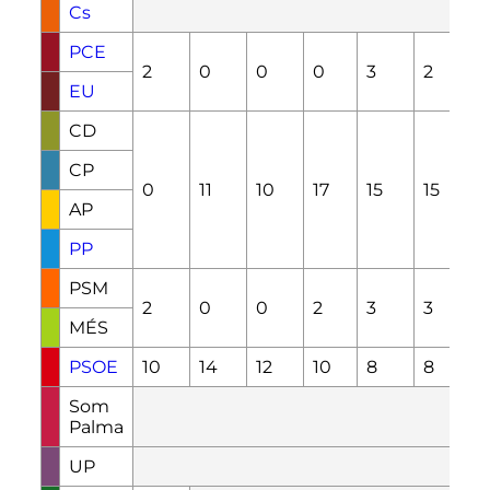
Cs
PCE
2
0
0
0
3
2
EU
CD
CP
0
11
10
17
15
15
1
AP
PP
PSM
2
0
0
2
3
3
MÉS
PSOE
10
14
12
10
8
8
Som
Palma
UP