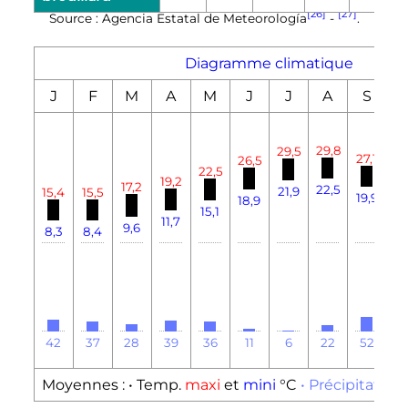
[26]
[27]
Source : Agencia Estatal de Meteorología
-
.
Diagramme climatique
J
F
M
A
M
J
J
A
S
29,8
29,5
27,1
26,5
23
22,5
19,2
17,2
22,5
21,9
15,5
15,4
19,9
18,9
16
15,1
11,7
9,6
8,4
8,3
42
37
28
39
36
11
6
22
52
6
Moyennes :
• Temp.
maxi
et
mini
°C
• Précipitation