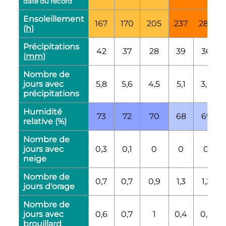
date du record
Ensoleillement
167
170
205
237
284
(
h
)
Précipitations
42
37
28
39
36
(
mm
)
Nombre de
jours avec
5,8
5,6
4,5
5,1
3,6
précipitations
Humidité
73
72
70
68
69
relative (%)
Nombre de
jours avec
0,3
0,1
0
0
0
neige
Nombre de
0,7
0,7
0,9
1,3
1,2
jours d'orage
Nombre de
jours avec
0,6
0,7
1
0,4
0,5
brouillard