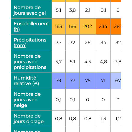
Nombre de
5,1
3,8
2,1
0,1
0
jours avec gel
Ensoleillement
163
166
202
234
283
3
(
h
)
Précipitations
37
32
26
34
32
(
mm
)
Nombre de
jours avec
5,7
5,1
4,5
4,8
3,8
1
précipitations
Humidité
79
77
75
71
67
relative (%)
Nombre de
jours avec
0,1
0,1
0
0
0
neige
Nombre de
0,8
0,8
0,8
1,3
1,2
0
jours d'orage