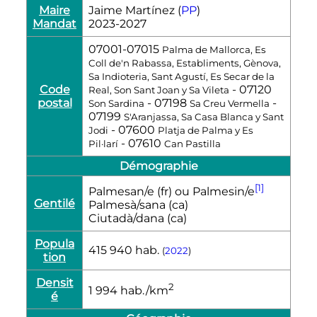
Maire
Jaime Martínez (
PP
)
Mandat
2023-2027
07001-07015
Palma de Mallorca, Es
Coll de'n Rabassa, Establiments, Gènova,
Sa Indioteria, Sant Agustí, Es Secar de la
Code
- 07120
Real, Son Sant Joan y Sa Vileta
postal
- 07198
-
Son Sardina
Sa Creu Vermella
07199
S'Aranjassa, Sa Casa Blanca y Sant
- 07600
Jodi
Platja de Palma y Es
- 07610
Pil·larí
Can Pastilla
Démographie
[1]
Palmesan/e
(fr)
ou Palmesin/e
Gentilé
Palmesà/sana
(ca)
Ciutadà/dana
(ca)
Popula
415 940
hab.
(
2022
)
tion
Densit
2
1 994
hab./km
é