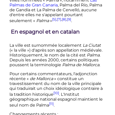
villes nommées «
Palma
», notamment
Las
Palmas de Gran Canaria
, Palma del Río, Palma
de Gandía et La Palma de Cervelló, aucune
d'entre elles ne s'appelant pourtant
[5]
,
[7]
,
[8]
,
[9]
seulement «
Palma
»
.
En espagnol et en catalan
La ville est surnommée localement
La Ciutat
(«
la ville
») d'après son appellation médiévale.
Historiquement, le nom de la cité est
Palma
.
Depuis les années 2000, certains politiques
poussent la terminologie
Palma de Mallorca
.
Pour certains commentateurs, l'adjonction
récente «
de Mallorca
» constitue un
travestissement du nom de la ville principale
qui traduirait un choix idéologique contraire à
[10]
la tradition historique
. L'Institut
géographique national espagnol maintient le
[11]
seul nom de Palma
.
Changements récents
: