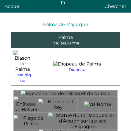
Fr
Accueil
Chercher
Palma de Majorque
Palma
(ca)
(es)
Palma
Drapeau
Héraldiq
ue