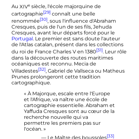
e
Au
XIV
siècle
, l'école majorquine de
[29]
cartographie
connaît une belle
[30]
renommée
, sous l'influence d'Abraham
Cresques, puis de l'un de ses fils, Jehuda
Cresques, avant leur départs forcé pour le
Portugal
. Le premier est sans doute l'auteur
de l'Atlas catalan, présent dans les collections
[31]
du roi de France Charles V en 1380
. Leur rôle
dans la découverte des routes maritimes
océaniques est reconnu. Mecia de
[32]
Villadestes
, Gabriel de Vallseca ou Matheus
Prunes prolongeront cette tradition
cartographique.
« À Majorque, escale entre l'Europe
et l'Afrique, va naître une école de
cartographie essentielle. Abraham et
Yaffuda Cresques sont au cœur de la
recherche nouvelle qui va
permettre les premiers pas sur
l'océan. »
[33]
— Le Maître des boussoles