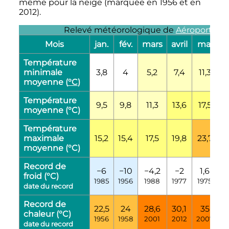
même pour la neige (marquée en 1956 et en
2012).
Relevé météorologique de
Aéroport de
Mois
jan.
fév.
mars
avril
mai
j
Température
minimale
3,8
4
5,2
7,4
11,3
1
moyenne (
°C
)
Température
9,5
9,8
11,3
13,6
17,5
2
moyenne (°C)
Température
maximale
15,2
15,4
17,5
19,8
23,7
2
moyenne (°C)
Record de
−6
−10
−4,2
−2
1,6
froid (°C)
1985
1956
1988
1977
1975
1
date du record
Record de
22,5
24
28,6
30,1
35
4
chaleur (°C)
1956
1958
2001
2012
2007
2
date du record