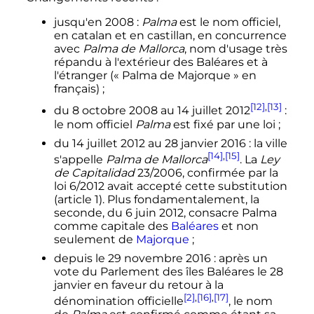
jusqu'en 2008
:
Palma
est le nom officiel,
en catalan et en castillan, en concurrence
avec
Palma de Mallorca
, nom d'usage très
répandu à l'extérieur des Baléares et à
l'étranger («
Palma de Majorque
» en
français)
;
[12]
,
[13]
du 8 octobre 2008 au 14 juillet 2012
:
le nom officiel
Palma
est fixé par une loi
;
du 14 juillet 2012 au 28 janvier 2016
: la ville
[14]
,
[15]
s'appelle
Palma de Mallorca
. La
Ley
de Capitalidad
23/2006, confirmée par la
loi 6/2012 avait accepté cette substitution
(article 1). Plus fondamentalement, la
seconde, du 6 juin 2012, consacre Palma
comme capitale des
Baléares
et non
seulement de
Majorque
;
depuis le 29 novembre 2016
: après un
vote du Parlement des îles Baléares le 28
janvier en faveur du retour à la
[2]
,
[16]
,
[17]
dénomination officielle
, le nom