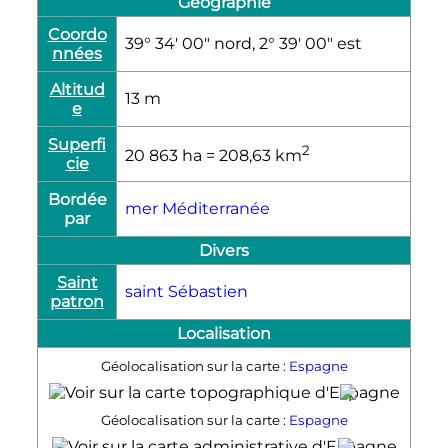
Géographie
Coordo
39° 34′ 00″ nord, 2° 39′ 00″ est
nnées
Altitud
13
m
e
Superfi
2
20 863
ha
= 208,63
km
cie
Bordée
mer Méditerranée
par
Divers
Saint
saint Sébastien
patron
Localisation
Géolocalisation sur la carte :
Espagne
Palma
Géolocalisation sur la carte :
Espagne
Palma