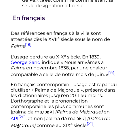
de
Palma
est confirmé comme étant sa
seule désignation officielle.
En français
Des références en français à la ville sont
e
attestées dès le
XVII
siècle
sous le nom de
[18]
Palma
.
e
L'usage perdure au
XIX
siècle
. En 1839,
George Sand
indique
« Nous arrivâmes à
Palma
en novembre 1838, par une chaleur
[19]
comparable à celle de notre mois de juin. »
.
En français contemporain, l'usage est répandu
d'utiliser «
Palma de Majorque
», présent dans
les dictionnaires jusqu'en 2011 au moins.
L'orthographe et la prononciation
contemporaine les plus communes sont
[palma də maʒɔʁk]
(Palma de Ma
j
orque)
en
[20]
API
, et non [palma də majɔʁk]
(Palma de
[21]
e
Ma
y
orque)
comme au
XIX
siècle
.