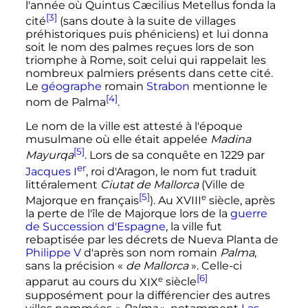
l'année où Quintus Cæcilius Metellus fonda la
[3]
cité
(sans doute à la suite de villages
préhistoriques puis phéniciens) et lui donna
soit le nom des palmes reçues lors de son
triomphe à Rome, soit celui qui rappelait les
nombreux palmiers présents dans cette cité.
Le
géographe
romain
Strabon
mentionne le
[4]
nom de Palma
.
Le nom de la ville est attesté à l'époque
musulmane où elle était appelée
Madina
[5]
Mayurqa
. Lors de sa conquête en 1229 par
er
Jacques
I
, roi d'Aragon, le nom fut traduit
littéralement
Ciutat de Mallorca
(Ville de
[5]
e
Majorque en français
). Au
XVIII
siècle
, après
la perte de l'île de Majorque lors de la
guerre
de Succession d'Espagne
, la ville fut
rebaptisée par les décrets de Nueva Planta de
Philippe V
d'après son nom romain
Palma
,
sans la précision «
de Mallorca
». Celle-ci
[6]
e
apparut au cours du
XIX
siècle
supposément pour la différencier des autres