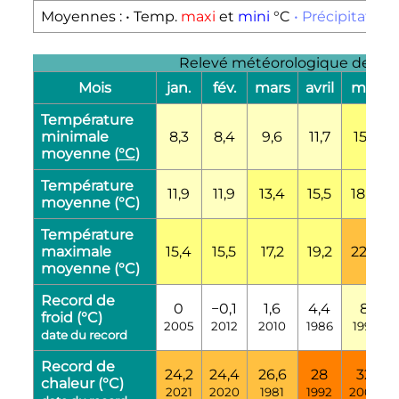
Moyennes :
• Temp.
maxi
et
mini
°C
• Précipitation
Relevé météorologique de Puer
Mois
jan.
fév.
mars
avril
mai
Température
minimale
8,3
8,4
9,6
11,7
15,1
moyenne (
°C
)
Température
11,9
11,9
13,4
15,5
18,8
moyenne (°C)
Température
maximale
15,4
15,5
17,2
19,2
22,5
moyenne (°C)
Record de
0
−0,1
1,6
4,4
8
froid (°C)
2005
2012
2010
1986
1991
date du record
Record de
24,2
24,4
26,6
28
32
chaleur (°C)
2021
2020
1981
1992
2009