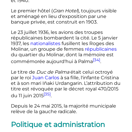
et 1940.
Le premier hôtel (
Gran Hotel
), toujours visible
et aménagé en lieu d'exposition par une
banque privée, est construit en 1903.
Le
23 juillet 1936
, les avions des troupes
républicaines bombardent la cité. Le 5 janvier
1937, les
nationalistes
fusillent les Roges des
Molinar, un groupe de femmes
républicaines
du quartier du Molinar, dont la mémoire est
[34]
commémorée aujourd'hui à Palma
.
Le titre de
Duc de Palma
était celui octroyé
par le roi
Juan Carlos
à sa fille, l'infante Cristina
et à son mari Iñaki Urdangarin. L’attribution du
titre est révoquée par le décret royal 470/2015
[35]
du
11 juin 2015
.
Depuis le
24 mai 2015
, la majorité municipale
relève de la gauche radicale.
Politique et administration