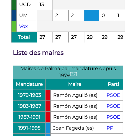
UCD
13
UM
2
2
0
1
Vox
Total
27
27
27
29
29
29
Liste des maires
Maires de Palma par mandature depuis
[37]
1979
Mandature
Maire
Parti
1979-1983
Ramón Aguiló
(es)
PSOE
1983-1987
Ramón Aguiló
(es)
PSOE
1987-1991
Ramón Aguiló
(es)
PSOE
1991-1995
Joan Fageda
(es)
PP