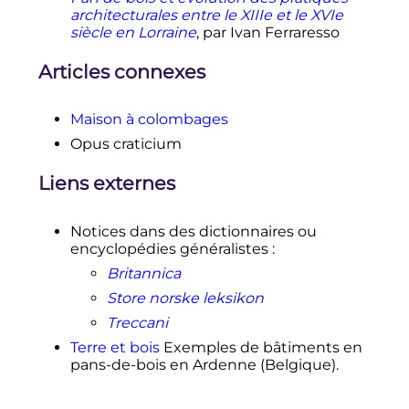
"Remplissage en pan de bois"
au
architecturales entre le XIIIe et le XVIe
patrimoine culturel immatériel
siècle en Lorraine
, par Ivan Ferraresso
français, sur
culturecommunication.gouv.fr
Articles connexes
(consultée le 23 avril 2015)
Maison à colombages
Opus craticium
Liens externes
Notices dans des dictionnaires ou
encyclopédies généralistes
:
Britannica
Store norske leksikon
Treccani
Terre et bois
Exemples de bâtiments en
pans-de-bois en Ardenne (Belgique).