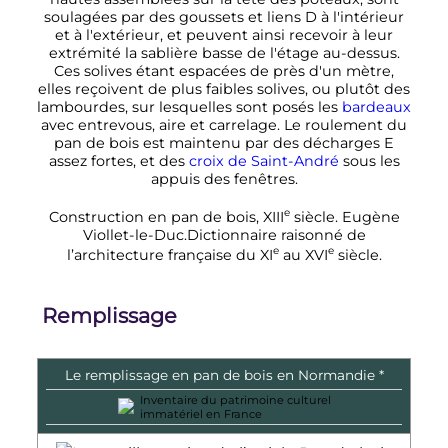
soulagées par des goussets et liens D à l'intérieur
et à l'extérieur, et peuvent ainsi recevoir à leur
extrémité la sablière basse de l'étage au-dessus.
Ces solives étant espacées de près d'un mètre,
elles reçoivent de plus faibles solives, ou plutôt des
lambourdes, sur lesquelles sont posés les
bardeaux
avec entrevous, aire et carrelage. Le roulement du
pan de bois est maintenu par des décharges E
assez fortes, et des
croix de Saint-André
sous les
appuis des fenêtres.
e
Construction en pan de bois,
XIII
siècle. Eugène
Viollet-le-Duc.Dictionnaire raisonné de
e
e
l’architecture française du
XI
au
XVI
siècle.
Remplissage
Le remplissage en pan de bois en Normandie *
Inventaire du patrimoine culturel
immatériel en France