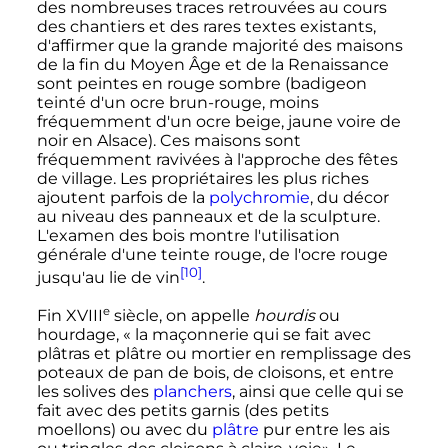
des nombreuses traces retrouvées au cours
des chantiers et des rares textes existants,
d'affirmer que la grande majorité des maisons
de la fin du Moyen Âge et de la Renaissance
sont peintes en rouge sombre (badigeon
teinté d'un ocre brun-rouge, moins
fréquemment d'un ocre beige, jaune voire de
noir en Alsace). Ces maisons sont
fréquemment ravivées à l'approche des fêtes
de village. Les propriétaires les plus riches
ajoutent parfois de la
polychromie
, du décor
au niveau des panneaux et de la sculpture.
L'examen des bois montre l'utilisation
générale d'une teinte rouge, de l'ocre rouge
[10]
jusqu'au lie de vin
.
e
Fin
XVIII
siècle
, on appelle
hourdis
ou
hourdage, «
la maçonnerie qui se fait avec
plâtras et plâtre ou mortier en remplissage des
poteaux de pan de bois, de cloisons, et entre
les solives des
planchers
, ainsi que celle qui se
fait avec des petits garnis (des petits
moellons) ou avec du
plâtre
pur entre les ais