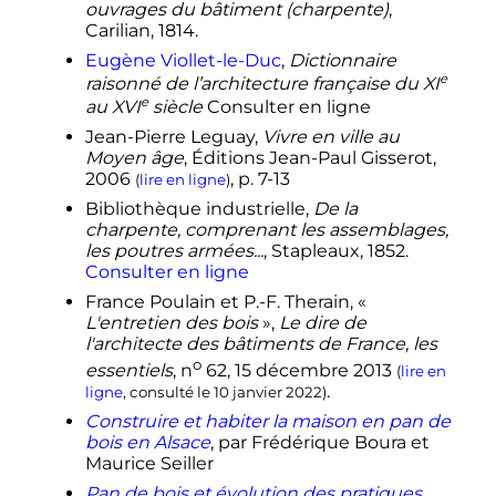
ouvrages du bâtiment (charpente)
,
de Selles
»,
Bulletin Monumental
,
Carilian, 1814.
o
vol.
158,
n
3,
2000
,
p.
239-249
(
lire en
Eugène Viollet-le-Duc
,
Dictionnaire
.
ligne
)
e
raisonné de l’architecture française du
XI
↑
René
Ginouvès
, Roland
Martin
,
e
au
XVI
siècle
Consulter en ligne
Filippo
Coarelli
et John James
Jean-Pierre Leguay,
Vivre en ville au
Coulton
, «
Dictionnaire méthodique
Moyen âge
, Éditions Jean-Paul Gisserot,
de l'architecture grecque et
2006
,
p.
7-13
romaine. Tome I. Matériaux,
(
lire en ligne
)
techniques de construction,
Bibliothèque industrielle,
De la
techniques et formes du décor
»,
charpente, comprenant les assemblages,
Publications de l'École Française de
les poutres armées...
, Stapleaux, 1852.
o
Rome
,
vol.
84,
n
1,
1985
(
lire en ligne
,
Consulter en ligne
consulté le
31 août 2022
)
France Poulain et P.-F. Therain, «
↑
Denis Steinmetz,
La coloration des
L'entretien des bois
»,
Le dire de
façades en Alsace
, Presses
l'architecte des bâtiments de France, les
universitaires de Strasbourg,
2004
,
o
essentiels
,
n
62,
15 décembre 2013
(
lire en
p.
75
.
.
ligne
, consulté le
10 janvier 2022
)
↑
André Parinaud,
La Couleur et la
Construire et habiter la maison en pan de
nature dans la ville
, Éditions du
bois en Alsace
, par Frédérique Boura et
Moniteur,
1988
,
p.
133
.
Maurice Seiller
↑
Fiche d'inventaire du
Pan de bois et évolution des pratiques