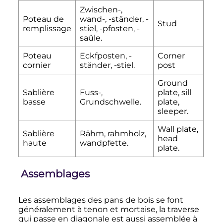
Zwischen-,
Poteau de
wand-, -ständer, -
Stud
remplissage
stiel, -pfosten, -
saüle.
Poteau
Eckfposten, -
Corner
cornier
ständer, -stiel.
post
Ground
Sablière
Fuss-,
plate, sill
basse
Grundschwelle.
plate,
sleeper.
Wall plate,
Sablière
Rähm, rahmholz,
head
haute
wandpfette.
plate.
Assemblages
Les assemblages des pans de bois se font
généralement à tenon et mortaise, la traverse
qui passe en diagonale est aussi assemblée à