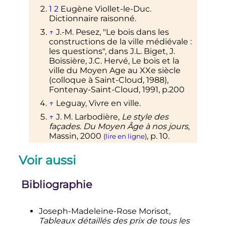
1
2
Eugène Viollet-le-Duc.
Dictionnaire raisonné.
↑
J.-M. Pesez, "Le bois dans les
constructions de la ville médiévale
:
les questions", dans J.L. Biget, J.
Boissière, J.C. Hervé, Le bois et la
ville du Moyen Age au XXe siècle
(colloque à Saint-Cloud, 1988),
Fontenay-Saint-Cloud, 1991, p.200
↑
Leguay, Vivre en ville.
↑
J. M. Larbodière,
Le style des
façades. Du Moyen Âge à nos jours
,
Massin,
2000
,
p.
10
.
(
lire en ligne
)
1
2
3
4
5
6
7
8
9
10
11
12
Morisot J. M.,
Voir aussi
Tableaux détaillés des prix de tous
les ouvrages du bâtiment
(charpente)
, Carilian, 1814.
Bibliographie
1
2
3
Stapleaux, 1852.
↑
Frédéric Epaud, «
Un cas
Joseph-Madeleine-Rose Morisot,
particulier de charpenterie
Tableaux détaillés des prix de tous les
médiévale normande. Le bâtiment