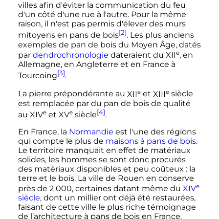
villes afin d'éviter la communication du feu
d'un côté d'une rue à l'autre. Pour la même
raison, il n'est pas permis d'élever des murs
[2]
mitoyens en pans de bois
. Les plus anciens
exemples de pan de bois du Moyen Âge, datés
e
par
dendrochronologie
dateraient du
XII
, en
Allemagne, en Angleterre et en France à
[3]
Tourcoing
.
e
e
La pierre prépondérante au
XII
et
XIII
siècle
est remplacée par du pan de bois de qualité
[4]
e
e
au
XIV
et
XV
siècle
.
En France, la
Normandie
est l'une des régions
qui compte le plus de
maisons à pans de bois
.
Le territoire manquait en effet de matériaux
solides, les hommes se sont donc procurés
des matériaux disponibles et peu coûteux
: la
terre et le bois. La ville de Rouen en conserve
e
près de
2 000
, certaines datant même du
XIV
siècle
, dont un millier ont déjà été restaurées,
faisant de cette ville le plus riche témoignage
de l’architecture à pans de bois en France.