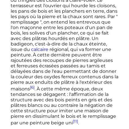
ou tringles des cloisons à claire-voie». Le
terrasseur est l'ouvrier qui hourde les cloisons,
les pans de bois et les planchers en terre, dans
les pays où la pierre et la chaux sont rares. Par "
remplissage ", on entend les entrevous que
l'on maçonne entre les poteaux d'un pan de
bois, les solives d'un plancher, ce qui se fait
avec des plâtras hourdés en plâtre. Un
badigeon, c'est-à-dire de la chaux éteinte,
issue du
calcaire
régional, qui va former une
peinture. À cette dernière peuvent être
rajoutées des recoupes de pierres argileuses
et ferreuses écrasées passées au tamis et
délayées dans de l'eau permettant de donner
la couleur des oxydes ferreux contenus dans la
pierre aux enduits de plâtre à l'extérieur des
[6]
maisons
. À cette même époque, deux
tendances se dégagent
: l'affirmation de la
structure avec des bois peints en gris et des
plâtres blancs ou au contraire la négation de
cette structure pour imiter une maison de
pierre en dissimulant le bois et le remplissage
[11]
par une peinture beige uni
.