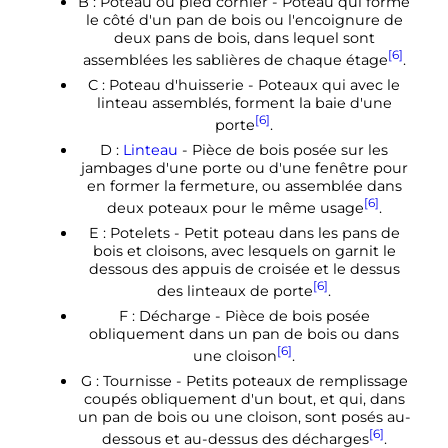
B : Poteau ou pied cornier - Poteau qui forme
le côté d'un pan de bois ou l'encoignure de
deux pans de bois, dans lequel sont
[6]
assemblées les sablières de chaque étage
.
C : Poteau d'huisserie - Poteaux qui avec le
linteau assemblés, forment la baie d'une
[6]
porte
.
D :
Linteau
- Pièce de bois posée sur les
jambages d'une porte ou d'une fenêtre pour
en former la fermeture, ou assemblée dans
[6]
deux poteaux pour le même usage
.
E : Potelets - Petit poteau dans les pans de
bois et cloisons, avec lesquels on garnit le
dessous des appuis de croisée et le dessus
[6]
des linteaux de porte
.
F : Décharge - Pièce de bois posée
obliquement dans un pan de bois ou dans
[6]
une cloison
.
G : Tournisse - Petits poteaux de remplissage
coupés obliquement d'un bout, et qui, dans
un pan de bois ou une cloison, sont posés au-
[6]
dessous et au-dessus des décharges
.