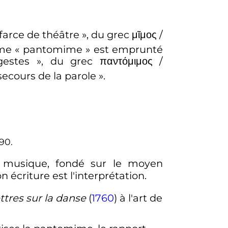
farce de théâtre
», du grec
μῖμος
/
rme «
pantomime
» est emprunté
estes
», du grec
παντόμιμος
/
ecours de la parole
».
90.
 musique, fondé sur le moyen
 écriture est l'interprétation.
ttres sur la danse
(
1760
) à l'art de