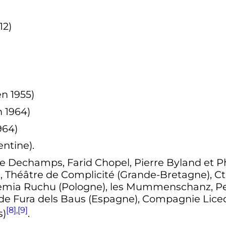
12)
n 1955)
 1964)
964)
entine).
e Dechamps, Farid Chopel, Pierre Byland et Ph
), Théâtre de Complicité (Grande-Bretagne), Ct
emia Ruchu (Pologne), les Mummenschanz, Pet
de Fura dels Baus (Espagne), Compagnie Licede
[8]
,
[9]
s)
.