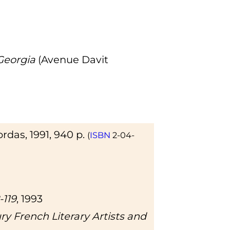
Georgia
(Avenue Davit
Bordas,
1991
, 940
p.
(
ISBN
2-04-
-119
,
1993
ry French Literary Artists and