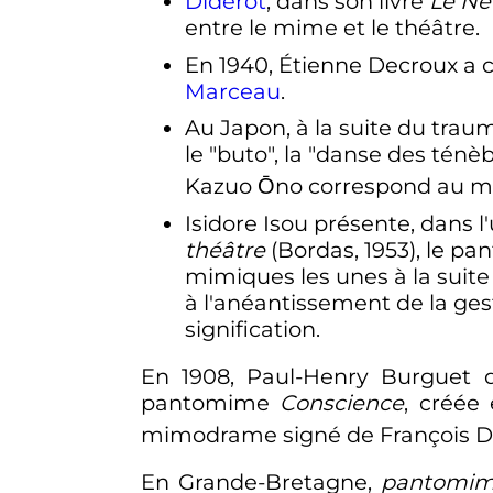
Diderot
, dans son livre
Le N
entre le mime et le théâtre.
En 1940, Étienne Decroux a c
Marceau
.
Au Japon, à la suite du tra
le "buto", la "danse des ténèb
Kazuo Ōno correspond au 
Isidore Isou présente, dans l
théâtre
(Bordas, 1953), le p
mimiques les unes à la suite
à l'anéantissement de la gest
signification.
En 1908, Paul-Henry Burguet 
pantomime
Conscience
, créée
mimodrame signé de François Dur
En Grande-Bretagne,
pantomi