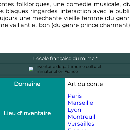
tes folkloriques, une comédie musicale, div
 blagues ringardes, interaction avec le public 
toujours une méchante vieille femme (du ge
 vaillant et bon (du genre prince charmant)
L'école française du mime *
Inventaire du patrimoine culturel
immatériel en France
Domaine
Art du conte
Paris
Marseille
Lyon
Lieu d'inventaire
Montreuil
Versailles