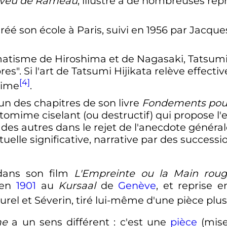
eveu de Rameau
, illustre à de nombreuses rep
réé son école à Paris, suivi en 1956 par Jacque
umatisme de Hiroshima et de Nagasaki, Tatsumi
res". Si l'art de Tatsumi Hijikata relève effect
[4]
mime
.
'un des chapitres de son livre
Fondements pour 
antomime ciselant (ou destructif) qui propose 
 des autres dans le rejet de l'anecdote génér
uelle significative, narrative par des successi
dans son film
L'Empreinte ou la Main rou
 en
1901
au
Kursaal
de
Genève
, et reprise 
el et Séverin, tiré lui-même d'une pièce plus
me
a un sens différent
: c'est une
pièce
(mise