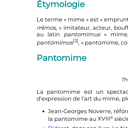
Étymologie
Le terme «
mime
» est «
emprunt
mīmos
, «
imitateur, acteur, bouf
au latin
pantomimus
«
mime,
[3]
pantómimos
, «
pantomime, com
Pantomime
Th
La pantomime est un spectac
d'expression de l'art du mime, pl
Jean-Georges Noverre, réfo
e
la pantomime au
XVIII
siècl