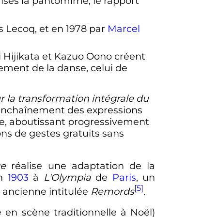
rises la pantomime, le rapport
s Lecoq, et en 1978 par
Marcel
 Hijikata et Kazuo Oono créent
ivement de la danse, celui de
la transformation intégrale du
l'enchaînement des expressions
ale, aboutissant progressivement
ons de gestes gratuits sans
ge
réalise une adaptation de la
en
1903
à
L'Olympia
de
Paris
, un
[5]
 ancienne intitulée
Remords
.
 en scène traditionnelle à Noël)