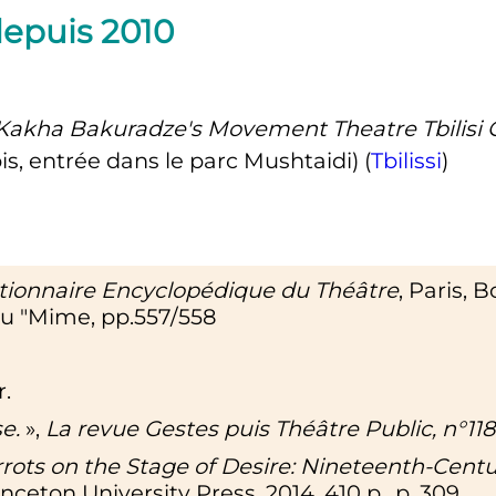
epuis 2010
Kakha Bakuradze's Movement Theatre Tbilisi 
is
, entrée dans le parc Mushtaidi) (
Tbilissi
)
tionnaire Encyclopédique du Théâtre
, Paris, 
Bu "Mime, pp.557/558
r
.
e.
»,
La revue Gestes puis Théâtre Public, n°118
rrots on the Stage of Desire: Nineteenth-Centu
rinceton University Press,
2014
, 410
p.
,
p.
309
.