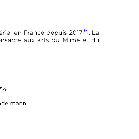
[6]
ériel en France depuis 2017
. La
consacré aux arts du Mime et du
854.
Mandelmann