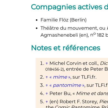
Compagnies actives d
Familie Flöz (Berlin)
Théâtre du mouvement, ou
o
Agmashenebeli
(en)
,
n
182 b
Notes et références
↑
Michel Corvin et coll.,
Dic
, entrée de Peter 
018456-2
)
↑
«
mime
»
, sur
TLFi.fr
.
↑
«
pantomime
»
, sur
TLFi.f
↑
Peter Bu, «
Mime et dans
↑
(en)
Robert F. Storey,
Pie
the Comic Pantomime
, P