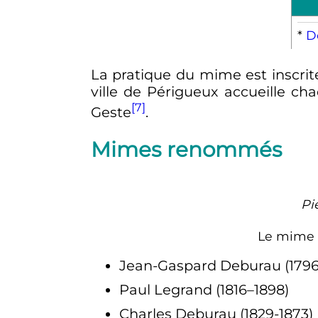
*
De
La pratique du mime est inscrit
ville de Périgueux accueille c
[7]
Geste
.
Mimes renommés
Pi
Le mime
Jean-Gaspard Deburau (1796-
Paul Legrand (1816–1898)
Charles Deburau (1829-1873)