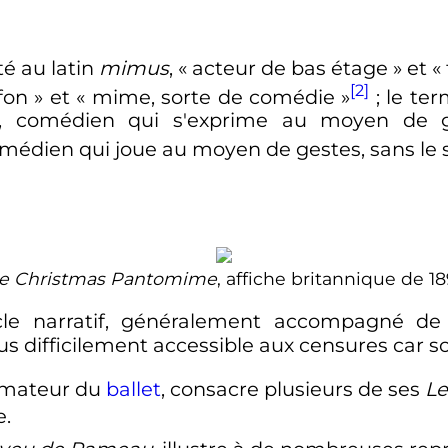
é au latin
mimus
, «
acteur de bas étage
» et «
[2]
fon
» et «
mime, sorte de comédie
»
; le te
 comédien qui s'exprime au moyen de g
édien qui joue au moyen de gestes, sans le s
e Christmas Pantomime
, affiche britannique de 18
le narratif, généralement accompagné de
us difficilement accessible aux censures car son
rmateur du
ballet
, consacre plusieurs de ses
Le
e
.