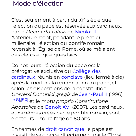
Mode d'élection
e
C'est seulement à partir du
XI
siècle
que
l'élection du pape est réservée aux cardinaux,
par le
Décret du Latran
de
Nicolas II
.
Antérieurement, pendant le premier
millénaire, l'élection du pontife romain
revenait à l'Église de Rome, où se mêlaient
des clercs et quelques laïcs.
De nos jours, l'élection du pape est la
prérogative exclusive du
Collège des
cardinaux
, réunis en
conclave
(lieu fermé à clé)
après la mort ou la renonciation du pape, et
selon les dispositions de la constitution
Universi Dominici gregis
de
Jean-Paul II
(1996)
[n 8]
,
[56]
et le
motu proprio Constitutione
Apostolica
de
Benoît XVI
(2007). Les cardinaux,
eux-mêmes créés par le pontife romain, sont
électeurs jusqu'à l'âge de 80 ans.
En termes de
droit canonique
, le pape est
investi de sa charge directement par le Christ