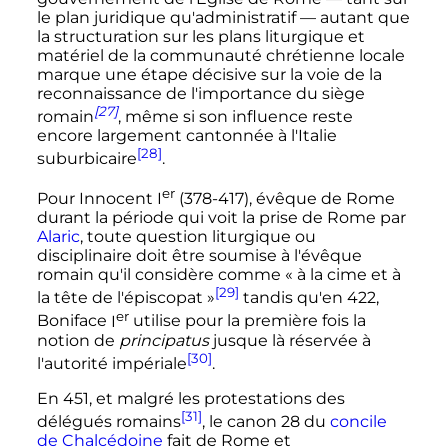
le plan juridique qu'administratif — autant que
la structuration sur les plans liturgique et
matériel de la communauté chrétienne locale
marque une étape décisive sur la voie de la
reconnaissance de l'importance du siège
[27]
romain
, même si son influence reste
encore largement cantonnée à l'Italie
[28]
suburbicaire
.
er
Pour Innocent
I
(378-417), évêque de Rome
durant la période qui voit la prise de Rome par
Alaric
, toute question liturgique ou
disciplinaire doit être soumise à l'évêque
romain qu'il considère comme «
à la cime et à
[29]
la tête de l'épiscopat
»
tandis qu'en 422,
er
Boniface
I
utilise pour la première fois la
notion de
principatus
jusque là réservée à
[30]
l'autorité impériale
.
En 451, et malgré les protestations des
[31]
délégués romains
, le canon 28 du
concile
de Chalcédoine
fait de Rome et