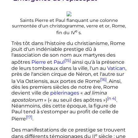
Saints Pierre et Paul flanquant une colonne
surmontée d'un christogramme, verre et or, Rome,
e
fin du
IV
s.
Très tôt dans l'histoire du christianisme, Rome
jouit d'un indéniable prestige dû à
l'association de son nom aux martyres des
[15]
apôtres
Pierre
et
Paul
ainsi qu'à la présence
de leurs tombeaux dans la ville, l'un au
Vatican
,
près de l'ancien cirque de Néron, et l'autre sur
[16]
la
Via Ostiensis
, aux portes de Rome
. Ainsi,
dès les premiers siècles de notre ère, Rome
devient ville de
pèlerinages
«
ad limina
[n 4]
apostolorum
» («
au seuil des apôtres
»)
.
Néanmoins, dès cette époque, la figure de
Paul tend à s'estomper au profit de celle de
[17]
Pierre
.
Des manifestations de ce prestige se trouvent
e
dans différents témoignages du
II
siècle
: une