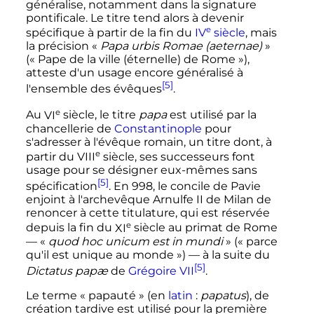
généralise, notamment dans la signature
pontificale. Le titre tend alors à devenir
e
spécifique à partir de la fin du
IV
siècle
, mais
la précision «
Papa urbis Romae (aeternae)
»
(«
Pape de la ville (éternelle) de Rome
»),
atteste d'un usage encore généralisé à
[5]
l'ensemble des évêques
.
e
Au
VI
siècle
, le titre
papa
est utilisé par la
chancellerie de
Constantinople
pour
s'adresser à l'évêque romain, un titre dont, à
e
partir du
VIII
siècle
, ses successeurs font
usage pour se désigner eux-mêmes sans
[5]
spécification
. En 998, le concile de Pavie
enjoint à l'archevêque Arnulfe II de Milan de
renoncer à cette titulature, qui est réservée
e
depuis la fin du
XI
siècle
au primat de Rome
— «
quod hoc unicum est in mundi
» («
parce
qu'il est unique au monde
») — à la suite du
[5]
Dictatus papæ
de
Grégoire VII
.
Le terme «
papauté
»
(en
latin
:
papatus
)
, de
création tardive est utilisé pour la première