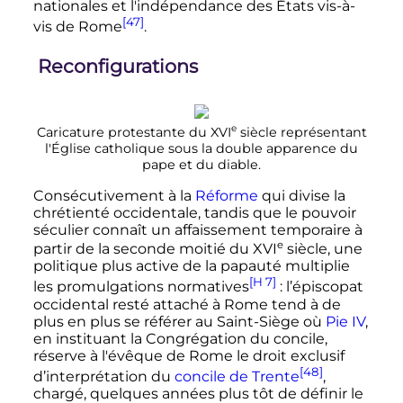
nationales et l'indépendance des États vis-à-
[47]
vis de Rome
.
Reconfigurations
e
Caricature protestante du
XVI
siècle
représentant
l'Église catholique sous la double apparence du
pape et du diable.
Consécutivement à la
Réforme
qui divise la
chrétienté occidentale, tandis que le pouvoir
séculier connaît un affaissement temporaire à
e
partir de la seconde moitié du
XVI
siècle
, une
politique plus active de la papauté multiplie
[H 7]
les promulgations normatives
: l’épiscopat
occidental resté attaché à Rome tend à de
plus en plus se référer au Saint-Siège où
Pie
IV
,
en instituant la Congrégation du concile,
réserve à l'évêque de Rome le droit exclusif
[48]
d’interprétation du
concile de Trente
,
chargé, quelques années plus tôt de définir le