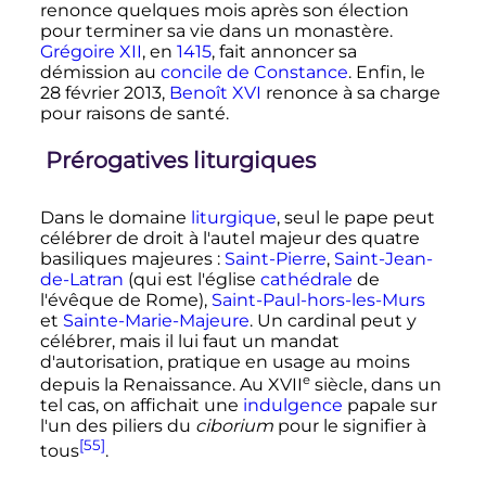
renonce quelques mois après son élection
pour terminer sa vie dans un monastère.
Grégoire XII
, en
1415
, fait annoncer sa
démission au
concile de Constance
. Enfin, le
28 février 2013
,
Benoît XVI
renonce à sa charge
pour raisons de santé.
Prérogatives liturgiques
Dans le domaine
liturgique
, seul le pape peut
célébrer de droit à l'autel majeur des quatre
basiliques majeures
:
Saint-Pierre
,
Saint-Jean-
de-Latran
(qui est l'église
cathédrale
de
l'évêque de Rome),
Saint-Paul-hors-les-Murs
et
Sainte-Marie-Majeure
. Un cardinal peut y
célébrer, mais il lui faut un mandat
d'autorisation, pratique en usage au moins
e
depuis la Renaissance. Au
XVII
siècle
, dans un
tel cas, on affichait une
indulgence
papale sur
l'un des piliers du
ciborium
pour le signifier à
[55]
tous
.