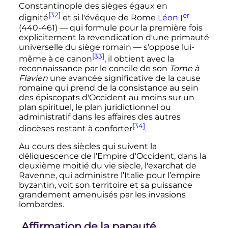
Constantinople des sièges égaux en
[32]
er
dignité
et si l'évêque de Rome
Léon
I
(440-461) — qui formule pour la première fois
explicitement la revendication d'une primauté
universelle du siège romain — s'oppose lui-
[33]
même à ce canon
, il obtient avec la
reconnaissance par le concile de son
Tome à
Flavien
une avancée significative de la cause
romaine qui prend de la consistance au sein
des épiscopats d'Occident au moins sur un
plan spirituel, le plan juridictionnel ou
administratif dans les affaires des autres
[34]
diocèses restant à conforter
.
Au cours des siècles qui suivent la
déliquescence de l'Empire d'Occident, dans la
deuxième moitié du vie siècle, l'exarchat de
Ravenne, qui administre l’Italie pour l’empire
byzantin, voit son territoire et sa puissance
grandement amenuisés par les invasions
lombardes.
Affirmation de la papauté