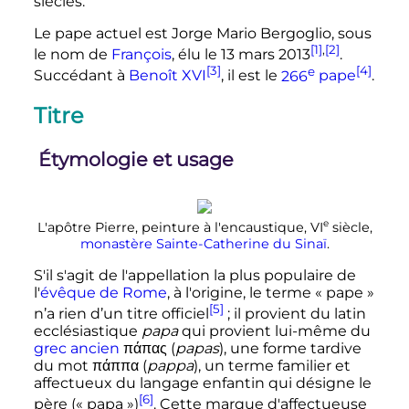
siècles.
Le pape actuel est Jorge Mario Bergoglio, sous
[1]
,
[2]
le nom de
François
, élu le
13 mars 2013
.
[3]
e
[4]
Succédant à
Benoît XVI
, il est le
266
pape
.
Titre
Étymologie et usage
e
L'apôtre Pierre, peinture à l'encaustique,
VI
siècle
,
monastère Sainte-Catherine du Sinaï
.
S'il s'agit de l'appellation la plus populaire de
l'
évêque de Rome
, à l'origine, le terme «
pape
»
[5]
n’a rien d’un titre officiel
; il provient du latin
ecclésiastique
papa
qui provient lui-même du
grec ancien
πάπας
(
papas
), une forme tardive
du mot
πάππα
(
pappa
), un terme familier et
affectueux du langage enfantin qui désigne le
[6]
père («
papa
»)
. Cette marque d'affectueuse