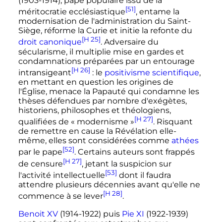
(1903-1914), pape populaire issu de la
[51]
méritocratie ecclésiastique
, entame la
modernisation de l'administration du Saint-
Siège, réforme la Curie et initie la refonte du
[H 25]
droit canonique
. Adversaire du
sécularisme, il multiplie mise en gardes et
condamnations préparées par un entourage
[H 26]
intransigeant
: le
positivisme scientifique
,
en mettant en question les origines de
l'Église, menace la Papauté qui condamne les
thèses défendues par nombre d'exégètes,
historiens, philosophes et théologiens,
[H 27]
qualifiées de «
modernisme
»
. Risquant
de remettre en cause la Révélation elle-
même, elles sont considérées comme
athées
[52]
par le pape
. Certains auteurs sont frappés
[H 27]
de censure
, jetant la suspicion sur
[53]
l'activité intellectuelle
dont il faudra
attendre plusieurs décennies avant qu'elle ne
[H 28]
commence à se lever
.
Benoit XV
(1914-1922) puis
Pie XI
(1922-1939)