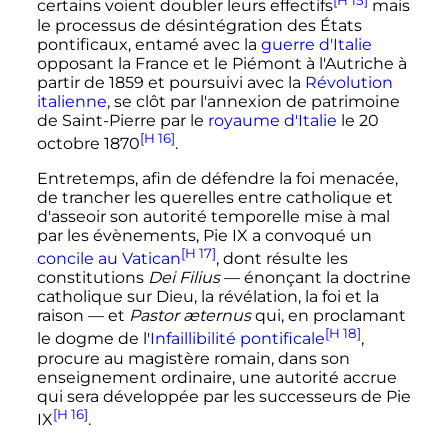
[H 15]
certains voient doubler leurs effectifs
mais
le processus de désintégration des États
pontificaux, entamé avec la
guerre d'Italie
opposant la France et le Piémont à l'Autriche à
partir de 1859 et poursuivi avec la
Révolution
italienne
, se clôt par l'annexion de patrimoine
de Saint-Pierre par le
royaume d'Italie
le 20
[H 16]
octobre 1870
.
Entretemps, afin de défendre la foi menacée,
de trancher les querelles entre catholique et
d'asseoir son autorité temporelle mise à mal
par les évènements, Pie IX a convoqué un
[H 17]
concile au Vatican
, dont résulte les
constitutions
Dei Filius
— énonçant la doctrine
catholique sur Dieu, la révélation, la foi et la
raison — et
Pastor æternus
qui, en proclamant
[H 18]
le dogme de l'
Infaillibilité pontificale
,
procure au magistère romain, dans son
enseignement ordinaire, une autorité accrue
qui sera développée par les successeurs de Pie
[H 16]
IX
.