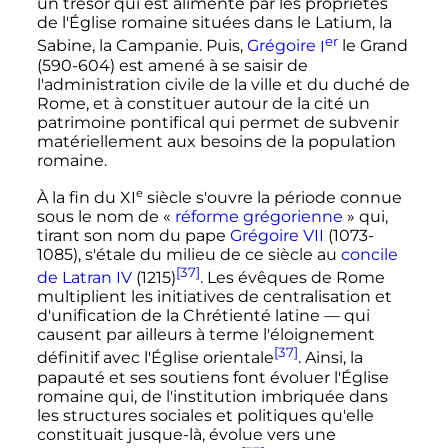
un trésor qui est alimenté par les propriétés
de l'Église romaine situées dans le Latium, la
er
Sabine, la Campanie. Puis,
Grégoire
I
le Grand
(590-604) est amené à se saisir de
l'administration civile de la ville et du duché de
Rome, et à constituer autour de la cité un
patrimoine pontifical qui permet de subvenir
matériellement aux besoins de la population
romaine.
e
À la fin du
XI
siècle
s'ouvre la période connue
sous le nom de «
réforme grégorienne
» qui,
tirant son nom du pape
Grégoire VII
(1073-
1085), s'étale du milieu de ce siècle au
concile
[37]
de Latran IV
(1215)
. Les évêques de Rome
multiplient les initiatives de centralisation et
d'unification de la Chrétienté latine — qui
causent par ailleurs à terme l'éloignement
[37]
définitif avec l'Église orientale
. Ainsi, la
papauté et ses soutiens font évoluer l'Église
romaine qui, de l'institution imbriquée dans
les structures sociales et politiques qu'elle
constituait jusque-là, évolue vers une