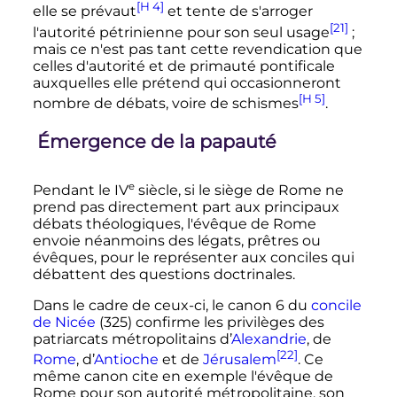
[H 4]
elle se prévaut
et tente de s'arroger
[21]
l'autorité pétrinienne pour son seul usage
;
mais ce n'est pas tant cette revendication que
celles d'autorité et de primauté pontificale
auxquelles elle prétend qui occasionneront
[H 5]
nombre de débats, voire de schismes
.
Émergence de la papauté
e
Pendant le
IV
siècle
, si le siège de Rome ne
prend pas directement part aux principaux
débats théologiques, l'évêque de Rome
envoie néanmoins des légats, prêtres ou
évêques, pour le représenter aux conciles qui
débattent des questions doctrinales.
Dans le cadre de ceux-ci, le canon 6 du
concile
de Nicée
(325) confirme les privilèges des
patriarcats métropolitains d’
Alexandrie
, de
[22]
Rome
, d’
Antioche
et de
Jérusalem
. Ce
même canon cite en exemple l'évêque de
Rome pour son autorité métropolitaine, son