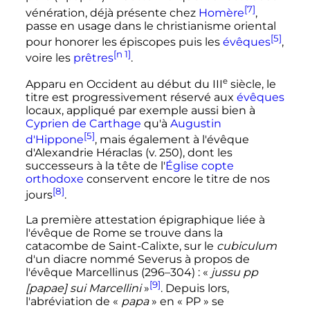
[7]
vénération, déjà présente chez
Homère
,
passe en usage dans le christianisme oriental
[5]
pour honorer les épiscopes puis les
évêques
,
[n 1]
voire les
prêtres
.
e
Apparu en Occident au début du
III
siècle
, le
titre est progressivement réservé aux
évêques
locaux, appliqué par exemple aussi bien à
Cyprien de Carthage
qu'à
Augustin
[5]
d'Hippone
, mais également à l'évêque
d'Alexandrie Héraclas (v. 250), dont les
successeurs à la tête de l'
Église copte
orthodoxe
conservent encore le titre de nos
[8]
jours
.
La première attestation épigraphique liée à
l'évêque de Rome se trouve dans la
catacombe de Saint-Calixte, sur le
cubiculum
d'un diacre nommé Severus à propos de
l'évêque Marcellinus (296–304)
: «
jussu pp
[9]
[papae] sui Marcellini
»
. Depuis lors,
l'abréviation de «
papa
» en «
PP
» se