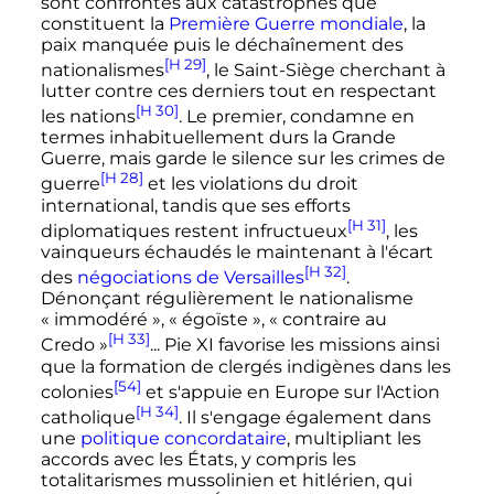
sont confrontés aux catastrophes que
constituent la
Première Guerre mondiale
, la
paix manquée puis le déchaînement des
[H 29]
nationalismes
, le Saint-Siège cherchant à
lutter contre ces derniers tout en respectant
[H 30]
les nations
. Le premier, condamne en
termes inhabituellement durs la Grande
Guerre, mais garde le silence sur les crimes de
[H 28]
guerre
et les violations du droit
international, tandis que ses efforts
[H 31]
diplomatiques restent infructueux
, les
vainqueurs échaudés le maintenant à l'écart
[H 32]
des
négociations de Versailles
.
Dénonçant régulièrement le nationalisme
«
immodéré
», «
égoïste
», «
contraire au
[H 33]
Credo
»
... Pie XI favorise les missions ainsi
que la formation de clergés indigènes dans les
[54]
colonies
et s'appuie en Europe sur l'Action
[H 34]
catholique
. Il s'engage également dans
une
politique concordataire
, multipliant les
accords avec les États, y compris les
totalitarismes mussolinien et hitlérien, qui