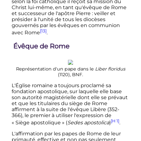
selon la foi catholique il reçoit sa mission du
Christ lui-même, en tant qu'évêque de Rome
et successeur de l'apôtre Pierre
: veiller et
présider à l'unité de tous les diocèses
gouvernés par les évêques en communion
[13]
avec Rome
.
Évêque de Rome
Représentation d'un pape dans le
Liber floridus
(1120), BNF.
L'Église romaine a toujours proclamé sa
fondation apostolique, sur laquelle elle base
son autorité magistérielle dont elle se prévaut
et que les titulaires du siège de Rome
affirment à la suite de l'évêque Libère (352-
366), le premier à utiliser l'expression de
[H 1]
«
Siège apostolique
» (
Sedes apostolica
)
.
L'affirmation par les papes de Rome de leur
primauté, effective et non pas seulement