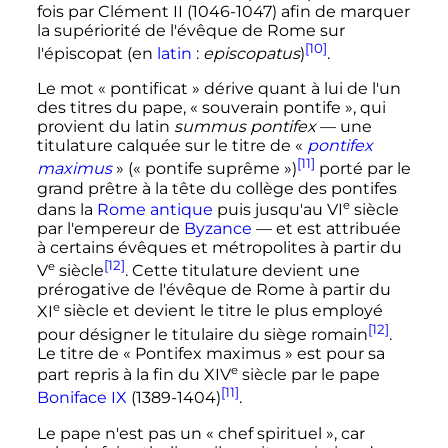
fois par Clément II (1046-1047) afin de marquer
la supériorité de l'évêque de Rome sur
[10]
l'épiscopat
(en
latin
:
episcopatus
)
.
Le mot «
pontificat
» dérive quant à lui de l'un
des titres du pape, «
souverain pontife
», qui
provient du latin
summus pontifex
— une
titulature calquée sur le titre de «
pontifex
[11]
maximus
» («
pontife suprême
»)
porté par le
grand prêtre à la tête du collège des pontifes
e
dans la
Rome antique
puis jusqu'au
VI
siècle
par l'empereur de
Byzance
— et est attribuée
à certains évêques et métropolites à partir du
[12]
e
V
siècle
. Cette titulature devient une
prérogative de l'évêque de Rome à partir du
e
XI
siècle
et devient le titre le plus employé
[12]
pour désigner le titulaire du siège romain
.
Le titre de «
Pontifex maximus
» est pour sa
e
part repris à la fin du
XIV
siècle
par le pape
[11]
Boniface IX
(1389-1404)
.
Le pape n'est pas un «
chef spirituel
», car