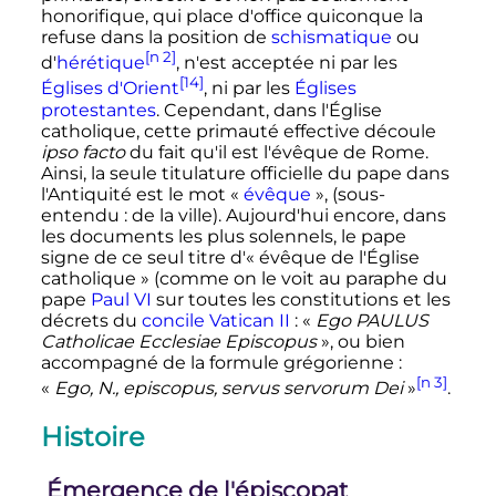
honorifique, qui place d'office quiconque la
refuse dans la position de
schismatique
ou
[n 2]
d'
hérétique
, n'est acceptée ni par les
[14]
Églises d'Orient
, ni par les
Églises
protestantes
. Cependant, dans l'Église
catholique, cette primauté effective découle
ipso facto
du fait qu'il est l'évêque de Rome.
Ainsi, la seule titulature officielle du pape dans
l'Antiquité est le mot «
évêque
», (sous-
entendu
: de la ville). Aujourd'hui encore, dans
les documents les plus solennels, le pape
signe de ce seul titre d'«
évêque de l'Église
catholique
» (comme on le voit au paraphe du
pape
Paul VI
sur toutes les constitutions et les
décrets du
concile
Vatican II
: «
Ego PAULUS
Catholicae Ecclesiae Episcopus
», ou bien
accompagné de la formule grégorienne
:
[n 3]
«
Ego, N., episcopus, servus servorum Dei
»
.
Histoire
Émergence de l'épiscopat