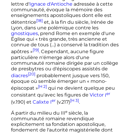
lettre d'
Ignace d'Antioche
adressée à cette
communauté, évoque la mémoire des
enseignements apostoliques dont elle est
[18]
détentrice
et, à la fin du siècle, Irénée de
Lyon, dans une polémique contre les
gnostiques
, prend Rome en exemple d'une
Église qui «
très grande, très ancienne et
connue de tous (…) a conservé la tradition des
[19]
apôtres
»
. Cependant, aucune figure
particulière n'émerge alors d'une
communauté romaine dirigée par un collège
de presbytres ou d'épiscopes assistés de
[20]
diacres
probablement jusque vers 150,
époque où semble émerger un «
mono-
[H 2]
épiscopat
»
qui ne devient quelque peu
er
consistant qu'avec les figures de
Victor
I
er
[H 3]
(v.190) et
Calixte
I
(v.217)
.
e
Á partir du milieu du
III
siècle
, la
communauté romaine revendique
explicitement sa fondation apostolique,
fondement de l'autorité magistérielle dont