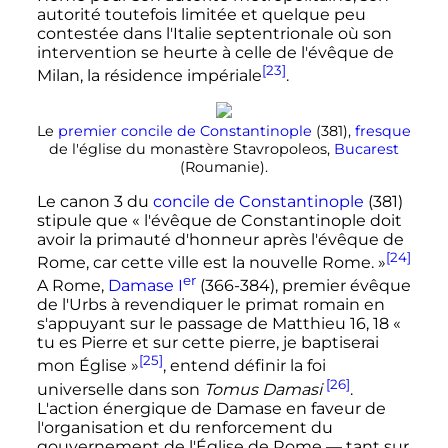
autorité toutefois limitée et quelque peu
contestée dans l'Italie septentrionale où son
intervention se heurte à celle de l'évêque de
[23]
Milan, la résidence impériale
.
Le
premier concile de Constantinople
(381),
fresque
de l'église du monastère Stavropoleos,
Bucarest
(Roumanie).
Le canon 3 du
concile de Constantinople
(381)
stipule que
« l'évêque de Constantinople doit
avoir la primauté d'honneur après l'évêque de
[24]
Rome, car cette ville est la nouvelle Rome. »
er
A Rome,
Damase
I
(366-384), premier évêque
de l'Urbs à revendiquer le primat romain en
s'appuyant sur le passage de Matthieu 16, 18
«
tu es Pierre et sur cette pierre, je baptiserai
[25]
mon Église »
, entend définir la foi
[26]
universelle dans son
Tomus Damasi
.
L'action énergique de Damase en faveur de
l'organisation et du renforcement du
gouvernement de l'Église de Rome — tant sur