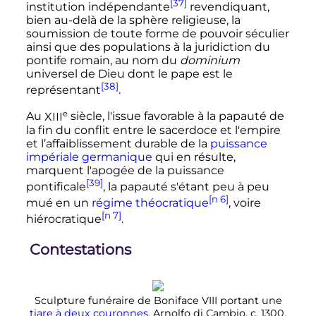
[37]
institution indépendante
revendiquant,
bien au-delà de la sphère religieuse, la
soumission de toute forme de pouvoir séculier
ainsi que des populations à la juridiction du
pontife romain, au nom du
dominium
universel de Dieu dont le pape est le
[38]
représentant
.
e
Au
XIII
siècle
, l'issue favorable à la papauté de
la fin du conflit entre le sacerdoce et l'empire
et l’affaiblissement durable de la
puissance
impériale germanique
qui en résulte,
marquent l'apogée de la puissance
[39]
pontificale
, la papauté s'étant peu à peu
[n 6]
mué en un
régime théocratique
, voire
[n 7]
hiérocratique
.
Contestations
Sculpture funéraire de Boniface VIII portant une
tiare à deux couronnes
, Arnolfo di Cambio, c. 1300,