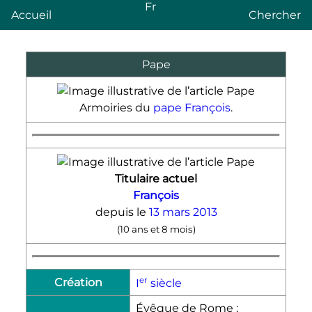
Fr
Accueil
Chercher
Pape
Armoiries du
pape François
.
Titulaire actuel
François
depuis le
13
mars
2013
(
10 ans et 8 mois
)
er
Création
I
siècle
Évêque de Rome ;