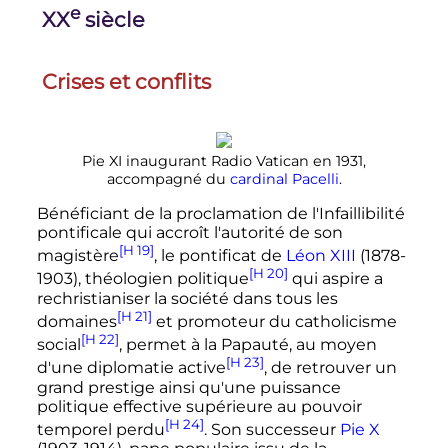
e
XX
siècle
Crises et conflits
Pie
XI
inaugurant Radio Vatican en 1931,
accompagné du
cardinal Pacelli
.
Bénéficiant de la proclamation de l'Infaillibilité
pontificale qui accroît l'autorité de son
[H 19]
magistère
, le pontificat de
Léon XIII
(1878-
[H 20]
1903), théologien politique
qui aspire a
rechristianiser la société dans tous les
[H 21]
domaines
et promoteur du catholicisme
[H 22]
social
, permet à la Papauté, au moyen
[H 23]
d'une diplomatie active
, de retrouver un
grand prestige ainsi qu'une puissance
politique effective supérieure au pouvoir
[H 24]
temporel perdu
. Son successeur
Pie X