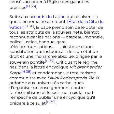
censés accorder à l'Église des garanties
[H 35]
précises
.
Suite aux
accords du Latran
qui résolvent la
question romaine et créent l'
État de la Cité du
[H 36]
Vatican
, le pape prend soin de le doter de
tous les attributs de la souveraineté, bientôt
reconnue par les nations — drapeau, monnaie,
police, justice, banque, gare,
télécommunications… —, ainsi que d'une
constitution qui instaure à la fois un état de
droit et une monarchie absolue, dirigée par le
[H 37]
souverain pontife
. Critiquant le régime
nazi dans la lettre encyclique
Mit brennender
[H 38]
Sorge
et condamnant le totalitarisme
communiste avec
Divini Redemptoris
, Pie IX
ordonne aux universités catholiques
d'organiser un enseignement contre
l'antisémitisme et le racisme mais la mort
l'empêche de publier une encyclique qu'il
[H 39]
prépare à ce sujet
.