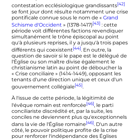
[42]
contestation ecclésiologique grandissants
se font jour dont résulte notamment une crise
pontificale connue sous le nom de «
Grand
[43]
Schisme d'Occident
» (1378-1417)
: cette
période voit différentes factions revendiquer
simultanément le trône épiscopal au point
qu'à plusieurs reprises, il y a jusqu'à trois papes
[44]
différents qui coexistent
. En outre, la
question de savoir si le pape est le délégué de
l'Église ou son maître divise également le
christianisme latin au point de déboucher la
«
Crise conciliaire
» (1414-1449), opposant les
tenants d'une direction unique et ceux d'un
[45]
gouvernement collégiale
.
À l'issue de cette période, la légitimité de
[46]
l'évêque romain est renforcée
, le parti
conciliariste discrédité et, par la suite, les
conciles ne deviennent plus qu'exceptionnels
[46]
dans la vie de l'Église romaine
. D'un autre
côté, le pouvoir politique profite de la crise
pour renforcer l'indépendance des Églises