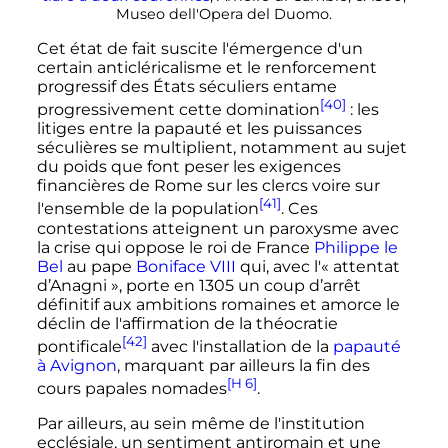
Museo dell'Opera del Duomo.
Cet état de fait suscite l'émergence d'un
certain anticléricalisme et le renforcement
progressif des États séculiers entame
[40]
progressivement cette domination
: les
litiges entre la papauté et les puissances
séculières se multiplient, notamment au sujet
du poids que font peser les exigences
financières de Rome sur les clercs voire sur
[41]
l'ensemble de la population
. Ces
contestations atteignent un paroxysme avec
la crise qui oppose le roi de France
Philippe le
Bel
au pape
Boniface VIII
qui, avec l'«
attentat
d’Anagni
», porte en 1305 un coup d’arrêt
définitif aux ambitions romaines et amorce le
déclin de l'affirmation de la théocratie
[42]
pontificale
avec l'installation de la
papauté
à Avignon
, marquant par ailleurs la fin des
[H 6]
cours papales nomades
.
Par ailleurs, au sein même de l'institution
ecclésiale, un sentiment antiromain et une