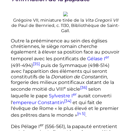
Grégoire VII, miniature tirée de la
Vita Gregorii VII
de Paul de Bernried, c. 1130, Bibliothèque de Saint-
Gall.
Outre la prééminence au sein des églises
chrétiennes, le siège romain cherche
également à élever sa position face au pouvoir
er
temporel avec les pontificats de
Gélase
I
[35]
(491-494)
puis de Symmaque (498-514)
avec l'apparition des éléments qui seront
constitutifs de la
Donation de Constantin
,
forgerie des milieux pontificaux datant de la
[36]
e
seconde moitié du
VIII
siècle
selon
er
laquelle le pape
Sylvestre
I
aurait converti
[34]
l'
empereur Constantin
et qui fait de
l'évêque de Rome «
le plus élevé et le premier
[n 5]
des prêtres dans le monde
»
.
er
Dès
Pélage
I
(556-561), la papauté entretient