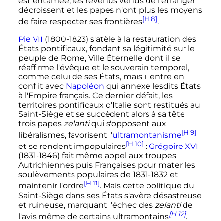
est entamée, les revenus venus de l'étranger
décroissent et les papes n'ont plus les moyens
[H 8]
de faire respecter ses frontières
.
Pie VII
(1800-1823) s'atèle à la restauration des
États pontificaux, fondant sa légitimité sur le
peuple de Rome, Ville Éternelle dont il se
réaffirme l'évêque et le souverain temporel,
comme celui de ses États, mais il entre en
conflit avec
Napoléon
qui annexe lesdits États
à l'Empire français. Ce dernier défait, les
territoires pontificaux d'Italie sont restitués au
Saint-Siège et se succèdent alors à sa tête
trois papes
zelanti
qui s'opposent aux
[H 9]
libéralismes, favorisent l'
ultramontanisme
[H 10]
et se rendent impopulaires
:
Grégoire XVI
(1831-1846) fait même appel aux troupes
Autrichiennes puis Françaises pour mater les
soulèvements populaires de 1831-1832 et
[H 11]
maintenir l'ordre
. Mais cette politique du
Saint-Siège dans ses États s'avère désastreuse
et ruineuse, marquant l'échec des
zelanti
de
[H 12]
l'avis même de certains ultramontains
.