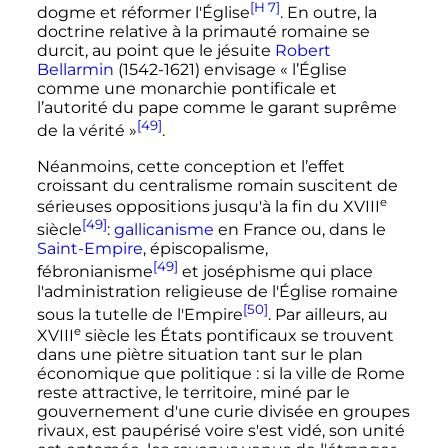
[H 7]
dogme et réformer l'Église
. En outre, la
doctrine relative à la primauté romaine se
durcit, au point que le jésuite
Robert
Bellarmin
(1542-1621) envisage «
l’Église
comme une monarchie pontificale et
l’autorité du pape comme le garant suprême
[49]
de la vérité
»
.
Néanmoins, cette conception et l’effet
croissant du centralisme romain suscitent de
e
sérieuses oppositions jusqu'à la fin du
XVIII
[49]
siècle
:
gallicanisme
en France ou, dans le
Saint-Empire
, épiscopalisme,
[49]
fébronianisme
et joséphisme qui place
l'administration religieuse de l'Église romaine
[50]
sous la tutelle de l'Empire
. Par ailleurs, au
e
XVIII
siècle
les États pontificaux se trouvent
dans une piètre situation tant sur le plan
économique que politique
: si la ville de Rome
reste attractive, le territoire, miné par le
gouvernement d'une curie divisée en groupes
rivaux, est paupérisé voire s'est vidé, son unité