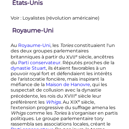
États-Unis
Voir
: Loyalistes (révolution américaine)
Royaume-Uni
Au
Royaume-Uni
, les
Tories
constituaient l'un
des deux groupes parlementaires
e
britanniques à partir du
XVII
siècle
, ancêtres
du
Parti conservateur
. Réputés proches de la
dynastie Stuart
, ils étaient favorables à un
pouvoir royal fort et défendaient les intérêts
de l'aristocratie foncière, mais inspirant la
méfiance de la
Maison de Hanovre
, qui les
suspectait de collusion avec la dynastie
e
précédente, les rois du
XVIII
siècle
leur
e
préférèrent les
Whigs
. Au
XIX
siècle
,
l'extension progressive du suffrage amena les
Whigs
comme les
Tories
à s'organiser en partis
politiques. Le groupe parlementaire tory
rassembla ses associations locales, créant le