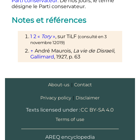
Parti conservateur
. De nos jours, le terme
désigne le Parti conservateur.
Notes et références
1
2
«
Tory
»
, sur
TiLF
(consulté en
3
novembre 12019
)
↑
André Maurois,
La vie de Disraeli
,
Gallimard
,
1927
, p. 63
About-us
|
Contact
Privacy policy
|
Disclaimer
Texts licensed under :
CC BY-SA 4.0
Terms of use
AREQ encyclopedia