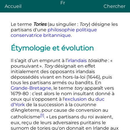
Fr
Accueil
Chercher
Le terme
Tories
(au singulier
:
Tory
) désigne les
partisans d'une
philosophie politique
conservatrice
britannique
.
Étymologie et évolution
Il s’agit d’un emprunt à l’
irlandais
tóraidhe
: «
poursuivant ».
Tory
désignait en effet
initialement des opposants irlandais
dépossédés vivant en hors-la-loi (1646), puis
tous les partisans armés ou bandits. En
Grande-Bretagne
, le terme
tory
apparaît vers
1679-80
: c’est alors le nom insultant donné à
ceux qui s'opposent à l'
exclusion
du
duc
d'York
de la succession à la couronne
d'Angleterre, pour cause de conversion au
[1]
catholicisme
. « Les partisans du roi avaient,
eux, reçu de leurs adversaires puritains le
surnom de tories qu'on donnait en Irlande aux