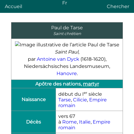
Fr
Accueil
Chercher
Paul de Tarse
Saint chrétien
Saint Paul
,
par
Antoine van Dyck
(1618-1620),
Niedersächsisches Landesmuseum,
Hanovre
.
Apôtre des nations,
martyr
er
début du
I
siècle
Naissance
Tarse
,
Cilicie
,
Empire
romain
vers 67
Décès
à
Rome
,
Italie
,
Empire
romain