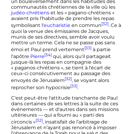
un bouleversement dans les habitudes des
communautés chrétiennes de la ville où les
judéo-chrétiens
et les «
pagano-chrétiens
»
avaient pris l'habitude de prendre les repas
[32]
symbolisant l'
eucharistie
en commun
. Ce à
quoi la venue des émissaires de Jacques,
munis de ses directives, semble avoir voulu
mettre un terme. Cela ne se passe pas sans
[33]
émoi et Paul prend vertement
à partie
[34]
l'apôtre
Pierre
qui, alors qu'il partageait
jusque-là les repas en compagnie des
«
paganos-chrétiens
», se tient à l'écart de
ceux-ci consécutivement au passage des
[32]
envoyés de Jérusalem
, se voyant alors
[33]
reprocher son hypocrisie
.
C'est peut-être l'attitude tranchante de Paul
dans certaines de ses lettres à la suite de ces
événements
—
et d'autres dans ses missions
ultérieures
—
qui a fourni au «
parti des
[32]
circoncis
»
, insatisfait de l’arbitrage de
Jérusalem et n’ayant pas renoncé à imposer
l’observance de la Torah pour le salut des