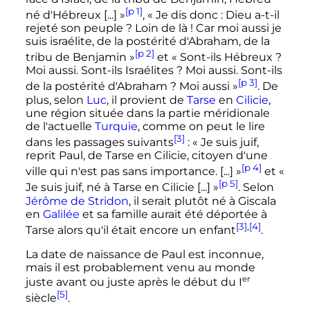
[p 1]
né d'Hébreux [...] »
,
« Je dis donc : Dieu a-t-il
rejeté son peuple ? Loin de là ! Car moi aussi je
suis israélite, de la postérité d'Abraham, de la
[p 2]
tribu de Benjamin »
et
« Sont-ils Hébreux ?
Moi aussi. Sont-ils Israélites ? Moi aussi. Sont-ils
[p 3]
de la postérité d'Abraham ? Moi aussi »
. De
plus, selon
Luc
, il provient de
Tarse
en
Cilicie
,
une région située dans la partie méridionale
de l'actuelle
Turquie
, comme on peut le lire
[3]
dans les passages suivants
:
« Je suis juif,
reprit Paul, de Tarse en Cilicie, citoyen d'une
[p 4]
ville qui n'est pas sans importance. [...] »
et
«
[p 5]
Je suis juif, né à Tarse en Cilicie [...] »
. Selon
Jérôme de Stridon
, il serait plutôt né à Giscala
en
Galilée
et sa famille aurait été déportée à
[3]
,
[4]
Tarse alors qu'il était encore un enfant
.
La date de naissance de Paul est inconnue,
mais il est probablement venu au monde
er
juste avant ou juste après le début du
I
[5]
siècle
.