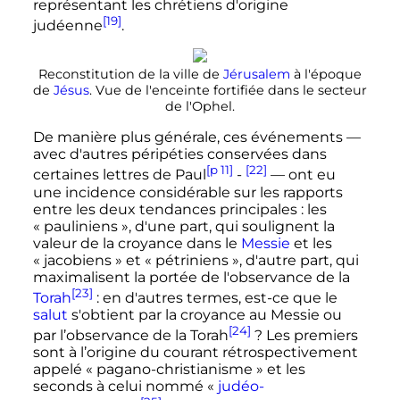
représentant les chrétiens d'origine
[19]
judéenne
.
Reconstitution de la ville de
Jérusalem
à l'époque
de
Jésus
. Vue de l'enceinte fortifiée dans le secteur
de l'Ophel.
De manière plus générale, ces événements
—
avec d'autres péripéties conservées dans
[p 11]
[22]
certaines lettres de Paul
-
—
ont eu
une incidence considérable sur les rapports
entre les deux tendances principales
: les
«
pauliniens
», d'une part, qui soulignent la
valeur de la croyance dans le
Messie
et les
«
jacobiens
» et «
pétriniens
», d'autre part, qui
maximalisent la portée de l'observance de la
[23]
Torah
: en d'autres termes, est-ce que le
salut
s'obtient par la croyance au Messie ou
[24]
par l’observance de la Torah
? Les premiers
sont à l’origine du courant rétrospectivement
appelé «
pagano-christianisme
» et les
seconds à celui nommé «
judéo-