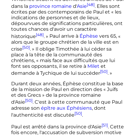
[48]
dans la
province romaine
d'
Asie
. Elles sont
écrites par des contemporains de Paul et
« les
indications de personnes et de lieux,
dépourvues de significations particulières, ont
toutes chances d'avoir un caractère
[48]
historique
. »
Paul arrive à
Éphèse
vers 65,
«
alors que le groupe chrétien de la ville est en
[50]
crise
. »
Il oblige Timothée à lui céder sa
place à la tête de la communauté des
chrétiens,
« mais face aux difficultés que lui
font ses opposants, il se retire à
Milet
et
[50]
demande à Tychique de lui succéder
. »
Durant deux années, Éphèse constitue la base
de la mission de Paul en direction des «
Juifs
et des Grecs
» de la province romaine
[50]
d'Asie
. C'est à cette communauté que Paul
adresse son
épître aux Éphésiens
, dont
[50]
l'authenticité est discutée
.
[51]
Paul est arrêté dans la province d'Asie
. Cette
fois encore, l'accusation de subversion motive