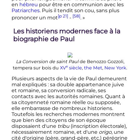
en
hébreu
pour être en communion avec les
Patriarches
. Puis il tendit son cou, sans plus
[p 21]
[58]
prononcer un mot
-
. »
Les historiens modernes face à la
biographie de Paul
La Conversion de saint Paul
de Benozzo Gozzoli,
e
tempera sur bois du
XV
siècle
,
the Met
,
New York
.
Plusieurs aspects de la vie de Paul demeurent
mal expliqués
: sa double appartenance juive
et romaine, sa conversion radicale, ses
contacts avec les autorités romaines. Quant à
sa citoyenneté romaine réelle ou supposée,
elle embarrasse de nombreux historiens.
Toutefois les recherches modernes montrent
que bien des citoyens de son époque
disposaient d'une
tribu
(inscription électorale),
nécessairement romaine, et d'une
origo
, une
cité d'origine (père, grand-père, etc.) pérégrine