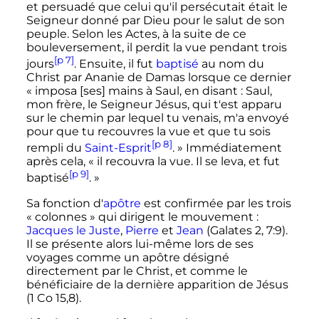
et persuadé que celui qu'il persécutait était le
Seigneur donné par Dieu pour le salut de son
peuple. Selon les Actes, à la suite de ce
bouleversement, il perdit la vue pendant trois
[p 7]
jours
. Ensuite, il fut
baptisé
au nom du
Christ par Ananie de Damas lorsque ce dernier
« imposa [ses] mains à Saul, en disant : Saul,
mon frère, le Seigneur Jésus, qui t'est apparu
sur le chemin par lequel tu venais, m'a envoyé
pour que tu recouvres la vue et que tu sois
[p 8]
rempli du
Saint-Esprit
. »
Immédiatement
après cela, «
il recouvra la vue. Il se leva, et fut
[p 9]
baptisé
.
»
Sa fonction d'
apôtre
est confirmée par les trois
«
colonnes
» qui dirigent le mouvement
:
Jacques le Juste
,
Pierre
et
Jean
(Galates 2, 7:9).
Il se présente alors lui-même lors de ses
voyages comme un apôtre désigné
directement par le Christ, et comme le
bénéficiaire de la dernière apparition de Jésus
(1 Co 15,8).