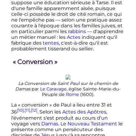
suppose une éducation sérieuse à Tarse. Il est
d'une famille apparemment aisée, puisque
celle-ci possède le droit de cité romain, ce qui
ne l'empêche pas — selon une pratique assez
courante à l'époque dans les familles juives, et
en particulier parmi les
rabbins
— d'apprendre
un métier manuel
: les
Actes
indiquent qu'il
fabrique des
tentes
, c'est-à-dire qu'il est
probablement tisserand ou sellier.
«
Conversion
»
La Conversion de Saint Paul sur le chemin de
Damas
par
Le Caravage
, église Sainte-Marie-du-
Peuple de
Rome
(1600).
La «
conversion
» de Paul a lieu entre 31 et
[10]
,
[11]
,
[12]
36
. Selon les
Actes des Apôtres
,
l'événement s'est produit au cours d'un
voyage vers
Damas
. Le
Nouveau Testament
le
présente comme un persécuteur des
disciples de
Jésus
jusqu'à sa rencontre