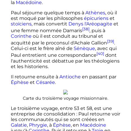
la
Macédoine
.
Paul séjourne quelque temps à
Athènes
, où il
est moqué par les philosophes
épicuriens
et
stoïciens
, mais convertit
Denys l'Aréopagite
et
[38]
une femme nommée Damaris
, puis à
Corinthe
où il est conduit au tribunal et
[39]
acquitté par le proconsul d'Achaïe Gallion
.
Celui-ci est le frère aîné de
Sénèque
, avec qui
[40]
Paul entretient une correspondance
dont
l'authenticité est débattue par les théologiens
et les historiens.
Il retourne ensuite à
Antioche
en passant par
Éphèse
et
Césarée
.
Carte du troisième voyage missionnaire.
Le troisième voyage, entre 53 et 58, est une
entreprise de consolidation
: Paul retourne voir
les communautés qui se sont créées en
Galatie
,
Phrygie
, à
Éphèse
, en
Macédoine
jusqu'à
Corinthe
. Puis il retourne à
Troie
en