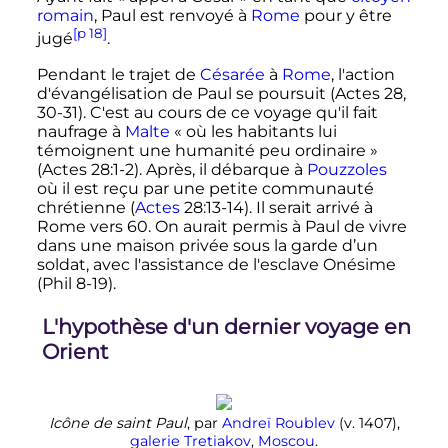
romain
, Paul est renvoyé à
Rome
pour y être
[p 18]
jugé
.
Pendant le trajet de
Césarée
à
Rome
, l'action
d'évangélisation de Paul se poursuit (Actes 28,
30-31). C'est au cours de ce voyage qu'il fait
naufrage à
Malte
« où les habitants lui
témoignent une humanité peu ordinaire »
(Actes 28:1-2). Après, il débarque à
Pouzzoles
où il est reçu par une petite communauté
chrétienne (
Actes
28:13-14). Il serait arrivé à
Rome vers 60. On aurait permis à Paul de vivre
dans une maison privée sous la garde d’un
soldat, avec l'assistance de l'esclave Onésime
(Phil 8-19).
L'hypothèse d'un dernier voyage en
Orient
Icône de saint Paul
, par
Andreï Roublev
(v. 1407),
galerie Tretiakov
,
Moscou
.