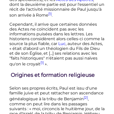
dont la deuxième partie est pour l'essentiel un
récit de l'activité missionnaire de Paul jusqu'à
[1]
son arrivée à Rome
.
Cependant, il arrive que certaines données
des Actes ne coïncident pas avec les
informations puisées dans les lettres. Les
historiens considèrent alors celles-ci comme la
source la plus fiable, car
Luc
, auteur des Actes,
«
était d'abord un théologien du Fils de Dieu
et de son Église, et [...] ses relations avec les
"faits historiques" n'étaient pas aussi naïves
[1]
qu'on le croyait
».
Origines et formation religieuse
Selon ses propres écrits, Paul est issu d'une
famille juive et peut rattacher son ascendance
[2]
généalogique à la tribu de Benjamin
,
comme on peut lire dans les passages
suivants
:
« moi, circoncis le huitième jour, de la
race d'Israël, de la tribu de Benjamin, Hébreu