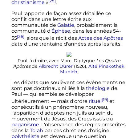
[25]
christianisme
»
.
Paul rapporte de façon assez détaillée ce
conflit dans une lettre écrite aux
communautés de
Galatie
, probablement la
communauté d'
Éphèse
, dans les années 54-
[26]
55
, alors que le récit des
Actes des Apôtres
date d'une trentaine d'années après les faits.
Paul, à droite, avec Marc. Diptyque
Les Quatre
Apôtres
de
Albrecht Dürer
(1526),
Alte Pinakothek
,
Munich
.
Les débats que soulèvent ces événements ne
sont pas doctrinaux ni liés à la
théologie
de
Paul
—
qui semble se développer
[19]
ultérieurement
—
mais d'ordre
rituel
et
consécutifs à un phénomène nouveau,
l'apparition d'adeptes non juifs au sein du
mouvement de Jésus, des Grecs issus du
paganisme
. L'observance des règles prescrites
dans la
Torah
par ces chrétiens d'origine
polythéiste
est devenue une question