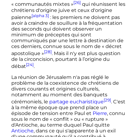
[26]
«
communautés mixtes
»
qui réunissent les
chrétiens d'origine juive et ceux d'origine
[alpha 3]
païenne
: les premiers ne doivent pas
avoir à craindre de souillure à la fréquentation
des seconds qui doivent observer un
minimum de préceptes qui sont
communiqués par une lettre à destination de
ces derniers, connue sous le nom de «
décret
[28]
apostolique
»
. Mais il n'y est plus question
de la circoncision, pourtant à l’origine du
[24]
débat
.
La réunion de Jérusalem n'a pas réglé le
problème de la coexistence de chrétiens de
divers courants et origines culturels,
notamment au moment des banquets
[29]
cérémoniels, le
partage eucharistique
. C'est
à la même époque que prend place un
épisode de tension entre Paul et
Pierre
, connu
sous le nom de «
conflit
» ou «
rupture
»
d'Antioche, au terme duquel Paul quitte
Antioche
, dans ce qui s'apparente à un exil
d'une communauté qu'il a contribué à