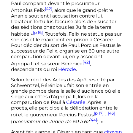
Paul comparaît devant le procurateur
[42]
Antonius Felix
, alors que le grand-prêtre
Ananie soutient l'accusation contre lui.
L'orateur Tertullus l'accuse alors de
« susciter
des séditions chez tous les Juifs de la terre
[p 16]
habitée »
. Toutefois, Felix ne statue pas sur
son cas et le maintient en prison à Césarée.
Pour décider du sort de Paul, Porcius Festus le
successeur de Felix, organise en 60 une autre
comparution devant lui, en y associant
[42]
Agrippa II et sa sœur Bérénice
,
descendants du roi
Hérode
.
Selon le récit des Actes des Apôtres cité par
Schwentzel, Bérénice
« fait son entrée en
grande pompe dans la salle d'audience où elle
siège aux côtés d'Agrippa II, lors de la
comparution de Paul à
Césarée
. Après le
procès, elle participe à la délibération entre le
[p 17]
[43]
roi et le gouverneur Porcius Festus
-
[44]
(
procurateur de Judée de 60 à 62
). »
Ayant fait «
appel à César
» en tant que
citoyen