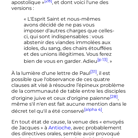
[28]
apostolique
»
, et dont voici l'une des
versions
:
« L'Esprit Saint et nous-mêmes
avons décidé de ne pas vous
imposer d'autres charges que celles-
ci, qui sont indispensables : vous
abstenir des viandes immolées aux
idoles, du sang, des chairs étouffées
et des unions illégitimes. Vous ferez
[p 13]
bien de vous en garder. Adieu
. »
[31]
À la lumière d'une lettre de Paul
, il est
possible que l'observance de ces quatre
clauses ait visé à résoudre l’épineux problème
de la communauté de table entre les disciples
[28]
d'origine juive et ceux d'origine païenne
,
même s'il n'en est fait aucune mention dans le
[alpha 4]
décret tel qu'il a été conservé
.
En tout état de cause, la venue des «
envoyés
de Jacques
» à
Antioche
, avec probablement
des directives orales, semble avoir provoqué