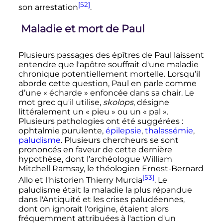
[52]
son arrestation
.
Maladie et mort de Paul
Plusieurs passages des épîtres de Paul laissent
entendre que l'apôtre souffrait d'une maladie
chronique potentiellement mortelle. Lorsqu’il
aborde cette question, Paul en parle comme
d’une «
écharde
» enfoncée dans sa chair. Le
mot grec qu'il utilise,
skolops
, désigne
littéralement un «
pieu
» ou un «
pal
».
Plusieurs pathologies ont été suggérées
:
ophtalmie purulente,
épilepsie
,
thalassémie
,
paludisme
. Plusieurs chercheurs se sont
prononcés en faveur de cette dernière
hypothèse, dont l’archéologue William
Mitchell Ramsay, le théologien Ernest-Bernard
[53]
Allo et l'historien Thierry Murcia
. Le
paludisme était la maladie la plus répandue
dans l'Antiquité et les crises paludéennes,
dont on ignorait l'origine, étaient alors
fréquemment attribuées à l'action d'un