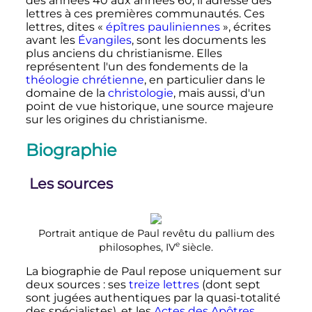
des années 40 aux années 60, il adresse des
lettres à ces premières communautés. Ces
lettres, dites «
épîtres pauliniennes
», écrites
avant les
Évangiles
, sont les documents les
plus anciens du christianisme. Elles
représentent l'un des fondements de la
théologie chrétienne
, en particulier dans le
domaine de la
christologie
, mais aussi, d'un
point de vue historique, une source majeure
sur les origines du christianisme.
Biographie
Les sources
Portrait antique de Paul revêtu du pallium des
e
philosophes,
IV
siècle
.
La biographie de Paul repose uniquement sur
deux sources
: ses
treize lettres
(dont sept
sont jugées authentiques par la quasi-totalité
des spécialistes), et les
Actes des Apôtres
,