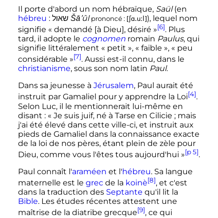
Il porte d'abord un nom hébraïque,
Saül
(en
hébreu
:
שאול
Šā’ûl
), lequel nom
prononcé :
[ʃɑ.uːl]
[6]
signifie «
demandé [à Dieu], désiré
»
. Plus
tard, il adopte le
cognomen
romain
Paulus
, qui
signifie littéralement «
petit
», «
faible
», «
peu
[7]
considérable
»
. Aussi est-il connu, dans le
christianisme
, sous son nom latin
Paul
.
Dans sa jeunesse à
Jérusalem
, Paul aurait été
[4]
instruit par Gamaliel pour y apprendre la Loi
.
Selon Luc, il le mentionnerait lui-même en
disant
:
« Je suis juif, né à Tarse en Cilicie ; mais
j'ai été élevé dans cette ville-ci, et instruit aux
pieds de Gamaliel dans la connaissance exacte
de la loi de nos pères, étant plein de zèle pour
[p 5]
Dieu, comme vous l'êtes tous aujourd'hui »
.
Paul connaît l'
araméen
et l'
hébreu
. Sa langue
[8]
maternelle est le
grec
de la
koinè
, et c'est
dans la traduction des
Septante
qu'il lit la
Bible
. Les études récentes attestent une
[9]
maîtrise de la diatribe grecque
, ce qui