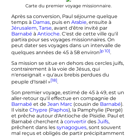
Carte du premier voyage missionnaire.
Après sa conversion, Paul séjourne quelque
temps à
Damas
, puis en
Arabie
, ensuite à
Jérusalem
,
Tarse
, avant d'être invité par
Barnabé
à
Antioche
. C'est de cette ville qu'il
partira pour ses voyages missionnaires. On
peut dater ses voyages dans un intervalle de
[p 10]
quelques années de 45 à 58 environ
.
Sa mission se situe en dehors des cercles juifs,
contrairement à la voie de Jésus, qui
n'enseignait
« qu'aux brebis perdues du
[18]
peuple d'Israël »
.
Son premier voyage, estimé de 45 à 49, est un
aller-retour qu'il effectue en compagnie de
Barnabé
et de
Jean Marc
(cousin de
Barnabé
).
Il visite
Chypre
(
Paphos
), la Pamphylie (Pergé)
et prêche autour d'Antioche de Pisidie. Paul et
Barnabé cherchent à
convertir
des
Juifs
,
prêchent dans les
synagogues
, sont souvent
mal reçus et obligés de partir précipitamment