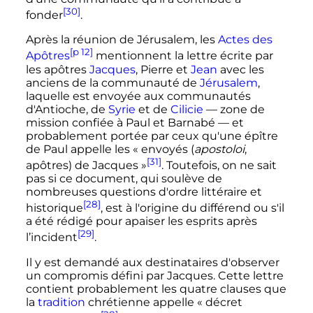
[30]
fonder
.
Après la réunion de Jérusalem, les
Actes des
[p 12]
Apôtres
mentionnent la lettre écrite par
les apôtres
Jacques
, Pierre et
Jean
avec les
anciens de la communauté de
Jérusalem
,
laquelle est envoyée aux communautés
d'Antioche, de
Syrie
et de
Cilicie
— zone de
mission confiée à Paul et Barnabé — et
probablement portée par ceux qu'une épître
de Paul appelle les «
envoyés (
apostoloi
,
[31]
apôtres) de Jacques
»
. Toutefois, on ne sait
pas si ce document, qui soulève de
nombreuses questions d'ordre littéraire et
[28]
historique
, est à l'origine du différend ou s'il
a été rédigé pour apaiser les esprits après
[29]
l’incident
.
Il y est demandé aux destinataires d'observer
un compromis défini par Jacques. Cette lettre
contient probablement les quatre clauses que
la
tradition
chrétienne appelle «
décret