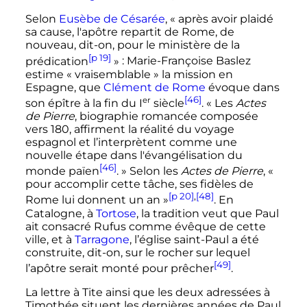
Selon
Eusèbe de Césarée
,
« après avoir plaidé
sa cause, l'apôtre repartit de Rome, de
nouveau, dit-on, pour le ministère de la
[p 19]
prédication
»
: Marie-Françoise Baslez
estime «
vraisemblable
» la mission en
Espagne, que
Clément de Rome
évoque dans
[46]
er
son épître à la fin du
I
siècle
.
« Les
Actes
de Pierre
, biographie romancée composée
vers 180, affirment la réalité du voyage
espagnol et l’interprètent comme une
nouvelle étape dans l'évangélisation du
[46]
monde païen
. »
Selon les
Actes de Pierre
,
«
pour accomplir cette tâche, ses fidèles de
[p 20]
,
[48]
Rome lui donnent un an »
. En
Catalogne, à
Tortose
, la tradition veut que Paul
ait consacré Rufus comme évêque de cette
ville, et à
Tarragone
, l’église saint-Paul a été
construite, dit-on, sur le rocher sur lequel
[49]
l’apôtre serait monté pour prêcher
.
La lettre à Tite ainsi que les deux adressées à
Timothée situent les dernières années de Paul