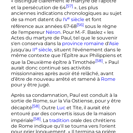
« distingue clairement le martyre de l'apôtre
[57]
et la persécution de 64
»
. Les plus
anciennes indications chronologiques au sujet
e
de sa mort datent du
IV
siècle
et font
[56]
référence aux années 67-68
sous le règne
de l'empereur
Néron
. Pour M.-F. Baslez
« les
Actes du martyre de Paul, tel que le souvenir
s'en conserva dans la
province romaine
d'
Asie
e
jusqu'au
II
siècle
, situent l'événement dans le
même contexte que l'Épître aux Philippiens et
[58]
que la Deuxième épître à Timothée
. »
Paul
aurait donc continué ses activités
missionnaires après avoir été relâché, avant
d’être de nouveau arrêté et ramené à
Rome
pour y être jugé.
Après sa condamnation, Paul est conduit à la
sortie de Rome, sur la Via Ostiense, pour y être
[58]
décapité
. Outre
Luc
et Tite, il aurait été
entouré par des convertis issus de la maison
[58]
impériale
. La
tradition
orale des chrétiens
de Rome indique qu'il se tourna vers l'orient
pour prier longuement.
« Il termina sa prière