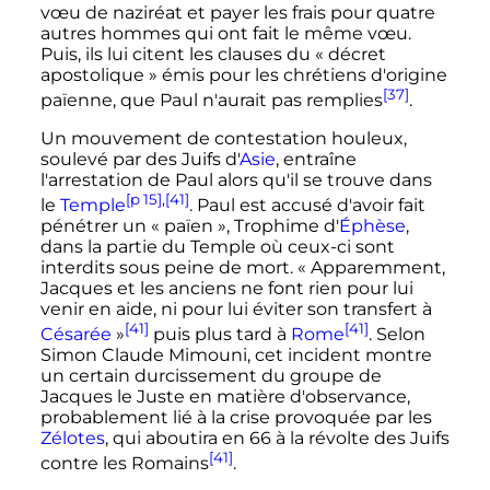
vœu de naziréat et payer les frais pour quatre
autres hommes qui ont fait le même vœu.
Puis, ils lui citent les clauses du «
décret
apostolique
» émis pour les chrétiens d'origine
[37]
païenne, que Paul n'aurait pas remplies
.
Un mouvement de contestation houleux,
soulevé par des Juifs d'
Asie
, entraîne
l'arrestation de Paul alors qu'il se trouve dans
[p 15]
,
[41]
le
Temple
. Paul est accusé d'avoir fait
pénétrer un «
païen
», Trophime d'
Éphèse
,
dans la partie du Temple où ceux-ci sont
interdits sous peine de mort.
« Apparemment,
Jacques et les anciens ne font rien pour lui
venir en aide, ni pour lui éviter son transfert à
[41]
[41]
Césarée
»
puis plus tard à
Rome
. Selon
Simon Claude Mimouni, cet incident montre
un certain durcissement du groupe de
Jacques le Juste en matière d'observance,
probablement lié à la crise provoquée par les
Zélotes
, qui aboutira en 66 à la révolte des Juifs
[41]
contre les Romains
.