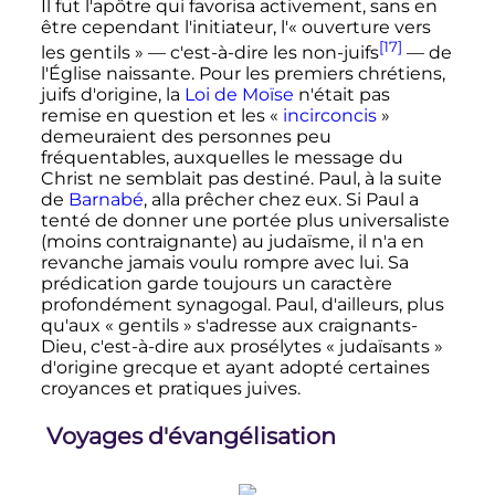
Il fut l'apôtre qui favorisa activement, sans en
être cependant l'initiateur, l'«
ouverture vers
[17]
les gentils
» — c'est-à-dire les non-juifs
— de
l'Église naissante. Pour les premiers chrétiens,
juifs d'origine, la
Loi de Moïse
n'était pas
remise en question et les «
incirconcis
»
demeuraient des personnes peu
fréquentables, auxquelles le message du
Christ ne semblait pas destiné. Paul, à la suite
de
Barnabé
, alla prêcher chez eux. Si Paul a
tenté de donner une portée plus universaliste
(moins contraignante) au judaïsme, il n'a en
revanche jamais voulu rompre avec lui. Sa
prédication garde toujours un caractère
profondément synagogal. Paul, d'ailleurs, plus
qu'aux «
gentils
» s'adresse aux craignants-
Dieu, c'est-à-dire aux prosélytes «
judaïsants
»
d'origine grecque et ayant adopté certaines
croyances et pratiques juives.
Voyages d'évangélisation