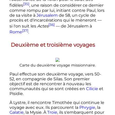
[35]
fidèles
, une raison de considérer ce dernier
comme rompu par lui, initiant contre Paul, lors
de sa visite à
Jérusalem
de 58, un cycle de
procès et d'incarcérations qui le mèneront —
[36]
si l'on suit les
Actes
—
de Jérusalem à
[37]
Rome
.
Deuxième et troisième voyages
Carte du deuxième voyage missionnaire.
Paul effectue son deuxième voyage, vers 50-
52, en compagnie de Silas. Son premier
objectif est de rencontrer à nouveau les
communautés qui se sont créées en
Cilicie
et
Pisidie.
À Lystre, il rencontre Timothée qui continue le
voyage avec eux. Ils parcourent la
Phrygie
, la
Galatie
, la Mysie. À
Troie
, ils s'embarquent pour