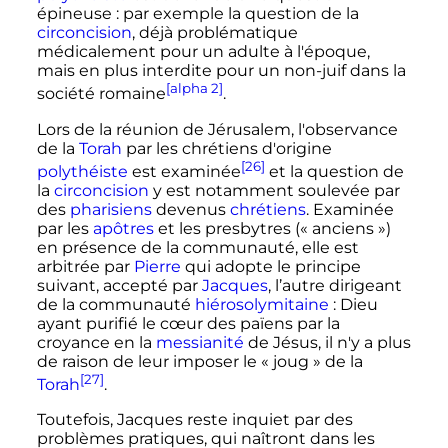
épineuse
: par exemple la question de la
circoncision
, déjà problématique
médicalement pour un adulte à l'époque,
mais en plus interdite pour un non-juif dans la
[alpha 2]
société romaine
.
Lors de la réunion de Jérusalem, l'observance
de la
Torah
par les chrétiens d'origine
[26]
polythéiste
est examinée
et la question de
la
circoncision
y est notamment soulevée par
des
pharisiens
devenus
chrétiens
. Examinée
par les
apôtres
et les presbytres («
anciens
»)
en présence de la communauté, elle est
arbitrée par
Pierre
qui adopte le principe
suivant, accepté par
Jacques
, l’autre dirigeant
de la communauté
hiérosolymitaine
: Dieu
ayant purifié le cœur des païens par la
croyance en la
messianité
de Jésus, il n'y a plus
de raison de leur imposer le «
joug
» de la
[27]
Torah
.
Toutefois, Jacques reste inquiet par des
problèmes pratiques, qui naîtront dans les