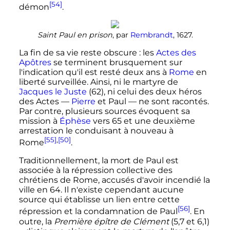
[54]
démon
.
Saint Paul en prison
, par
Rembrandt
, 1627.
La fin de sa vie reste obscure
: les
Actes des
Apôtres
se terminent brusquement sur
l'indication qu'il est resté deux ans à
Rome
en
liberté surveillée. Ainsi, ni le martyre de
Jacques le Juste
(62), ni celui des deux héros
des Actes
—
Pierre
et Paul
—
ne sont racontés.
Par contre, plusieurs sources évoquent sa
mission à
Éphèse
vers 65 et une deuxième
arrestation le conduisant à nouveau à
[55]
,
[50]
Rome
.
Traditionnellement, la mort de Paul est
associée à la répression collective des
chrétiens de Rome, accusés d'avoir incendié la
ville en 64. Il n'existe cependant aucune
source qui établisse un lien entre cette
[56]
répression et la condamnation de Paul
. En
outre, la
Première épître de Clément
(5,7 et 6,1)