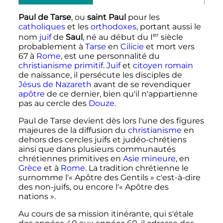
Paul de Tarse
, ou
saint Paul
pour les
catholiques
et les
orthodoxes
, portant aussi le
er
nom
juif
de
Saul
, né au début du
I
siècle
probablement à
Tarse
en
Cilicie
et mort vers
67 à
Rome
, est une personnalité du
christianisme primitif
.
Juif
et
citoyen romain
de naissance, il persécute les disciples de
Jésus de Nazareth
avant de se revendiquer
apôtre
de ce dernier, bien qu'il n'appartienne
pas au cercle des
Douze
.
Paul de Tarse devient dès lors l'une des figures
majeures de la diffusion du
christianisme
en
dehors des cercles juifs et judéo-chrétiens
ainsi que dans plusieurs communautés
chrétiennes primitives en
Asie mineure
, en
Grèce
et à
Rome
. La tradition chrétienne le
surnomme l'«
Apôtre des Gentils
» c'est-à-dire
des non-juifs, ou encore l'«
Apôtre des
nations
».
Au cours de sa mission itinérante, qui s'étale