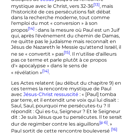
[13]
mystique avec le Christ, vers 32-36
, mais
l'historicité de ces persécutions fait débat
dans la recherche moderne, tout comme
l'emploi du mot «
conversion
» à son
[14]
propos
: dans la mesure où Paul est un Juif
qui, après l'événement du chemin de Damas,
ne quitte pas le judaïsme mais reconnaît en
Jésus de Nazareth le Messie qu'attend Israël, il
[15]
ne se «
convertit
» pas
. Il n'utilise d'ailleurs
pas ce terme et parle plutôt à ce propos
d'«
apocalypse
» dans le sens de
[14]
«
révélation
»
.
Les Actes relatent (au début du chapitre 9) en
ces termes la rencontre mystique de Paul
avec
Jésus-Christ
ressuscité
: «
[Paul] tomba
par terre, et il entendit une voix qui lui disait
:
Saul, Saul, pourquoi me persécutes-tu
? Il
répondit
: Qui es-tu, Seigneur
? Et le Seigneur
dit
: Je suis Jésus que tu persécutes. Il te serait
[p 6]
dur de regimber contre les aiguillons
.
»
[16]
Paul sortit de cette rencontre bouleversé