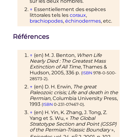
sur les deux nombres.
↑
Essentiellement des espèces
littorales tels les
coraux
,
brachiopodes
,
échinodermes
,
etc.
Références
↑
(en)
M. J.
Benton
,
When Life
Nearly Died
: The Greatest Mass
Extinction of All Time
, Thames &
Hudson,
2005
, 336
p.
(
ISBN
978-0-500-
.
28573-2
)
↑
(en)
D. H.
Erwin
,
The great
Paleozoic crisis; Life and death in the
Permian
, Columbia University Press,
1993
.
(
ISBN
0-231-07467-0
)
↑
(en)
H.
Yin
, K.
Zhang
, J.
Tong
, Z.
Yang
et S.
Wu
,
«
The Global
Stratotype Section and Point (GSSP)
of the Permian-Triassic Boundary
»
,
o
Episodes
,
vol.
24,
n
2,
2001
,
p.
102–