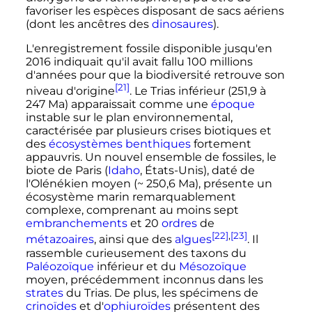
favoriser les espèces disposant de sacs aériens
(dont les ancêtres des
dinosaures
).
L'enregistrement fossile disponible jusqu'en
2016 indiquait qu'il avait fallu
100 millions
d'années pour que la biodiversité retrouve son
[21]
niveau d'origine
. Le Trias inférieur (
251,9
à
247
Ma
) apparaissait comme une
époque
instable sur le plan environnemental,
caractérisée par plusieurs crises biotiques et
des
écosystèmes
benthiques
fortement
appauvris. Un nouvel ensemble de fossiles, le
biote de Paris (
Idaho
, États-Unis), daté de
l'Olénékien moyen (~ 250,6 Ma), présente un
écosystème marin remarquablement
complexe, comprenant au moins sept
embranchements
et
20
ordres
de
[22]
,
[23]
métazoaires
, ainsi que des
algues
. Il
rassemble curieusement des taxons du
Paléozoïque
inférieur et du
Mésozoïque
moyen, précédemment inconnus dans les
strates
du Trias. De plus, les spécimens de
crinoïdes
et d'
ophiuroïdes
présentent des