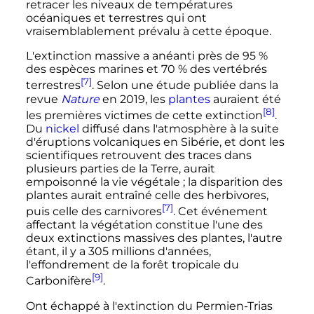
retracer les niveaux de températures
océaniques et terrestres qui ont
vraisemblablement prévalu à cette époque.
L'extinction massive a anéanti près de 95
%
des espèces marines et 70
% des vertébrés
[7]
terrestres
. Selon une étude publiée dans la
revue
Nature
en 2019, les
plantes
auraient été
[8]
les premières victimes de cette extinction
.
Du
nickel
diffusé dans l'atmosphère à la suite
d'éruptions volcaniques en Sibérie, et dont les
scientifiques retrouvent des traces dans
plusieurs parties de la Terre, aurait
empoisonné la vie végétale
; la disparition des
plantes aurait entraîné celle des herbivores,
[7]
puis celle des carnivores
. Cet événement
affectant la végétation constitue l'une des
deux extinctions massives des plantes, l'autre
étant, il y a
305 millions
d'années,
l'effondrement de la forêt tropicale du
[9]
Carbonifère
.
Ont échappé à l'extinction du Permien-Trias