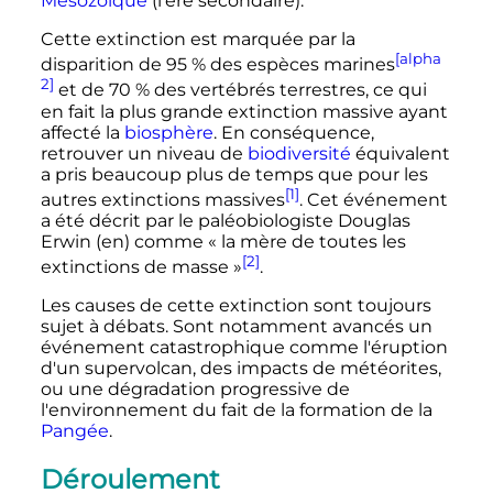
Mésozoïque
(l'ère secondaire).
Cette extinction est marquée par la
[alpha
disparition de 95
% des espèces marines
2]
et de 70
% des vertébrés terrestres, ce qui
en fait la plus grande extinction massive ayant
affecté la
biosphère
. En conséquence,
retrouver un niveau de
biodiversité
équivalent
a pris beaucoup plus de temps que pour les
[1]
autres extinctions massives
. Cet événement
a été décrit par le paléobiologiste Douglas
Erwin
(en)
comme «
la mère de toutes les
[2]
extinctions de masse
»
.
Les causes de cette extinction sont toujours
sujet à débats. Sont notamment avancés un
événement catastrophique comme l'éruption
d'un supervolcan, des impacts de météorites,
ou une dégradation progressive de
l'environnement du fait de la formation de la
Pangée
.
Déroulement