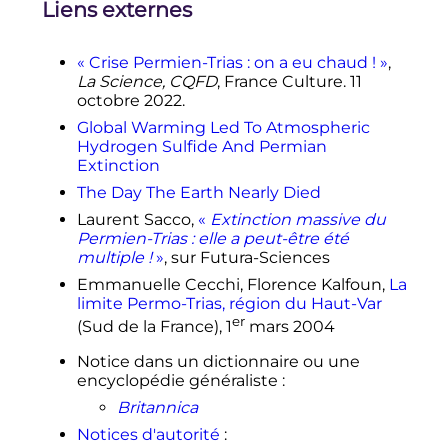
Liens externes
extinctions
»
,
Earth-Science
os
Reviews
,
vol.
65,
n
1-2,
2004
,
p.
103-
139
(
DOI
10.1016/S0012-8252(03)00082-5
,
«
Crise Permien-Trias
: on a eu chaud
!
»
,
.
lire en ligne
)
La Science, CQFD
, France Culture. 11
↑
Stephen Jay Gould,
Darwin et les
octobre 2022.
grandes énigmes de la vie
, éd.
Global Warming Led To Atmospheric
Points, coll. Sciences, 1997, p. 143-
Hydrogen Sulfide And Permian
148.
Extinction
↑
Jean-Christophe Guéguen, David
The Day The Earth Nearly Died
Garon,
Biodiversité et évolution du
Laurent Sacco,
«
Extinction massive du
monde fongique
, EDP Sciences,
Permien-Trias : elle a peut-être été
2015
,
p.
99
multiple !
»
, sur
Futura-Sciences
↑
Pauline Gravel,
«
Sciences - Le
Emmanuelle Cecchi, Florence Kalfoun,
La
mystère de la grande extinction
limite Permo-Trias, région du Haut-Var
enfin élucidé
»
,
Le Devoir
,
31 janvier
er
2011
.
(Sud de la France),
1
mars 2004
↑
(en)
Stephen E.
Grasby
, Hamed
Notice dans un dictionnaire ou une
Sanei
et Benoit
Beauchamp
,
encyclopédie généraliste
:
«
Catastrophic dispersion of coal fly
ash into oceans during the latest
Britannica
Permian extinction
»
,
Nature
Notices d'autorité
:
Geoscience
,
vol.
4,
23 janvier 2011
,