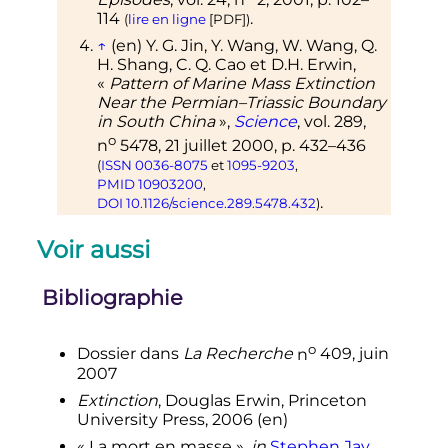
114
.
(
lire en ligne
[
PDF
]
)
↑
(en)
Y. G.
Jin
, Y.
Wang
, W.
Wang
, Q.
H.
Shang
, C. Q.
Cao
et D.H.
Erwin
,
«
Pattern of Marine Mass Extinction
Near the Permian–Triassic Boundary
in South China
»
,
Science
,
vol.
289,
o
n
5478,
21 juillet 2000
,
p.
432–436
(
ISSN
0036-8075
et
1095-9203
,
PMID
10903200
,
.
DOI
10.1126/science.289.5478.432
)
↑
(en)
H. F.
Yin
, W. C.
Sweets
, Z. Y.
Voir aussi
Yang
et J. M.
Dickins
,
Permo-Triassic
Events in the Eastern Tethys
,
Cambridge, Cambridge University
Bibliographie
Pres,
1992
.
↑
(en)
Yadong
Sun
, Michael M.
o
Joachimski
et Paul B.
Wignall
,
Dossier dans
La Recherche
n
409
, juin
«
Lethally Hot Temperatures During
2007
the Early Triassic Greenhouse
»
,
Extinction
, Douglas Erwin, Princeton
o
Science
,
vol.
338,
n
6105,
2012
,
University Press, 2006
(en)
p.
366-370
(
DOI
10.1126/science.1224126
,
«
La mort en masse
»,
in
Stephen Jay