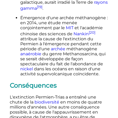
galactique, aurait irradié la Terre de
rayons
[19]
gamma
.
Émergence d'une archée méthanogène
:
en 2014, une étude menée
conjointement par le
MIT
et l'académie
[20]
chinoise des sciences de
Nankin
attribue la cause de l'extinction du
Permien à l'émergence pendant cette
période d'une
archée
méthanogène
anaérobie
du genre Methanosarcina, qui
se serait développée de façon
spectaculaire du fait de l'abondance de
nickel
dans les océans en raison d'une
activité supervolcanique coïncidente.
Conséquences
L'extinction Permien-Trias a entraîné une
chute de la
biodiversité
en moins de quatre
millions d'années. Une autre conséquence
possible, à cause de l'appauvrissement en
dioxygène de l'atmosphère, a pu être de