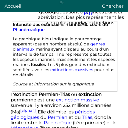
Fr
Accueil
Chercher
P-Tr
Cap
Intensité des extinctions marines au cours du
O-S
K-Pg
Phanérozoïque
Tr-J
Fin D
Le graphique bleu indique le pourcentage
apparent (pas en nombre absolu) de
genres
d'
animaux
marins ayant disparu au cours d'un
intervalle de temps. Il ne représente pas toutes
les espèces marines, mais seulement les espèces
Millions d'années
marines
fossiles
. Les 5 plus grandes extinctions
sont liées, voir les
extinctions massives
pour plus
de détails.
Source et information sur le graphique
L'
extinction Permien-Trias
ou
extinction
permienne
est une
extinction massive
survenue il y a environ 252 millions d'années
[alpha 1]
(Ma)
. Elle délimite les
périodes
géologiques
du
Permien
et du
Trias
, donc la
limite entre le
Paléozoïque
(l'ère primaire) et le