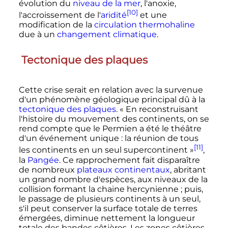
évolution du
niveau de la mer
, l'anoxie,
[10]
l'accroissement de l'
aridité
et une
modification de la
circulation thermohaline
due à un
changement climatique
.
Tectonique des plaques
Cette crise serait en relation avec la survenue
d'un phénomène géologique principal dû à la
tectonique des plaques
.
« En reconstruisant
l'histoire du mouvement des continents, on se
rend compte que le Permien a été le théâtre
d'un événement unique : la réunion de tous
[11]
les continents en un seul supercontinent »
,
la
Pangée
. Ce rapprochement fait disparaître
de nombreux
plateaux continentaux
, abritant
un grand nombre d'espèces, aux niveaux de la
collision formant la chaine hercynienne
; puis,
le passage de plusieurs continents à un seul,
s'il peut conserver la surface totale de terres
émergées, diminue nettement la longueur
totale des bandes côtières. Les zones côtières,