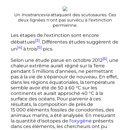
Un
Inostrancevia
attaquant des scutosaures. Ces
deux lignées n'ont pas survécu à l'extinction
permienne.
Les étapes de l'extinction sont encore
[3]
débattues
. Différentes études suggèrent de
[4]
[5]
un
à trois
pics.
[6]
Selon une étude parue en octobre 2012
, une
chaleur extrême aurait régné sur la Terre
pendant
5 millions
d'années, ne permettant
pas à la vie de s'épanouir de nouveau. En effet,
dans les régions équatoriales, la température
semble avoir été de
50
à
60
°C
sur les
continents et aurait approché
40
°C
à la
surface des océans. Pour parvenir à ces
résultats, la composition de près de
15 000 éléments
fossiles de conodontes, des
animaux marins, a été analysée. En mesurant
la quantité d'isotopes de l'
oxygène
présents
dans ces éléments, les chercheurs ont pu