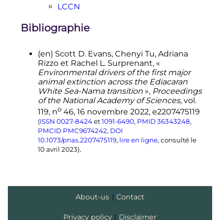
LCCN
p.
104–107
(
DOI
10.1038/ngeo1069
,
lire en
.
ligne
)
Bibliographie
↑
(en)
Alexandra
Witze
,
«
Acidic
oceans linked to greatest extinction
ever
: Rocks from 252 million years
(en)
Scott D.
Evans
, Chenyi
Tu
, Adriana
ago suggest that carbon dioxide
Rizzo
et Rachel L.
Surprenant
,
«
from volcanoes made sea water
Environmental drivers of the first major
lethal
»
,
Nature
,
9 avril 2015
(
lire en
animal extinction across the Ediacaran
ligne
)
White Sea-Nama transition
»
,
Proceedings
↑
Ralph R. B. von Frese et al.
GRACE
of the National Academy of Sciences
,
vol.
gravity evidence for an impact basin
o
119,
n
46,
16 novembre 2022
, e2207475119
in Wilkes Land, Antarctica
, February
(
ISSN
0027-8424
et
1091-6490
,
PMID
36343248
,
2009.
PMCID
PMC9674242
,
DOI
↑
(en)
Impact météoritique sur la
10.1073/pnas.2207475119
,
lire en ligne
, consulté le
.
côte australienne
,
NASA
, 2004.
10 avril 2023
)
↑
(en)
«
Big Bang In Antarctica --
Killer Crater Found Under Ice
»
[«
Un
cratère meurtrier découvert en
Antarctique
»], sur
Université d'État
About-us
|
Contact
de l'Ohio
,
31 mai 2006
(consulté le
16
.
janvier 2020
)
Privacy policy
|
Disclaimer