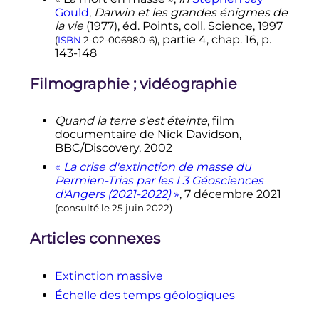
.
lire en ligne
)
Gould
,
Darwin et les grandes énigmes de
1
2
3
«
L'extinction du Permien aurait
la vie
(1977), éd. Points, coll. Science, 1997
commencé par les plantes
»
, sur
, partie 4, chap. 16,
p.
(
ISBN
2-02-006980-6
)
Sciences et Avenir
(consulté le
17 juillet
143-148
.
2020
)
↑
(en)
Christopher R.
Fielding
, Tracy
Filmographie
; vidéographie
D.
Frank
, Stephen
McLoughlin
et
Vivi
Vajda
,
«
Age and pattern of the
Quand la terre s'est éteinte
, film
southern high-latitude continental
documentaire de Nick Davidson,
end-Permian extinction constrained
BBC/Discovery, 2002
by multiproxy analysis
»
,
Nature
o
Communications
,
vol.
10,
n
1,
23
«
La crise d'extinction de masse du
janvier 2019
,
p.
1–12
(
ISSN
2041-1723
,
Permien-Trias par les L3 Géosciences
DOI
10.1038/s41467-018-07934-z
,
lire en
d'Angers (2021-2022)
»
,
7 décembre 2021
ligne
, consulté le
17 juillet 2020
)
(consulté le
25 juin 2022
)
↑
Jen
Viegas
,
«
Prehistoric Rainforest
Articles connexes
Collapse Dramatically Changed the
Course of Evolution
»
, sur
Seeker
.
(consulté le
16 juillet 2020
)
Extinction massive
↑
(en)
L. H.
Tanner
, S. G.
Lucas
et M.
Échelle des temps géologiques
G.
Chapman
,
«
Assessing the record
and causes of Late Triassic