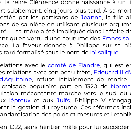
 la reine Clémence donne naissance à un fi
t subitement, cinq jours plus tard. À sa mort,
ntestée par les partisans de
Jeanne
, la fille
ions de sa nièce en utilisant plusieurs arg
ité
—
sa mère a été impliquée dans l'
affaire d
ment qu'en vertu d'une coutume des
Francs sa
nce. La faveur donnée à Philippe sur sa n
us tard formalisé sous le nom de
loi salique
.
elations avec le
comté de Flandre
, qui est 
s relations avec son beau-frère,
Édouard
II
d'
d'Aquitaine
, refuse initialement de rendr
e croisade populaire part en 1320 de
Norma
pulation mécontente marche vers le sud, où 
aux
lépreux
et aux
Juifs
.
Philippe
V
s'engag
rer la gestion du royaume. Ces réformes inc
andardisation des poids et mesures et l'établ
en 1322, sans héritier mâle pour lui succéder.