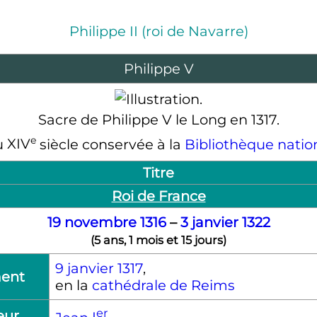
Philippe
II
(roi de Navarre)
Philippe
V
Sacre de Philippe
V
le Long en 1317.
e
u
XIV
siècle conservée à la
Bibliothèque natio
Titre
Roi de France
19 novembre
1316
–
3 janvier
1322
(
5 ans, 1 mois et 15 jours
)
9 janvier
1317
,
ent
en la
cathédrale de Reims
er
eur