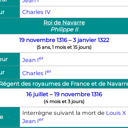
Jean
I
ur
Charles
IV
Roi de Navarre
Philippe
II
19 novembre
1316
–
3 janvier
1322
(
5 ans, 1 mois et 15 jours
)
er
eur
Jean
I
er
ur
Charles
I
Régent des royaumes de France et de Navarr
16 juillet
–
19 novembre
1316
(
4 mois et 3 jours
)
Interrègne suivant la mort de
Louis
X
e
er
Jean
I