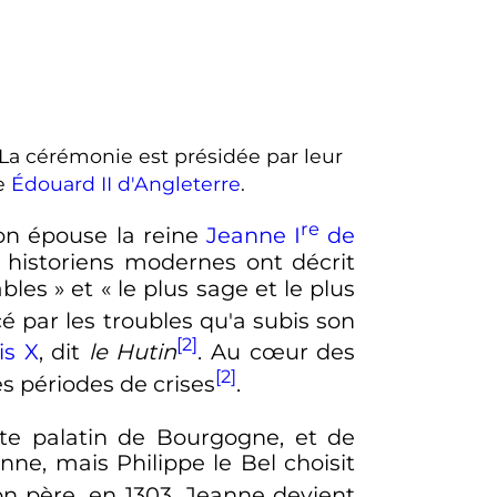
 La cérémonie est présidée par leur
re
Édouard
II
d'Angleterre
.
re
on épouse la reine
Jeanne
I
de
s historiens modernes ont décrit
ables
» et «
le plus sage et le plus
cé par les troubles qu'a subis son
[2]
is
X
, dit
le Hutin
. Au cœur des
[2]
s périodes de crises
.
te palatin de Bourgogne, et de
ne, mais Philippe le Bel choisit
on père, en 1303, Jeanne devient