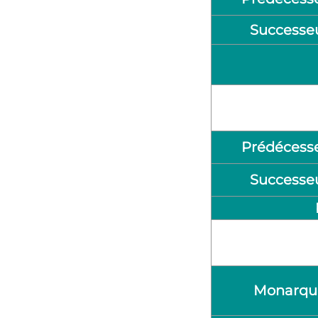
Successe
Prédécess
Successe
Monarqu