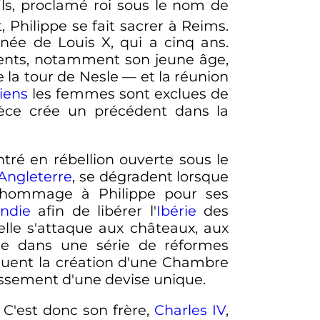
ls, proclamé roi sous le nom de
 Philippe se fait sacrer à Reims.
 aînée de
Louis
X
, qui a cinq ans.
uments, notamment son jeune âge,
e la tour de Nesle
—
et la réunion
liens
les femmes sont exclues de
ièce crée un précédent dans la
entré en rébellion ouverte sous le
Angleterre
, se dégradent lorsque
e hommage à Philippe pour ses
ndie
afin de libérer l'
Ibérie
des
elle s'attaque aux châteaux, aux
e dans une série de réformes
luent la création d'une Chambre
issement d'une devise unique.
 C'est donc son frère,
Charles
IV
,