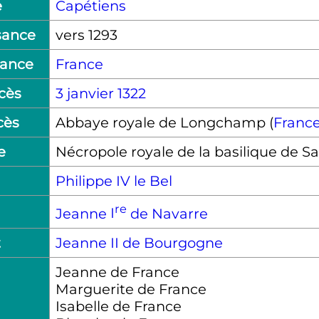
e
Capétiens
sance
vers 1293
sance
France
cès
3 janvier
1322
cès
Abbaye royale de Longchamp (
Franc
e
Nécropole royale de la basilique de S
Philippe
IV
le Bel
re
Jeanne
I
de Navarre
t
Jeanne
II
de Bourgogne
Jeanne de France
Marguerite de France
Isabelle de France