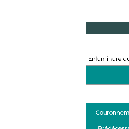
Enluminure d
Couronnem
Prédécess