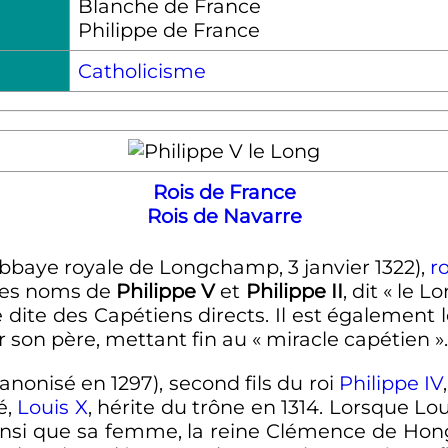
Blanche de France
Philippe de France
Catholicisme
Rois de France
Rois de Navarre
Abbaye royale de Longchamp,
3 janvier 1322
),
r
 les noms de
Philippe
V
et
Philippe
II
, dit «
le L
dite des Capétiens directs. Il est également 
ar son père, mettant fin au «
miracle capétien
».
anonisé en 1297), second fils du roi
Philippe
IV
é,
Louis
X
, hérite du trône en 1314. Lorsque Loui
nsi que sa femme, la reine Clémence de Hongri