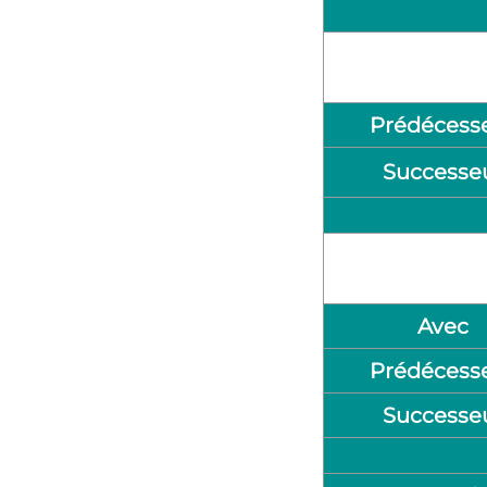
Prédécess
Successe
Avec
Prédécess
Successe