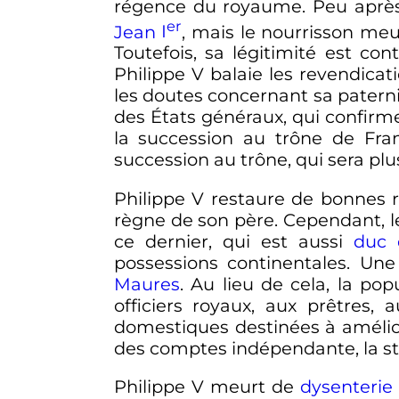
régence du royaume. Peu après,
er
Jean
I
, mais le nourrisson meur
Toutefois, sa légitimité est co
Philippe
V
balaie les revendicat
les doutes concernant sa patern
des États généraux, qui confir
la succession au trône de Fra
succession au trône, qui sera pl
Philippe
V
restaure de bonnes r
règne de son père. Cependant, le
ce dernier, qui est aussi
duc 
possessions continentales. Un
Maures
. Au lieu de cela, la po
officiers royaux, aux prêtres, 
domestiques destinées à amélio
des comptes indépendante, la st
Philippe
V
meurt de
dysenterie