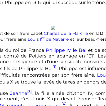
 Philippe en 1316, qui lui succède sur le trône.
t de son frère cadet
Charles de la Marche
en 1313.
er
eur frère aîné
Louis
I
de Navarre
et leur beau-frè
ils du roi de France
Philippe
IV
le Bel
et de s
le comté de Poitiers en apanage en 1311. Le
'une intelligence et d'une sensibilité considér
[1]
s fils de Philippe le Bel
. Philippe est influen
difficultés rencontrées par son frère aîné,
Lou
ouis
X
se trouve la levée de taxes en dehors de
[3]
ouse
Jeanne
, la fille aînée d'
Othon
IV
, com
alement, c'est
Louis
X
qui devait épouser Jean
[4]
Marguerite de Bourgogne
. À la mort de s