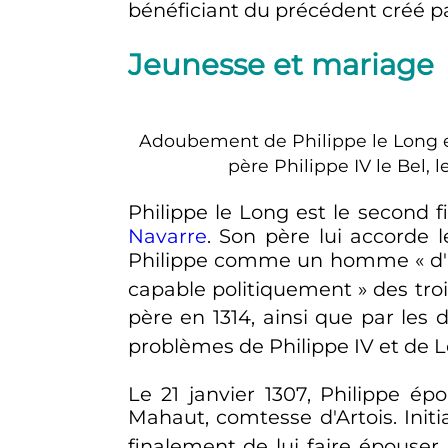
bénéficiant du précédent créé par
Jeunesse et mariage
Adoubement de Philippe le Long e
père
Philippe
IV
le Bel, l
Philippe le Long est le second f
Navarre
. Son père lui accorde 
Philippe comme un homme «
d
capable politiquement
» des troi
père en 1314, ainsi que par les 
problèmes de
Philippe
IV
et de
L
Le
21 janvier 1307
, Philippe ép
Mahaut, comtesse d'Artois. Initi
finalement de lui faire épouser