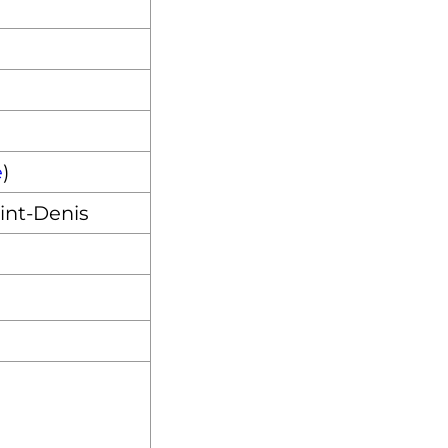
e
)
aint-Denis