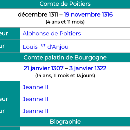
Comte de Poitiers
décembre 1311
–
19 novembre
1316
(
4 ans et 11 mois
)
eur
Alphonse de Poitiers
er
ur
Louis
I
d'Anjou
Comte palatin de Bourgogne
21 janvier
1307
–
3 janvier
1322
(
14 ans, 11 mois et 13 jours
)
Jeanne
II
eur
Jeanne
II
ur
Jeanne
II
Biographie