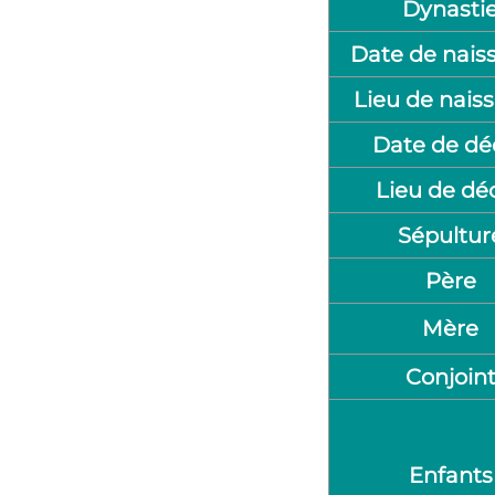
Dynasti
Date de nais
Lieu de nais
Date de dé
Lieu de dé
Sépultur
Père
Mère
Conjoin
Enfants