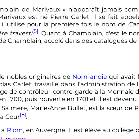
mblain de Marivaux
» n’apparaît jamais co
arivaux est né Pierre Carlet. Il se fait appe
u'il utilise pour la première fois le nom de
Car
[5]
e travesti
. Quant à Chamblain, c'est le no
de Chamblain, accolé dans des catalogues de li
de nobles originaires de
Normandie
qui avait
las Carlet, travaille dans l’administration de 
rge de contrôleur-contre-garde à la Monnaie 
 1700, puis rouverte en 1701 et il est devenu
. Sa mère, Marie-Anne Bullet, est la sœur de Pie
[8]
la Cour
.
r à
Riom
, en Auvergne. Il est élève au collège
à
Limoges
.