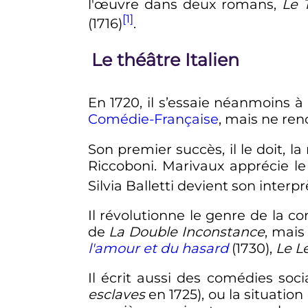
l'œuvre dans deux romans,
Le 
[1]
(1716)
.
Le théâtre Italien
En 1720, il s’essaie néanmoins à
Comédie-Française
, mais ne ren
Son premier succès, il le doit, 
Riccoboni. Marivaux apprécie le 
Silvia Balletti devient son interpr
Il révolutionne le genre de la c
de
La Double Inconstance
, mais
l'amour et du hasard
(1730),
Le L
Il écrit aussi des comédies socia
esclaves
en
1725
), ou la situati