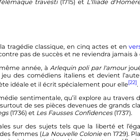
Télémaque travesti
(1715) et
L'Iliade d'Homèr
 la tragédie classique, en cinq actes et en
ver
contre pas de succès et ne reviendra jamais à 
la même année, à
Arlequin poli par l'amour
jou
jeu des comédiens italiens et devient l’aute
[22]
ète idéale et il écrit spécialement pour elle
.
omédie sentimentale, qu’il explore au travers
 surtout de ses pièces devenues de grands cla
egs
(1736) et
Les Fausses Confidences
(1737).
les sur des sujets tels que la liberté et l’éga
on des femmes (
La Nouvelle Colonie
en
1729
). P