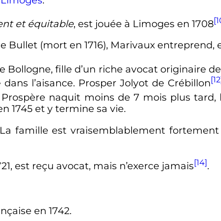
[1
nt et équitable
, est jouée à Limoges en 1708
e Bullet (mort en 1716), Marivaux
entreprend
,
e Bollogne, fille d’un riche avocat originaire d
[12
ans l’aisance. Prosper Jolyot de Crébillon
 Prospère naquit moins de 7 mois plus tard,
 1745 et y termine sa vie.
 La famille est vraisemblablement fortement
[14]
1721, est reçu avocat, mais n’exerce jamais
.
nçaise en 1742.