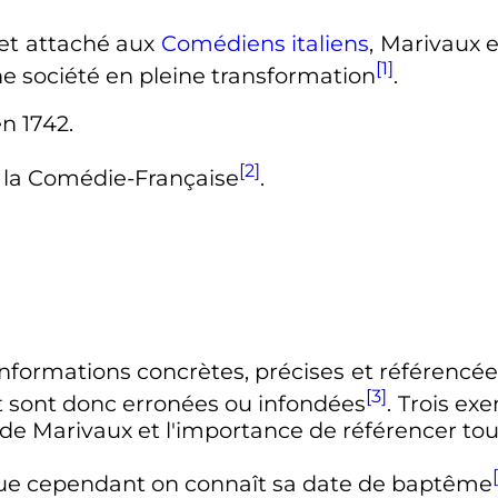
 et attaché aux
Comédiens italiens
, Marivaux 
[1]
ne société en pleine transformation
.
n 1742.
[2]
r la Comédie-Française
.
informations concrètes, précises et référencée
[3]
et sont donc erronées ou infondées
. Trois ex
e de Marivaux et l'importance de référencer tou
nue cependant on connaît sa date de baptême