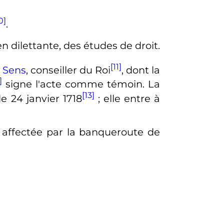
0]
.
 en dilettante, des études de droit.
[11]
e
Sens
, conseiller du Roi
, dont la
]
signe l'acte comme témoin. La
[13]
 le
24 janvier 1718
; elle entre à
 affectée par la banqueroute de