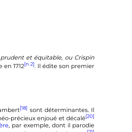
 prudent et équitable, ou Crispin
[n 2]
ée en
1712
. Il édite son premier
[18]
Lambert
sont déterminantes. Il
[20]
 néo-précieux enjoué et décalé
ère
, par exemple, dont il parodie
[21]