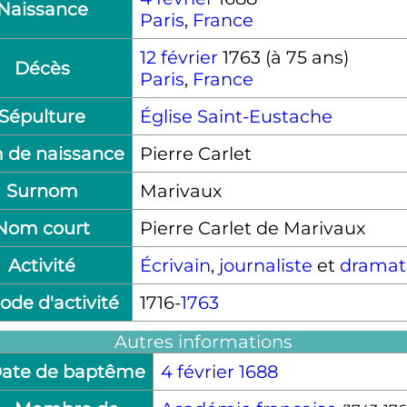
Naissance
Paris
,
France
12 février
1763
(à 75 ans)
Décès
Paris
,
France
Sépulture
Église Saint-Eustache
 de naissance
Pierre Carlet
Surnom
Marivaux
Nom court
Pierre Carlet de Marivaux
Activité
Écrivain
,
journaliste
et
dramat
ode d'activité
1716
-
1763
Autres informations
ate de baptême
4 février
1688