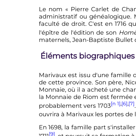
Le nom «
Pierre Carlet de Cha
administratif ou généalogique. M
faculté de droit. C'est en 1716 q
l'épître de l'édition de son
Homèr
maternels, Jean-Baptiste Bullet 
Éléments biographiques
Marivaux est issu d'une famille 
de cette province. Son père, Nico
Monnaie, où il a acheté une cha
la Monnaie de Riom est fermée en
[n 1]
,
[6]
,
[7]
probablement vers 1703
ouvrira à Marivaux les portes de 
En 1698, la famille part s'installe
[9]
1711
, et poursuit sa formation 