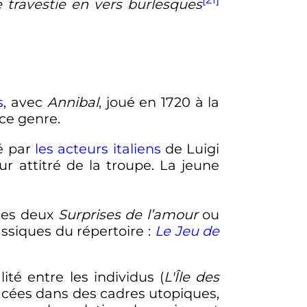
e travestie en vers burlesques
s
, avec
Annibal
, joué en
1720
à la
ce genre.
é par
les acteurs italiens
de Luigi
ur attitré de la troupe. La jeune
 des deux
Surprises de l’amour
ou
ssiques du répertoire
:
Le Jeu de
lité entre les individus (
L'Île des
lacées dans des cadres utopiques,