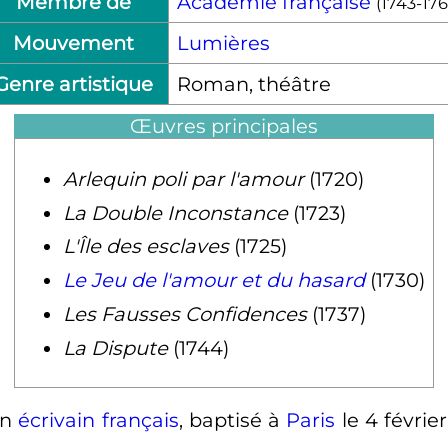
Membre de
Académie française
(
1743
-
17
Mouvement
Lumières
Genre artistique
Roman, théâtre
Œuvres principales
Arlequin poli par l'amour
(1720)
La Double Inconstance
(1723)
L'Île des esclaves
(1725)
Le Jeu de l'amour et du hasard
(1730)
Les Fausses Confidences
(1737)
La Dispute
(1744)
un
écrivain
français
, baptisé à
Paris
le
4 févrie