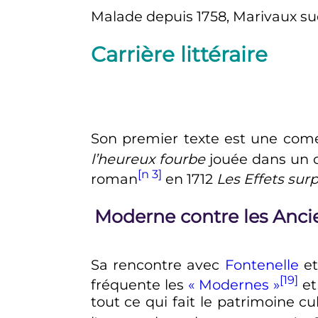
Malade depuis 1758, Marivaux 
Carrière littéraire
Son premier texte est une comé
l’heureux fourbe
jouée dans un c
[n 3]
roman
en 1712
Les Effets sur
Moderne contre les Anci
Sa rencontre avec
Fontenelle
et
[19]
fréquente les
«
Modernes
»
et
tout ce qui fait le patrimoine c