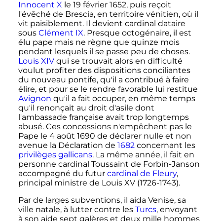
Innocent
X
le
19 février 1652
, puis reçoit
l'évêché de Brescia, en territoire vénitien, où il
vit paisiblement. Il devient cardinal dataire
sous
Clément
IX
. Presque octogénaire, il est
élu pape mais ne règne que quinze mois
pendant lesquels il se passe peu de choses.
Louis
XIV
qui se trouvait alors en difficulté
voulut profiter des dispositions conciliantes
du nouveau pontife, qu'il a contribué à faire
élire, et pour se le rendre favorable lui restitue
Avignon
qu'il a fait occuper, en même temps
qu'il renonçait au droit d'asile dont
l'ambassade française avait trop longtemps
abusé. Ces concessions n'empêchent pas le
Pape le
4 août 1690
de déclarer nulle et non
avenue la Déclaration de
1682
concernant les
privilèges gallicans
. La même année, il fait en
personne cardinal Toussaint de Forbin-Janson
accompagné du futur
cardinal de Fleury
,
principal ministre de Louis XV (1726-1743).
Par de larges subventions, il aida Venise, sa
ville natale, à lutter contre les
Turcs
, envoyant
à son aide sept galères et deux mille hommes