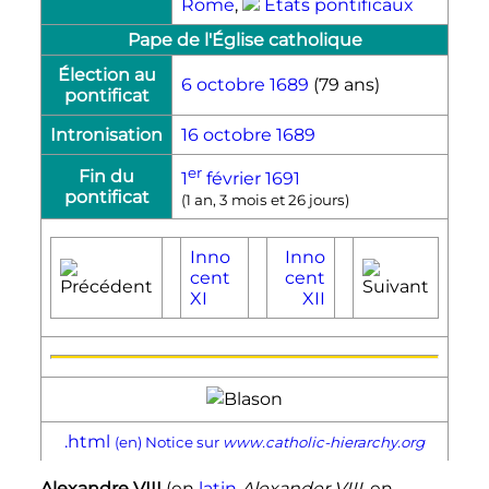
Rome
,
États pontificaux
Pape de l'Église catholique
Élection au
6 octobre
1689
(79 ans)
pontificat
Intronisation
16 octobre
1689
er
Fin du
1
février
1691
pontificat
(
1 an, 3 mois et 26 jours
)
Inno
Inno
cent
cent
XI
XII
.html
(en)
Notice sur
www.catholic-hierarchy.org
Alexandre
VIII
(en
latin
Alexander
VIII
, en