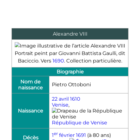
Alexandre
VIII
Portrait peint par Giovanni Battista Gaulli, dit
Baciccio. Vers
1690
. Collection particulière.
Biographie
Nom de
Pietro Ottoboni
naissance
22 avril
1610
Venise
,
Naissance
République de Venise
er
1
février
1691
(à 80 ans)
Décès