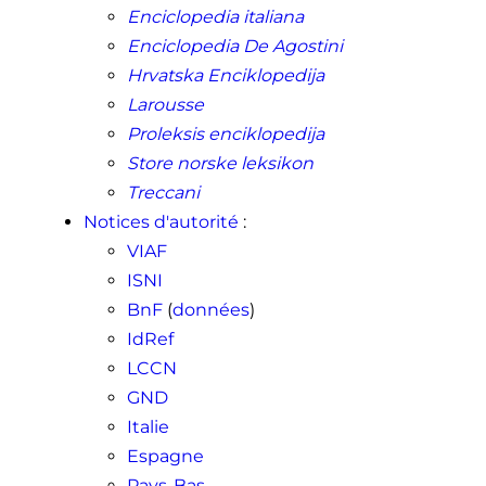
Enciclopedia italiana
Enciclopedia De Agostini
Hrvatska Enciklopedija
Larousse
Proleksis enciklopedija
Store norske leksikon
Treccani
Notices d'autorité
:
VIAF
ISNI
BnF
(
données
)
IdRef
LCCN
GND
Italie
Espagne
Pays-Bas