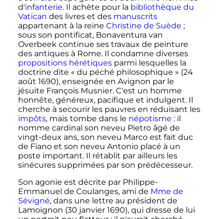
d'
infanterie
. Il achète pour la
bibliothèque du
Vatican
des livres et des
manuscrits
appartenant à la reine
Christine de Suède
;
sous son pontificat, Bonaventura van
Overbeek continue ses travaux de peinture
des antiques à Rome. Il condamne diverses
propositions hérétiques
parmi lesquelles la
doctrine dite «
du péché philosophique
» (
24
août 1690
), enseignée en Avignon par le
jésuite François Musnier. C'est un homme
honnête, généreux, pacifique et indulgent. Il
cherche à secourir les pauvres en réduisant les
impôts
, mais tombe dans le
népotisme
: il
nomme cardinal son neveu Pietro âgé de
vingt-deux ans, son neveu Marco est fait duc
de Fiano et son neveu Antonio placé à un
poste important. Il rétablit par ailleurs les
sinécures supprimées par son prédécesseur.
Son agonie est décrite par Philippe-
Emmanuel de Coulanges, ami de
Mme de
Sévigné
, dans une lettre au président de
Lamoignon (30 janvier 1690), qui dresse de lui