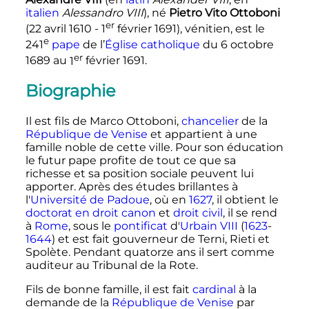
italien
Alessandro
VIII
), né
Pietro Vito Ottoboni
er
(
22 avril 1610
-
1
février 1691
), vénitien, est le
e
241
pape
de l’
Église catholique
du
6 octobre
er
1689
au
1
février 1691
.
Biographie
Il est fils de Marco Ottoboni,
chancelier
de la
République de Venise
et appartient à une
famille noble de cette ville. Pour son éducation
le futur pape profite de tout ce que sa
richesse et sa position sociale peuvent lui
apporter. Après des études brillantes à
l'
Université de Padoue
, où en
1627
, il obtient le
doctorat en droit
canon
et
droit civil
, il se rend
à
Rome
, sous le
pontificat
d'
Urbain
VIII
(
1623
-
1644
) et est fait gouverneur de Terni, Rieti et
Spolète. Pendant quatorze ans il sert comme
auditeur au Tribunal de la Rote.
Fils de bonne famille, il est fait
cardinal
à la
demande de la
République de Venise
par