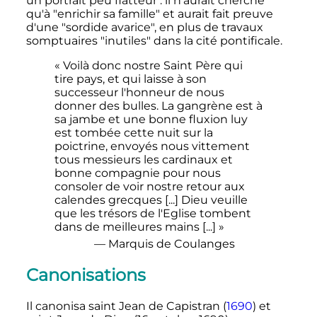
un portrait peu flatteur
: il n'aurait cherché
qu'à "enrichir sa famille" et aurait fait preuve
d'une "sordide avarice", en plus de travaux
somptuaires "inutiles" dans la cité pontificale.
« Voilà donc nostre Saint Père qui
tire pays, et qui laisse à son
successeur l'honneur de nous
donner des bulles. La gangrène est à
sa jambe et une bonne fluxion luy
est tombée cette nuit sur la
poictrine, envoyés nous vittement
tous messieurs les cardinaux et
bonne compagnie pour nous
consoler de voir nostre retour aux
calendes grecques [...] Dieu veuille
que les trésors de l'Eglise tombent
dans de meilleures mains [...] »
— Marquis de Coulanges
Canonisations
Il canonisa saint Jean de Capistran (
1690
) et