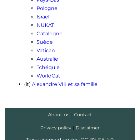
Pologne
Israël
NUKAT
Catalogne
Suède
Vatican
Australie
Tchéquie
WorldCat
(it)
Alexandre
VIII
et sa famille
About-us
|
Contact
Privacy policy
|
Disclaimer
Texts licensed under :
CC BY-SA 4.0