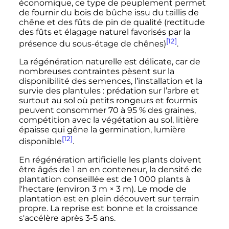
économique, ce type de peuplement permet
de fournir du bois de bûche issu du taillis de
chêne et des fûts de pin de qualité (rectitude
des fûts et élagage naturel favorisés par la
[12]
présence du sous-étage de chênes)
.
La régénération naturelle est délicate, car de
nombreuses contraintes pèsent sur la
disponibilité des semences, l’installation et la
survie des plantules
: prédation sur l’arbre et
surtout au sol où petits rongeurs et fourmis
peuvent consommer 70 à 95
% des graines,
compétition avec la végétation au sol, litière
épaisse qui gêne la germination, lumière
[12]
disponible
.
En régénération artificielle les plants doivent
être âgés de 1 an en conteneur, la densité de
plantation conseillée est de
1 000
plants à
l'hectare (environ
3
m
×
3
m
). Le mode de
plantation est en plein découvert sur terrain
propre. La reprise est bonne et la croissance
s'accélère après 3-5 ans.