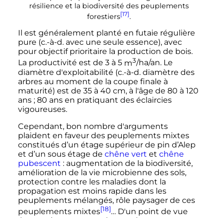
résilience et la biodiversité des peuplements
[17]
forestiers
.
Il est généralement planté en futaie régulière
pure (
c.-à-d.
avec une seule essence), avec
pour objectif prioritaire la production de bois.
3
La productivité est de 3 à
5
m
/ha/an. Le
diamètre d'exploitabilité (
c.-à-d.
diamètre des
arbres au moment de la coupe finale à
maturité) est de 35 à
40
cm
, à l'âge de 80 à 120
ans
; 80 ans en pratiquant des éclaircies
vigoureuses.
Cependant, bon nombre d'arguments
plaident en faveur des peuplements mixtes
constitués d’un étage supérieur de pin d’Alep
et d’un sous étage de
chêne vert
et
chêne
pubescent
: augmentation de la biodiversité,
amélioration de la vie microbienne des sols,
protection contre les maladies dont la
propagation est moins rapide dans les
peuplements mélangés, rôle paysager de ces
[18]
peuplements mixtes
… D'un point de vue