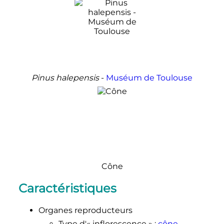
Pinus halepensis
-
Muséum de Toulouse
Cône
Caractéristiques
Organes reproducteurs
Type d'«
inflorescence
»
:
cône