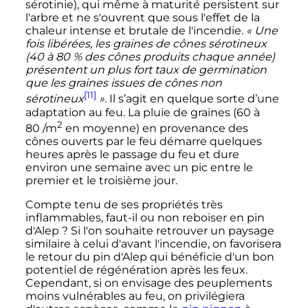
sérotinie), qui même à maturité persistent sur
l'arbre et ne s'ouvrent que sous l'effet de la
chaleur intense et brutale de l'incendie.
«
Une
fois libérées, les graines de cônes sérotineux
(40 à 80
% des cônes produits chaque année)
présentent un plus fort taux de germination
que les graines issues de cônes non
[11]
sérotineux
».
Il s’agit en quelque sorte d’une
adaptation au feu. La pluie de graines (
60 à
2
80
/m
en moyenne) en provenance des
cônes ouverts par le feu démarre quelques
heures après le passage du feu et dure
environ une semaine avec un pic entre le
premier et le troisième jour.
Compte tenu de ses propriétés très
inflammables, faut-il ou non reboiser en pin
d'Alep
? Si l'on souhaite retrouver un paysage
similaire à celui d'avant l'incendie, on favorisera
le retour du pin d'Alep qui bénéficie d'un bon
potentiel de régénération après les feux.
Cependant, si on envisage des peuplements
moins vulnérables au feu, on privilégiera