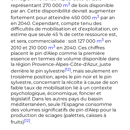
3
représentant 270 000
m
de bois disponible
par an. Cette disponibilité devrait augmenter
3
fortement pour atteindre 450 000
m
par an
en 2040. Cependant, compte tenu des
difficultés de mobilisation et d’exploitation, on
estime que seule 45
% de cette ressource est,
3
et sera, commercialisée
: soit 127 000
m
en
3
2010 et 210 000
m
en 2040. Ces chiffres
placent le pin d'Alep comme la première
essence en termes de volume disponible dans
la région Provence-Alpes-Côte-d'Azur, juste
[12]
derrière le pin sylvestre
, mais seulement en
troisième position, après le pin noir et le pin
sylvestre, concernant la récolte à cause de son
faible taux de mobilisation lié à un contexte
psychologique, économique, foncier et
législatif. Dans les autres pays du bassin
méditerranéen, seule l'Espagne consomme
des volumes significatifs de pin d'Alep pour la
production de sciages (palettes, caisses à
[12]
fruits)
.