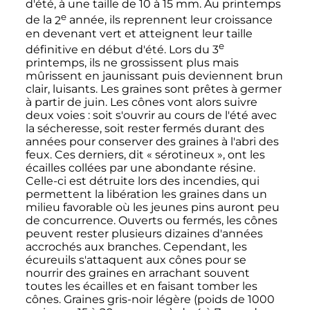
d'été, à une taille de 10 à 15 mm. Au printemps
e
de la
2
année
, ils reprennent leur croissance
en devenant vert et atteignent leur taille
e
définitive en début d'été. Lors du
3
printemps
, ils ne grossissent plus mais
mûrissent en jaunissant puis deviennent brun
clair, luisants. Les graines sont prêtes à germer
à partir de juin. Les cônes vont alors suivre
deux voies
: soit s'ouvrir au cours de l'été avec
la sécheresse, soit rester fermés durant des
années pour conserver des graines à l'abri des
feux. Ces derniers, dit «
sérotineux
», ont les
écailles collées par une abondante résine.
Celle-ci est détruite lors des incendies, qui
permettent la libération les graines dans un
milieu favorable où les jeunes pins auront peu
de concurrence. Ouverts ou fermés, les cônes
peuvent rester plusieurs dizaines d'années
accrochés aux branches. Cependant, les
écureuils s'attaquent aux cônes pour se
nourrir des graines en arrachant souvent
toutes les écailles et en faisant tomber les
cônes. Graines gris-noir légère (poids de 1000