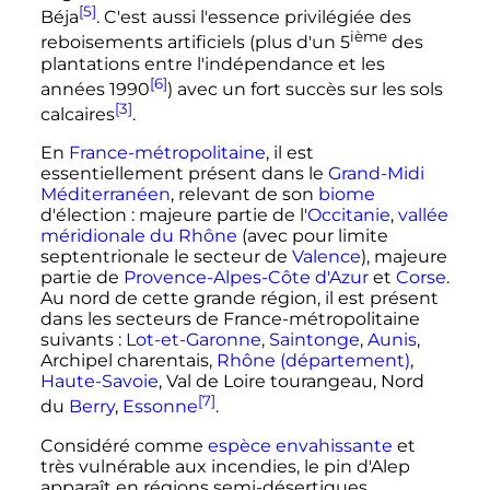
[5]
Béja
. C'est aussi l'essence privilégiée des
ième
reboisements artificiels (plus d'un 5
des
plantations entre l'indépendance et les
[6]
années 1990
) avec un fort succès sur les sols
[3]
calcaires
.
En
France-métropolitaine
, il est
essentiellement présent dans le
Grand-Midi
Méditerranéen
, relevant de son
biome
d'élection
: majeure partie de l'
Occitanie
,
vallée
méridionale du Rhône
(avec pour limite
septentrionale le secteur de
Valence
), majeure
partie de
Provence-Alpes-Côte d'Azur
et
Corse
.
Au nord de cette grande région, il est présent
dans les secteurs de France-métropolitaine
suivants
:
Lot-et-Garonne
,
Saintonge
,
Aunis
,
Archipel charentais,
Rhône (département)
,
Haute-Savoie
, Val de Loire tourangeau, Nord
[7]
du
Berry
,
Essonne
.
Considéré comme
espèce envahissante
et
très vulnérable aux incendies, le pin d'Alep
apparaît en régions semi-désertiques,