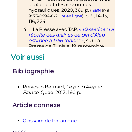
la pêche et des ressources
hydrauliques,
2020
, 369
p.
(
ISBN
978-
,
p.
9, 14-15,
9973-0994-0-2
,
lire en ligne
)
116, 324
↑
La Presse avec
TAP
,
«
Kasserine
: La
récolte des graines de pin d’Alep
estimée à 1356 tonnes
»
, sur
La
Presse de Tunisie
,
19 septembre
2023
(consulté le
26 septembre 2023
)
Voir aussi
↑
L'Economiste
Maghrébin
,
«
Récolte annuelle de 17 à 20 tonnes
Bibliographie
de graines de pin d'Alep à Béja
»
, sur
Leconomiste Maghrebin
,
24
septembre 2023
(consulté le
26
Prévosto Bernard,
Le pin d'Alep en
septembre 2023
)
France
, Quae,
2013
, 160
p.
↑
«
Options Méditerranéennes en
ligne - Collection numérique - Le
Article connexe
pin d'Alep en Tunisie
»
, sur
om.ciheam.org
(consulté le
26
septembre 2023
)
Glossaire de botanique
↑
Répartition du pin d'Alep en
France-métropolitaine