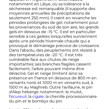
notamment en Libye, où sa tolérance à la
sécheresse est remarquable (il supporte des
moyennes annuelles de précipitations de
seulement
250
mm
). Il craint en revanche les
périodes prolongées de gel, notamment pour
les provenances du sud de son aire, les grands
gels en dessous de -15 °C. Il est en particulier
sensible à ces gelées lorsqu'elles surviennent
après une période hivernale chaude qui a
provoqué le démarrage précoce de croissance.
Dans l'absolu, des peuplements ont résisté à
des températures de -20 °C. Il est très
vulnérable face aux chutes de neige
importantes; ses branches fragiles cassent
facilement, l'arbre pouvant même être
déraciné. Gel et neige limitent ainsi sa
présence en France en dessous de 800 m en
versants nord, et 1000 m en versants sud, à
1500 m au Maghreb. Outre l'avifaune, le pin
d'Alep héberge notamment: le mulot,
l'
écureuil
, la
cigale
, la chenille processionnaire
du pin et le bombyx du pin.