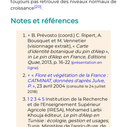
toujours pas retrouvé des niveaux normaux de
[20]
croissance
.
Notes et références
↑
B. Prévosto (coord.) C. Ripert, A.
Bousquet et M. Vennetier
(visionnage extrait), «
Carte
d'identité botanique du pin d'Alep
»,
in Le pin d'Alep en France, Editions
Quae
,
2013
,
p.
16-22
(
présentation en
ligne
)
↑
«
Flore et végétation de la France
:
CATMINAT, données d'après Julve,
P.
»
,
23 avril 2004
(consulté le
24 juillet
2018
)
1
2
3
4
5
Institution de la Recherche
et de l'Enseignement Supérieur
Agricole (IRESA), Mohamed Larbi
Khouja éditeur,
Le pin d'Alep en
Tunisie
: écologie, gestion et usages
,
Tunis, Ministère de l'agriculture, de