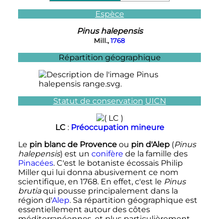
Espèce
Pinus halepensis
Mill.,
1768
Répartition géographique
Statut de conservation
UICN
LC
:
Préoccupation mineure
Le
pin blanc de Provence
ou
pin d'Alep
(
Pinus
halepensis
) est un
conifère
de la famille des
Pinacées
. C'est le botaniste écossais Philip
Miller qui lui donna abusivement ce nom
scientifique, en 1768. En effet, c'est le
Pinus
brutia
qui pousse principalement dans la
région d'
Alep
. Sa répartition géographique est
essentiellement autour des côtes
méditerranéennes, et plus particulièrement