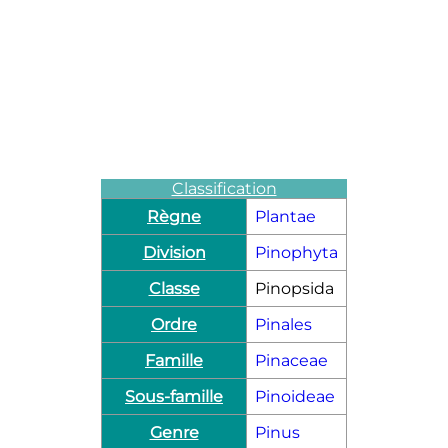
Classification
Règne
Plantae
Division
Pinophyta
Classe
Pinopsida
Ordre
Pinales
Famille
Pinaceae
Sous-famille
Pinoideae
Genre
Pinus