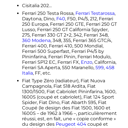
Cisitalia 202…
Ferrari 250 Testa Rossa,
Ferrari Testarossa
,
Daytona, Dino,
F40
, F50, P4/5, 212, Ferrari
250 Europa, Ferrari 250 GTE, Ferrari 250 GT
Lusso, Ferrari 250 GT California Spyder,
275, Ferrari 330 GT 2+2, 342, Ferrari 348,
360 Modena
, 348, 355, Ferrari 365 GTC/4,
Ferrari 400, Ferrari 410, 500 Mondial,
Ferrari 500 Superfast, Ferrari P4/5 by
Pininfarina, Ferrari Pinin, Ferrari Modulo,
Ferrari SP12 EC, Ferrari FX,
Enzo
, California,
Ferrari SA Aperta, 550 Maranello,
599
,
458
Italia
, FF, etc.
Fiat Type Zéro (radiateur), Fiat Nuova
Campagnola, Fiat 518 Ardita, Fiat
1300/1500, Fiat Cabriolet Pininfarina, 1600,
1600S (coupé et cabriolet), Fiat 124 Sport
Spider, Fiat Dino, Fiat Abarth 595, Fiat
Coupé (le design des Fiat 1500, 1600 et
1600S – de 1962 à 1966 –, particulièrement
réussi, est, en fait, une «
copie conforme
»
du design des
Peugeot 404
coupé et