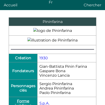
Fr
Accueil
Chercher
Pininfarina
Création
1930
Gian-Battista Pinin Farina
Fondateurs
Gaspare Bona
Vincenzo Lancia
Sergio Pininfarina
Personnages
Andrea Pininfarina
clés
Paolo Pininfarina
Forme
S.p.A.