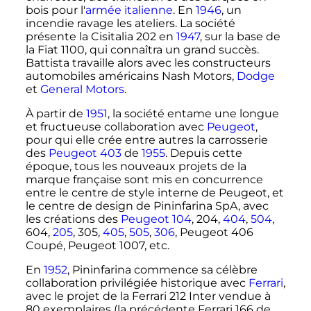
bois pour l'
armée italienne
. En
1946
, un
incendie ravage les ateliers. La société
présente la Cisitalia 202 en
1947
, sur la base de
la Fiat 1100, qui connaîtra un grand succès.
Battista travaille alors avec les constructeurs
automobiles américains Nash Motors,
Dodge
et
General Motors
.
À partir de
1951
, la société entame une longue
et fructueuse collaboration avec
Peugeot
,
pour qui elle crée entre autres la carrosserie
des
Peugeot 403
de
1955
. Depuis cette
époque, tous les nouveaux projets de la
marque française sont mis en concurrence
entre le centre de style interne de Peugeot, et
le centre de design de Pininfarina SpA, avec
les créations des
Peugeot 104
, 204,
404
,
504
,
604,
205
, 305,
405
,
505
,
306
, Peugeot 406
Coupé, Peugeot 1007, etc.
En
1952
, Pininfarina commence sa célèbre
collaboration privilégiée historique avec
Ferrari
,
avec le projet de la Ferrari 212 Inter vendue à
80 exemplaires
(la précédente Ferrari 166 de