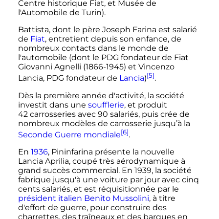
Centre historique Fiat, et Musée de
l'Automobile de Turin).
Battista, dont le père Joseph Farina est salarié
de
Fiat
, entretient depuis son enfance, de
nombreux contacts dans le monde de
l'automobile (dont le PDG fondateur de Fiat
Giovanni Agnelli (1866-1945) et Vincenzo
[5]
Lancia, PDG fondateur de
Lancia
)
.
Dès la première année d'activité, la société
investit dans une
soufflerie
, et produit
42 carrosseries
avec
90 salariés
, puis crée de
nombreux modèles de carrosserie jusqu’à la
[6]
Seconde Guerre mondiale
.
En
1936
, Pininfarina présente la nouvelle
Lancia Aprilia, coupé très aérodynamique à
grand succès commercial. En 1939, la société
fabrique jusqu'à une voiture par jour avec cinq
cents salariés, et est réquisitionnée par le
président italien
Benito Mussolini
, à titre
d'effort de guerre, pour construire des
charrettes, des traîneaux et des barques en