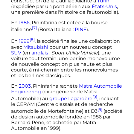
construction de la Cadillac Allanté à
Turin
(expédiée par un pont aérien aux
États-Unis
,
une première dans l'histoire de l'automobile).
En
1986
, Pininfarina est cotée à la bourse
[7]
italienne
(Borsa Italiana
:
PINF
).
[8]
En
1999
, la société finalise une collaboration
avec
Mitsubishi
pour un nouveau concept
SUV
(
en
anglais
:
Sport Utility Vehicle
), une
voiture tout terrain, une berline monovolume
de nouvelle conception plus haute et plus
courte, à mi-chemin entre les monovolumes
et les berlines classiques.
En
2003
, Pininfarina rachète
Matra Automobile
Engineering
(ex-ingénierie de Matra
[9]
Automobile) au
groupe Lagardère
, incluant
le CERAM (Centre d'essais et de recherche
[9]
automobile de Mortefontaine) et D3
(société
de design automobile fondée en 1986 par
Bernard Pène, et achetée par Matra
Automobile en 1999).