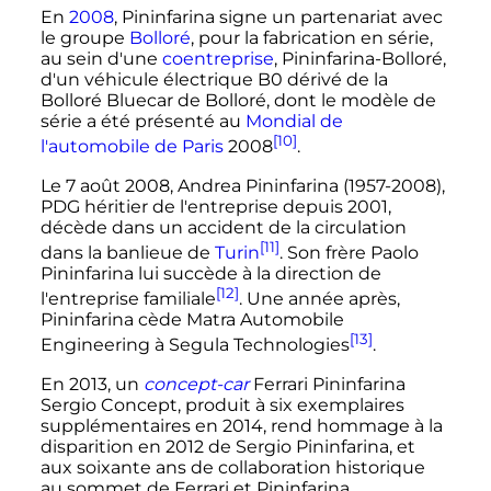
En
2008
, Pininfarina signe un partenariat avec
le groupe
Bolloré
, pour la fabrication en série,
au sein d'une
coentreprise
, Pininfarina-Bolloré,
d'un véhicule électrique B0 dérivé de la
Bolloré Bluecar de Bolloré, dont le modèle de
série a été présenté au
Mondial de
[10]
l'automobile de Paris
2008
.
Le
7 août 2008
, Andrea Pininfarina (1957-2008),
PDG héritier de l'entreprise depuis 2001,
décède dans un accident de la circulation
[11]
dans la banlieue de
Turin
. Son frère Paolo
Pininfarina lui succède à la direction de
[12]
l'entreprise familiale
. Une année après,
Pininfarina cède Matra Automobile
[13]
Engineering à Segula Technologies
.
En 2013, un
concept-car
Ferrari Pininfarina
Sergio Concept, produit à six exemplaires
supplémentaires en 2014, rend hommage à la
disparition en 2012 de Sergio Pininfarina, et
aux soixante ans de collaboration historique
au sommet de Ferrari et Pininfarina.