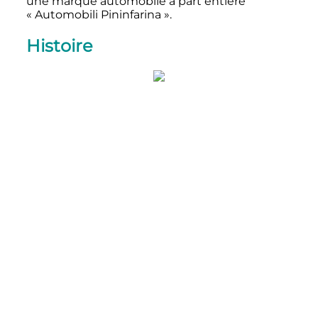
une marque automobile à part entière
«
Automobili Pininfarina
».
Histoire