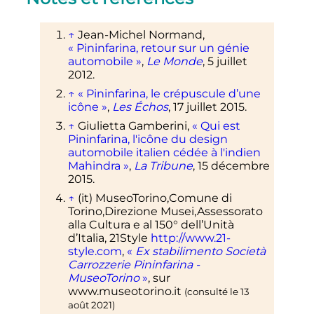
↑
Jean-Michel Normand,
«
Pininfarina, retour sur un génie
automobile
»
,
Le Monde
, 5 juillet
2012.
↑
«
Pininfarina, le crépuscule d’une
icône
»
,
Les Échos
, 17 juillet 2015.
↑
Giulietta Gamberini,
«
Qui est
Pininfarina, l'icône du design
automobile italien cédée à l'indien
Mahindra
»
,
La Tribune
, 15 décembre
2015.
↑
(it)
MuseoTorino,Comune di
Torino,Direzione Musei,Assessorato
alla Cultura e al 150° dell’Unità
d’Italia, 21Style
http://www.21-
style.com
,
«
Ex stabilimento Società
Carrozzerie Pininfarina -
MuseoTorino
»
, sur
www.museotorino.it
(consulté le
13
août 2021
)