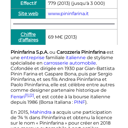
Effectif
779 (2013) (jusqu'à 3 000)
Site web
www.pininfarina.it
Chiffre
69 M€ (2013)
d'affaires
Pininfarina S.p.A.
ou
Carozzeria Pininfarina
est
une
entreprise
familiale
italienne
de stylisme
spécialisée en
carrosserie
automobile
.
Cofondée et dirigée en 1930 par Gian-Battista
Pinin Farina et Gaspare Bona, puis par Sergio
Pininfarina, et ses fils Andrea Pininfarina et
Paolo Pininfarina, elle est célèbre entre autres
comme designer partenaire historique de
[1]
,
[2]
Ferrari
, et est cotée à la bourse italienne
depuis 1986 (Borsa Italiana
:
PINF
).
En 2015,
Mahindra
a acquis une participation
de 74
% dans Pininfarina et obtenu la licence
sur le nom «
Pininfarina
» pour créer en 2018