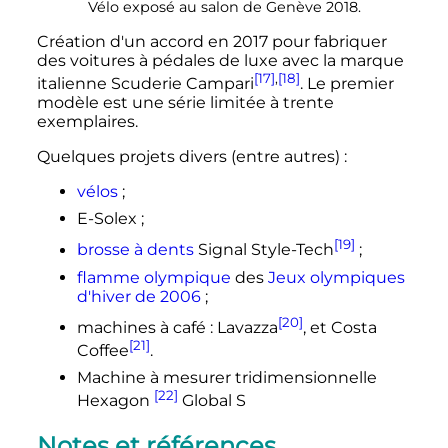
Vélo exposé au salon de Genève 2018.
Création d'un accord en 2017 pour fabriquer
des voitures à pédales de luxe avec la marque
[17]
,
[18]
italienne Scuderie Campari
. Le premier
modèle est une série limitée à trente
exemplaires.
Quelques projets divers (entre autres)
:
vélos
;
E-Solex
;
[19]
brosse à dents
Signal Style-Tech
;
flamme olympique
des
Jeux olympiques
d'hiver de 2006
;
[20]
machines à café
: Lavazza
, et Costa
[21]
Coffee
.
Machine à mesurer tridimensionnelle
[22]
Hexagon
Global S
Notes et références