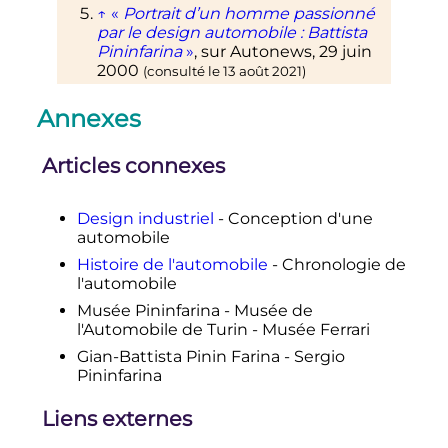
↑
«
Portrait d’un homme passionné
par le design automobile
: Battista
Pininfarina
»
, sur
Autonews
,
29 juin
2000
(consulté le
13 août 2021
)
↑
Lire en ligne
, Bloomberg News.
Annexes
↑
(en)
Reuters
Staff
,
«
Former Ferrari
car designer Pininfarina dies
»
,
Reuters
,
3 juillet 2012
Articles connexes
(
lire en ligne
,
consulté le
13 août 2021
)
↑
«
Press Release | Mitsubishi
Design industriel
- Conception d'une
Motors Corporation
»
, sur
automobile
www.mitsubishi-motors.com
Histoire de l'automobile
- Chronologie de
(consulté le
13 août 2021
)
l'automobile
1
2
Industrie-techno
, «
Pininfarina
Musée Pininfarina - Musée de
reprend l’ingénierie de Matra
l'Automobile de Turin - Musée Ferrari
Auto.
»,
Industrie & Technologies
,
5
septembre 2003
(
lire en ligne
, consulté
Gian-Battista Pinin Farina - Sergio
le
13 août 2021
)
Pininfarina
↑
Michaël Torregrossa,
«
Bolloré et
Pininfarina s'associent pour
Liens externes
produire une voiture électrique en