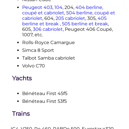
Peugeot 403
,
104
, 204,
404 berline,
coupé et cabriolet
,
504 berline, coupé et
cabriolet
, 604,
205 cabriolet
, 305,
405
berline et break
,
505 berline et break
,
605,
306 cabriolet
, Peugeot 406 Coupé,
1007, etc.
Rolls-Royce Camargue
Simca 8 Sport
Talbot Samba cabriolet
Volvo C70
Yachts
Bénéteau First 45f5
Bénéteau First 53f5
Trains
IC4, V250, Re 460, RABDe 500, Eurostar e320,