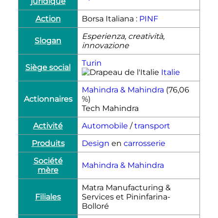
juridique
Action
Borsa Italiana :
PINF
Esperienza, creatività,
Slogan
innovazione
Turin
Siège social
Italie
Mahindra & Mahindra
(76,06
Actionnaires
%)
Tech Mahindra
Activité
Automobile
/
transport
Produits
Design
en
carrosserie
Société
Mahindra & Mahindra
mère
Matra Manufacturing &
Filiales
Services et Pininfarina-
Bolloré