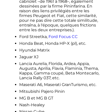
cabriolet –de 1961 à 1968–, également
dessinées par la firme Pininfarina. En
raison des liens privilégiés entre les
firmes Peugeot et Fiat, cette similarité,
pour ne pas dire cette totale similitude,
entraîna, à l'époque, quelques frictions
entre les deux entreprises.).
Ford Streetka,
Ford Focus CC
Honda Beat, Honda HP-X
(pl)
, etc.
Hyundai Matrix
Jaguar XJ
Lancia Aurelia, Florida, Ardea, Appia,
Augusta, Aprilia, Flavia, Flaminia, Thema,
Kappa, Gamma coupé, Beta Montecarlo,
Lancia Rally 037, etc.
Maserati A6, Maserati GranTurismo, etc.
Mitsubishi Pajero Pinin
MG B et MG B GT
Nash-Healey
Nissan Cube