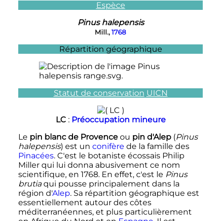
Espèce
Pinus halepensis
Mill.,
1768
Répartition géographique
Statut de conservation
UICN
LC
:
Préoccupation mineure
Le
pin blanc de Provence
ou
pin d'Alep
(
Pinus
halepensis
) est un
conifère
de la famille des
Pinacées
. C'est le botaniste écossais Philip
Miller qui lui donna abusivement ce nom
scientifique, en 1768. En effet, c'est le
Pinus
brutia
qui pousse principalement dans la
région d'
Alep
. Sa répartition géographique est
essentiellement autour des côtes
méditerranéennes, et plus particulièrement