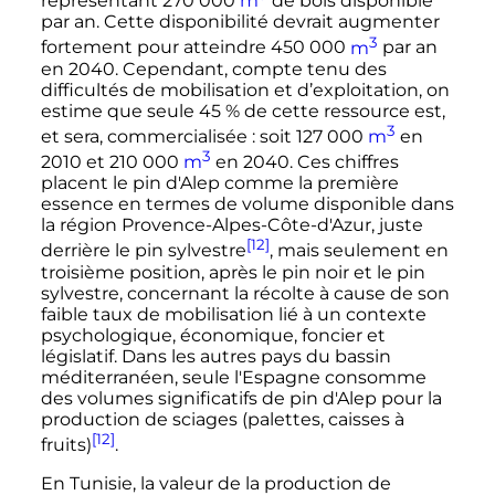
représentant 270 000
m
de bois disponible
par an. Cette disponibilité devrait augmenter
3
fortement pour atteindre 450 000
m
par an
en 2040. Cependant, compte tenu des
difficultés de mobilisation et d’exploitation, on
estime que seule 45
% de cette ressource est,
3
et sera, commercialisée
: soit 127 000
m
en
3
2010 et 210 000
m
en 2040. Ces chiffres
placent le pin d'Alep comme la première
essence en termes de volume disponible dans
la région Provence-Alpes-Côte-d'Azur, juste
[12]
derrière le pin sylvestre
, mais seulement en
troisième position, après le pin noir et le pin
sylvestre, concernant la récolte à cause de son
faible taux de mobilisation lié à un contexte
psychologique, économique, foncier et
législatif. Dans les autres pays du bassin
méditerranéen, seule l'Espagne consomme
des volumes significatifs de pin d'Alep pour la
production de sciages (palettes, caisses à
[12]
fruits)
.
En Tunisie, la valeur de la production de