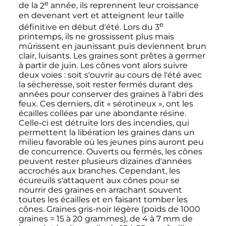
e
de la
2
année
, ils reprennent leur croissance
en devenant vert et atteignent leur taille
e
définitive en début d'été. Lors du
3
printemps
, ils ne grossissent plus mais
mûrissent en jaunissant puis deviennent brun
clair, luisants. Les graines sont prêtes à germer
à partir de juin. Les cônes vont alors suivre
deux voies
: soit s'ouvrir au cours de l'été avec
la sécheresse, soit rester fermés durant des
années pour conserver des graines à l'abri des
feux. Ces derniers, dit «
sérotineux
», ont les
écailles collées par une abondante résine.
Celle-ci est détruite lors des incendies, qui
permettent la libération les graines dans un
milieu favorable où les jeunes pins auront peu
de concurrence. Ouverts ou fermés, les cônes
peuvent rester plusieurs dizaines d'années
accrochés aux branches. Cependant, les
écureuils s'attaquent aux cônes pour se
nourrir des graines en arrachant souvent
toutes les écailles et en faisant tomber les
cônes. Graines gris-noir légère (poids de 1000
graines = 15 à 20 grammes), de 4 à 7 mm de