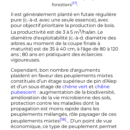
[17]
forestiers
.
Il est généralement planté en futaie régulière
pure (
c.-à-d.
avec une seule essence), avec
pour objectif prioritaire la production de bois.
3
La productivité est de 3 à
5
m
/ha/an. Le
diamètre d'exploitabilité (
c.-à-d.
diamètre des
arbres au moment de la coupe finale à
maturité) est de 35 à
40
cm
, à l'âge de 80 à 120
ans
; 80 ans en pratiquant des éclaircies
vigoureuses.
Cependant, bon nombre d'arguments
plaident en faveur des peuplements mixtes
constitués d’un étage supérieur de pin d’Alep
et d’un sous étage de
chêne vert
et
chêne
pubescent
: augmentation de la biodiversité,
amélioration de la vie microbienne des sols,
protection contre les maladies dont la
propagation est moins rapide dans les
peuplements mélangés, rôle paysager de ces
[18]
peuplements mixtes
… D'un point de vue
économique, ce type de peuplement permet