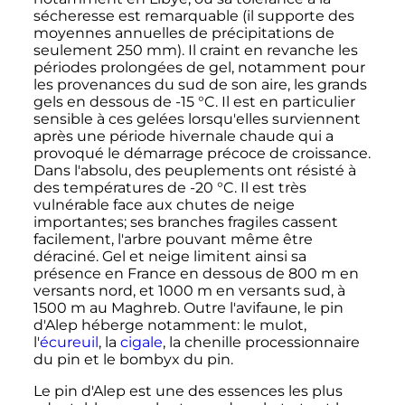
sécheresse est remarquable (il supporte des
moyennes annuelles de précipitations de
seulement
250
mm
). Il craint en revanche les
périodes prolongées de gel, notamment pour
les provenances du sud de son aire, les grands
gels en dessous de -15 °C. Il est en particulier
sensible à ces gelées lorsqu'elles surviennent
après une période hivernale chaude qui a
provoqué le démarrage précoce de croissance.
Dans l'absolu, des peuplements ont résisté à
des températures de -20 °C. Il est très
vulnérable face aux chutes de neige
importantes; ses branches fragiles cassent
facilement, l'arbre pouvant même être
déraciné. Gel et neige limitent ainsi sa
présence en France en dessous de 800 m en
versants nord, et 1000 m en versants sud, à
1500 m au Maghreb. Outre l'avifaune, le pin
d'Alep héberge notamment: le mulot,
l'
écureuil
, la
cigale
, la chenille processionnaire
du pin et le bombyx du pin.
Le pin d'Alep est une des essences les plus