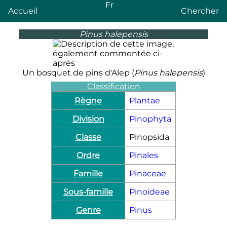
Fr
Accueil
Chercher
Pinus halepensis
Un bosquet de pins d'Alep (
Pinus halepensis
)
Classification
Règne
Plantae
Division
Pinophyta
Classe
Pinopsida
Ordre
Pinales
Famille
Pinaceae
Sous-famille
Pinoideae
Genre
Pinus