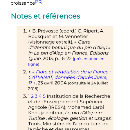
[20]
croissance
.
Notes et références
↑
B. Prévosto (coord.) C. Ripert, A.
Bousquet et M. Vennetier
(visionnage extrait), «
Carte
d'identité botanique du pin d'Alep
»,
in Le pin d'Alep en France, Editions
Quae
,
2013
,
p.
16-22
(
présentation en
ligne
)
↑
«
Flore et végétation de la France
:
CATMINAT, données d'après Julve,
P.
»
,
23 avril 2004
(consulté le
24 juillet
2018
)
1
2
3
4
5
Institution de la Recherche
et de l'Enseignement Supérieur
Agricole (IRESA), Mohamed Larbi
Khouja éditeur,
Le pin d'Alep en
Tunisie
: écologie, gestion et usages
,
Tunis, Ministère de l'agriculture, de
la pêche et des ressources