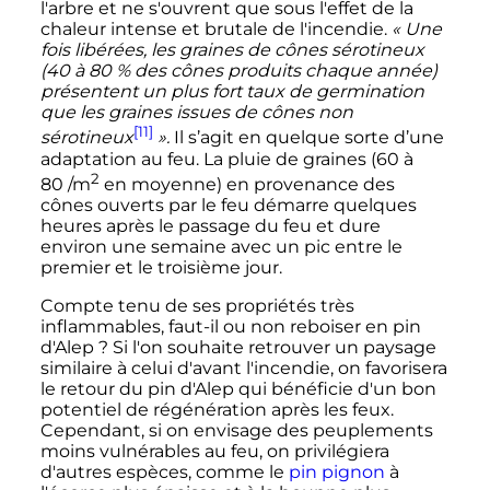
l'arbre et ne s'ouvrent que sous l'effet de la
chaleur intense et brutale de l'incendie.
«
Une
fois libérées, les graines de cônes sérotineux
(40 à 80
% des cônes produits chaque année)
présentent un plus fort taux de germination
que les graines issues de cônes non
[11]
sérotineux
».
Il s’agit en quelque sorte d’une
adaptation au feu. La pluie de graines (
60 à
2
80
/m
en moyenne) en provenance des
cônes ouverts par le feu démarre quelques
heures après le passage du feu et dure
environ une semaine avec un pic entre le
premier et le troisième jour.
Compte tenu de ses propriétés très
inflammables, faut-il ou non reboiser en pin
d'Alep
? Si l'on souhaite retrouver un paysage
similaire à celui d'avant l'incendie, on favorisera
le retour du pin d'Alep qui bénéficie d'un bon
potentiel de régénération après les feux.
Cependant, si on envisage des peuplements
moins vulnérables au feu, on privilégiera
d'autres espèces, comme le
pin pignon
à