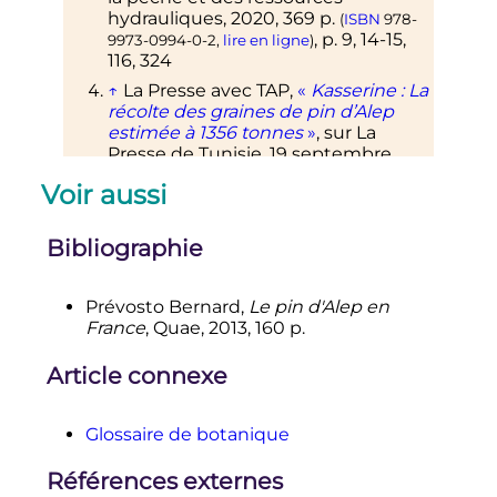
hydrauliques,
2020
, 369
p.
(
ISBN
978-
,
p.
9, 14-15,
9973-0994-0-2
,
lire en ligne
)
116, 324
↑
La Presse avec
TAP
,
«
Kasserine
: La
récolte des graines de pin d’Alep
estimée à 1356 tonnes
»
, sur
La
Presse de Tunisie
,
19 septembre
2023
(consulté le
26 septembre 2023
)
Voir aussi
↑
L'Economiste
Maghrébin
,
«
Récolte annuelle de 17 à 20 tonnes
Bibliographie
de graines de pin d'Alep à Béja
»
, sur
Leconomiste Maghrebin
,
24
septembre 2023
(consulté le
26
Prévosto Bernard,
Le pin d'Alep en
septembre 2023
)
France
, Quae,
2013
, 160
p.
↑
«
Options Méditerranéennes en
ligne - Collection numérique - Le
Article connexe
pin d'Alep en Tunisie
»
, sur
om.ciheam.org
(consulté le
26
septembre 2023
)
Glossaire de botanique
↑
Répartition du pin d'Alep en
France-métropolitaine
Références externes