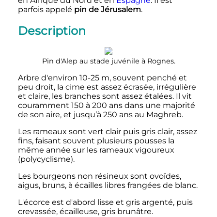
en Afrique du Nord et en
Espagne
. Il est
parfois appelé
pin de Jérusalem
.
Description
Pin d'Alep au stade juvénile à Rognes.
Arbre d'environ 10-25 m, souvent penché et
peu droit, la cime est assez écrasée, irrégulière
et claire, les branches sont assez étalées. Il vit
couramment 150 à 200 ans dans une majorité
de son aire, et jusqu’à 250 ans au Maghreb.
Les rameaux sont vert clair puis gris clair, assez
fins, faisant souvent plusieurs pousses la
même année sur les rameaux vigoureux
(polycyclisme).
Les bourgeons non résineux sont ovoïdes,
aigus, bruns, à écailles libres frangées de blanc.
L'écorce est d'abord lisse et gris argenté, puis
crevassée, écailleuse, gris brunâtre.