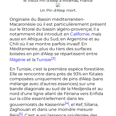
le Vieux Pin d'Alep à Miramas, France
Un Pin d'Alep mort.
Originaire du Bassin méditerranéen-
Macaronésie où il est particulièrement présent
sur le littoral du bassin algéro-provençal, il a
notamment été introduit en
Californie
, mais
aussi en Afrique du Sud, en Argentine et au
Chili où il se montre parfois invasif. En
Méditerranée, plus du tiers des surfaces
boisées en pin d'Alep se répartissent entre
[3]
l'
Algérie
et la
Tunisie
.
En Tunisie, c'est la première espèce forestière.
Elle se rencontre dans près de 93% en fûtaies
composées uniquement de pins d'Alep (sans
mélange avec d'autres essences) sur une
bande diagonale au sud de la Medjerda et au
nord d'une ligne allant de Fériana vers Enfida
sur la côte essentiellement dans les
[4]
gouvernorats de Kasserine
, el Kef, Siliana,
Zaghouan et dans une moindre mesure
[5]
Béja
. C'est aussi l'essence privilégiée des