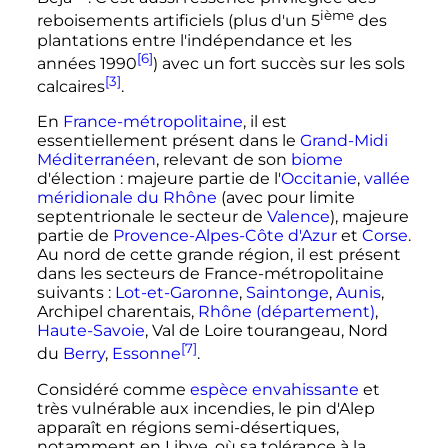
ième
reboisements artificiels (plus d'un 5
des
plantations entre l'indépendance et les
[6]
années 1990
) avec un fort succès sur les sols
[3]
calcaires
.
En
France-métropolitaine
, il est
essentiellement présent dans le
Grand-Midi
Méditerranéen
, relevant de son
biome
d'élection
: majeure partie de l'
Occitanie
,
vallée
méridionale du Rhône
(avec pour limite
septentrionale le secteur de
Valence
), majeure
partie de
Provence-Alpes-Côte d'Azur
et
Corse
.
Au nord de cette grande région, il est présent
dans les secteurs de France-métropolitaine
suivants
:
Lot-et-Garonne
,
Saintonge
,
Aunis
,
Archipel charentais,
Rhône (département)
,
Haute-Savoie
, Val de Loire tourangeau, Nord
[7]
du
Berry
,
Essonne
.
Considéré comme
espèce envahissante
et
très vulnérable aux incendies, le pin d'Alep
apparaît en régions semi-désertiques,
notamment en Libye, où sa tolérance à la