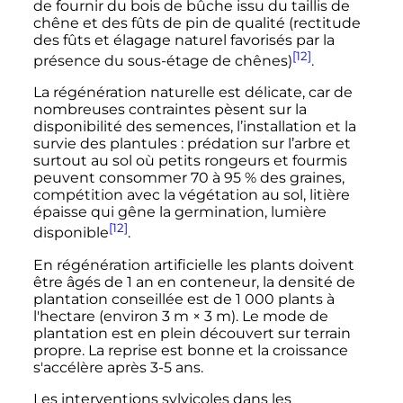
de fournir du bois de bûche issu du taillis de
chêne et des fûts de pin de qualité (rectitude
des fûts et élagage naturel favorisés par la
[12]
présence du sous-étage de chênes)
.
La régénération naturelle est délicate, car de
nombreuses contraintes pèsent sur la
disponibilité des semences, l’installation et la
survie des plantules
: prédation sur l’arbre et
surtout au sol où petits rongeurs et fourmis
peuvent consommer 70 à 95
% des graines,
compétition avec la végétation au sol, litière
épaisse qui gêne la germination, lumière
[12]
disponible
.
En régénération artificielle les plants doivent
être âgés de 1 an en conteneur, la densité de
plantation conseillée est de
1 000
plants à
l'hectare (environ
3
m
×
3
m
). Le mode de
plantation est en plein découvert sur terrain
propre. La reprise est bonne et la croissance
s'accélère après 3-5 ans.
Les interventions sylvicoles dans les