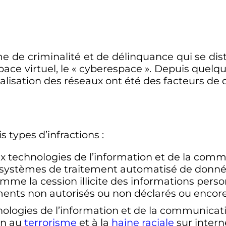
rme de criminalité et de délinquance qui se dis
ace virtuel, le «
cyberespace
». Depuis quelq
lobalisation des réseaux ont été des facteurs 
s types d’infractions
:
aux technologies de l’information et de la com
x systèmes de traitement automatisé de donnée
mme la cession illicite des informations person
ements non autorisés ou non déclarés ou encore
hnologies de l’information et de la communicat
ion au
terrorisme
et à la
haine raciale
sur intern