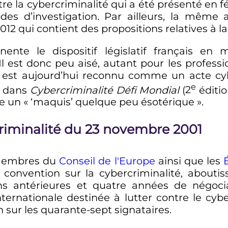
tre la cybercriminalité qui a été présenté en 
es d’investigation. Par ailleurs, la même
2 qui contient des propositions relatives à la
nte le dispositif législatif français en 
 Il est donc peu aisé, autant pour les profess
 est aujourd’hui reconnu comme un acte cybe
e
, dans
Cybercriminalité Défi Mondial
(
2
éditi
e un «
‘maquis’ quelque peu ésotérique
».
criminalité du 23 novembre 2001
membres du
Conseil de l'Europe
ainsi que les
a convention sur la cybercriminalité, about
ns antérieures et quatre années de négociatio
ternationale destinée à lutter contre le cyb
n sur les quarante-sept signataires.