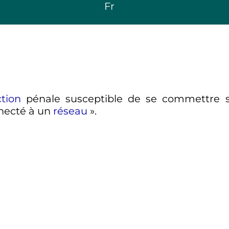
Fr
ction
pénale susceptible de se commettre 
necté à un
réseau
».