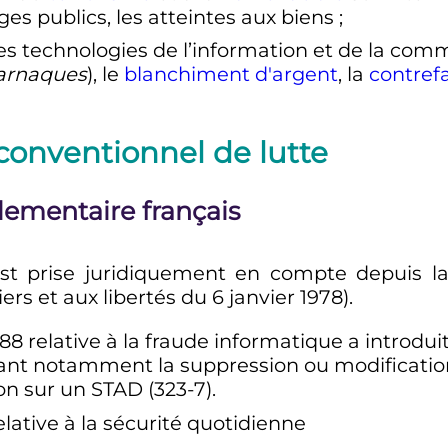
es publics, les atteintes aux biens
;
r les technologies de l’information et de la com
arnaques
), le
blanchiment d'argent
, la
contref
t conventionnel de lutte
églementaire français
st prise juridiquement en compte depuis la l
hiers et aux libertés du
6 janvier 1978
).
988
relative à la fraude informatique a introduit 
ant notamment la suppression ou modification d
ion sur un STAD (323-7).
lative à la sécurité quotidienne