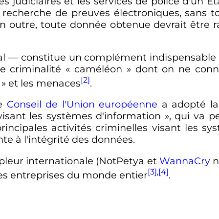
tés judiciaires et les services de police d'un 
 recherche de preuves électroniques, sans t
. En outre, toute donnée obtenue devrait êtr
al
—
constitue un complément indispensable a
e criminalité « caméléon » dont on ne conn
[2]
» et les menaces
.
e
Conseil de l'Union européenne
a adopté la
visant les systèmes d'information »
, qui va 
incipales activités criminelles visant les sys
inte à l'intégrité des données.
pleur internationale (NotPetya et
WannaCry
n
[3]
,
[4]
 les entreprises du monde entier
.