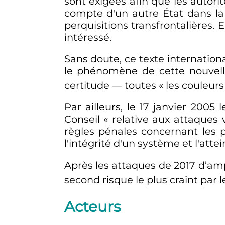
sont exigées afin que les autori
compte d'un autre État dans la
perquisitions transfrontalières
intéressé.
Sans doute, ce texte internation
le phénomène de cette nouvell
certitude
—
toutes «
les couleurs
Par ailleurs, le
17 janvier 2005
l
Conseil
« relative aux attaques 
règles pénales concernant les pr
l'intégrité d'un système et l'atte
Après les attaques de 2017 d’am
second risque le plus craint par
Acteurs