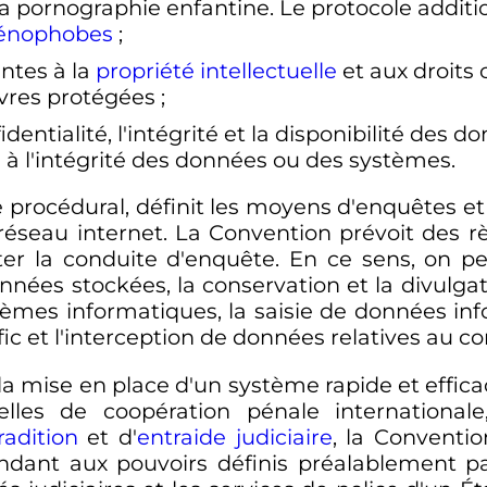
 la pornographie enfantine. Le protocole additi
énophobes
;
intes à la
propriété intellectuelle
et aux droits
uvres protégées
;
identialité, l'intégrité et la disponibilité des
e à l'intégrité des données ou des systèmes.
e procédural, définit les moyens d'enquêtes e
éseau internet. La Convention prévoit des rè
iter la conduite d'enquête. En ce sens, on peu
nnées stockées, la conservation et la divulga
ystèmes informatiques, la saisie de données in
fic et l'interception de données relatives au c
 la mise en place d'un système rapide et effica
elles de coopération pénale internationa
radition
et d'
entraide judiciaire
, la Conventio
ndant aux pouvoirs définis préalablement pa