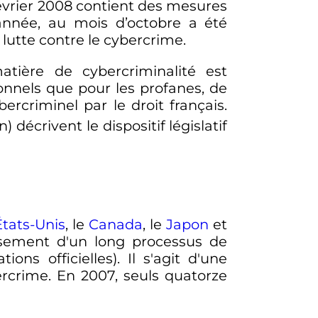
février 2008 contient des mesures
 année, au mois d’octobre a été
 lutte contre le cybercrime.
matière de cybercriminalité est
ionnels que pour les profanes, de
rcriminel par le droit français.
on
) décrivent le dispositif législatif
États-Unis
, le
Canada
, le
Japon
et
issement d'un long processus de
ns officielles). Il s'agit d'une
ercrime. En 2007, seuls quatorze