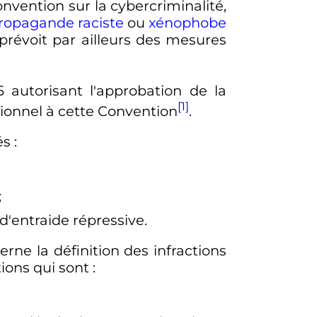
onvention sur la cybercriminalité,
ropagande
raciste
ou
xénophobe
 prévoit par ailleurs des mesures
5
autorisant l'approbation de la
[1]
tionnel à cette Convention
.
és
:
;
d'entraide répressive.
rne la définition des infractions
tions qui sont
: