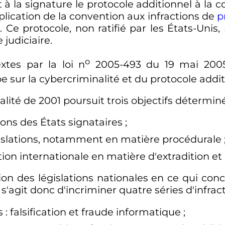
t à la signature le protocole additionnel à la c
pplication de la convention aux infractions de
p
 Ce protocole, non ratifié par les États-Unis,
 judiciaire.
o
xtes par la loi
n
2005-493
du
19 mai 200
e sur la cybercriminalité et du protocole addi
lité de 2001 poursuit trois objectifs détermin
ions des États signataires
;
islations, notamment en matière procédurale
ion internationale en matière d'extradition et 
on des législations nationales en ce qui conce
 s'agit donc d'incriminer quatre séries d'infrac
s
: falsification et fraude informatique
;