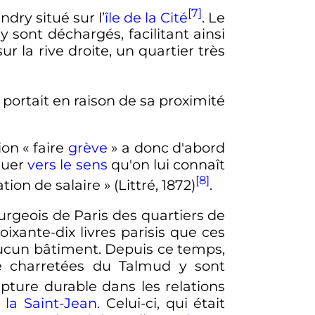
[7]
ndry situé sur l’
île de la Cité
. Le
in y sont déchargés, facilitant ainsi
r la rive droite, un quartier très
 portait en raison de sa proximité
ion «
faire
grève
» a donc d'abord
luer
vers le sens
qu'on lui connaît
[8]
tion de salaire »
(Littré, 1872)
.
urgeois de Paris des quartiers de
ante-dix livres parisis que ces
a aucun bâtiment. Depuis ce temps,
re charretées du Talmud y sont
upture durable dans les relations
 la Saint-Jean
. Celui-ci, qui était