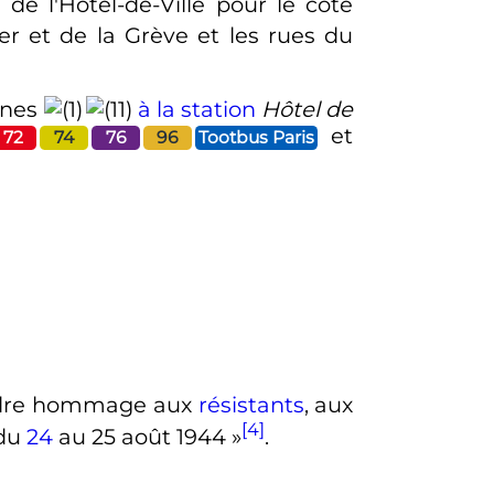
r de l'Hôtel-de-Ville pour le côté
ier et de la Grève et les rues du
ignes
à la station
Hôtel de
et
72
74
76
96
Tootbus Paris
ndre hommage aux
résistants
, aux
[4]
 du
24
au
25 août 1944
»
.