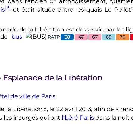
 et dans l'ancien
9
arrondissement
, quartie
[3]
is
et était située entre les quais Le Pellet
lanade de la Libération est desservie par les l
s de
bus
RATP
38
47
67
69
70
 - Esplanade de la Libération
tel de ville de Paris
.
e la Libération
», le
22 avril 2013
, afin de
« re
ous les insurgés qui ont
libéré Paris
dans la nuit