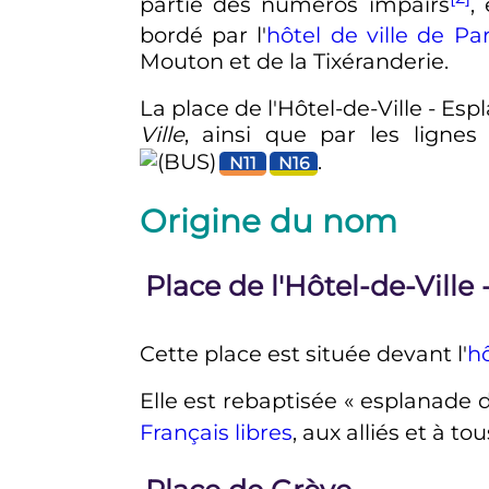
partie des numéros impairs
,
bordé par l'
hôtel de ville de Par
Mouton et de la Tixéranderie.
La place de l'Hôtel-de-Ville - Esp
Ville
, ainsi que par les ligne
.
N11
N16
Origine du nom
Place de l'Hôtel-de-Ville
Cette place est située devant l'
hô
Elle est rebaptisée «
esplanade d
Français libres
, aux alliés et à t