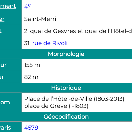
e
ement
4
er
Saint-Merri
t
2, quai de Gesvres et quai de l'Hôtel-d
31,
rue de Rivoli
Morphologie
ur
155
m
ur
82
m
Historique
Place de l’Hôtel-de-Ville (1803-2013)
nom
place de Grève ( -1803)
Géocodification
Paris
4579