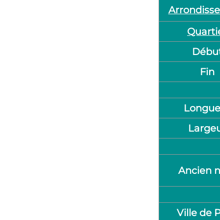
Arrondiss
Quarti
Débu
Fin
Longue
Large
Ancien 
Ville de 