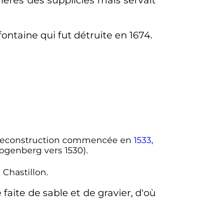
prières des suppliciés mais servait
ontaine qui fut détruite en 1674.
 sa reconstruction commencée en
1533
,
Hogenberg vers 1530).
 Chastillon.
faite de sable et de gravier, d'où