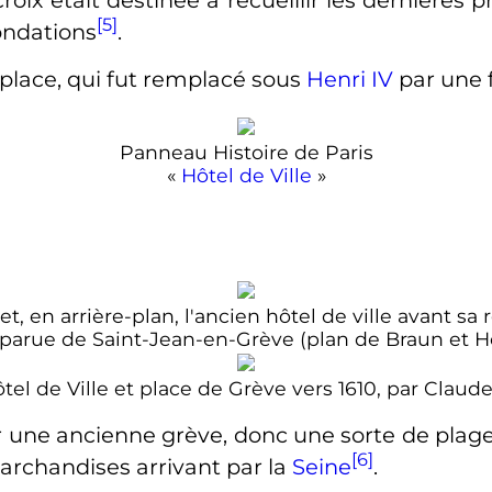
croix était destinée à recueillir les dernières 
[5]
nondations
.
 place, qui fut remplacé sous
Henri
IV
par une f
Panneau Histoire de Paris
«
Hôtel de Ville
»
et, en arrière-plan, l'ancien hôtel de ville avant
isparue de Saint-Jean-en-Grève (plan de Braun et 
tel de Ville et place de Grève vers 1610, par Claude
r une ancienne grève, donc une sorte de plage 
[6]
marchandises arrivant par la
Seine
.