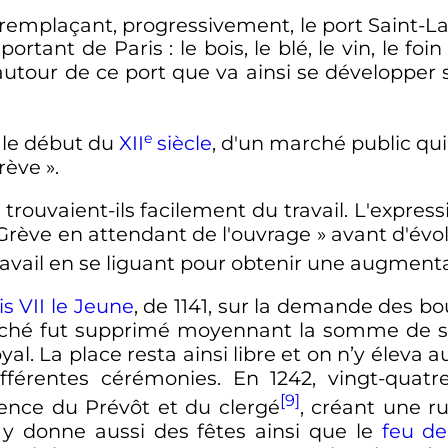
rt remplaçant, progressivement, le port Saint-La
mportant de Paris
: le bois, le blé, le vin, le fo
 autour de ce port que va ainsi se développer su
e
s le début du
XII
siècle
, d'un marché public qui
rève
».
rouvaient-ils facilement du travail. L'express
e Grève en attendant de l'ouvrage »
avant d'évo
travail en se liguant pour obtenir une augmenta
is
VII
le Jeune
, de 1141, sur la demande des bo
ché fut supprimé moyennant la somme de soix
yal. La place resta ainsi libre et on n’y élev
ifférentes cérémonies. En 1242, vingt-quat
[9]
ence du Prévôt et du clergé
, créant une r
le y donne aussi des fêtes ainsi que le
feu de