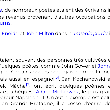
e
, de nombreux poètes étaient des écrivains 
es revenus provenant d'autres occupations o
urns
.
'
Énéide
et
John Milton
dans le
Paradis perdu
i
ient souvent des personnes très cultivées et 
. Quelques poètes, comme John Gower et
John
ue. Certains poètes portugais, comme Franci
[5]
is aussi en espagnol
. Jan Kochanowski a 
[7]
nek Mácha
ont écrit quelques poèmes en
s et tchèques.
Adam Mickiewicz
, le plus gr
pereur Napoléon III. Un autre exemple est celu
allé en Grande-Bretagne, il a cessé d'écrire