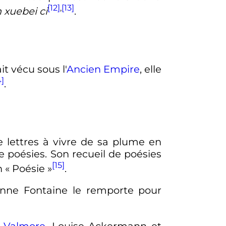
[12]
,
[13]
 xuebei ci
.
it vécu sous l'
Ancien Empire
, elle
4]
.
lettres à vivre de sa plume en
e poésies. Son recueil de poésies
[15]
 «
Poésie
»
.
ne Fontaine le remporte pour
s-Valmore
, Louise Ackermann et