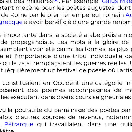
 et des militaires
. Par exemple,
Gaius Ma
ortant mécène pour les poètes augustes, don
nni de Rome par le premier empereur romain
A
 grecque
à avoir bénéficié d'une grande reno
 importante dans la société arabe préislamiq
t de propagandiste. Les mots à la gloire de l
') semblent avoir été parmi les formes les plus
ge et l'importance d'une tribu individuelle d
e ou le zajal remplaçaient les guerres réelles.
t régulièrement un festival de poésie où l'artis
constituaient en Occident une catégorie im
composaient des poèmes accompagnés de mus
 les exécutant dans divers cours seigneuriales 
vu la poursuite du parrainage des poètes par
efois d'autres sources de revenus, notam
t
Pétrarque
qui travaillaient dans une gu
éâtre.