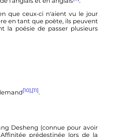
 l'anglais et en anglais
.
n que ceux-ci n'aient vu le jour
ère en tant que poète, ils peuvent
t la poésie de passer plusieurs
[10]
,
[11]
allemand
.
ang Desheng (connue pour avoir
Affinitée prédestinée lors de la