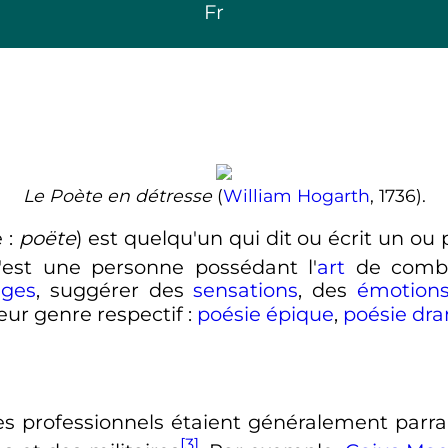
Fr
Le Poète en détresse
(
William Hogarth
, 1736).
e
:
poëte
) est quelqu'un qui dit ou écrit un ou
C'est une personne possédant l'
art
de combi
ges
, suggérer des
sensations
, des
émotion
eur genre respectif
:
poésie épique
,
poésie dr
tes professionnels étaient généralement parr
[3]