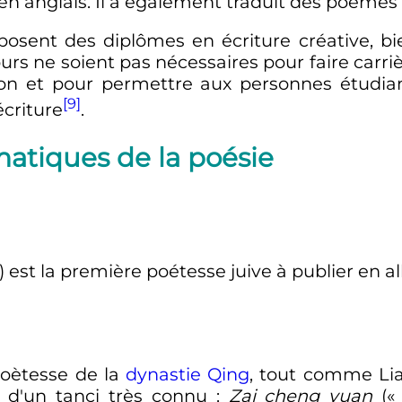
anglais. Il a également traduit des poèmes de
sent des diplômes en écriture créative, bie
urs ne soient pas nécessaires pour faire carri
ion et pour permettre aux personnes étudian
[9]
écriture
.
atiques de la poésie
) est la première poétesse juive à publier en 
poètesse de la
dynastie Qing
, tout comme Li
s d'un tanci très connu
:
Zai cheng yuan
(«