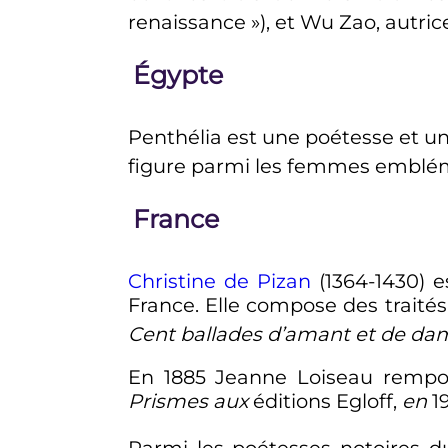
renaissance
»), et Wu Zao, autri
Égypte
Penthélia est une poétesse et u
figure parmi les femmes emblé
France
Christine de Pizan
(1364-1430) 
France. Elle compose des traités
Cent ballades d’amant et de da
En 1885 Jeanne Loiseau rempo
Prismes aux
éditions Egloff,
en
19
Parmi les poétesses notoires 