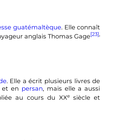
esse
guatémaltèque
. Elle connaît
[23]
,
t voyageur anglais Thomas Gage
de
. Elle a écrit plusieurs livres de
et en
persan
, mais elle a aussi
e
bliée au cours du
XX
siècle
et