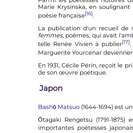
Marie Krysinska, en soulignant l
[16]
poésie française
.
La publication d'un recueil de
femmes
, poèmes, qui avait l'a
[17]
telle Renée Vivien à publier
Marguerite Yourcenar devienne
En 1931, Cécile Périn, reçoit le pr
de son œuvre poétique.
Japon
Bashō Matsuo
(1644-1694) est un
Ōtagaki Rengetsu (1791-1875)
importantes poétesses japona