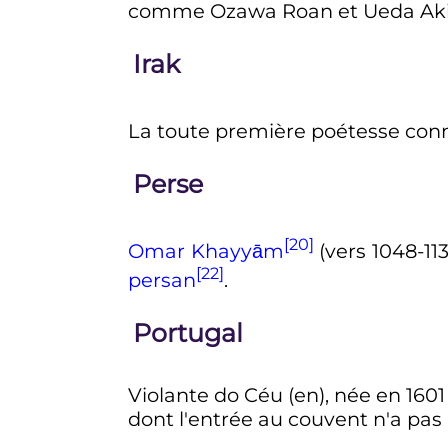
comme Ozawa Roan et Ueda Akinar
Irak
La toute première poétesse co
Perse
[20]
Omar Khayyām
(vers 1048-113
[22]
persan
.
Portugal
Violante do Céu
(en)
, née en 160
dont l'entrée au couvent n'a pas