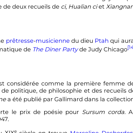
ce de deux recueils de
ci
,
Hualian ci
et
Xiangnan
ne
prêtresse
-
musicienne
du dieu
Ptah
qui aura
[1
matique de
The Diner Party
de Judy Chicago
est considérée comme la première femme de 
 de politique, de philosophie et des recueils d
me
a été publié par Gallimard dans la collection
rte le prix de poésie pour
Sursum corda.
An
47.
e
du
XIX
siècle
on trouve
Marceline Desborde