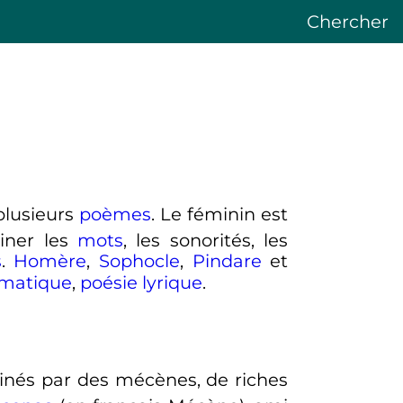
Chercher
 plusieurs
poèmes
. Le féminin est
ner les
mots
, les sonorités, les
s
.
Homère
,
Sophocle
,
Pindare
et
amatique
,
poésie lyrique
.
ainés par des mécènes, de riches