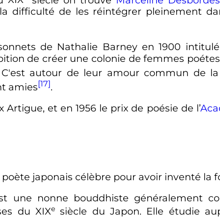
a difficulté de les réintégrer pleinement dan
 sonnets de Nathalie Barney en 1900 intitul
mbition de créer une colonie de femmes poét
. C'est autour de leur amour commun de la
[17]
nt amies
.
ix Artigue, et en 1956 le prix de poésie de l’
Aca
 poète japonais célèbre pour avoir inventé la
 est une nonne bouddhiste généralement 
e
ises du
XIX
siècle
du Japon. Elle étudie au