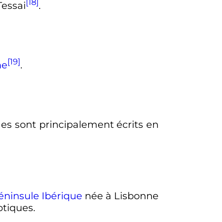
[18]
Tessai
.
[19]
ne
.
es sont principalement écrits en
éninsule Ibérique
née à Lisbonne
otiques.