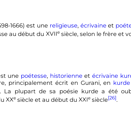
598-1666) est une
religieuse
,
écrivaine
et
poét
e
sse au début du
XVII
siècle
, selon le frère e
est une
poétesse
,
historienne
et
écrivaine
kur
ture, principalement écrit en Gurani, en
kurde
. La plupart de sa poésie kurde a été ou
[26]
e
e
 du
XX
siècle
et au début du
XXI
siècle
.