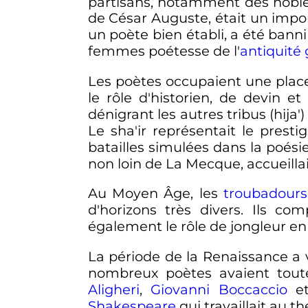
partisans, notamment des nobles
de César Auguste, était un imp
un poète bien établi, a été ba
femmes poétesse de l'
antiquité
Les poètes occupaient une place
le rôle d'historien, de devin e
dénigrant les autres tribus (hija
Le sha'ir représentait le presti
batailles simulées dans la poési
non loin de La Mecque, accueillai
Au Moyen Âge, les
troubadours
d'horizons très divers. Ils 
également le rôle de jongleur en
La période de la Renaissance a 
nombreux poètes avaient tout
Aligheri
,
Giovanni Boccaccio
e
Shakespeare
qui travaillait au th