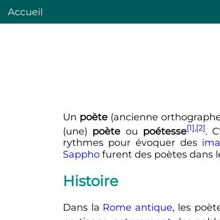
Accueil
Un
poète
(ancienne orthograph
[1]
,
[2]
(une)
poète
ou
poétesse
. 
rythmes pour évoquer des
ima
Sappho
furent des poètes dans l
Histoire
Dans la
Rome antique
, les poè