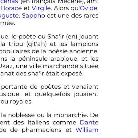
ecenas
(en français Mécène), ami
t
Horace
et
Virgile
. Alors qu'
Ovide
,
uguste
.
Sappho
est une des rares
mmée.
ue, le poète ou Sha'ir
(en)
jouant
a tribu (qit'ah) et les lampions
 populaires de la poésie ancienne.
ans la péninsule arabique, et les
 Ukaz, une ville marchande située
anat des sha'ir était exposé.
portante de poètes et venaient
ique, et quelquefois jouaient
ou royales.
 la noblesse ou la monarchie. De
ment des Italiens comme
Dante
ilde de pharmaciens et
William