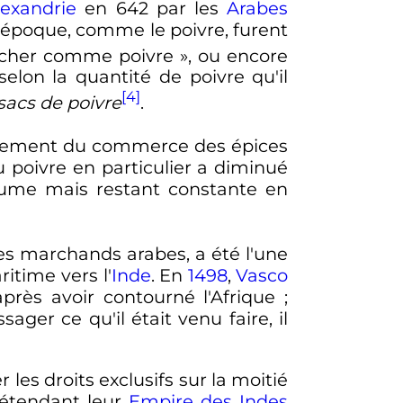
lexandrie
en 642 par les
Arabes
l'époque, comme le poivre, furent
cher comme poivre
», ou encore
selon la quantité de poivre qu'il
[4]
sacs de poivre
.
ppement du commerce des épices
 poivre en particulier a diminué
olume mais restant constante en
es marchands arabes, a été l'une
itime vers l'
Inde
. En
1498
,
Vasco
près avoir contourné l'Afrique
;
er ce qu'il était venu faire, il
r les droits exclusifs sur la moitié
 étendant leur
Empire des Indes