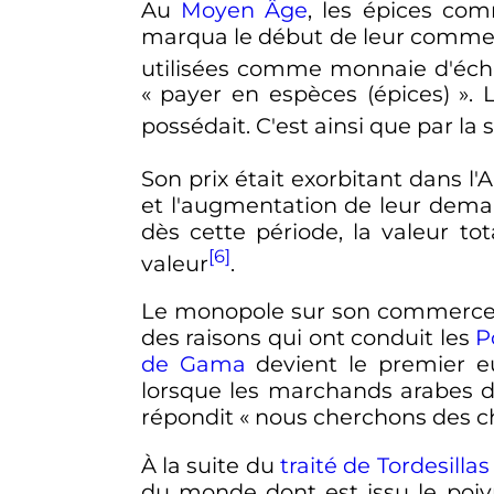
Au
Moyen Âge
, les épices com
marqua le début de leur commerce
utilisées comme monnaie d'éc
«
payer en espèces (épices)
». 
possédait. C'est ainsi que par l
Son prix était exorbitant dans l
et l'augmentation de leur deman
dès cette période, la valeur t
[6]
valeur
.
Le monopole sur son commerce te
des raisons qui ont conduit les
P
de Gama
devient le premier eu
lorsque les marchands arabes 
répondit
« nous cherchons des ch
À la suite du
traité de Tordesillas
du monde dont est issu le poiv