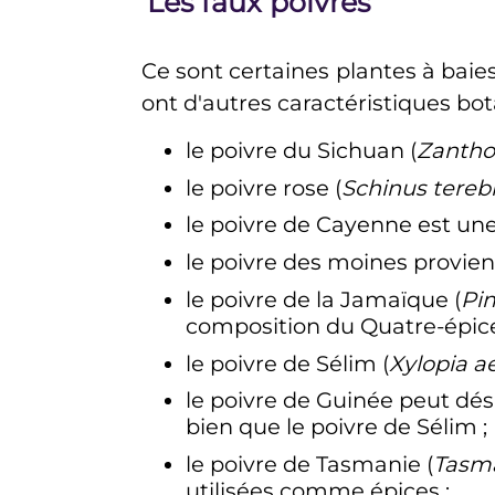
Les faux poivres
Ce sont certaines plantes à baie
ont d'autres caractéristiques bo
le poivre du Sichuan (
Zantho
le poivre rose (
Schinus terebi
le poivre de Cayenne est un
le poivre des moines provient
le poivre de la Jamaïque (
Pi
composition du Quatre-épic
le poivre de Sélim (
Xylopia a
le poivre de Guinée peut dés
bien que le poivre de Sélim
;
le poivre de Tasmanie (
Tasma
utilisées comme épices
;