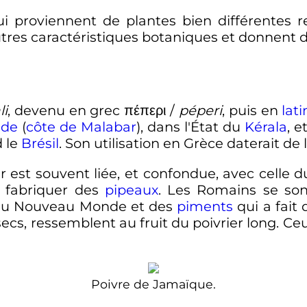
qui proviennent de plantes bien différentes
utres caractéristiques botaniques et donnent d
li
, devenu en grec
πέπερι
/
péperi
, puis en
lati
nde
(
côte de Malabar
), dans l'État du
Kérala
, e
d le
Brésil
. Son utilisation en Grèce daterait de 
ir est souvent liée, et confondue, avec celle du
r fabriquer des
pipeaux
. Les Romains se son
e du Nouveau Monde et des
piments
qui a fait d
ecs, ressemblent au fruit du poivrier long. Ceux
Poivre de Jamaïque.