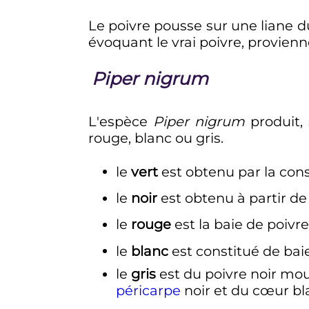
Le poivre pousse sur une liane 
évoquant le vrai poivre, provienn
Piper nigrum
L'espèce
Piper nigrum
produit, 
rouge, blanc ou gris.
le
vert
est obtenu par la con
le
noir
est obtenu à partir d
le
rouge
est la baie de poivre
le
blanc
est constitué de bai
le
gris
est du poivre noir mou
péricarpe
noir et du cœur bla