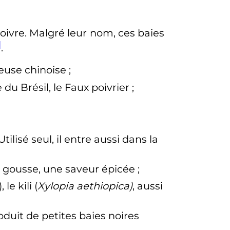
oivre. Malgré leur nom, ces baies
]
.
euse chinoise
;
 du Brésil, le Faux poivrier
;
ilisé seul, il entre aussi dans la
a gousse, une saveur épicée
;
), le kili (
Xylopia aethiopica)
, aussi
oduit de petites baies noires