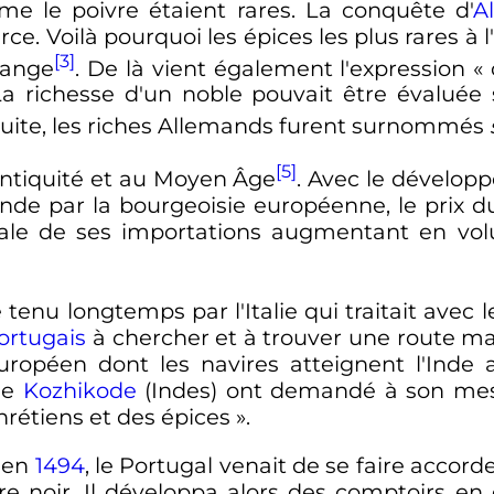
me le poivre étaient rares. La conquête d'
A
. Voilà pourquoi les épices les plus rares à 
[3]
hange
. De là vient également l'expression «
La richesse d'un noble pouvait être évaluée 
a suite, les riches Allemands furent surnommés
[5]
'Antiquité et au Moyen Âge
. Avec le dévelo
de par la bourgeoisie européenne, le prix du
otale de ses importations augmentant en v
nu longtemps par l'Italie qui traitait avec l
ortugais
à chercher et à trouver une route mar
ropéen dont les navires atteignent l'Inde a
de
Kozhikode
(Indes) ont demandé à son messag
rétiens et des épices »
.
en
1494
, le Portugal venait de se faire accorde
re noir. Il développa alors des comptoirs en