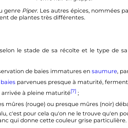
du genre
Piper
. Les autres épices, nommées par
ent de plantes très différentes.
selon le stade de sa récolte et le type de sa 
servation de baies immatures en
saumure
, pa
e
baies
parvenues presque à maturité, ferment
[7]
 arrivée à pleine maturité
;
es mûres (rouge) ou presque mûres (noir) déb
lu, c'est pour cela qu'on ne le trouve qu'en p
nc qui donne cette couleur grise particulière.