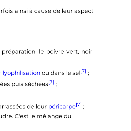
fois ainsi à cause de leur aspect
préparation, le poivre vert, noir,
[7]
r
lyophilisation
ou dans le sel
;
[7]
ées puis séchées
;
[7]
arrassées de leur
péricarpe
;
oudre. C'est le mélange du