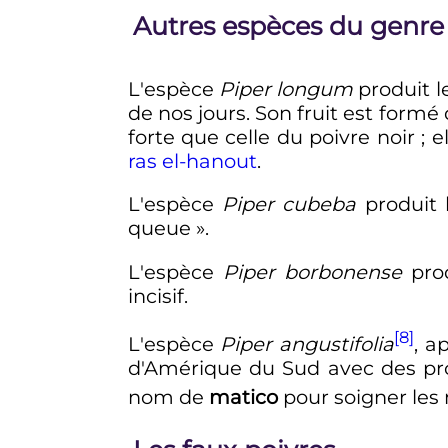
Autres espèces du genr
L'espèce
Piper longum
produit l
de nos jours. Son fruit est form
forte que celle du poivre noir
; 
ras el-hanout
.
L'espèce
Piper cubeba
produit 
queue
».
L'espèce
Piper borbonense
prod
incisif.
[8]
L'espèce
Piper angustifolia
, a
d'Amérique du Sud avec des prop
nom de
matico
pour soigner les