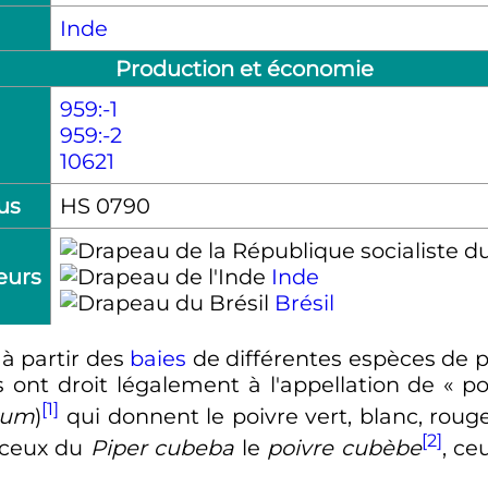
Inde
Production et économie
959:-1
959:-2
10621
us
HS 0790
eurs
Inde
Brésil
à partir des
baies
de différentes espèces de po
ls ont droit légalement à l'appellation de «
po
[1]
rum
)
qui donnent le poivre vert, blanc, rouge,
[2]
 ceux du
Piper cubeba
le
poivre cubèbe
, c