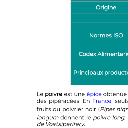
Origine
Normes
ISO
Codex Alimentari
Principaux product
Le
poivre
est une
épice
obtenue 
des pipéracées. En
France
, seu
fruits du poivrier noir (
Piper nig
longum
donnent le
poivre long
,
de Voatsiperifery
.