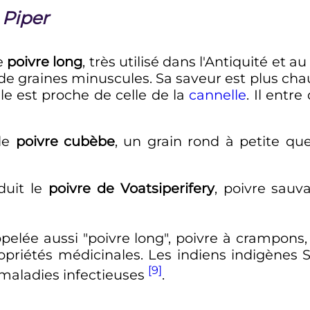
e
Piper
e
poivre long
, très utilisé dans l'Antiquité et
é de graines minuscules. Sa saveur est plus c
elle est proche de celle de la
cannelle
. Il entr
le
poivre cubèbe
, un grain rond à petite q
uit le
poivre de Voatsiperifery
, poivre sau
ppelée aussi "poivre long", poivre à crampons,
riétés médicinales. Les indiens indigènes Shi
[9]
 maladies infectieuses
.