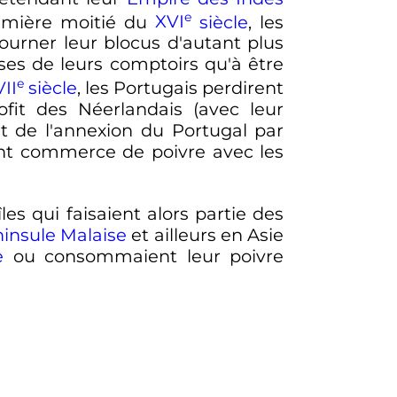
e
emière moitié du
XVI
siècle
, les
urner leur blocus d'autant plus
es de leurs comptoirs qu'à être
e
II
siècle
, les Portugais perdirent
fit des Néerlandais (avec leur
nt de l'annexion du Portugal par
rent commerce de poivre avec les
îles qui faisaient alors partie des
insule Malaise
et ailleurs en Asie
e
ou consommaient leur poivre