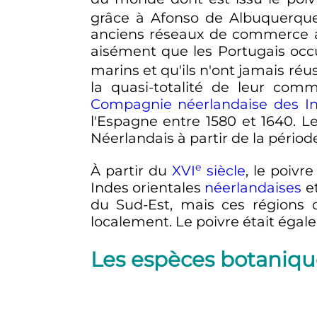
grâce à Afonso de Albuquerqu
anciens réseaux de commerce ar
aisément que les Portugais occ
marins et qu'ils n'ont jamais réu
la quasi-totalité de leur com
Compagnie néerlandaise des In
l'Espagne entre 1580 et 1640. L
Néerlandais à partir de la période
e
À partir du
XVI
siècle
, le poivr
Indes orientales
néerlandaises
et
du Sud-Est, mais ces régions
localement. Le poivre était éga
Les espèces botaniqu