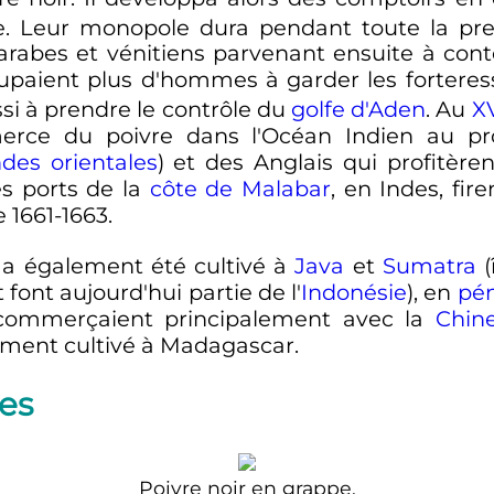
e. Leur monopole dura pendant toute la pr
abes et vénitiens parvenant ensuite à conto
upaient plus d'hommes à garder les forteress
ssi à prendre le contrôle du
golfe d'Aden
. Au
XV
merce du poivre dans l'Océan Indien au pro
des orientales
) et des Anglais qui profitère
es ports de la
côte de Malabar
, en Indes, fi
 1661-1663.
e a également été cultivé à
Java
et
Sumatra
(
 font aujourd'hui partie de l'
Indonésie
), en
pén
 commerçaient principalement avec la
Chin
lement cultivé à Madagascar.
es
Poivre noir en grappe.