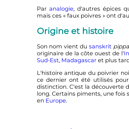
Par
analogie
, d'autres épices 
mais ces «
faux poivres
» ont d'a
Origine et histoire
Son nom vient du
sanskrit
pippa
originaire de la côte ouest de l'
I
Sud-Est
,
Madagascar
et plus tar
L'histoire antique du poivrier no
ce dernier ont été utilisés pou
distinction. C'est la découvert
long. Certains piments, une fois s
en
Europe
.