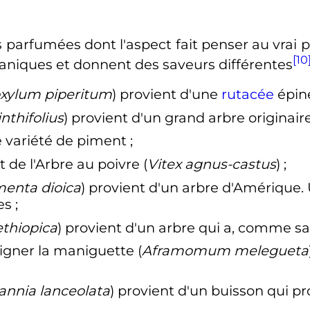
s parfumées dont l'aspect fait penser au vrai p
[10
taniques et donnent des saveurs différentes
xylum piperitum
) provient d'une
rutacée
épin
nthifolius
) provient d'un grand arbre originaire
e variété de piment
;
 de l'Arbre au poivre (
Vitex agnus-castus
)
;
menta dioica
) provient d'un arbre d'Amérique. Ut
es
;
ethiopica
) provient d'un arbre qui a, comme s
igner la maniguette (
Aframomum melegueta
nnia lanceolata
) provient d'un buisson qui pr