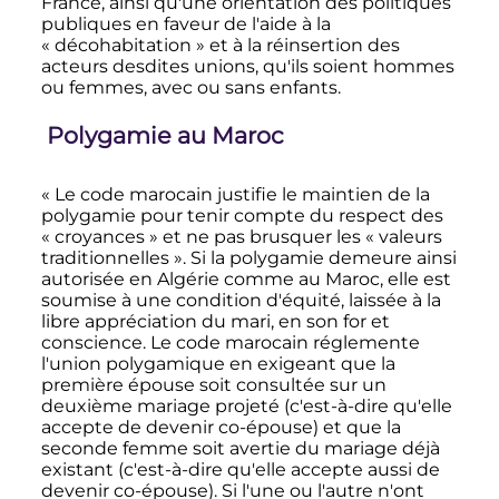
France, ainsi qu'une orientation des politiques
publiques en faveur de l'aide à la
«
décohabitation
» et à la réinsertion des
acteurs desdites unions, qu'ils soient hommes
ou femmes, avec ou sans enfants.
Polygamie au Maroc
«
Le code marocain justifie le maintien de la
polygamie pour tenir compte du respect des
«
croyances
» et ne pas brusquer les «
valeurs
traditionnelles
». Si la polygamie demeure ainsi
autorisée en Algérie comme au Maroc, elle est
soumise à une condition d'équité, laissée à la
libre appréciation du mari, en son for et
conscience. Le code marocain réglemente
l'union polygamique en exigeant que la
première épouse soit consultée sur un
deuxième mariage projeté (c'est-à-dire qu'elle
accepte de devenir co-épouse) et que la
seconde femme soit avertie du mariage déjà
existant (c'est-à-dire qu'elle accepte aussi de
devenir co-épouse). Si l'une ou l'autre n'ont