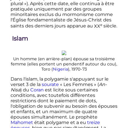
plural
»). Après cette date, elle continua à être
pratiquée uniquement par des groupes
minoritaires exclus du mormonisme comme
l'Église fondamentaliste de Jésus-Christ des
e
saints des derniers jours apparue au
XX
siècle
.
Islam
Un homme (en arrière-plan) épouse sa troisième
femme (elles portent un pendentif autour du cou),
Toro (
Nigeria
), 1970-73
Dans l'islam, la polygamie s'appuyant sur le
verset 3 de la
sourate
«
Les Femmes
» (
An-
Nisa
) du
Coran
est licite sous certaines
conditions, avec toutefois différentes
restrictions dont le paiement de dots,
l'obligation de subvenir au besoin des épouses
et enfants, et un maximum de quatre
épouses simultanément. Le prophète
Mahomet
était polygame et a eu
treize
épouses
, bien que pas simultanément. La