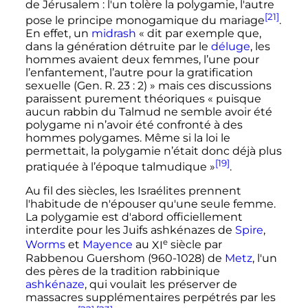
de Jérusalem
: l'un tolère la polygamie, l'autre
[21]
pose le principe monogamique du mariage
.
En effet, un
midrash
«
dit par exemple que,
dans la génération détruite par le
déluge
, les
hommes avaient deux femmes, l’une pour
l’enfantement, l’autre pour la gratification
sexuelle (Gen. R. 23
: 2)
» mais ces discussions
paraissent purement théoriques «
puisque
aucun rabbin du Talmud ne semble avoir été
polygame ni n’avoir été confronté à des
hommes polygames. Même si la loi le
permettait, la polygamie n’était donc déjà plus
[19]
pratiquée à l’époque talmudique
»
.
Au fil des siècles, les Israélites prennent
l'habitude de n'épouser qu'une seule femme.
La polygamie est d'abord officiellement
interdite pour les Juifs ashkénazes de
Spire
,
e
Worms
et
Mayence
au
XI
siècle
par
Rabbenou Guershom (960-1028) de
Metz
, l'un
des pères de la tradition rabbinique
ashkénaze
, qui voulait les préserver de
massacres supplémentaires perpétrés par les