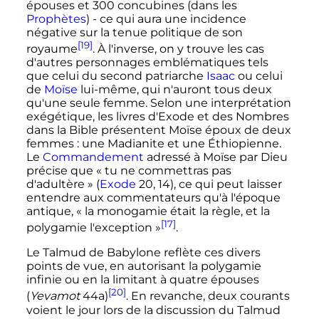
épouses
et 300 concubines (dans les
Prophètes
) - ce qui aura une incidence
négative sur la tenue politique de son
[19]
royaume
. À l'inverse, on y trouve les cas
d'autres personnages emblématiques tels
que celui du second patriarche
Isaac
ou celui
de
Moïse
lui-même, qui n'auront tous deux
qu'une seule femme. Selon une interprétation
exégétique,
les livres d'Exode et des Nombres
dans la Bible présentent Moïse époux de deux
femmes : une Madianite et une Éthiopienne
.
Le
Commandement
adressé à Moïse par Dieu
précise que «
tu ne commettras pas
d'adultère
» (
Exode
20, 14), ce qui peut laisser
entendre aux commentateurs qu'à l'époque
antique, «
la monogamie était la règle, et la
[17]
polygamie l'exception
»
.
Le Talmud de Babylone reflète ces divers
points de vue, en autorisant la polygamie
infinie ou en la limitant à quatre épouses
[20]
(
Yevamot
44a)
. En revanche, deux courants
voient le jour lors de la discussion du Talmud