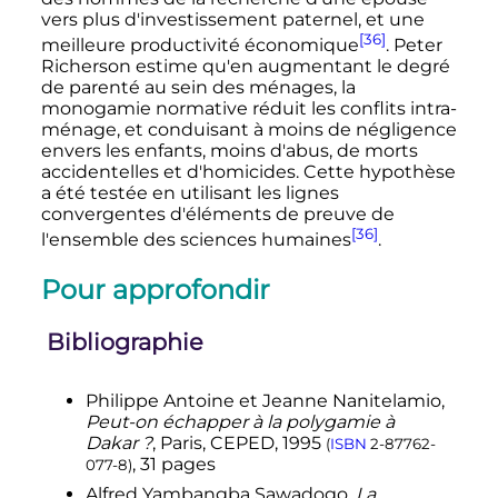
vers plus d'investissement paternel, et une
[36]
meilleure productivité économique
. Peter
Richerson estime qu'en augmentant le degré
de parenté au sein des ménages, la
monogamie normative réduit les conflits intra-
ménage, et conduisant à moins de négligence
envers les enfants, moins d'abus, de morts
accidentelles et d'homicides. Cette hypothèse
a été testée en utilisant les lignes
convergentes d'éléments de preuve de
[36]
l'ensemble des sciences humaines
.
Pour approfondir
Bibliographie
Philippe Antoine et Jeanne Nanitelamio,
Peut-on échapper à la polygamie à
Dakar
?
, Paris, CEPED, 1995
(
ISBN
2-87762-
, 31 pages
077-8
)
Alfred Yambangba Sawadogo,
La