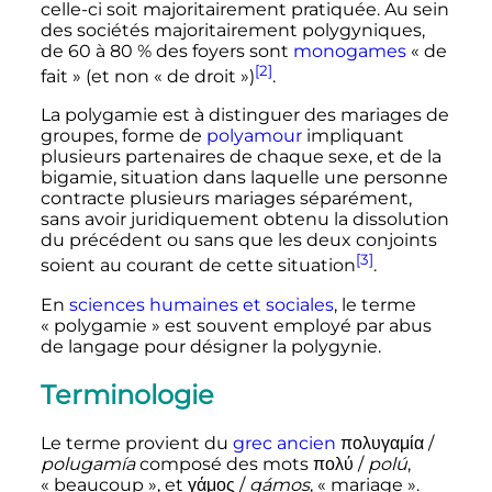
celle-ci soit majoritairement pratiquée. Au sein
des sociétés majoritairement polygyniques,
de 60 à 80
% des foyers sont
monogames
«
de
[2]
fait
» (et non «
de droit
»)
.
La polygamie est à distinguer des mariages de
groupes, forme de
polyamour
impliquant
plusieurs partenaires de chaque sexe, et de la
bigamie, situation dans laquelle une personne
contracte plusieurs mariages séparément,
sans avoir juridiquement obtenu la dissolution
du précédent ou sans que les deux conjoints
[3]
soient au courant de cette situation
.
En
sciences humaines et sociales
, le terme
«
polygamie
» est souvent employé par abus
de langage pour désigner la polygynie.
Terminologie
Le terme provient du
grec ancien
πολυγαμία
/
polugamía
composé des mots
πολύ
/
polú
,
«
beaucoup
», et
γάμος
/
gámos
, «
mariage
».