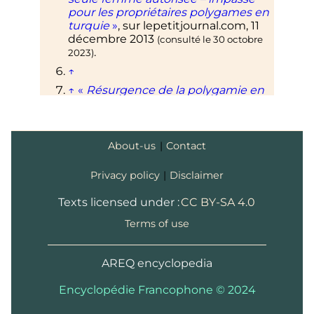
pour les propriétaires polygames en
turquie
»
, sur
lepetitjournal.com
,
11
décembre 2013
(consulté le
30 octobre
.
2023
)
↑
↑
«
Résurgence de la polygamie en
Asie centrale
»
, sur
Regard sur l'est
,
6 février 2006
(consulté le
30 octobre
.
2023
)
About-us
|
Contact
↑
Roger Bastide,
«
Polygamie, la
polyandrie
»
, sur
universalis.fr
.
Privacy policy
|
Disclaimer
↑
Selon
Jacques Attali
(
Amours.
Histoires des relations entre les
Texts licensed under :
CC BY-SA 4.0
hommes et les femmes
, 2007)
Terms of use
↑
La charia et la polygamie (1/4)
sur
oumma.com
1
2
3
Edwige
Rude-Antoine
, «
La
AREQ encyclopedia
validité et la réception de l'union
polygamique par l'ordre juridique
Encyclopédie Francophone © 2024
français
: une question théorique
controversée
»,
Journal des