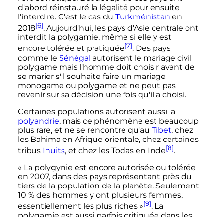
d'abord réinstauré la légalité pour ensuite
l'interdire. C'est le cas du
Turkménistan
en
[6]
2018
. Aujourd'hui, les pays d'Asie centrale ont
interdit la polygamie, même si elle y est
[7]
encore tolérée et pratiquée
.
Des pays
comme le
Sénégal
autorisent le mariage civil
polygame mais l'homme doit choisir avant de
se marier s'il souhaite faire un mariage
monogame ou polygame et ne peut pas
revenir sur sa décision une fois qu'il a choisi.
Certaines populations autorisent aussi la
polyandrie
, mais ce phénomène est beaucoup
plus rare, et ne se rencontre qu'au
Tibet
, chez
les Bahima en Afrique orientale, chez certaines
[8]
tribus
Inuits
, et chez les Todas en Inde
.
« La polygynie est encore autorisée ou tolérée
en 2007, dans des pays représentant près du
tiers de la population de la planète. Seulement
10 % des hommes y ont plusieurs femmes,
[9]
essentiellement les plus riches »
. La
polygamie est aussi parfois critiquée dans les