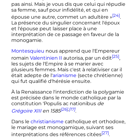
pas ainsi. Mais je vous dis que celui qui répudie
sa femme, sauf pour infidélité, et qui en
[24]
épouse une autre, commet un adultère
»
.
La présence du singulier concernant l'époux
et l'épouse peut laisser place à une
interprétation de ce passage en faveur de la
monogamie.
Montesquieu
nous apprend que l'Empereur
[25]
romain
Valentinien II
autorisa, par un édit
,
les sujets de l'Empire à se marier avec
plusieurs femmes. Mais c'est à relativiser car il
était adepte de l'
arianisme
(secte chrétienne)
qui fut qualifié d'hérésie ensuite.
À la Renaissance l'interdiction de la polygamie
est précisée dans le monde catholique par la
constitution 'Populis ac nationibus
de
[26]
,
[17]
Grégoire XIII
en 1585
.
Dans le
christianisme
catholique et orthodoxe,
le mariage est monogamique, suivant ses
[27]
interprétations des références citées
.