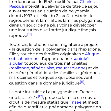
L'ordonnance de 1945 modifiée par
Charles
Pasqua
interdit la délivrance de titre de séjour
aux étrangers en situation de polygamie
depuis 1993, et celle du
24 août
restreint le
regroupement familial des familles polygames,
dans un souci de ne plus voir se développer
une institution que l'ordre juridique français
[11]
réprouve
.
Toutefois, le phénomène migratoire a projeté
«
la question de la polygamie dans l'hexagone.
Elle y touche des familles originaires d'
Afrique
subsaharienne
, d'appartenance
soninké
,
alpular
, toucouleur, de trois nationalités
(
malienne
,
sénégalaise
,
mauritanienne
) et de
manière périphérique les familles algériennes,
marocaines et turques
» qui pose souvent
[11]
question dans le domaine juridique
.
La note intitulée «
La polygamie en France
:
[12]
une fatalité
?
»
, propose la mise en œuvre
d'outils de mesure statistique (
Insee
et Ined)
afin de quantifier le phénomène polygame en