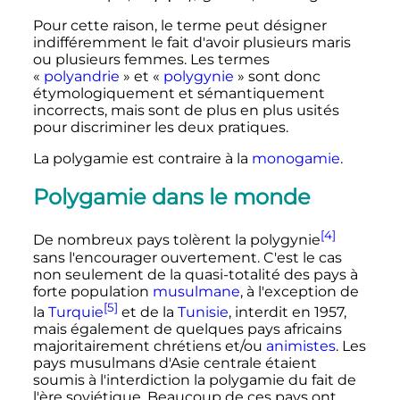
Pour cette raison, le terme peut désigner
indifféremment le fait d'avoir plusieurs maris
ou plusieurs femmes. Les termes
«
polyandrie
» et «
polygynie
» sont donc
étymologiquement et sémantiquement
incorrects, mais sont de plus en plus usités
pour discriminer les deux pratiques.
La polygamie est contraire à la
monogamie
.
Polygamie dans le monde
[4]
De nombreux pays tolèrent la polygynie
sans l'encourager ouvertement. C'est le cas
non seulement de
la quasi-totalité des pays à
forte population
musulmane
,
à l'exception de
[5]
la
Turquie
et de la
Tunisie
, interdit en 1957,
mais également de quelques pays africains
majoritairement chrétiens et/ou
animistes
. Les
pays musulmans d'Asie centrale étaient
soumis à l'interdiction la polygamie du fait de
l'ère soviétique. Beaucoup de ces pays ont