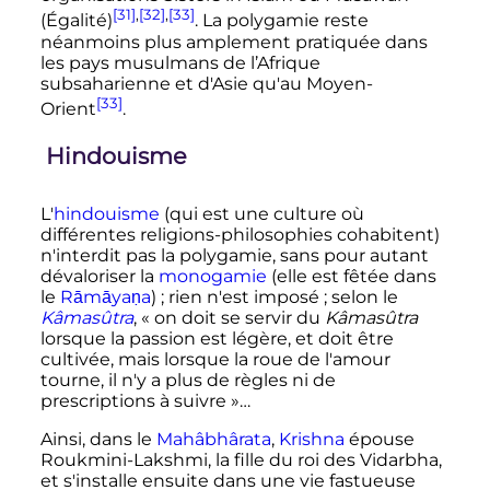
[31]
,
[32]
,
[33]
(Égalité)
. La polygamie reste
néanmoins plus amplement pratiquée dans
les pays musulmans de l’Afrique
subsaharienne et d'Asie qu'au Moyen-
[33]
Orient
.
Hindouisme
L'
hindouisme
(qui est une culture où
différentes religions-philosophies cohabitent)
n'interdit pas la polygamie, sans pour autant
dévaloriser la
monogamie
(elle est fêtée dans
le
Rāmāyaṇa
)
; rien n'est imposé
; selon le
Kâmasûtra
,
« on doit se servir du
Kâmasûtra
lorsque la passion est légère, et doit être
cultivée, mais lorsque la roue de l'amour
tourne, il n'y a plus de règles ni de
prescriptions à suivre »
…
Ainsi, dans le
Mahâbhârata
,
Krishna
épouse
Roukmini-Lakshmi, la fille du roi des Vidarbha,
et s'installe ensuite dans une vie fastueuse