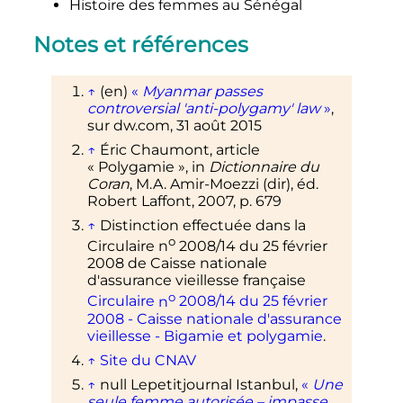
Histoire des femmes au Sénégal
Notes et références
↑
(en)
«
Myanmar passes
controversial 'anti-polygamy' law
»
,
sur
dw.com
,
31 août 2015
↑
Éric Chaumont, article
«
Polygamie
», in
Dictionnaire du
Coran
, M.A. Amir-Moezzi (dir), éd.
Robert Laffont, 2007,
p.
679
↑
Distinction effectuée dans la
o
Circulaire
n
2008/14
du 25 février
2008 de Caisse nationale
d'assurance vieillesse française
o
Circulaire
n
2008/14
du 25 février
2008 - Caisse nationale d'assurance
vieillesse - Bigamie et polygamie
.
↑
Site du CNAV
↑
null Lepetitjournal Istanbul,
«
Une
seule femme autorisée – impasse