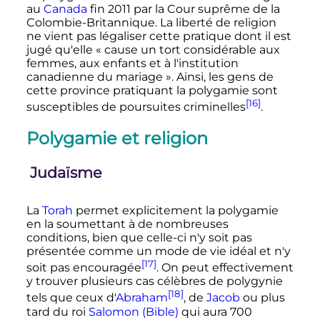
au
Canada
fin 2011 par la Cour suprême de la
Colombie-Britannique. La liberté de religion
ne vient pas légaliser cette pratique dont il est
jugé qu'elle
« cause un tort considérable aux
femmes, aux enfants et à l'institution
canadienne du mariage »
. Ainsi, les gens de
cette province pratiquant la polygamie sont
[16]
susceptibles de poursuites criminelles
.
Polygamie et religion
Judaïsme
La
Torah
permet explicitement la polygamie
en la soumettant à de nombreuses
conditions, bien que celle-ci n'y soit pas
présentée comme un mode de vie idéal et n'y
[17]
soit pas encouragée
. On peut effectivement
y trouver plusieurs cas célèbres de polygynie
[18]
tels que ceux d'
Abraham
, de
Jacob
ou plus
tard du roi
Salomon (Bible)
qui aura
700