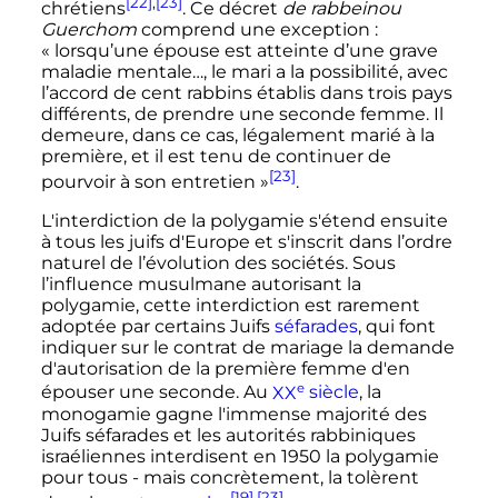
[22]
,
[23]
chrétiens
. Ce décret
de rabbeinou
Guerchom
comprend une exception
:
«
lorsqu’une épouse est atteinte d’une grave
maladie mentale…, le mari a la possibilité, avec
l’accord de cent rabbins établis dans trois pays
différents, de prendre une seconde femme. Il
demeure, dans ce cas, légalement marié à la
première, et il est tenu de continuer de
[23]
pourvoir à son entretien
»
.
L'interdiction de la polygamie s'étend ensuite
à tous les juifs d'Europe et s'inscrit dans l’ordre
naturel de l’évolution des sociétés. Sous
l’influence musulmane autorisant la
polygamie, cette interdiction est rarement
adoptée par certains Juifs
séfarades
, qui font
indiquer sur le contrat de mariage la demande
d'autorisation de la première femme d'en
e
épouser une seconde. Au
XX
siècle
, la
monogamie gagne l'immense majorité des
Juifs séfarades et les autorités rabbiniques
israéliennes interdisent en 1950 la polygamie
pour tous - mais concrètement, la tolèrent
[19]
,
[23]