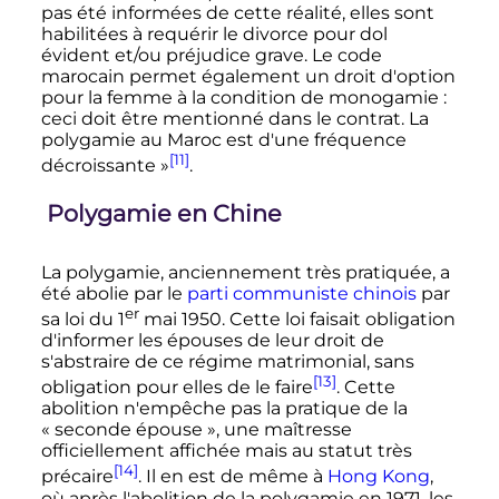
pas été informées de cette réalité, elles sont
habilitées à requérir le divorce pour dol
évident et/ou préjudice grave. Le code
marocain permet également un droit d'option
pour la femme à la condition de monogamie
:
ceci doit être mentionné dans le contrat. La
polygamie au Maroc est d'une fréquence
[11]
décroissante
»
.
Polygamie en Chine
La polygamie, anciennement très pratiquée, a
été abolie par le
parti communiste chinois
par
er
sa loi du
1
mai 1950
. Cette loi faisait obligation
d'informer les épouses de leur droit de
s'abstraire de ce régime matrimonial, sans
[13]
obligation pour elles de le faire
. Cette
abolition n'empêche pas la pratique de la
«
seconde épouse
», une maîtresse
officiellement affichée mais au statut très
[14]
précaire
. Il en est de même à
Hong Kong
,
où après l'abolition de la polygamie en 1971, les