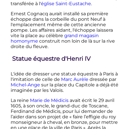
transférée à l'
église Saint-Eustache
.
Ernest Cognacq aurait installé sa première
échoppe dans la corbeille du pont Neuf à
l'emplacement même de cette ancienne
pompe. Les affaires aidant, l'échoppe laissera
vite la place au célèbre
grand magasin
homonyme
construit non loin de là sur la rive
droite du fleuve.
Statue équestre d'Henri IV
L'idée de dresser une statue équestre à Paris à
l'imitation de celle de
Marc Aurèle
dressée par
Michel-Ange
sur la place du Capitole a déjà été
imaginée par les Valois.
La reine
Marie de Médicis
avait écrit le
29 avril
1605
, à son oncle, le grand-duc de Toscane,
Ferdinand de Médicis, pour lui demander de
l’aider dans son projet de
« faire l’effigie du roy
monseigneur à cheval, en bronze, pour mettre
en une place de la ville de Paris »
. Après la