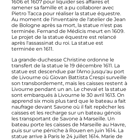
1606 et 1607 pour liquider ses affaires et
ramener sa famille et a pu collaborer avec
Pietro Tacca pour réaliser la statue équestre.
Au moment de l'inventaire de l'atelier de Jean
de Bologne après sa mort, la statue n'est pas
terminée. Fernand de Médicis meurt en 1609.
Le projet de la statue équestre est relancé
après l'assassinat du roi. La statue est
terminée en 1611.
La grande-duchesse Christine ordonne le
transfert de la statue le
19 décembre 1611
. La
statue est descendue par l'Arno jusqu'au port
de Livourne où Giovan Battista Crespi surveille
son transbordement, mais les caisses restent à
Livourne pendant un an. Le cheval et la statue
sont embarqués à Livourne le
30 avril 1613
. On
apprend six mois plus tard que le bateau a fait
naufrage devant Savone où il fait repêcher les
caisses et les recharge sur un bateau génois
les transportant de Savone à Marseille. Un
bateau porte les caisses de Marseille au Havre,
puis sur une péniche à Rouen en
juin 1614
. La
statue arrive à Paris le
24 juillet 1614
. Marie de