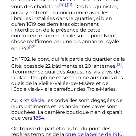
[10]
,
[11]
vous des charlatans
. Des bouquinistes,
aussi, y entrent en concurrence avec les
librairies installées dans le quartier, si bien
qu'en 1619 ces dernières obtiennent
l'interdiction de la présence de cette
concurrence commerciale sur le pont Neuf,
chose réaffirmée par une ordonnance royale
[12]
en 1742
.
En 1702, le pont, qui fait partie du quartier de la
[13]
Cité, possède
22 bâtiments
et 20 lanternes
.
Il commence quai des Augustins, vis-à-vis de
la place Dauphine et se termine aux coins des
quais de la Vieille-Vallée-de-Misère et de
l'École vis-à-vis le carrefour des Trois-Maries.
e
Au
XIX
siècle
, les corbeilles sont dégagées de
leurs bâtiments et les anciennes caves sont
bouchées. La dernière boutique n'en disparaît
que vers
1854
.
On trouve de part et d'autre du pont des
repères témoins de la
crue de la Seine de 1910
.