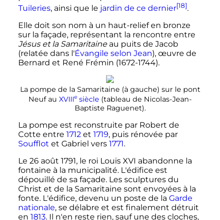
[18]
Tuileries
, ainsi que le
jardin de ce dernier
.
Elle doit son nom à un haut-relief en bronze
sur la façade, représentant la rencontre entre
Jésus et la Samaritaine
au puits de Jacob
(relatée dans l'
Évangile selon Jean
), œuvre de
Bernard et René Frémin (1672-1744).
La pompe de la Samaritaine (à gauche) sur le pont
e
Neuf au
XVIII
siècle
(tableau de Nicolas-Jean-
Baptiste Raguenet).
La pompe est reconstruite par Robert de
Cotte entre
1712
et
1719
, puis rénovée par
Soufflot
et Gabriel vers
1771
.
Le
26 août 1791
, le roi Louis XVI abandonne la
fontaine à la municipalité. L'édifice est
dépouillé de sa façade. Les sculptures du
Christ et de la Samaritaine sont envoyées à la
fonte. L'édifice, devenu un poste de la
Garde
nationale
, se délabre et est finalement détruit
en
1813
. Il n'en reste rien, sauf une des cloches,