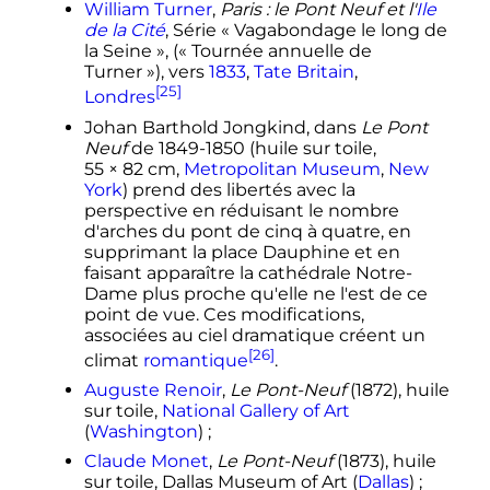
William Turner
,
Paris
: le Pont Neuf et l'
Ile
de la Cité
, Série «
Vagabondage le long de
la Seine
», («
Tournée annuelle de
Turner
»), vers
1833
,
Tate Britain
,
[25]
Londres
Johan Barthold Jongkind, dans
Le Pont
Neuf
de 1849-1850 (huile sur toile,
55 × 82
cm
,
Metropolitan Museum
,
New
York
) prend des libertés avec la
perspective en réduisant le nombre
d'arches du pont de cinq à quatre, en
supprimant la place Dauphine et en
faisant apparaître la cathédrale Notre-
Dame plus proche qu'elle ne l'est de ce
point de vue. Ces modifications,
associées au ciel dramatique créent un
[26]
climat
romantique
.
Auguste Renoir
,
Le Pont-Neuf
(1872), huile
sur toile,
National Gallery of Art
(
Washington
)
;
Claude Monet
,
Le Pont-Neuf
(1873), huile
sur toile, Dallas Museum of Art (
Dallas
)
;