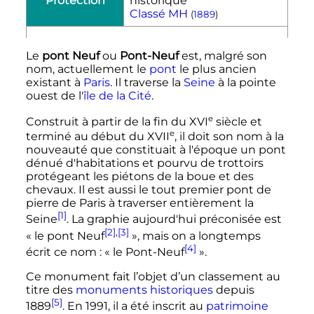
Protection
Classé MH
(
1889
)
Le
pont Neuf
ou
Pont-Neuf
est, malgré son
nom, actuellement le
pont
le plus ancien
existant à
Paris
. Il traverse la
Seine
à la pointe
ouest de l'
île de la Cité
.
e
Construit à partir de la fin du
XVI
siècle
et
e
terminé au début du
XVII
, il doit son nom à la
nouveauté que constituait à l'époque un pont
dénué d'habitations et pourvu de trottoirs
protégeant les piétons de la boue et des
chevaux. Il est aussi le tout premier pont de
pierre de Paris à traverser entièrement la
[1]
Seine
. La graphie aujourd'hui préconisée est
[2]
,
[3]
«
le pont Neuf
», mais on a longtemps
[4]
écrit ce nom
: «
le Pont-Neuf
».
Ce monument fait l’objet d’un classement au
titre des
monuments historiques
depuis
[5]
1889
. En 1991, il a été inscrit au
patrimoine