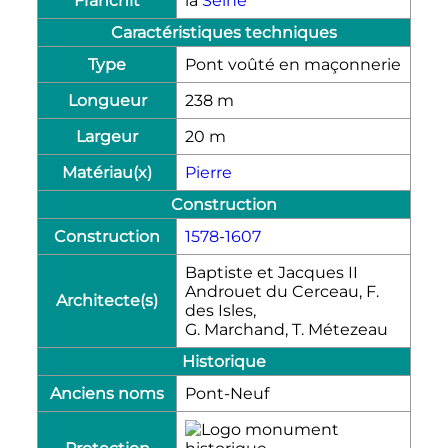
Franchit
la
Seine
Caractéristiques techniques
Type
Pont voûté en maçonnerie
Longueur
238
m
Largeur
20
m
Matériau(x)
Pierre
Construction
Construction
1578
-
1607
Baptiste et Jacques II
Androuet du Cerceau, F.
Architecte(s)
des Isles,
G. Marchand, T. Métezeau
Historique
Anciens noms
Pont-Neuf