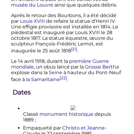
musée du Louvre
ainsi que quelques débris.
Après le retour des Bourbons, il a été décidé
par
Louis XVIII
de refaire la statue d'Henri IV.
Une effigie provisoire est installée en 1814. Le
piédestal est inauguré par Louis XVIII le
28
octobre 1817
. La statue équestre, œuvre du
sculpteur François-Frédéric Lemot, est
[21]
inaugurée le
25 août 1818
.
Le
14 avril 1918
, durant la
première Guerre
mondiale
, un obus lancé par la
Grosse Bertha
explose dans la
Seine
à hauteur du Pont-Neuf
[22]
face à
la Samaritaine
.
Dates
Classé
monument historique
depuis
1889
;
Empaqueté par
Christo et Jeanne-
Claude
le
22 septembre 1985