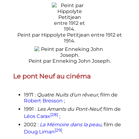
Peint par Hippolyte Petitjean entre 1912 et
1914.
Peint par Enneking John Joseph.
Le pont Neuf au cinéma
1971
:
Quatre Nuits d'un rêveur
, film de
Robert Bresson
;
1991
:
Les Amants du Pont-Neuf
, film de
[28]
Léos Carax
;
2002
:
La Mémoire dans la peau
, film de
[29]
Doug Liman
.