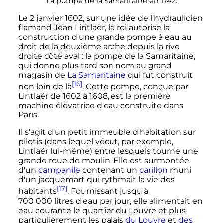
La pompe de la Samaritaine en 1742.
Le
2 janvier 1602
, sur une idée de l'hydraulicien
flamand Jean Lintlaër, le roi autorise la
construction d'une grande pompe à eau au
droit de la deuxième arche depuis la rive
droite côté aval
: la pompe de la Samaritaine,
qui donne plus tard son nom au grand
magasin de
La Samaritaine
qui fut construit
[16]
non loin de là
. Cette pompe, conçue par
Lintlaër de 1602 à 1608, est la première
machine élévatrice d'eau construite dans
Paris.
Il s'agit d'un petit immeuble d'habitation sur
pilotis (dans lequel vécut, par exemple,
Lintlaër lui-même) entre lesquels tourne une
grande roue de moulin. Elle est surmontée
d'un
campanile
contenant un
carillon
muni
d'un jacquemart qui rythmait la vie des
[17]
habitants
. Fournissant jusqu'à
700 000
litres
d'eau par jour, elle alimentait en
eau courante le quartier du Louvre et plus
particulièrement les palais
du Louvre
et
des