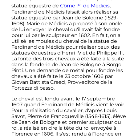
er
statue équestre de
Côme
I
de Médicis
,
Ferdinand de Médicis faisait alors réaliser sa
statue équestre par Jean de Bologne (1529-
1608). Marie de Médicis a proposé à son oncle
de lui envoyer le cheval qu'il avait fait fondre
pour lui par le sculpteur en 1602. En fait, on a
utilisé les moules du cheval de la statue de
Ferdinand de Médicis pour réaliser ceux des
statues équestres d'Henri IV et de Philippe III.
La fonte des trois chevaux a été faite à la suite
dans la fonderie de Jean de Bologne à Borgo
Pinti. Une demande de métal pour fondre les
chevaux a été faite le
23 octobre 1606
par
Giovan Battista Cresci, Provveditore de la
Fortezza di basso.
Le cheval est fondu avant le
17 septembre
1607
quand Ferdinand de Médicis vient le voir.
Pour la réalisation du cavalier, d'après Louis
Savot, Pierre de Francqueville (1548-1615), élève
de Jean de Bologne et premier sculpteur du
roi, a réalisé en cire la tête du roi envoyée à
Florence en 1606. Il s'est rendu à Florence en