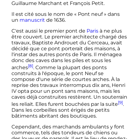
Guillaume Marchant et François Petit.
Il est cité sous le nom de «
Pont neuf
» dans
un
manuscrit
de 1636.
C'est aussi le premier pont de
Paris
à ne plus
être couvert. Le premier architecte chargé des
travaux, Baptiste Androuet du Cerceau, avait
décidé que ce pont porterait des maisons, à
l'instar des autres ponts de Paris. Il ménagea
donc des caves dans les piles et sous les
[8]
arches
. Comme la plupart des ponts
construits à l'époque, le pont Neuf se
compose d'une série de courtes arches. À la
reprise des travaux interrompus dix ans, Henri
IV opta pour un pont sans maisons, mais les
caves déjà construites restèrent. Un souterrain
[9]
les reliait. Elles furent bouchées par la suite
.
Dans les corbeilles sont érigés de petits
bâtiments abritant des boutiques.
Cependant, des marchands ambulants y font
commerce, tels des tondeurs de chiens ou
des loueurs de parasols. Il est le lieu de rendez-