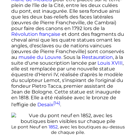
plein de l'île de la Cité, entre les deux culées
du pont, est inaugurée. Elle sera fondue ainsi
que les deux bas-reliefs des faces latérales
(œuvres de Pierre Francheville, de Cambrai)
pour faire des canons en 1792 lors de la
Révolution française
et dont des fragments du
cheval ainsi que les quatre statues ornant les
angles, d'esclaves ou de nations vaincues
(œuvres de Pierre Francheville) sont conservés
au
musée du Louvre
. Sous la
Restauration
, à la
suite d'une souscription lancée par
Louis XVIII
,
elle est remplacée par une nouvelle statue
équestre d'Henri IV, réalisée d'après le modèle
du sculpteur Lemot, s'inspirant de l'original du
fondeur Pietro Tacca, premier assistant de
Jean de Bologne. Cette statue est inaugurée
en 1818. Elle a été réalisée avec le bronze de
[14]
l'effigie de
Desaix
.
Le pont Neuf en
1852
, avec les boutiques au-dessus
de chaque pile.