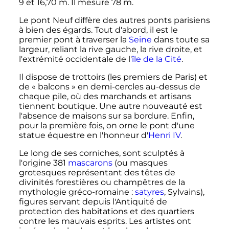
9 et 16,70
m
. Il mesure
78
m
.
Le pont Neuf diffère des autres ponts parisiens
à bien des égards. Tout d'abord, il est le
premier pont à traverser la
Seine
dans toute sa
largeur, reliant la rive gauche, la rive droite, et
l'extrémité occidentale de l'
île de la Cité
.
Il dispose de trottoirs (les premiers de Paris) et
de «
balcons
» en demi-cercles au-dessus de
chaque pile, où des marchands et artisans
tiennent boutique. Une autre nouveauté est
l'absence de maisons sur sa bordure. Enfin,
pour la première fois, on orne le pont d'une
statue équestre en l'honneur d'
Henri IV
.
Le long de ses corniches, sont sculptés à
l'origine 381
mascarons
(ou masques
grotesques représentant des têtes de
divinités forestières ou champêtres de la
mythologie gréco-romaine
:
satyres
, Sylvains),
figures servant depuis l'Antiquité de
protection des habitations et des quartiers
contre les mauvais esprits. Les artistes ont