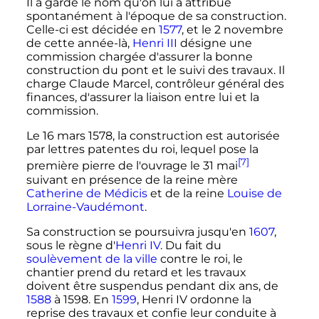
Il a gardé le nom qu'on lui a attribué
spontanément à l'époque de sa construction.
Celle-ci est décidée en
1577
, et le
2 novembre
de cette année-là,
Henri III
désigne une
commission chargée d'assurer la bonne
construction du pont et le suivi des travaux. Il
charge Claude Marcel, contrôleur général des
finances, d'assurer la liaison entre lui et la
commission.
Le
16 mars 1578
, la construction est autorisée
par lettres patentes du roi, lequel pose la
[7]
première pierre de l'ouvrage le
31 mai
suivant en présence de la reine mère
Catherine de Médicis
et de la reine
Louise de
Lorraine-Vaudémont
.
Sa construction se poursuivra jusqu'en
1607
,
sous le règne d'
Henri IV
. Du fait du
soulèvement de la ville
contre le roi, le
chantier prend du retard et les travaux
doivent être suspendus pendant dix ans, de
1588
à 1598. En
1599
, Henri IV ordonne la
reprise des travaux et confie leur conduite à