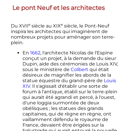
Le pont Neuf et les architectes
e
e
Du
XVII
siècle
au
XIX
siècle
, le Pont-Neuf
inspira les architectes qui imaginèrent de
nombreux projets pour aménager son terre-
plein.
En
1662
, l'architecte Nicolas de l'Espine
conçut un projet, à la demande du sieur
Dupin, aide des cérémonies de Louis XIV,
sous le ministère de
Colbert
qui était
désireux de magnifier les abords de la
statue équestre du grand-père de
Louis
XIV
. Il s'agissait d'établir une sorte de
forum à l'antique, établi sur le terre-plein
qui aurait été agrandi et percé, à l'ouest,
d'une loggia surmontée de deux
obélisques
; les statues des grands
capitaines, qui de règne en règne, ont
vaillamment défendu le royaume de
France, devaient être érigées sur la
balustrade qui aurait entouré la nouvelle