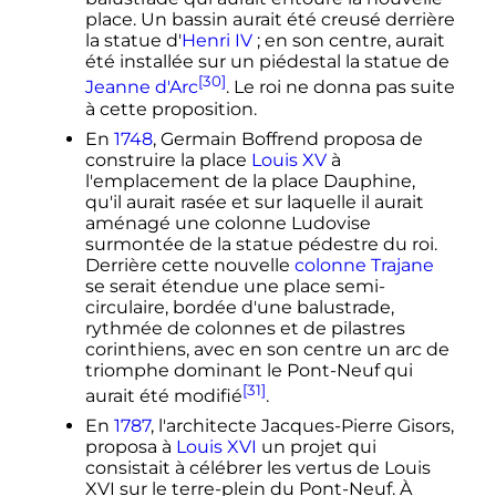
place. Un bassin aurait été creusé derrière
la statue d'
Henri IV
; en son centre, aurait
été installée sur un piédestal la statue de
[30]
Jeanne d'Arc
. Le roi ne donna pas suite
à cette proposition.
En
1748
, Germain Boffrend proposa de
construire la place
Louis XV
à
l'emplacement de la place Dauphine,
qu'il aurait rasée et sur laquelle il aurait
aménagé une colonne Ludovise
surmontée de la statue pédestre du roi.
Derrière cette nouvelle
colonne Trajane
se serait étendue une place semi-
circulaire, bordée d'une balustrade,
rythmée de colonnes et de pilastres
corinthiens, avec en son centre un arc de
triomphe dominant le Pont-Neuf qui
[31]
aurait été modifié
.
En
1787
, l'architecte Jacques-Pierre Gisors,
proposa à
Louis XVI
un projet qui
consistait à célébrer les vertus de Louis
XVI sur le terre-plein du Pont-Neuf. À