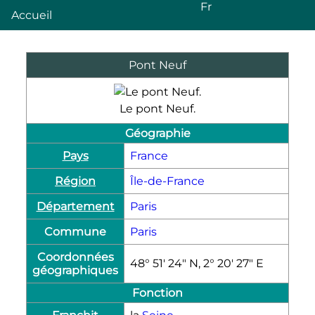
Fr
Accueil
Pont Neuf
Le pont Neuf.
Géographie
Pays
France
Région
Île-de-France
Département
Paris
Commune
Paris
Coordonnées
48° 51′ 24″ N, 2° 20′ 27″ E
géographiques
Fonction