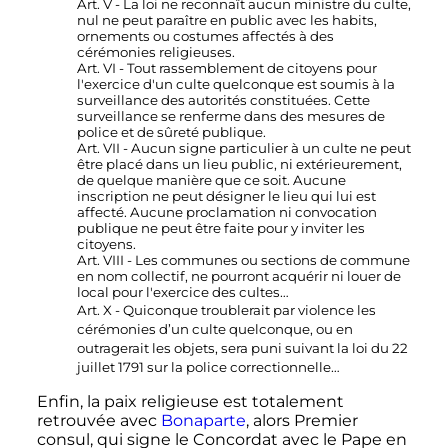
Art. V - La loi ne reconnaît aucun ministre du culte,
nul ne peut paraître en public avec les habits,
ornements ou costumes affectés à des
cérémonies religieuses.
Art. VI - Tout rassemblement de citoyens pour
l'exercice d'un culte quelconque est soumis à la
surveillance des autorités constituées. Cette
surveillance se renferme dans des mesures de
police et de sûreté publique.
Art. VII - Aucun signe particulier à un culte ne peut
être placé dans un lieu public, ni extérieurement,
de quelque manière que ce soit. Aucune
inscription ne peut désigner le lieu qui lui est
affecté. Aucune proclamation ni convocation
publique ne peut être faite pour y inviter les
citoyens.
Art. VIII - Les communes ou sections de commune
en nom collectif, ne pourront acquérir ni louer de
local pour l'exercice des cultes…
Art. X - Quiconque troublerait par violence les
cérémonies d’un culte quelconque, ou en
outragerait les objets, sera puni suivant la loi du 22
juillet 1791 sur la police correctionnelle…
Enfin, la paix religieuse est totalement
retrouvée avec
Bonaparte
, alors Premier
consul, qui signe le Concordat avec le Pape en