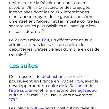
défenseur de la Révolution, constate en
octobre 1791
:
« On accrédite des préjugés
incendiaires dont les mieux intentionnés
n'ont aucun moyen de se garantir, on sème,
on entretient l'aigreur et l'animosité contre les
sectateurs les plus paisibles du parti que l'on
[30]
n'a pas adopté »
.
Le 29 novembre
1791
, un décret donne aux
administrateurs locaux la possibilité de
déporter les prêtres de leur domicile en cas de
[31]
trouble
.
Les suites
Des mesures de
déchristianisation
se
poursuivent en France en
1793
et
1794
, avec le
développement du
culte de la Raison et de
l'Être suprême
, et la fermeture des
églises
au
culte du 31 mai
1793
jusque vers novembre
1794
.
Les lois de
1790
—
hors Constitution civile du