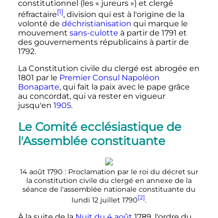
constitutionnel (les «
jureurs
») et clergé
[1]
réfractaire
, division qui est à l'origine de la
volonté de
déchristianisation
qui marque le
mouvement
sans-culotte
à partir de 1791 et
des gouvernements républicains à partir de
1792.
La Constitution civile du clergé est abrogée en
1801 par le
Premier Consul
Napoléon
Bonaparte
, qui fait la paix avec le pape grâce
au concordat, qui va rester en vigueur
jusqu'en
1905
.
Le Comité ecclésiastique de
l'Assemblée constituante
14 août 1790
: Proclamation par le roi
du décret sur
la constitution civile du clergé en annexe de la
séance de l'assemblée nationale constituante du
[2]
lundi 12 juillet 1790
.
À la suite de la
Nuit du 4 août
1789, l'ordre du