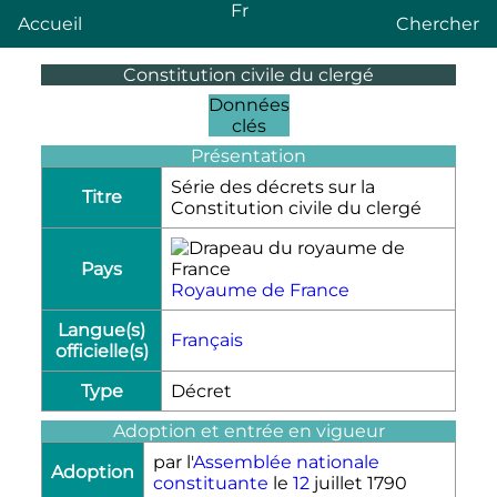
Fr
Accueil
Chercher
Constitution civile du clergé
Données
clés
Présentation
Série des décrets sur la
Titre
Constitution civile du clergé
Pays
Royaume de France
Langue(s)
Français
officielle(s)
Type
Décret
Adoption et entrée en vigueur
par l'
Assemblée nationale
Adoption
constituante
le
12
juillet 1790