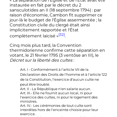
« La séparation de l'Église et de l'État avait été
instaurée en fait par le décret du 2
sansculotides an II (18 septembre 1794) : par
raison d'économie, Cambon fit supprimer ce
jour-là le budget de l'Église assermentée ; la
Constitution civile du clergé était ainsi
implicitement rapportée et l'État
[32]
complètement laïcisé »
.
Cinq mois plus tard, la Convention
thermidorienne confirme cette séparation en
votant, le 21 février 1795 (3 ventôse an III), le
Décret sur la liberté des cultes
:
Art. I - Conformément à l'article VII de la
Déclaration des Droits de l'homme et à l'article 122
de la Constitution, l'exercice d'aucun culte ne
peut être troublé.
Art. II - La République n'en salarie aucun.
Art. III.- Elle ne fournit aucun local, ni pour
l'exercice des cultes, ni pour le logement des
ministres.
Art. IV.- Les cérémonies de tout culte sont
interdites hors de l'enceinte choisie pour leur
exercice.