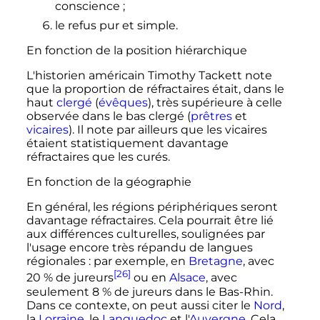
conscience
;
le refus pur et simple.
En fonction de la position hiérarchique
L'historien américain Timothy Tackett note
que la proportion de réfractaires était, dans le
haut
clergé
(
évêques
), très supérieure à celle
observée dans le bas clergé (
prêtres
et
vicaires
). Il note par ailleurs que les vicaires
étaient statistiquement davantage
réfractaires que les curés.
En fonction de la géographie
En général, les régions périphériques seront
davantage réfractaires. Cela pourrait être lié
aux différences culturelles, soulignées par
l'usage encore très répandu de langues
régionales
: par exemple, en
Bretagne
, avec
[26]
20
% de jureurs
ou en
Alsace
, avec
seulement 8
% de jureurs dans le Bas-Rhin.
Dans ce contexte, on peut aussi citer le
Nord
,
la
Lorraine
, le
Languedoc
et l'
Auvergne
. Cela