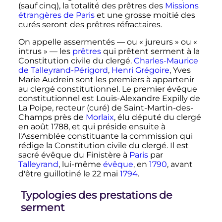
(sauf cinq), la totalité des prêtres des
Missions
étrangères de Paris
et une grosse moitié des
curés seront des prêtres réfractaires.
On appelle assermentés
—
ou « jureurs » ou «
intrus »
—
les
prêtres
qui prêtent serment à la
Constitution civile du clergé.
Charles-Maurice
de Talleyrand-Périgord
,
Henri Grégoire
, Yves
Marie Audrein sont les premiers à appartenir
au clergé constitutionnel. Le premier évêque
constitutionnel est Louis-Alexandre Expilly de
La Poipe, recteur (curé) de Saint-Martin-des-
Champs près de
Morlaix
, élu député du clergé
en août 1788, et qui préside ensuite à
l'Assemblée constituante la commission qui
rédige la Constitution civile du clergé. Il est
sacré évêque du Finistère à
Paris
par
Talleyrand
, lui-même
évêque
, en
1790
, avant
d'être guillotiné le 22 mai
1794
.
Typologies des prestations de
serment