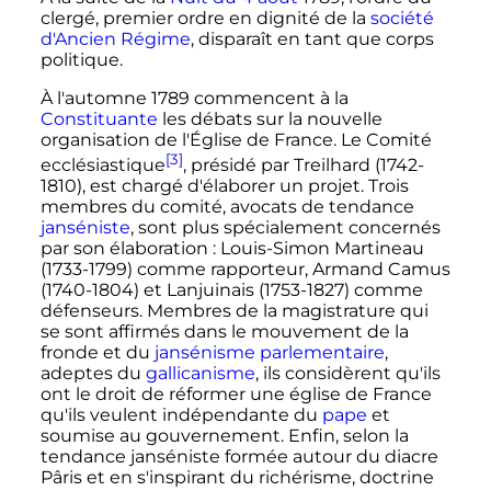
clergé, premier ordre en dignité de la
société
d'Ancien Régime
, disparaît en tant que corps
politique.
À l'automne 1789 commencent à la
Constituante
les débats sur la nouvelle
organisation de l'Église de France. Le Comité
[3]
ecclésiastique
, présidé par Treilhard (1742-
1810), est chargé d'élaborer un projet. Trois
membres du comité, avocats de tendance
janséniste
, sont plus spécialement concernés
par son élaboration
: Louis-Simon Martineau
(1733-1799) comme rapporteur, Armand Camus
(1740-1804) et Lanjuinais (1753-1827) comme
défenseurs. Membres de la magistrature qui
se sont affirmés dans le mouvement de la
fronde et du
jansénisme parlementaire
,
adeptes du
gallicanisme
, ils considèrent qu'ils
ont le droit de réformer une église de France
qu'ils veulent indépendante du
pape
et
soumise au gouvernement. Enfin, selon la
tendance janséniste formée autour du diacre
Pâris et en s'inspirant du richérisme, doctrine