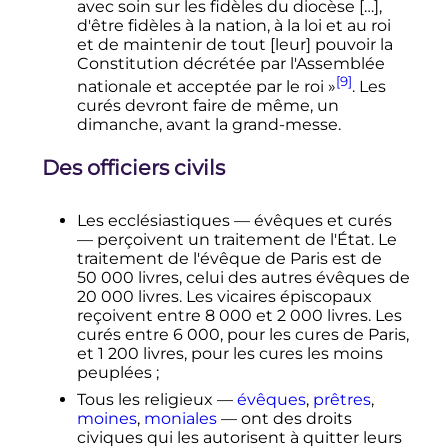
avec soin sur les fidèles du diocèse […],
d'être fidèles à la nation, à la loi et au roi
et de maintenir de tout [leur] pouvoir la
Constitution décrétée par l'Assemblée
[9]
nationale et acceptée par le roi »
. Les
curés devront faire de même, un
dimanche, avant la grand-messe.
Des officiers civils
Les ecclésiastiques
—
évêques et curés
—
perçoivent un traitement de l'État. Le
traitement de l'évêque de Paris est de
50 000
livres, celui des autres évêques de
20 000
livres. Les vicaires épiscopaux
reçoivent entre
8 000
et
2 000
livres. Les
curés entre
6 000
, pour les cures de Paris,
et
1 200
livres, pour les cures les moins
peuplées
;
Tous les religieux
—
évêques
,
prêtres
,
moines
,
moniales
—
ont des droits
civiques qui les autorisent à quitter leurs