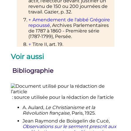
actif, l'électeur devant justifier un
revenu de 150 ou 200 journées de
travail. Gazier, p. 32.
↑
Amendement de l'abbé Grégoire
repoussé
, Archives Parlementaires
de 1787 à 1860 - Première série
(1787-1799), Persée.
↑
Titre II, art. 19.
↑
Titre II, art. 21.
Voir aussi
↑
En renonçant à leur traitement.
↑
La Gorce,
Histoire religieuse de la
Bibliographie
Révolution française
, 1911-1922, t. 1,
p.
255
, cité par Viguerie,
Christianisme et Révolution
, 1986,
p.
79
.
: source utilisée pour la rédaction de l'article
↑
Cité par La Gorce,
Histoire
religieuse de la Révolution française
,
A. Aulard,
Le Christianisme et la
t. I,
p.
276
.
Révolution française
, Paris, 1925.
↑
Cité par Viguerie,
Christianisme et
Jean Raymond de Boisgelin de Cucé,
Révolution
,
p.
82
.
Observations sur le serment prescrit aux
↑
Boisgelin.