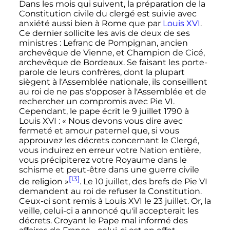
Dans les mois qui suivent, la préparation de la
Constitution civile du clergé est suivie avec
anxiété aussi bien à Rome que par
Louis XVI
.
Ce dernier sollicite les avis de deux de ses
ministres
: Lefranc de Pompignan, ancien
archevêque de Vienne, et Champion de Cicé,
archevêque de Bordeaux. Se faisant les porte-
parole de leurs confrères, dont la plupart
siègent à l'Assemblée nationale, ils conseillent
au roi de ne pas s'opposer à l'Assemblée et de
rechercher un compromis avec Pie VI.
Cependant, le pape écrit le 9 juillet 1790 à
Louis XVI
:
« Nous devons vous dire avec
fermeté et amour paternel que, si vous
approuvez les décrets concernant le Clergé,
vous induirez en erreur votre Nation entière,
vous précipiterez votre Royaume dans le
schisme et peut-être dans une guerre civile
[13]
de religion »
. Le 10 juillet, des brefs de Pie VI
demandent au roi de refuser la Constitution.
Ceux-ci sont remis à Louis XVI le 23 juillet. Or, la
veille, celui-ci a annoncé qu'il accepterait les
décrets. Croyant le Pape mal informé des