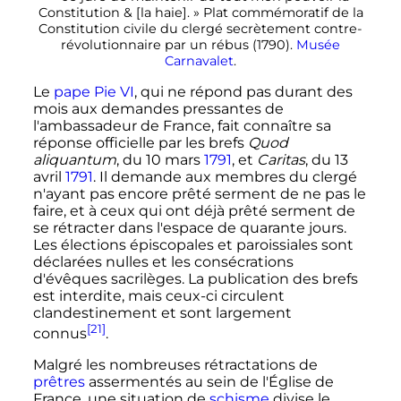
Constitution & [la haie].
» Plat commémoratif de la
Constitution civile du clergé secrètement contre-
révolutionnaire par un rébus (1790).
Musée
Carnavalet
.
Le
pape
Pie VI
, qui ne répond pas durant des
mois aux demandes pressantes de
l'ambassadeur de France, fait connaître sa
réponse officielle par les brefs
Quod
aliquantum
, du 10 mars
1791
, et
Caritas
, du 13
avril
1791
. Il demande aux membres du clergé
n'ayant pas encore prêté serment de ne pas le
faire, et à ceux qui ont déjà prêté serment de
se rétracter dans l'espace de quarante jours.
Les élections épiscopales et paroissiales sont
déclarées nulles et les consécrations
d'évêques sacrilèges. La publication des brefs
est interdite, mais ceux-ci circulent
clandestinement et sont largement
[21]
connus
.
Malgré les nombreuses rétractations de
prêtres
assermentés au sein de l'Église de
France, une situation de
schisme
divise le