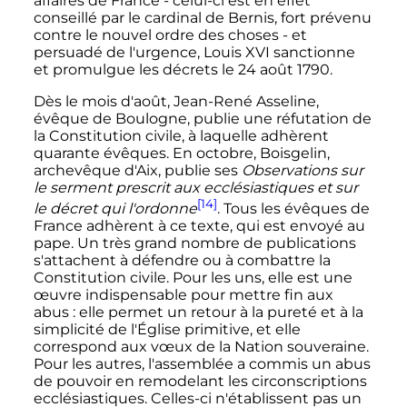
affaires de France - celui-ci est en effet
conseillé par le cardinal de Bernis, fort prévenu
contre le nouvel ordre des choses - et
persuadé de l'urgence, Louis XVI sanctionne
et promulgue les décrets le 24 août 1790.
Dès le mois d'août, Jean-René Asseline,
évêque de Boulogne, publie une réfutation de
la Constitution civile, à laquelle adhèrent
quarante évêques. En octobre, Boisgelin,
archevêque d'Aix, publie ses
Observations sur
le serment prescrit aux ecclésiastiques et sur
[14]
le décret qui l'ordonne
. Tous les évêques de
France adhèrent à ce texte, qui est envoyé au
pape. Un très grand nombre de publications
s'attachent à défendre ou à combattre la
Constitution civile. Pour les uns, elle est une
œuvre indispensable pour mettre fin aux
abus
: elle permet un retour à la pureté et à la
simplicité de l'Église primitive, et elle
correspond aux vœux de la Nation souveraine.
Pour les autres, l'assemblée a commis un abus
de pouvoir en remodelant les circonscriptions
ecclésiastiques. Celles-ci n'établissent pas un