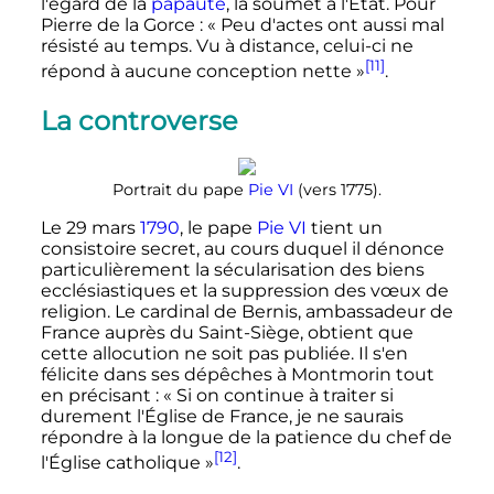
l'égard de la
papauté
, la soumet à l'État. Pour
Pierre de la Gorce
:
« Peu d'actes ont aussi mal
résisté au temps. Vu à distance, celui-ci ne
[11]
répond à aucune conception nette »
.
La controverse
Portrait du pape
Pie VI
(vers 1775).
Le 29 mars
1790
, le pape
Pie VI
tient un
consistoire secret, au cours duquel il dénonce
particulièrement la sécularisation des biens
ecclésiastiques et la suppression des vœux de
religion. Le cardinal de Bernis, ambassadeur de
France auprès du Saint-Siège, obtient que
cette allocution ne soit pas publiée. Il s'en
félicite dans ses dépêches à Montmorin tout
en précisant
:
« Si on continue à traiter si
durement l'Église de France, je ne saurais
répondre à la longue de la patience du chef de
[12]
l'Église catholique »
.