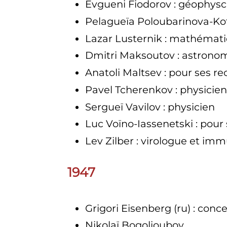
Evgueni Fiodorov
: géophysc
Pelagueïa Poloubarinova-Ko
Lazar Lusternik
: mathémati
Dmitri Maksoutov
: astronom
Anatoli Maltsev
: pour ses r
Pavel Tcherenkov
: physicien
Sergueï Vavilov
: physicien
Luc Voïno-Iassenetski
: pour
Lev Zilber
: virologue et im
1947
Grigori Eisenberg
(ru)
: conc
Nikolaï Bogolioubov