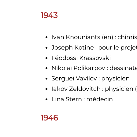
1943
Ivan Knouniants
(en)
: chimi
Joseph Kotine
: pour le proje
Féodossi Krassovski
Nikolaï Polikarpov
: dessinat
Sergueï Vavilov
: physicien
Iakov Zeldovitch
: physicien
Lina Stern
: médecin
1946