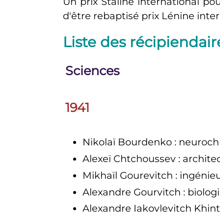
Un prix Staline international p
d'être rebaptisé prix Lénine inte
Liste des récipiendair
Sciences
1941
Nikolaï Bourdenko
: neuroch
Alexeï Chtchoussev
: archite
Mikhaïl Gourevitch
: ingénie
Alexandre Gourvitch
: biolog
Alexandre Iakovlevitch Khin