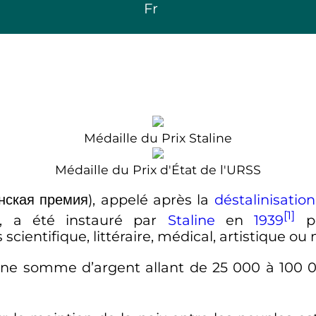
Fr
Médaille du Prix Staline
Médaille du Prix d'État de l'URSS
нская премия
), appelé après la
déstalinisation
[1]
), a été instauré par
Staline
en
1939
po
cientifique, littéraire, médical, artistique ou 
d’une somme d’argent allant de
25 000
à
100 