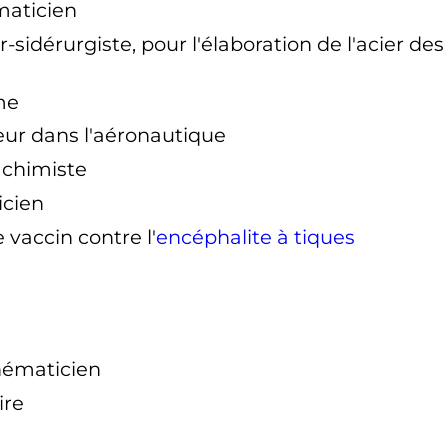
maticien
r-sidérurgiste, pour l'élaboration de l'acier de
me
eur dans l'aéronautique
n chimiste
icien
e vaccin contre l'
encéphalite à tiques
hématicien
ire