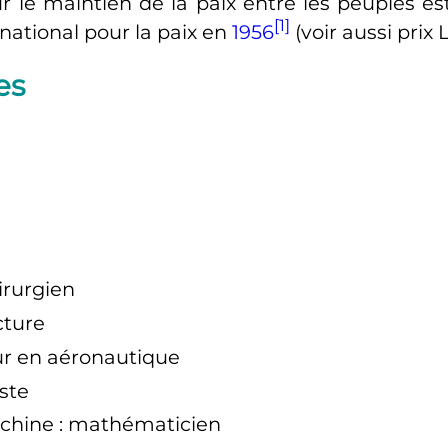
our le maintien de la paix entre les peuples 
[1]
rnational pour la paix en
1956
(voir aussi prix
es
irurgien
cture
ur en aéronautique
iste
tchine
: mathématicien