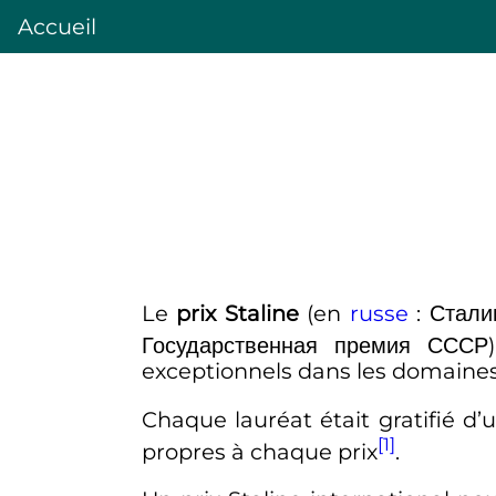
Accueil
Le
prix Staline
(en
russe
:
Стали
Государственная премия СССР
exceptionnels dans les domaines s
Chaque lauréat était gratifié 
[1]
propres à chaque prix
.