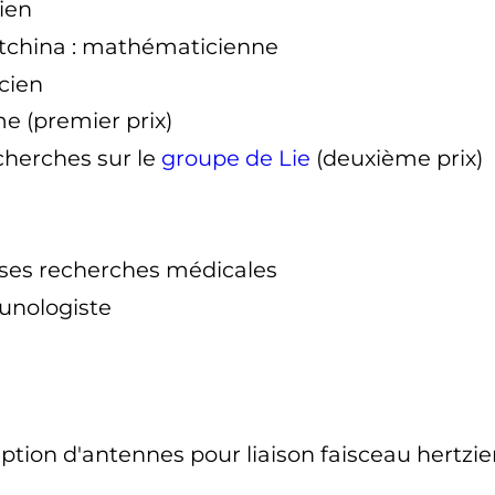
ien
tchina
: mathématicienne
cien
e (premier prix)
echerches sur le
groupe de Lie
(deuxième prix)
 ses recherches médicales
munologiste
eption d'antennes pour liaison faisceau hertzie