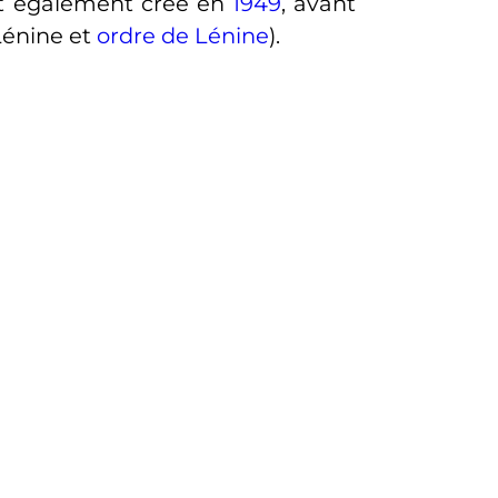
est également créé en
1949
, avant
 Lénine et
ordre de Lénine
).