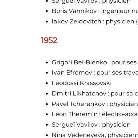
Sergueï Vavilov
: physicien
Boris Vannikov
: ingénieur n
Iakov Zeldovitch
: physicien 
1952
Grigori Beï-Bienko
: pour ses
Ivan Efremov
: pour ses tra
Féodossi Krassovski
Dmitri Likhatchov
: pour sa 
Pavel Tcherenkov
: physicien
Léon Theremin
: électro-aco
Sergueï Vavilov
: physicien
Nina Vedeneyeva, physicien