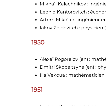
Mikhaïl Kalachnikov
: ingén
Leonid Kantorovitch
: écono
Artem Mikoïan
: ingénieur 
Iakov Zeldovitch
: physicien 
1950
Alexeï Pogorelov
(en)
: math
Dmitri Skobeltsyne
(en)
: ph
Ilia Vekoua
: mathématicien
1951