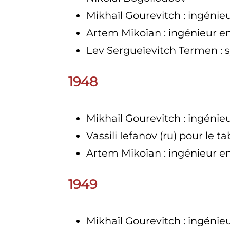
Mikhaïl Gourevitch
: ingénie
Artem Mikoïan
: ingénieur 
Lev Sergueïevitch Termen
:
1948
Mikhail Gourevitch
: ingénie
Vassili Iefanov
(ru)
pour le t
Artem Mikoïan
: ingénieur 
1949
Mikhaïl Gourevitch
: ingénie