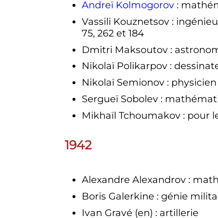
Andreï Kolmogorov
: mathé
Vassili Kouznetsov
: ingénieu
75, 262 et 184
Dmitri Maksoutov
: astrono
Nikolaï Polikarpov
: dessinat
Nikolaï Semionov
: physicie
Sergueï Sobolev
: mathémat
Mikhaïl Tchoumakov
: pour l
1942
Alexandre Alexandrov
: mat
Boris Galerkine
: génie milita
Ivan Gravé
(en)
: artillerie