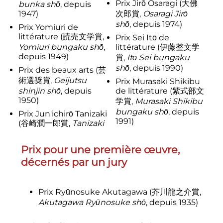
Prix Jirō Osaragi
(
大佛
bunka shō
,
depuis
1947
)
次郎賞
,
Osaragi Jirō
shō
,
depuis 1974
)
Prix Yomiuri de
littérature
(
読売文学賞
,
Prix Sei Itō de
Yomiuri bungaku shō
,
littérature
(
伊藤整文学
depuis 1949
)
賞
,
Itō Sei bungaku
shō
,
depuis 1990
)
Prix des beaux arts
(
芸
術選奨賞
,
Geijutsu
Prix Murasaki Shikibu
shinjin shō
,
depuis
de littérature
(
紫式部文
1950
)
学賞
,
Murasaki Shikibu
bungaku shō
,
depuis
Prix Jun'ichirō Tanizaki
1991
)
(
谷崎潤一郎賞
,
Tanizaki
Prix pour une première œuvre,
décernés par un jury
Prix Ryūnosuke Akutagawa
(
芥川龍之介賞
,
Akutagawa Ryūnosuke shō
,
depuis 1935
)