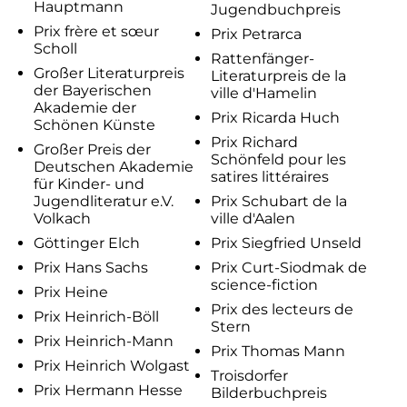
Hauptmann
Jugendbuchpreis
Prix frère et sœur
Prix Petrarca
Scholl
Rattenfänger-
Großer Literaturpreis
Literaturpreis de la
der Bayerischen
ville d'Hamelin
Akademie der
Prix Ricarda Huch
Schönen Künste
Prix Richard
Großer Preis der
Schönfeld pour les
Deutschen Akademie
satires littéraires
für Kinder- und
Jugendliteratur e.V.
Prix Schubart de la
Volkach
ville d'Aalen
Göttinger Elch
Prix Siegfried Unseld
Prix Hans Sachs
Prix Curt-Siodmak de
science-fiction
Prix Heine
Prix des lecteurs de
Prix Heinrich-Böll
Stern
Prix Heinrich-Mann
Prix Thomas Mann
Prix Heinrich Wolgast
Troisdorfer
Prix Hermann Hesse
Bilderbuchpreis