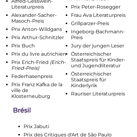
Alfred-Gesswein-
Literaturpreis
Prix Peter-Rosegger
Alexander-Sacher-
Frau Ava Literaturpreis
Masoch-Preis
Grillparzer-Preis
Prix Anton-Wildgans
Ingeborg-Bachmann-
Prix Arthur-Schnitzler
Preis
Prix Buch
Jury der jungen Leser
Prix du livre autrichien
Österreichischer
Staatspreis für Kinder-
Prix Erich-Fried
(Erich-
und Jugendliteratur
Fried-Preis)
Österreichischer
Federhasenpreis
Staatspreis für
Prix Franz Kafka de la
Kinderlyrik
ville de
Rauriser Literaturpreis
Klosterneuburg
Brésil
Prix Jabuti
Prix des Critiques d'Art de São Paulo