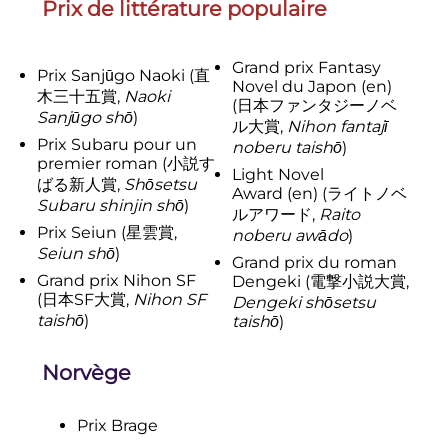
Prix de littérature populaire
Grand prix Fantasy
Prix Sanjūgo Naoki
(
直
Novel du Japon
(en)
木三十五賞
,
Naoki
(
日本ファンタジーノベ
Sanjūgo shō
)
ル大賞
,
Nihon fantajī
Prix Subaru pour un
noberu taishō
)
premier roman
(
小説す
Light Novel
ばる新人賞
,
Shōsetsu
Award
(en)
(
ライトノベ
Subaru shinjin shō
)
ルアワード
,
Raito
Prix Seiun
(
星雲賞
,
noberu awādo
)
Seiun shō
)
Grand prix du roman
Grand prix Nihon SF
Dengeki
(
電撃小説大賞
,
(
日本SF大賞
,
Nihon SF
Dengeki shōsetsu
taishō
)
taishō
)
Norvège
Prix Brage