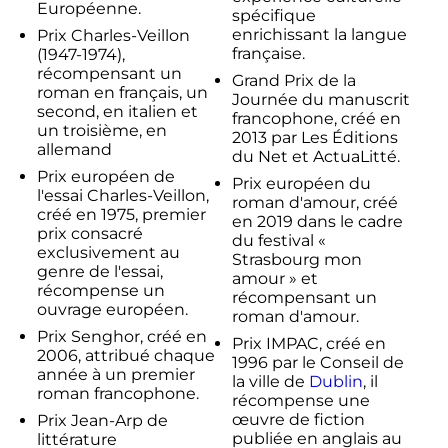
Européenne.
spécifique
enrichissant la langue
Prix Charles-Veillon
française.
(1947-1974),
récompensant un
Grand Prix de la
roman en français, un
Journée du manuscrit
second, en italien et
francophone, créé en
un troisième, en
2013 par Les Éditions
allemand
du Net et ActuaLitté.
Prix européen de
Prix européen du
l'essai Charles-Veillon,
roman d'amour, créé
créé en 1975, premier
en 2019 dans le cadre
prix consacré
du festival «
exclusivement au
Strasbourg mon
genre de l'essai,
amour » et
récompense un
récompensant un
ouvrage européen.
roman d'amour.
Prix Senghor, créé en
Prix IMPAC, créé en
2006, attribué chaque
1996 par le Conseil de
année à un premier
la ville de
Dublin
, il
roman francophone.
récompense une
œuvre de fiction
Prix Jean-Arp de
publiée en anglais au
littérature