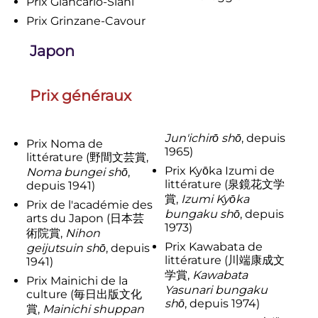
Prix Giancarlo-Siani
Prix Grinzane-Cavour
Japon
Prix généraux
Jun'ichirō shō
,
depuis
Prix Noma de
1965
)
littérature
(
野間文芸賞
,
Prix Kyōka Izumi de
Noma bungei shō
,
littérature
(
泉鏡花文学
depuis 1941
)
賞
,
Izumi Kyōka
Prix de l'académie des
bungaku shō
,
depuis
arts du Japon
(
日本芸
1973
)
術院賞
,
Nihon
Prix Kawabata de
geijutsuin shō
,
depuis
littérature
(
川端康成文
1941
)
学賞
,
Kawabata
Prix Mainichi de la
Yasunari bungaku
culture
(
毎日出版文化
shō
,
depuis 1974
)
賞
,
Mainichi shuppan