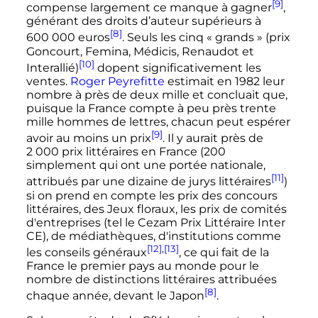
[9]
compense largement ce manque à gagner
,
générant des droits d’auteur supérieurs à
[8]
600 000 euros
. Seuls les cinq «
grands
» (prix
Goncourt, Femina, Médicis, Renaudot et
[10]
Interallié)
dopent significativement les
ventes.
Roger Peyrefitte
estimait en 1982 leur
nombre à près de deux mille et concluait que,
puisque la France compte à peu près trente
mille hommes de lettres, chacun peut espérer
[9]
avoir au moins un prix
. Il y aurait près de
2 000 prix
littéraires en France (200
simplement qui ont une portée nationale,
[11]
attribués par une dizaine de jurys littéraires
)
si on prend en compte les prix des concours
littéraires, des Jeux floraux, les prix de comités
d'entreprises (tel le Cezam Prix Littéraire Inter
CE), de médiathèques, d'institutions comme
[12]
,
[13]
les conseils généraux
, ce qui fait de la
France le premier pays au monde pour le
nombre de distinctions littéraires attribuées
[8]
chaque année, devant le Japon
.