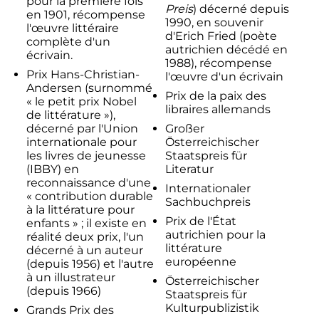
pour la première fois
Preis
) décerné depuis
en 1901, récompense
1990, en souvenir
l'œuvre littéraire
d'Erich Fried (poète
complète d'un
autrichien décédé en
écrivain.
1988), récompense
Prix Hans-Christian-
l'œuvre d'un écrivain
Andersen (surnommé
Prix de la paix des
« le petit prix Nobel
libraires allemands
de littérature »),
décerné par l'Union
Großer
internationale pour
Österreichischer
les livres de jeunesse
Staatspreis für
(IBBY) en
Literatur
reconnaissance d'une
Internationaler
« contribution durable
Sachbuchpreis
à la littérature pour
Prix de l'État
enfants » ; il existe en
autrichien pour la
réalité deux prix, l'un
littérature
décerné à un auteur
européenne
(depuis 1956) et l'autre
à un illustrateur
Österreichischer
(depuis 1966)
Staatspreis für
Kulturpublizistik
Grands Prix des