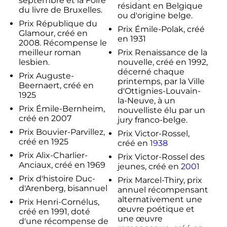
septembre et la Foire
résidant en Belgique
du livre de Bruxelles.
ou d'origine belge.
Prix République du
Prix Émile-Polak, créé
Glamour, créé en
en 1931
2008. Récompense le
meilleur roman
Prix Renaissance de la
lesbien.
nouvelle, créé en 1992,
décerné chaque
Prix Auguste-
printemps, par la Ville
Beernaert, créé en
d'Ottignies-Louvain-
1925
la-Neuve, à un
Prix Émile-Bernheim,
nouvelliste élu par un
créé en 2007
jury franco-belge.
Prix Bouvier-Parvillez,
Prix Victor-Rossel,
créé en 1925
créé en
1938
Prix Alix-Charlier-
Prix Victor-Rossel des
Anciaux, créé en 1969
jeunes, créé en
2001
Prix d'histoire Duc-
Prix Marcel-Thiry, prix
d'Arenberg, bisannuel
annuel récompensant
alternativement une
Prix Henri-Cornélus,
œuvre poétique et
créé en 1991, doté
une œuvre
d'une récompense de