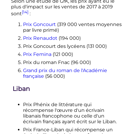
Selon une étude de GfK, les prix ayant eu le
plus d'impact sur les ventes de 2017 à 2019
[14]
sont
:
Prix Goncourt
(
319 000 ventes
moyennes
par livre primé)
Prix Renaudot
(
194 000
)
Prix Goncourt des lycéens (
131 000
)
Prix Femina
(
121 000
)
Prix du roman Fnac (
96 000
)
Grand prix du roman de l'Académie
française
(
56 000
)
Liban
Prix Phénix de littérature qui
récompense l'œuvre d'un écrivain
libanais francophone ou celle d'un
écrivain français ayant écrit sur le Liban.
Prix France-Liban qui récompense un