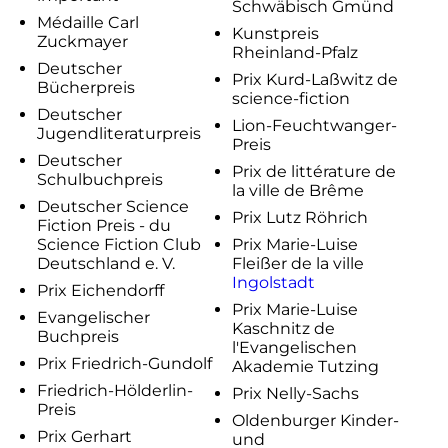
Schwäbisch Gmünd
Médaille Carl
Kunstpreis
Zuckmayer
Rheinland-Pfalz
Deutscher
Prix Kurd-Laßwitz de
Bücherpreis
science-fiction
Deutscher
Lion-Feuchtwanger-
Jugendliteraturpreis
Preis
Deutscher
Prix de littérature de
Schulbuchpreis
la ville de Brême
Deutscher Science
Prix Lutz Röhrich
Fiction Preis - du
Science Fiction Club
Prix Marie-Luise
Deutschland e. V.
Fleißer de la ville
Ingolstadt
Prix Eichendorff
Prix Marie-Luise
Evangelischer
Kaschnitz de
Buchpreis
l'Evangelischen
Prix Friedrich-Gundolf
Akademie Tutzing
Friedrich-Hölderlin-
Prix Nelly-Sachs
Preis
Oldenburger Kinder-
Prix Gerhart
und