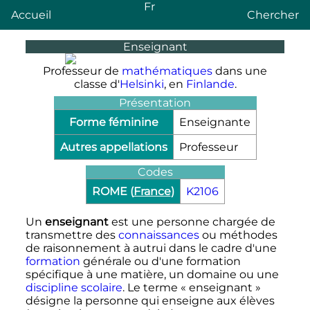
Fr
Accueil
Chercher
Enseignant
Professeur de
mathématiques
dans une
classe d'
Helsinki
, en
Finlande
.
Présentation
Forme féminine
Enseignante
Autres appellations
Professeur
Codes
ROME (
France
)
K2106
Un
enseignant
est une personne chargée de
transmettre des
connaissances
ou méthodes
de raisonnement à autrui dans le cadre d'une
formation
générale ou d'une formation
spécifique à une matière, un domaine ou une
discipline scolaire
. Le terme «
enseignant
»
désigne la personne qui enseigne aux élèves