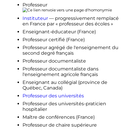
↑
Enseignement préscolaire et
Professeur
primaire, éducation au préscolaire
et enseignement au primaire
Instituteur
— progressivement remplacé
(
Université Laval
)
en France par «
professeur des écoles
»
↑
Baccalauréat en enseignement
Enseignant-éducateur (France)
secondaire
(
Université du Québec à
Professeur certifié (France)
Montréal
)
Professeur agrégé de l'enseignement du
↑
«
Autorisations d'enseigner
»
second degré français
↑
Naïl Ver, Adeline Paul et Farid
Professeur documentaliste
Malki,
Professeur des écoles
: droits,
responsabilités, carrière
, Retz
Professeur documentaliste dans
Éditions, 2014
l'enseignement agricole français
↑
Samuel Laurent,
Temps de travail
Enseignant au collégial (province de
des enseignants
: pour en finir avec
Québec, Canada)
les fantasmes
,
Le Monde
, 16
Professeur des universités
novembre 2012.
Professeur des universités-praticien
↑
«
Education nationale
: neuf
hospitalier
enseignants sur dix aiment leur
profession, mais un tiers ne
Maître de conférences (France)
trouvent plus de sens à leurs
Professeur de chaire supérieure
missions
»
, sur
Franceinfo
,
31 mai