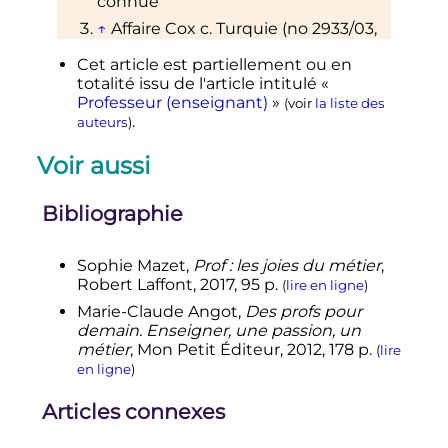
connue
↑
Affaire Cox c. Turquie (no 2933/03,
20 mai 2010) relative à une
Cet article est partiellement ou en
universitaire américaine ayant
totalité issu de l'article intitulé «
enseigné en Turquie en ayant
Professeur (enseignant)
»
présenté des opinions sur les
(voir
la liste des
.
auteurs
questions kurde et arménienne ce
)
qui lui avait valu une interdiction de
Voir aussi
pénétrer sur le territoire turc
«
au
motif qu’elle compromettait la
«
sûreté nationale
»
»
. La Cour a
Bibliographie
estimé que ce jugement violait
l’article 10 de la Convention
↑
Affaire Lombardi Vallauri c. Italie
Sophie Mazet,
Prof : les joies du métier
,
(no 39128/05, 20 octobre 2009), où
Robert Laffont,
2017
, 95
p.
(
lire en ligne
)
une Université catholique (du
Marie-Claude Angot,
Des profs pour
Sacré-Cœur de Milan) excluait
demain. Enseigner, une passion, un
d'office un enseignant au motif qu'il
métier
, Mon Petit Éditeur,
2012
, 178
p.
(
lire
aurait pris certaines positions
en ligne
)
s’opposant
«
(…) nettement à la
doctrine catholique
»
, sans même
Articles connexes
entendre en débat contradictoire
l'enseignant.