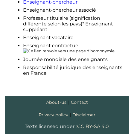
2023
Enseignant-chercheur
(consulté le
31 mai 2023
)
↑
(pt)
«
Faltam 44 milhões de
Enseignant-chercheur associé
professores no mundo, alerta
Professeur titulaire (signification
Unesco – DW – 03/10/2023
»
, sur
différente selon les pays)* Enseignant
dw.com
(consulté le
4 octobre 2023
)
suppléant
Enseignant vacataire
Enseignant contractuel
Journée mondiale des enseignants
Responsabilité juridique des enseignants
en France
About-us
|
Contact
Privacy policy
|
Disclaimer
Texts licensed under :
CC BY-SA 4.0