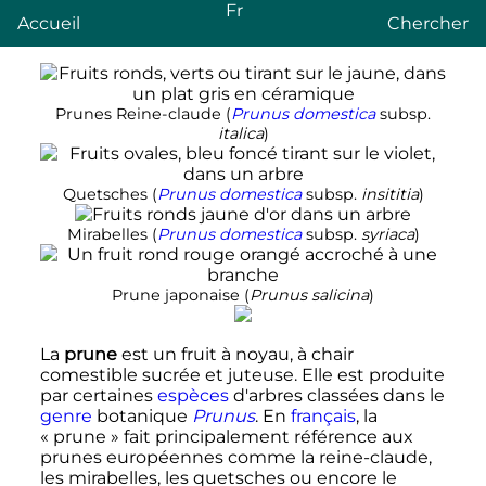
Fr
Accueil
Chercher
Prunes Reine-claude (
Prunus domestica
subsp.
italica
)
Quetsches (
Prunus domestica
subsp.
insititia
)
Mirabelles (
Prunus domestica
subsp.
syriaca
)
Prune japonaise (
Prunus salicina
)
La
prune
est un fruit à noyau, à chair
comestible sucrée et juteuse. Elle est produite
par certaines
espèces
d'arbres classées dans le
genre
botanique
Prunus
. En
français
, la
«
prune
» fait principalement référence aux
prunes européennes comme la reine-claude,
les mirabelles, les quetsches ou encore le