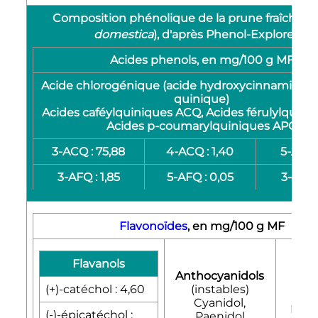
Composition phénolique de la prune fraîche (
P
[9]
domestica
), d'après Phenol-Explorer
Acides phenols
, en mg/
100
g
MF
Acide chlorogénique
(acide hydroxycinnamiques
quinique)
Acides caféylquiniques ACQ, Acides férulylquini
Acides p-coumarylquiniques APQ
3-ACQ
: 75,88
4-ACQ
: 1,40
5-ACQ 
3-AFQ
: 1,85
5-AFQ
: 0,05
3-APQ
Flavonoïdes
, en mg/
100
g
MF
Flavanols
Anthocyanidols
Fla
(+)-catéchol
: 4,60
(instables)
Que
Cyanidol,
Kaem
(-)-épicatéchol
:
Paenidol