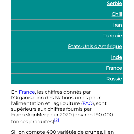
Serbie
Chili
Iran
Turquie
États-Unis d'Amérique
Inde
France
Russie
En
France
, les chiffres donnés par
l'Organisation des Nations unies pour
l'alimentation et l'agriculture (
FAO
), sont
supérieurs aux chiffres fournis par
FranceAgriMer pour 2020 (environ 190 000
[2]
tonnes produites)
.
Si l'on compte 400 variétés de prunes, il en