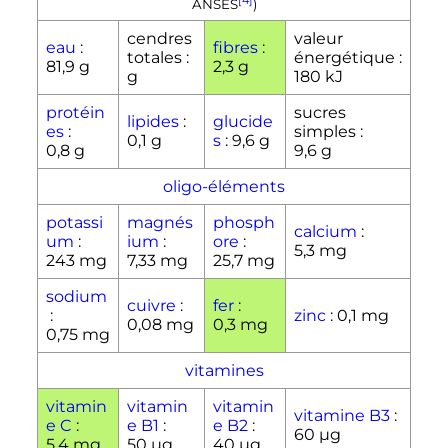
ANSES
)
cendres
valeur
eau
:
fibres
:
totales
:
énergétique
:
81,9
g
2,3
g
g
180
kJ
protéin
sucres
lipides
:
glucide
es
:
simples
:
0,1
g
s
:
9,6
g
0,8
g
9,6
g
oligo-éléments
potassi
magnés
phosph
calcium
:
um
:
ium
:
ore
:
5,3
mg
243
mg
7,33
mg
25,7
mg
sodium
cuivre
:
fer
:
:
zinc
:
0,1
mg
0,08
mg
0,3
mg
0,75
mg
vitamines
vitamin
vitamin
vitamin
vitamine B3
:
e C
:
e B1
:
e B2
:
60
µg
5,4
mg
50
µg
40
µg