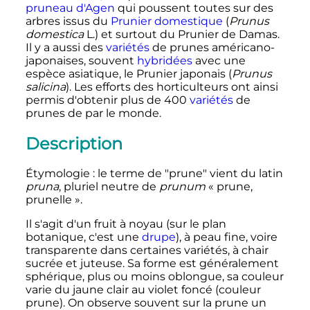
pruneau d'Agen
qui poussent toutes sur des
arbres issus du
Prunier domestique
(
Prunus
domestica
L.) et surtout du Prunier de Damas.
Il y a aussi des
variétés
de prunes américano-
japonaises, souvent
hybridées
avec une
espèce asiatique, le Prunier japonais (
Prunus
salicina
). Les efforts des horticulteurs ont ainsi
permis d'obtenir plus de 400
variétés
de
prunes de par le monde.
Description
Étymologie
: le terme de "prune" vient du latin
pruna
, pluriel neutre de
prunum
«
prune,
prunelle
».
Il s'agit d'un fruit à noyau (sur le plan
botanique, c'est une
drupe
), à peau fine, voire
transparente dans certaines variétés, à chair
sucrée et juteuse. Sa forme est généralement
sphérique, plus ou moins oblongue, sa couleur
varie du jaune clair au violet foncé (couleur
prune). On observe souvent sur la prune un