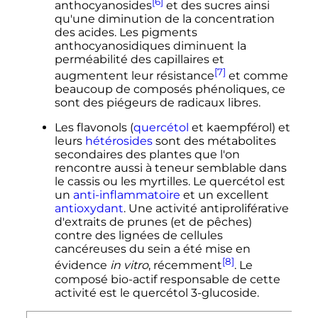
[6]
anthocyanosides
et des sucres ainsi
qu'une diminution de la concentration
des acides. Les pigments
anthocyanosidiques diminuent la
perméabilité des capillaires et
[7]
augmentent leur résistance
et comme
beaucoup de composés phénoliques, ce
sont des piégeurs de radicaux libres.
Les flavonols (
quercétol
et kaempférol) et
leurs
hétérosides
sont des métabolites
secondaires des plantes que l'on
rencontre aussi à teneur semblable dans
le cassis ou les myrtilles. Le quercétol est
un
anti-inflammatoire
et un excellent
antioxydant
. Une activité antiproliférative
d'extraits de prunes (et de pêches)
contre des lignées de cellules
cancéreuses du sein a été mise en
[8]
évidence
in vitro
, récemment
. Le
composé bio-actif responsable de cette
activité est le quercétol 3-glucoside.