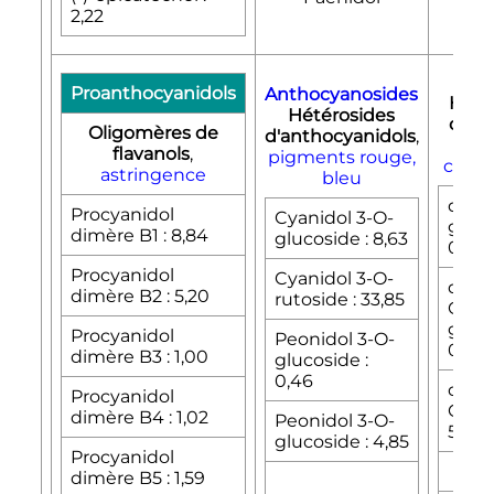
2,22
Proanthocyanidols
Anthocyanosides
Hete
Hétérosides
de fl
Oligomères de
d'anthocyanidols
,
prot
flavanols
,
pigments rouge,
contr
astringence
bleu
querc
Procyanidol
Cyanidol 3-O-
gluc
dimère B1
: 8,84
glucoside
: 8,63
0,54
Procyanidol
Cyanidol 3-O-
querc
dimère B2
: 5,20
rutoside
: 33,85
O-
galac
Procyanidol
Peonidol 3-O-
0,27
dimère B3
: 1,00
glucoside
:
0,46
querc
Procyanidol
O-ru
dimère B4
: 1,02
Peonidol 3-O-
5,90
glucoside
: 4,85
Procyanidol
dimère B5
: 1,59