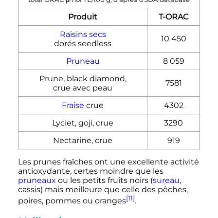
Produit
T-ORAC
Raisins secs
10 450
dorés seedless
Pruneau
8 059
Prune, black diamond,
7581
crue avec peau
Fraise
crue
4302
Lyciet, goji, crue
3290
Nectarine, crue
919
Les prunes fraîches ont une excellente activité
antioxydante, certes moindre que les
pruneaux
ou les petits fruits noirs (
sureau
,
cassis) mais meilleure que celle des pêches,
[11]
poires, pommes ou oranges
.