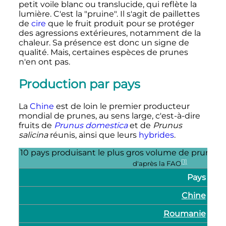
petit voile blanc ou translucide, qui reflète la
lumière. C'est la "pruine". Il s'agit de paillettes
de
cire
que le fruit produit pour se protéger
des agressions extérieures, notamment de la
chaleur. Sa présence est donc un signe de
qualité. Mais, certaines espèces de prunes
n'en ont pas.
Production par pays
La
Chine
est de loin le premier producteur
mondial de prunes, au sens large, c'est-à-dire
fruits de
Prunus domestica
et de
Prunus
salicina
réunis, ainsi que leurs
hybrides
.
10 pays produisant le plus gros volume de prunes, 
[1]
d'après la FAO
Pays
Chine
Roumanie