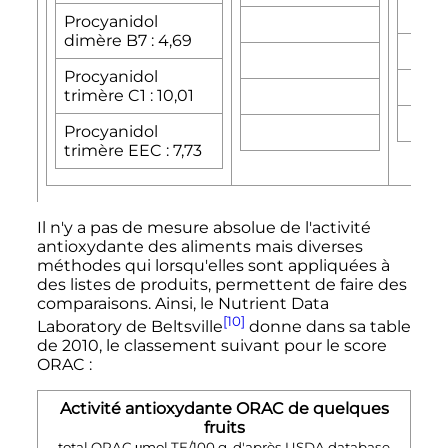
Procyanidol
dimère B7
: 4,69
Procyanidol
trimère C1
: 10,01
Procyanidol
trimère EEC
: 7,73
Il n'y a pas de mesure absolue de l'activité
antioxydante des aliments mais diverses
méthodes qui lorsqu'elles sont appliquées à
des listes de produits, permettent de faire des
comparaisons. Ainsi, le Nutrient Data
[10]
Laboratory de Beltsville
donne dans sa table
de 2010, le classement suivant pour le score
ORAC
:
Activité antioxydante ORAC de quelques
fruits
total ORAC μmol TE/
100
g
, d'après USDA database