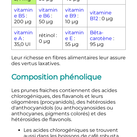
vitamin
vitamin
vitamin
vitamine
e B5
:
e B6
:
e B9
:
B12
:
0
µg
200
µg
50
µg
10
µg
vitamin
vitamin
Bêta-
rétinol
:
e A
:
e E
:
carotène
:
0
µg
35,0 UI
55
µg
95
µg
Leur richesse en fibres alimentaires leur assure
des vertus laxatives.
Composition phénolique
Les prunes fraiches contiennent des acides
chlorogéniques, des flavanols et leurs
oligomères (procyanidols), des hétérosides
d'anthocyanidols (ou anthocyanosides ou
anthocyanes, pigments colorés) et des
hétérosides de flavonols.
Les acides chlorogéniques se trouvent
aussi dans les boissons de café robusta