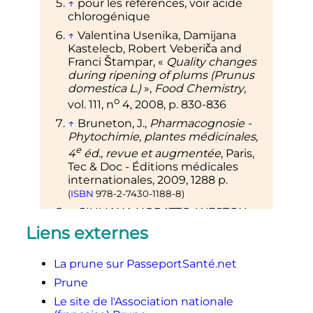
↑
pour les références, voir acide
chlorogénique
↑
Valentina Usenika, Damijana
Kastelecb, Robert Veberiča and
Franci Štampar
, «
Quality changes
during ripening of plums (Prunus
domestica L.)
»,
Food Chemistry
,
o
vol.
111,
n
4,
2008
,
p.
830-836
↑
Bruneton, J.,
Pharmacognosie -
Phytochimie, plantes médicinales,
e
4
éd., revue et augmentée
, Paris,
Tec & Doc - Éditions médicales
internationales,
2009
, 1288
p.
(
ISBN
978-2-7430-1188-8
)
↑
GIULIANA NORATTO, WESTON
PORTER, DAVID BYRNE, AND LUIS
Liens externes
CISNEROS-ZEVALLOS
, «
Identifying
Peach and Plum Polyphenols with
La prune sur PasseportSanté.net
Chemopreventive Potential against
Estrogen-Independent Breast
Prune
Cancer Cells
»,
Journal of agricultural
Le site de l'Association nationale
and food chemistry
,
vol.
57,
2009
,