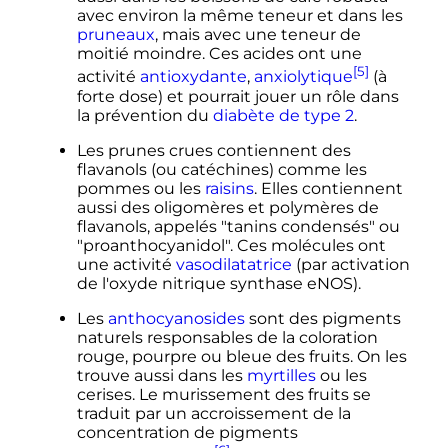
avec environ la même teneur et dans les
pruneaux
, mais avec une teneur de
moitié moindre. Ces acides ont une
[5]
activité
antioxydante
,
anxiolytique
(à
forte dose) et pourrait jouer un rôle dans
la prévention du
diabète de type 2
.
Les prunes crues contiennent des
flavanols (ou catéchines) comme les
pommes ou les
raisins
. Elles contiennent
aussi des oligomères et polymères de
flavanols, appelés "tanins condensés" ou
"proanthocyanidol". Ces molécules ont
une activité
vasodilatatrice
(par activation
de l'oxyde nitrique synthase eNOS).
Les
anthocyanosides
sont des pigments
naturels responsables de la coloration
rouge, pourpre ou bleue des fruits. On les
trouve aussi dans les
myrtilles
ou les
cerises. Le murissement des fruits se
traduit par un accroissement de la
concentration de pigments