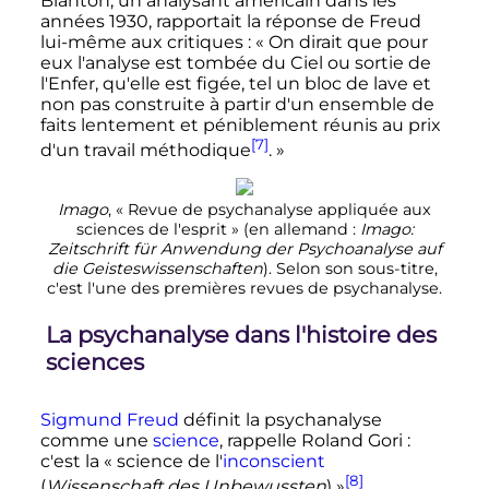
Blanton, un analysant américain dans les
années 1930, rapportait la réponse de Freud
lui-même aux critiques
: «
On dirait que pour
eux l'analyse est tombée du Ciel ou sortie de
l'Enfer, qu'elle est figée, tel un bloc de lave et
non pas construite à partir d'un ensemble de
faits lentement et péniblement réunis au prix
[7]
d'un travail méthodique
.
»
Imago
, «
Revue de psychanalyse appliquée aux
sciences de l'esprit
» (en allemand
:
Imago:
Zeitschrift für Anwendung der Psychoanalyse auf
die Geisteswissenschaften
). Selon son sous-titre,
c'est l'une des premières revues de psychanalyse.
La psychanalyse dans l'histoire des
sciences
Sigmund Freud
définit la psychanalyse
comme une
science
, rappelle Roland Gori
:
c'est la
« science de l'
inconscient
[8]
(
Wissenschaft des Unbewussten
) »
.