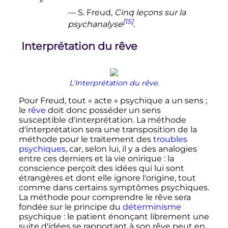
»
— S. Freud,
Cinq leçons sur la
[15]
psychanalyse
.
Interprétation du rêve
L'Interprétation du rêve
.
Pour Freud, tout «
acte
» psychique a un sens
;
le
rêve
doit donc posséder un sens
susceptible d'interprétation. La méthode
d'interprétation sera une transposition de la
méthode pour le traitement des
troubles
psychiques
, car, selon lui, il y a des analogies
entre ces derniers et la vie
onirique
: la
conscience perçoit des idées qui lui sont
étrangères et dont elle ignore l'origine, tout
comme dans certains symptômes psychiques.
La méthode pour comprendre le rêve sera
fondée sur le principe du
déterminisme
psychique
: le patient énonçant librement une
suite d'idées se rapportant à son rêve peut en