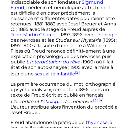
indissociable de son fondateur
Sigmund
Freud
, médecin et neurologue autrichien, il
est difficile d'en dater précisément la
naissance et différentes dates pourraient être
retenues
: 1881-1882 avec Josef Breuer et Anna
O.
; 1885 avec le stage de Freud auprès de
Jean-Martin Charcot
; 1893-1896 avec l'
étiologie
des névroses et les
Études sur l'hystérie
(1895)
;
1897-1900 à la suite d'une lettre à Wilhelm
Fliess où Freud renonce définitivement à une
explication physiologique des névroses puis
publie
L'Interprétation du rêve
(1900) où il fait
état de son auto-analyse
; 1905 avec la mise à
[2]
jour d'une
sexualité infantile
.
La première occurrence du mot, orthographié
«
psychoanalyse
», remonte à 1896, dans un
texte de Freud écrit et publié en français,
[3]
,
[4]
L'hérédité et l'
étiologie
des névroses
.
L'auteur attribue alors l'invention du procédé à
Josef Breuer.
Freud abandonne la pratique de l'
hypnose
, à
laquelle il avait recours au début de sa carrière