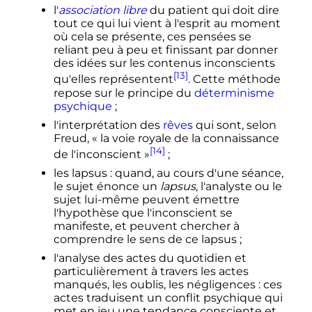
l'
association libre
du patient qui doit dire
tout ce qui lui vient à l'esprit au moment
où cela se présente, ces pensées se
reliant peu à peu et finissant par donner
des idées sur les contenus inconscients
[13]
qu'elles représentent
. Cette méthode
repose sur le principe du
déterminisme
psychique
;
l'interprétation des
rêves
qui sont, selon
Freud,
« la voie royale de la connaissance
[14]
de l'inconscient »
;
les lapsus
: quand, au cours d'une séance,
le sujet énonce un
lapsus
, l'analyste ou le
sujet lui-même peuvent émettre
l'hypothèse que l'inconscient se
manifeste, et peuvent chercher à
comprendre le sens de ce lapsus
;
l'analyse des actes du quotidien et
particulièrement à travers les actes
manqués, les oublis, les négligences
: ces
actes traduisent un conflit psychique qui
met en jeu une tendance consciente et