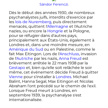
Sándor Ferenczi
.
Dès le début des années 1930, de nombreux
psychanalystes juifs, interdits d'exercice par
les
lois de Nuremberg
, puis directement
menacés, quittent l'
Allemagne
et l'Autriche
nazies, ou encore la
Hongrie
et la Pologne,
pour se réfugier dans d'autres pays,
principalement aux États-Unis, également à
Londres et, dans une moindre mesure, en
Amérique du Sud
ou en Palestine, comme le
fait Max Eitingon. Lors de l'
Anschluss
, invasion
de l'
Autriche
par les nazis,
Anna Freud
est
brièvement arrêtée le
22 mars 1938
par la
Gestapo
et, bien qu'elle soit relâchée le soir
même, cet événement décide Freud à quitter
Vienne
pour s'installer à
Londres
. Michael
Balint, Hanna Segal, Max Eitingon et Nicolas
Abraham l'ont précédé sur le chemin de l'exil.
Lorsque Freud meurt à Londres, en
septembre 1939
, la psychanalyse s'est
internationalisée.