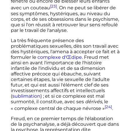
fenêtre ou encore de blesser leurs enfants
[23]
avec un couteau
. On ne peut se libérer de
ses symptômes, hystériques, au niveau du
corps, et de ses obsessions dans le psychisme,
que si l'on réussit à retrouver leur sens refoulé
par le travail de l'analyse.
La très fréquente présence des
problématiques sexuelles, dès son travail avec
des hystériques, l'amena à accepter ce fait et à
formuler le
complexe d'Œdipe
. Freud met
ainsi en avant l'importance de l'histoire
infantile de l'individu et de sa dimension
affective précoce qui ébauche, suivant
certaines étapes, la vie sexuelle de l'adulte
futur, et qui est aussi l'élément clef de ses
investissements affectifs et intellectuels
(
sublimation
)
; et si ce complexe est mal
surmonté, il constitue, avec ses
dérivés
, le
[24]
«
complexe central de chaque névrose
»
.
Freud, en ce premier temps de l'élaboration
de la psychanalyse, a déjà découvert que dans
la psychose, la représentation dite