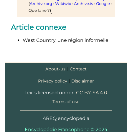
(
Archive.org
•
Wikiwix
•
Archive.is
•
Google
•
Que faire
?)
.
Article connexe
West Country, une région informelle
About-us
|
Contact
Privacy policy
|
Disclaimer
Texts licensed under :
CC BY-SA 4.0
Terms of use
AREQ encyclopedia
Encyclopédie Francophone © 2024