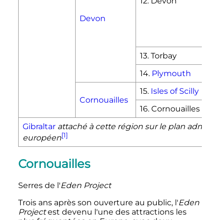
12. Devon
Dev
Tor
Devon
Wes
Sou
Tei
13. Torbay
14.
Plymouth
15.
Isles of Scilly
Cornouailles
16. Cornouailles (
Cor
Gibraltar
attaché à cette région sur le plan administ
[1]
européen
Cornouailles
Serres de l'
Eden Project
Trois ans après son ouverture au public, l'
Eden
Project
est devenu l'une des attractions les