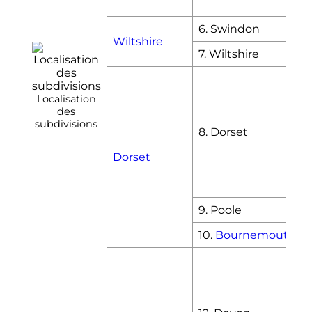
De
6. Swindon
Wiltshire
7. Wiltshire
We
an
Localisation
Por
des
Wes
subdivisions
8. Dorset
Nor
Dor
Dorset
Pur
Eas
Chr
9. Poole
10.
Bournemouth
Exe
Dev
Dev
Nor