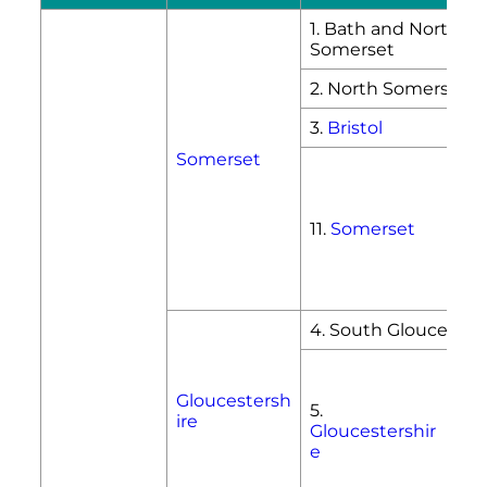
1. Bath and North Ea
Somerset
2. North Somerset
3.
Bristol
Somerset
So
Som
Ta
11.
Somerset
Dea
Som
Se
Me
4. South Gloucester
Glo
Tew
Gloucestersh
5.
Ch
ire
Gloucestershir
Cot
e
Str
For