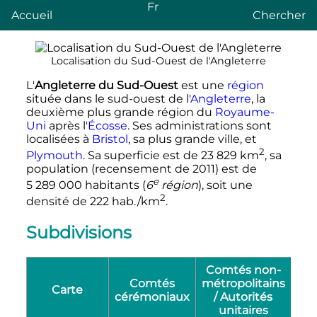
Fr
Accueil
Chercher
Localisation du Sud-Ouest de l'Angleterre
L'
Angleterre du Sud-Ouest
est une
région
située dans le sud-ouest de l'
Angleterre
, la
deuxième plus grande région du
Royaume-
Uni
après l'
Écosse
. Ses administrations sont
localisées à
Bristol
, sa plus grande ville, et
2
Plymouth
. Sa superficie est de
23 829
km
, sa
population (recensement de 2011) est de
e
5 289 000
habitants (
6
région
), soit une
2
densité de
222 hab./km
.
Subdivisions
Comtés non-
Comtés
métropolitains
Carte
D
cérémoniaux
/ Autorités
unitaires