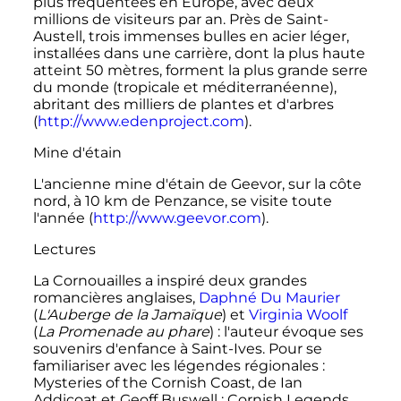
plus fréquentées en Europe, avec deux
millions de visiteurs par an. Près de Saint-
Austell, trois immenses bulles en acier léger,
installées dans une carrière, dont la plus haute
atteint
50 mètres
, forment la plus grande serre
du monde (tropicale et méditerranéenne),
abritant des milliers de plantes et d'arbres
(
http://www.edenproject.com
).
Mine d'étain
L'ancienne mine d'étain de Geevor, sur la côte
nord, à
10
km
de Penzance, se visite toute
l'année (
http://www.geevor.com
).
Lectures
La Cornouailles a inspiré deux grandes
romancières anglaises,
Daphné Du Maurier
(
L'Auberge de la Jamaïque
) et
Virginia Woolf
(
La Promenade au phare
)
: l'auteur évoque ses
souvenirs d'enfance à Saint-Ives. Pour se
familiariser avec les légendes régionales
:
Mysteries of the Cornish Coast, de Ian
Addicoat et Geoff Buswell
; Cornish Legends,