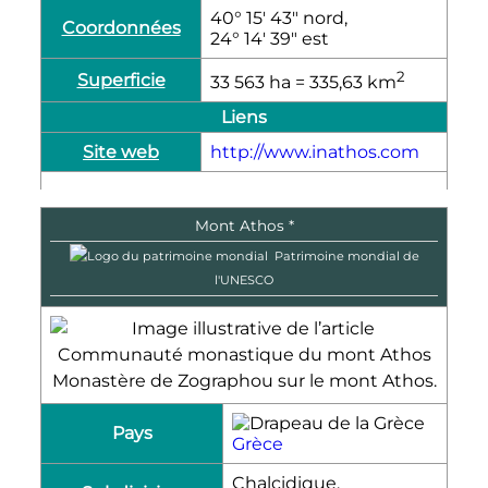
40° 15′ 43″ nord,
Coordonnées
24° 14′ 39″ est
2
Superficie
33 563
ha
= 335,63
km
Liens
Site web
http://www.inathos.com
Mont Athos *
Patrimoine mondial de
l'UNESCO
Monastère de Zographou sur le mont Athos.
Pays
Grèce
Chalcidique,