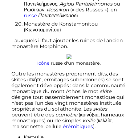
Παντελεήμονος,
Agiou Panteleimonos
ou
Ρωσικών,
Rossikon
(«
des Russes
»), en
russe
Пантелеймонов
)
Monastère de Konstamonitou
(Κωνσταμονίτου)
…auxquels il faut ajouter les ruines de l'ancien
monastère Morphinon.
Icône
russe d'un monastère.
Outre les monastères proprement dits, des
skites (σκήτη, ermitages subordonnés) se sont
également développés
: dans la communauté
monastique du mont Athos, le mot
skite
désigne tout rassemblement monastique qui
n'est pas l'un des vingt monastères institués
propriétaires du sol athonite. Les
skites
peuvent être des
cœnobia
(κοινόβια, hameaux
monastiques) ou de simples
kellia
(κελλία,
maisonnette, cellule
érémitiques
).
Karoulie