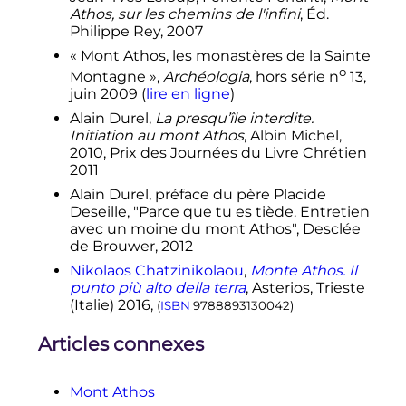
Athos, sur les chemins de l'infini
, Éd.
Philippe Rey, 2007
«
Mont Athos, les monastères de la Sainte
o
Montagne
»,
Archéologia
, hors série
n
13
,
juin 2009
(
lire en ligne
)
Alain Durel,
La presqu’île interdite.
Initiation au mont Athos
, Albin Michel,
2010, Prix des Journées du Livre Chrétien
2011
Alain Durel, préface du père Placide
Deseille, "Parce que tu es tiède. Entretien
avec un moine du mont Athos", Desclée
de Brouwer, 2012
Nikolaos Chatzinikolaou
,
Monte Athos. Il
punto più alto della terra
, Asterios, Trieste
(Italie) 2016,
(
ISBN
9788893130042
)
Articles connexes
Mont Athos