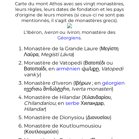
Carte du mont Athos avec ses vingt monastères,
leurs règles, leurs dates de fondation et les pays
d'origine de leurs moines (si ceux-ci ne sont pas
mentionnés, il s'agit de monastères grecs).
L'Ibéron,
Iveron
ou
Iviron
, monastère des
Géorgiens
.
Monastère de la Grande Laure (Μεγίστη
Λαύρα,
Megísti Lávra
)
Monastère de Vatopedi (Βατοπέδι ou
Βατοπαίδι, en
arménien
վանքը,
Vatopedi
vank'y
)
Monastère d'Iveron (Ιβήρων
; en
géorgien
ივერთა მონასტერი,
Iverta monasteri
)
Monastère de Hilandar (Χιλανδαρίου,
Chilandariou
; en
serbe
Хиландар,
Hilandar
)
Monastère de Dionysiou (Διονυσίου)
Monastère de Koutloumousiou
(Κουτλουμούσι)