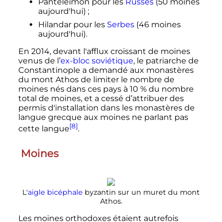
Panteleimon pour les
Russes
(50 moines
aujourd'hui)
;
Hilandar pour les
Serbes
(46 moines
aujourd'hui).
En 2014, devant l'afflux croissant de moines
venus de l’
ex-bloc soviétique
, le patriarche de
Constantinople a demandé aux monastères
du mont Athos de limiter le nombre de
moines nés dans ces pays à 10
% du nombre
total de moines, et a cessé d’attribuer des
permis d'installation dans les monastères de
langue grecque aux moines ne parlant pas
[8]
cette langue
.
Moines
L'
aigle bicéphale
byzantin sur un muret du mont
Athos.
Les moines orthodoxes étaient autrefois