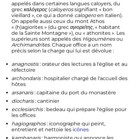
appelés dans certaines langues
caloyers
, du
grec
καλόγερος
(
caloyeros
signifiant «
bon
vieillard
», ce qui a donné
calogero
en italien).
On appelle aussi ceux du mont Athos
«
(h)agiorites
» (du grec
αγιορείτης
, «
habitant
de la Sainte Montagne
»), ou «
athonites
». Les
supérieurs sont appelés des
Higoumènes
ou
Archimandrites
. Chaque office a un nom
précis selon la charge qui lui est dévolue
:
anagnostis
: orateur des lectures à l'église et au
réfectoire
archondaris
: hospitalier chargé de l'accueil des
hôtes
arsanaris
: capitaine du port du monastère
diocharis
: cantinier
ecclesiarchis
: bedeau qui prépare l'église pour
les offices
hagiographos
: iconographe qui peint,
entretient et nettoie les
icônes
kambanaris
: harmoniste qui annonce les