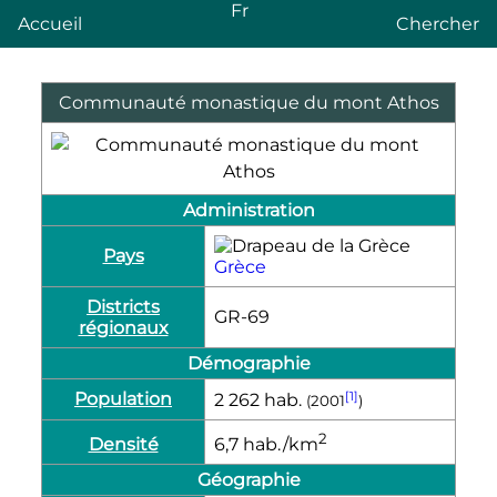
Fr
Accueil
Chercher
Communauté monastique du mont Athos
Administration
Pays
Grèce
Districts
GR-69
régionaux
Démographie
Population
[1]
2 262
hab.
(2001
)
2
Densité
6,7
hab./km
Géographie