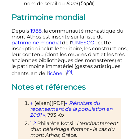
nom de sérail ou
Saraï
(Σαράι).
Patrimoine mondial
Depuis
1988
, la communauté monastique du
mont Athos est inscrite sur la liste du
patrimoine mondial
de l'
UNESCO
: cette
inscription inclut le territoire, les constructions,
leur contenu (dont les œuvres d'art et les très
anciennes bibliothèques des monastères) et
le patrimoine immatériel (gestes artistiques,
[9]
chants, art de l'
icône
…)
.
Notes et références
↑
(el)
(en)
[PDF]
«
Résultats du
recensement de la population en
2001
»
, 793
Ko
1
2
Philarète Kotsi
:
L'enchantement
d'un pèlerinage flottant - le cas du
mont Athos, Grèce
.