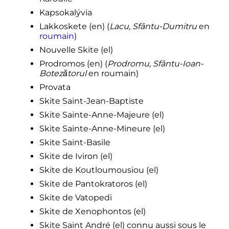
Kapsokalývia
Lakkoskete
(en)
(
Lacu, Sfântu-Dumitru
en
roumain
)
Nouvelle Skite
(el)
Prodromos
(en)
(
Prodromu, Sfântu-Ioan-
Botezătorul
en roumain)
Provata
Skite Saint-Jean-Baptiste
Skite Sainte-Anne-Majeure
(el)
Skite Sainte-Anne-Mineure
(el)
Skite Saint-Basile
Skite de Iviron
(el)
Skite de Koutloumousiou
(el)
Skite de Pantokratoros
(el)
Skite de Vatopedi
Skite de Xenophontos
(el)
Skite Saint André
(el)
connu aussi sous le