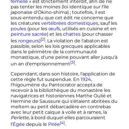
femelle
» est strictement interdit, afin de ne
pas tenter les moines (loi identique sur l'île
japonaise d'Okino-shima)
; toutefois, il est
sous-entendu que cet édit ne concerne que
les créatures
vertébrées
domestiques
, sauf les
poules
(pour les
œufs
, utilisés en cuisine et en
peinture sacrée
) et les
chattes
(pour chasser
[2]
les
rongeurs
)
. La violation de l'abaton est
passible, selon les lois grecques applicables
dans le périmètre de la communauté
monastique, d'une peine pouvant aller jusqu'à
[3]
un an d'emprisonnement
.
Cependant, dans son histoire, l'application de
cette règle fut suspendue. En
1924
,
l'higoumène du Pantocrator accepta de
recevoir à la bibliothèque du monastère les
navigatrices et historiennes Marthe Oulié et
Hermine de Saussure qui s'étaient abritées du
meltem au petit débarcadère en contrebas
avec leur petit caïque à voile et à rames, la
Perlette
, à bord duquel elles parcouraient
[4]
l'
Égée
depuis le
Pirée
.