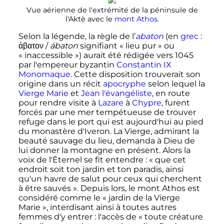
Vue aérienne de l'extrémité de la péninsule de
l'Aktè avec le
mont Athos
.
Selon la légende, la règle de l’
abaton
(en
grec
:
άβατον
/
ábaton
signifiant «
lieu pur
» ou
«
inaccessible
») aurait été rédigée vers 1045
par l'empereur byzantin
Constantin IX
Monomaque
. Cette disposition trouverait son
origine dans un récit
apocryphe
selon lequel la
Vierge Marie
et
Jean l'évangéliste
, en route
pour rendre visite à
Lazare
à
Chypre
, furent
forcés par une mer tempétueuse de trouver
refuge dans le port qui est aujourd'hui au pied
du monastère d'Iveron. La Vierge, admirant la
beauté sauvage du lieu, demanda à Dieu de
lui donner la montagne en présent. Alors la
voix de l'Éternel se fit entendre
:
« que cet
endroit soit ton jardin et ton paradis, ainsi
qu'un havre de salut pour ceux qui cherchent
à être sauvés »
. Depuis lors, le mont Athos est
considéré comme le «
jardin de la Vierge
Marie
», interdisant ainsi à toutes autres
femmes d'y entrer
: l'accès de «
toute créature