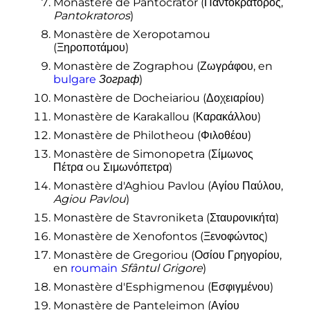
Monastère de Pantocrator (Παντοκράτορος,
Pantokratoros
)
Monastère de Xeropotamou
(Ξηροποτάμου)
Monastère de Zographou (Ζωγράφου, en
bulgare
Зограф
)
Monastère de Docheiariou (Δοχειαρίου)
Monastère de Karakallou (Καρακάλλου)
Monastère de Philotheou (Φιλοθέου)
Monastère de Simonopetra (Σίμωνος
Πέτρα ou Σιμωνόπετρα)
Monastère d'Aghiou Pavlou (Αγίου Παύλου,
Agiou Pavlou
)
Monastère de Stavroniketa (Σταυρονικήτα)
Monastère de Xenofontos (Ξενοφώντος)
Monastère de Gregoriou (Οσίου Γρηγορίου,
en
roumain
Sfântul Grigore
)
Monastère d'Esphigmenou (Εσφιγμένου)
Monastère de Panteleimon (Αγίου