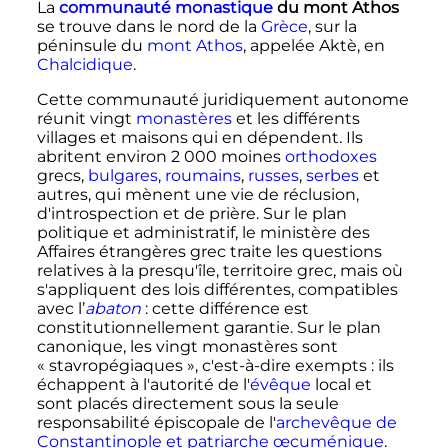
La
communauté monastique
du mont Athos
se trouve dans le nord de la
Grèce
, sur la
péninsule du
mont Athos
, appelée Aktè, en
Chalcidique
.
Cette communauté juridiquement autonome
réunit vingt
monastères
et les différents
villages et maisons qui en dépendent. Ils
abritent environ
2 000 moines
orthodoxes
grecs,
bulgares
,
roumains
,
russes
,
serbes
et
autres, qui mènent une vie de réclusion,
d'introspection et de prière. Sur le plan
politique et administratif, le ministère des
Affaires étrangères grec traite les questions
relatives à la presqu'île, territoire grec, mais où
s'appliquent des lois différentes, compatibles
avec l’
abaton
: cette différence est
constitutionnellement garantie. Sur le plan
canonique, les vingt monastères sont
«
stavropégiaques
», c'est-à-dire exempts
: ils
échappent à l'autorité de l'
évêque
local et
sont placés directement sous la seule
responsabilité épiscopale de l'
archevêque de
Constantinople et patriarche œcuménique
.