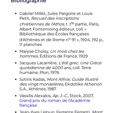
Bibliographie
du mont Athos
»,
Le Figaro
Magazine
,
25 novembre 2022
,
p.
70-
82
.
(
lire en ligne
)
Gabriel Millet, Jules Pargoire et Louis
↑
pravoslavie.ru
, le 7 mars 2014
Petit,
Recueil des inscriptions
re
chrétiennes de l'Athos
,
t.
1
partie, Paris,
↑
«
Mont Athos
»
, sur
UNESCO
Albert Fontemoing éditeur,
coll.
«
Centre du patrimoine mondial
Bibliothèque des Écoles françaises
(consulté le
24 octobre 2020
)
o
d'Athènes et de Rome
n
91 »,
1904
, 192
p.
,
11 planches
Maryse Choisy,
Un mois chez les
hommes
, Éditions de France, 1929
Jacques Lacarrière,
L'été grec. Une Grèce
quotidienne de 4000 ans
, coll. Terre
humaine, Plon, 1976
Sotiris Kadas,
Mont Athos. Guide illustré
des vingt monastères
, Ekdotike Athenon
S.A., Athènes, 1987
Vassilis Alexakis,
Ap. J.-C.
, Stock, 2007,
Grand prix du roman de l'Académie
française
Jean-Yves Leloup, Ferrante Ferranti,
Mont