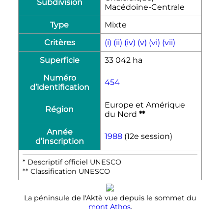
Subdivision
Macédoine-Centrale
Type
Mixte
Critères
(i) (ii) (iv) (v) (vi) (vii)
Superficie
33 042 ha
Numéro
454
d’identification
Europe et Amérique
Région
du Nord
**
Année
1988
(12e session)
d’inscription
* Descriptif officiel UNESCO
** Classification UNESCO
La péninsule de l'Aktè vue depuis le sommet du
mont Athos
.