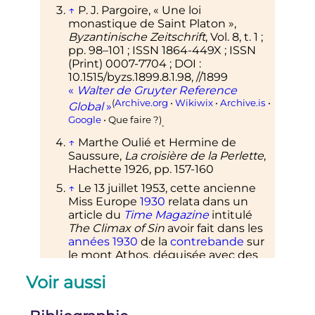
↑
P. J. Pargoire, « Une loi
monastique de Saint Platon »,
Byzantinische Zeitschrift
, Vol. 8, t. 1
;
pp. 98–101
; ISSN 1864-449X
; ISSN
(Print) 0007-7704
; DOI
:
10.1515/byzs.1899.8.1.98, //1899
«
Walter de Gruyter Reference
(
Archive.org
•
Wikiwix
•
Archive.is
•
Global
»
Google
• Que faire
?)
.
↑
Marthe Oulié et Hermine de
Saussure,
La croisière de la Perlette
,
Hachette 1926, pp. 157-160
↑
Le 13 juillet 1953, cette ancienne
Miss Europe
1930
relata dans un
article du
Time Magazine
intitulé
The Climax of Sin
avoir fait dans les
années 1930
de la
contrebande
sur
le mont Athos, déguisée avec des
vêtements d'homme.
Voir aussi
↑
Article sur Droit des religions.net
.
↑
Franck Charton, «
Avec les reclus