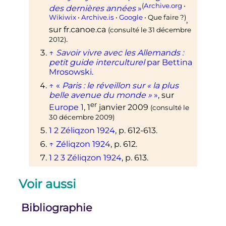
(
Archive.org
•
des dernières années
»
Wikiwix
•
Archive.is
•
Google
• Que faire
?)
,
sur
fr.canoe.ca
(consulté le
31 décembre
.
2012
)
↑
Savoir vivre avec les Allemands
:
petit guide interculturel
par Bettina
Mrosowski
.
↑
«
Paris
: le réveillon sur «
la plus
belle avenue du monde
»
»
, sur
er
Europe 1
,
1
janvier 2009
(consulté le
30 décembre 2009
)
1
2
Zéliqzon 1924
,
p.
612-613.
↑
Zéliqzon 1924
,
p.
612.
1
2
3
Zéliqzon 1924
,
p.
613.
Voir aussi
Bibliographie