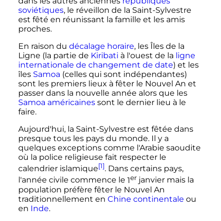
dans les autres anciennes
républiques
soviétiques
, le réveillon de la Saint-Sylvestre
est fêté en réunissant la famille et les amis
proches.
En raison du
décalage horaire
, les Îles de la
Ligne (la partie de
Kiribati
à l'ouest de la
ligne
internationale de changement de date
) et les
îles
Samoa
(celles qui sont indépendantes)
sont les premiers lieux à fêter le Nouvel An et
passer dans la nouvelle année alors que les
Samoa américaines
sont le dernier lieu à le
faire.
Aujourd'hui, la Saint-Sylvestre est fêtée dans
presque tous les pays du monde. Il y a
quelques exceptions comme l'Arabie saoudite
où la police religieuse fait respecter le
[1]
calendrier islamique
. Dans certains pays,
er
l'année civile commence le
1
janvier mais la
population préfère fêter le Nouvel An
traditionnellement en
Chine continentale
ou
en
Inde
.