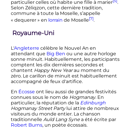
[5]
particulier celles où habite une fille à marier
.
Selon Zéliqzon, cette dernière tradition,
commune à toute la Moselle, s’appelle
[7]
«
dequerer
» en
lorrain
de Moselle
.
Royaume-Uni
L'
Angleterre
célèbre le Nouvel An en
attendant que
Big Ben
ou une autre horloge
sonne minuit. Habituellement, les participants
comptent les dix dernières secondes et
chantent
Happy New Year
au moment du
zéro. Le carillon de minuit est habituellement
accompagné de feux d'artifice.
En
Écosse
ont lieu aussi de grandes festivités
connues sous le nom de
Hogmanay
. En
particulier, la réputation de la
Edinburgh
Hogmanay Street Party
lui attire de nombreux
visiteurs du monde entier. La chanson
traditionnelle
Auld Lang Syne
a été écrite par
Robert Burns
, un poète écossais.