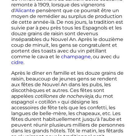
remonte à 1909, lorsque des vignerons
d'
Alicante
pensèrent que ce pourrait être un
moyen de remédier au surplus de production
de cette année-là. De nos jours, la tradition est
suivie par à peu près tous les Espagnols et les
douze grains de raisin sont devenus
inséparables du Nouvel An. Après le douzième
coup de minuit, les gens se congratulent et
portent des toasts avec du vin pétillant
comme le cava et le
champagne
, ou avec du
cidre
.
Après le dîner en famille et les douze grains de
raisin, beaucoup de jeunes gens se rendent
aux fêtes de Nouvel An dans les pubs, les
discothèques et autres. Ces fêtes sont
appelées
cotillones de nochevieja
, du mot
espagnol «
cotillón
» qui désigne les
accessoires de fête tels que les confetti, les
langues de belle-mère, les chapeaux
,
etc.
Les
fêtes durent habituellement jusqu'à l'aube et
peuvent réunir plusieurs milliers de personnes
dans les grands hôtels. Tôt le matin, les fêtards