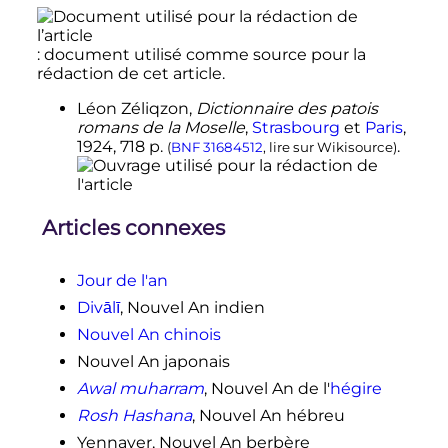
: document utilisé comme source pour la
rédaction de cet article.
Léon Zéliqzon,
Dictionnaire des patois
romans de la Moselle
,
Strasbourg
et
Paris
,
1924
, 718
p.
.
(
BNF
31684512
,
lire sur Wikisource
)
Articles connexes
Jour de l'an
Divālī
, Nouvel An indien
Nouvel An chinois
Nouvel An japonais
Awal muharram
, Nouvel An de l'
hégire
Rosh Hashana
, Nouvel An hébreu
Yennayer, Nouvel An berbère