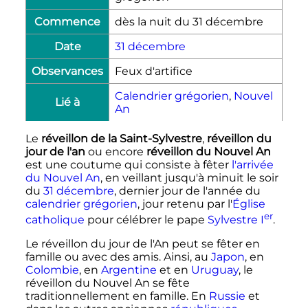
Commence
dès la nuit du 31 décembre
Date
31 décembre
Observances
Feux d'artifice
Calendrier grégorien
,
Nouvel
Lié à
An
Le
réveillon de la Saint-Sylvestre
,
réveillon du
jour de l'an
ou encore
réveillon du Nouvel An
est une coutume qui consiste à fêter
l'arrivée
du Nouvel An
, en veillant jusqu'à minuit le soir
du
31 décembre
, dernier jour de l'année du
calendrier grégorien
, jour retenu par l'
Église
er
catholique
pour célébrer le pape
Sylvestre I
.
Le réveillon du jour de l'An peut se fêter en
famille ou avec des amis. Ainsi, au
Japon
, en
Colombie
, en
Argentine
et en
Uruguay
, le
réveillon du Nouvel An se fête
traditionnellement en famille. En
Russie
et