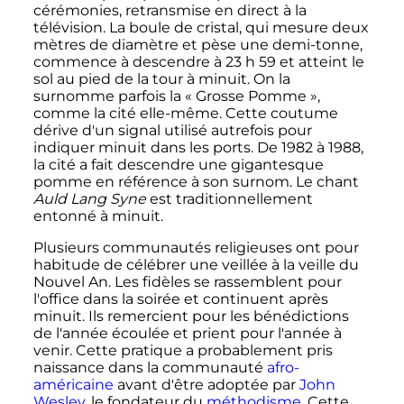
cérémonies, retransmise en direct à la
télévision. La boule de cristal, qui mesure deux
mètres de diamètre et pèse une demi-tonne,
commence à descendre à
23
h
59
et atteint le
sol au pied de la tour à minuit. On la
surnomme parfois la «
Grosse Pomme
»,
comme la cité elle-même. Cette coutume
dérive d'un signal utilisé autrefois pour
indiquer minuit dans les ports. De 1982 à 1988,
la cité a fait descendre une gigantesque
pomme en référence à son surnom. Le chant
Auld Lang Syne
est traditionnellement
entonné à minuit.
Plusieurs communautés religieuses ont pour
habitude de célébrer une veillée à la veille du
Nouvel An. Les fidèles se rassemblent pour
l'office dans la soirée et continuent après
minuit. Ils remercient pour les bénédictions
de l'année écoulée et prient pour l'année à
venir. Cette pratique a probablement pris
naissance dans la communauté
afro-
américaine
avant d'être adoptée par
John
Wesley
, le fondateur du
méthodisme
. Cette