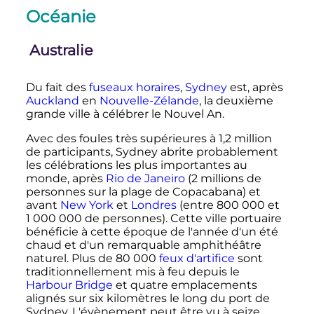
Océanie
Australie
Du fait des
fuseaux horaires
,
Sydney
est, après
Auckland
en
Nouvelle-Zélande
, la deuxième
grande ville à célébrer le Nouvel An.
Avec des foules très supérieures à
1,2 million
de participants, Sydney abrite probablement
les célébrations les plus importantes au
monde, après
Rio de Janeiro
(
2 millions
de
personnes sur la plage de Copacabana) et
avant
New York
et
Londres
(entre
800 000
et
1 000 000
de personnes
). Cette ville portuaire
bénéficie à cette époque de l'année d'un été
chaud et d'un remarquable amphithéâtre
naturel. Plus de
80 000
feux d'artifice
sont
traditionnellement mis à feu depuis le
Harbour Bridge
et quatre emplacements
alignés sur six kilomètres le long du port de
Sydney. L'évènement peut être vu à seize