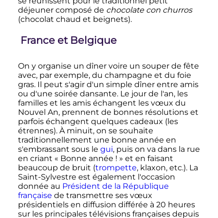
se réunissent pour le traditionnel petit
déjeuner composé de
chocolate con churros
(chocolat chaud et beignets).
France et Belgique
On y organise un dîner voire un souper de fête
avec, par exemple, du champagne et du foie
gras. Il peut s'agir d'un simple dîner entre amis
ou d'une soirée dansante. Le jour de l'an, les
familles et les amis échangent les vœux du
Nouvel An, prennent de bonnes résolutions et
parfois échangent quelques cadeaux (les
étrennes). À minuit, on se souhaite
traditionnellement une bonne année en
s'embrassant sous le
gui
, puis on va dans la rue
en criant «
Bonne année
!
» et en faisant
beaucoup de bruit (
trompette
, klaxon
,
etc.
). La
Saint-Sylvestre est également l'occasion
donnée au
Président de la République
française
de transmettre ses vœux
présidentiels en diffusion différée à
20 heures
sur les principales télévisions françaises depuis