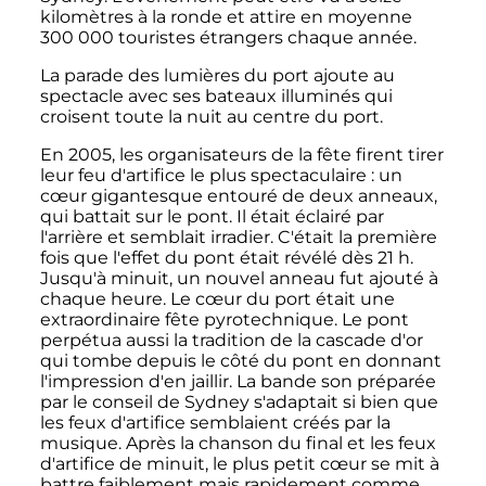
kilomètres à la ronde et attire en moyenne
300 000 touristes
étrangers chaque année.
La parade des lumières du port ajoute au
spectacle avec ses bateaux illuminés qui
croisent toute la nuit au centre du port.
En 2005, les organisateurs de la fête firent tirer
leur feu d'artifice le plus spectaculaire
: un
cœur gigantesque entouré de deux anneaux,
qui battait sur le pont. Il était éclairé par
l'arrière et semblait irradier. C'était la première
fois que l'effet du pont était révélé dès
21
h
.
Jusqu'à minuit, un nouvel anneau fut ajouté à
chaque heure. Le cœur du port était une
extraordinaire fête pyrotechnique. Le pont
perpétua aussi la tradition de la cascade d'or
qui tombe depuis le côté du pont en donnant
l'impression d'en jaillir. La bande son préparée
par le conseil de Sydney s'adaptait si bien que
les feux d'artifice semblaient créés par la
musique. Après la chanson du final et les feux
d'artifice de minuit, le plus petit cœur se mit à
battre faiblement mais rapidement comme