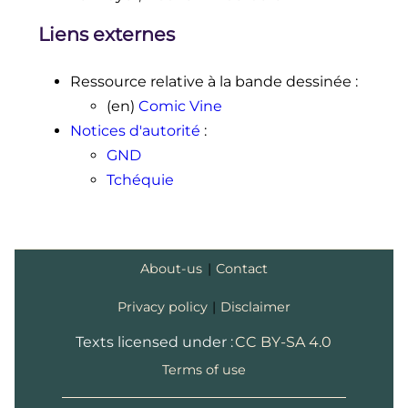
Liens externes
Ressource relative à la bande dessinée
:
(en)
Comic Vine
Notices d'autorité
:
GND
Tchéquie
About-us
|
Contact
Privacy policy
|
Disclaimer
Texts licensed under :
CC BY-SA 4.0
Terms of use