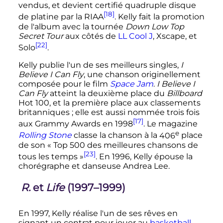
vendus, et devient certifié quadruple disque
[18]
de platine par la RIAA
. Kelly fait la promotion
de l'album avec la tournée
Down Low Top
Secret Tour
aux côtés de
LL Cool J
, Xscape, et
[22]
Solo
.
Kelly publie l'un de ses meilleurs singles,
I
Believe I Can Fly
, une chanson originellement
composée pour le film
Space Jam
.
I Believe I
Can Fly
atteint la deuxième place du
Billboard
Hot 100, et la première place aux classements
britanniques
; elle est aussi nommée trois fois
[17]
aux Grammy Awards en 1998
. Le magazine
e
Rolling Stone
classe la chanson à la
406
place
de son
« Top 500 des meilleures chansons de
[23]
tous les temps »
. En 1996, Kelly épouse la
chorégraphe et danseuse Andrea Lee.
R.
et
Life
(1997–1999)
En 1997, Kelly réalise l'un de ses rêves en
signant un contrat pour jouer au
basketball