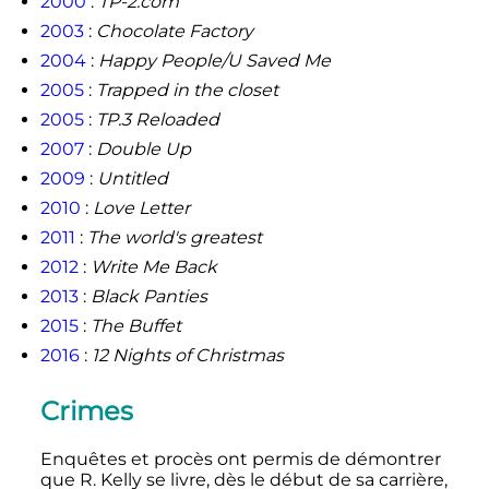
2000
:
TP-2.com
2003
:
Chocolate Factory
2004
:
Happy People/U Saved Me
2005
:
Trapped in the closet
2005
:
TP.3 Reloaded
2007
:
Double Up
2009
:
Untitled
2010
:
Love Letter
2011
:
The world's greatest
2012
:
Write Me Back
2013
:
Black Panties
2015
:
The Buffet
2016
:
12 Nights of Christmas
Crimes
Enquêtes et procès ont permis de démontrer
que R. Kelly se livre, dès le début de sa carrière,