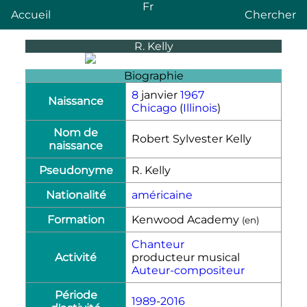
Fr
Accueil
Chercher
R. Kelly
Biographie
8
janvier
1967
Naissance
Chicago
(
Illinois
)
Nom de
Robert Sylvester Kelly
naissance
Pseudonyme
R. Kelly
Nationalité
américaine
Formation
Kenwood Academy
(
en
)
Chanteur
Activité
producteur musical
Auteur-compositeur
Période
1989
-
2016