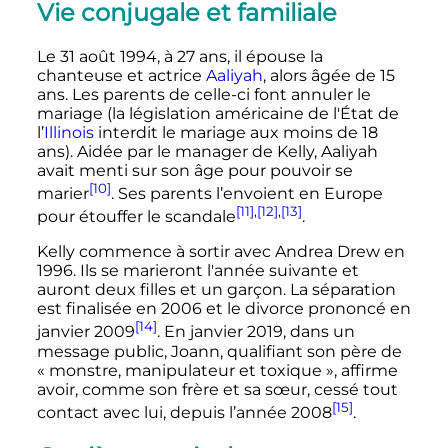
Vie conjugale et familiale
Le
31 août 1994
, à
27 ans
, il épouse la
chanteuse et actrice
Aaliyah
, alors âgée de 15
ans. Les parents de celle-ci font annuler le
mariage (la législation américaine de l'État de
l’
Illinois
interdit le mariage aux moins de
18
ans
). Aidée par le manager de Kelly, Aaliyah
avait menti sur son âge pour pouvoir se
[10]
marier
. Ses parents l’envoient en Europe
[11]
,
[12]
,
[13]
pour étouffer le scandale
.
Kelly commence à sortir avec Andrea Drew en
1996. Ils se marieront l'année suivante et
auront deux filles et un garçon. La séparation
est finalisée en 2006 et le divorce prononcé en
[14]
janvier 2009
. En janvier 2019, dans un
message public, Joann, qualifiant son père de
«
monstre, manipulateur et toxique
», affirme
avoir, comme son frère et sa sœur, cessé tout
[15]
contact avec lui, depuis l’année 2008
.