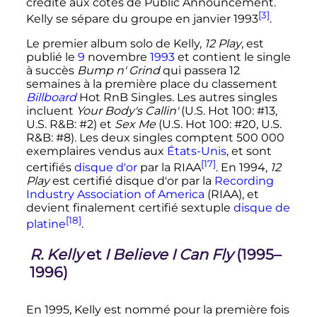
crédité aux côtés de Public Announcement.
[3]
Kelly se sépare du groupe en
janvier 1993
.
Le premier album solo de Kelly,
12 Play
, est
publié le
9
novembre
1993
et contient le single
à succès
Bump n' Grind
qui passera
12
semaines
à la première place du classement
Billboard
Hot RnB Singles. Les autres singles
incluent
Your Body's Callin'
(U.S. Hot 100: #13,
U.S. R&B: #2) et
Sex Me
(U.S. Hot 100: #20, U.S.
R&B: #8). Les deux singles comptent
500 000
exemplaires vendus aux
États-Unis
, et sont
[17]
certifiés
disque d'or
par la RIAA
. En 1994,
12
Play
est certifié disque d'or par la
Recording
Industry Association of America
(RIAA), et
devient finalement certifié sextuple
disque de
[18]
platine
.
R. Kelly
et
I Believe I Can Fly
(1995–
1996)
En 1995, Kelly est nommé pour la première fois