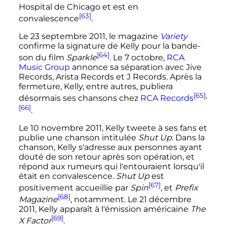
Hospital de Chicago et est en
[63]
convalescence
.
Le
23 septembre 2011
, le magazine
Variety
confirme la signature de Kelly pour la bande-
[64]
son du film
Sparkle
. Le
7 octobre
,
RCA
Music Group
annonce sa séparation avec Jive
Records, Arista Records et J Records. Après la
fermeture, Kelly, entre autres, publiera
[65]
,
désormais ses chansons chez
RCA Records
[66]
.
Le
10 novembre 2011
, Kelly tweete à ses fans et
publie une chanson intitulée
Shut Up
. Dans la
chanson, Kelly s'adresse aux personnes ayant
douté de son retour après son opération, et
répond aux rumeurs qui l'entouraient lorsqu'il
était en convalescence.
Shut Up
est
[67]
positivement accueillie par
Spin
, et
Prefix
[68]
Magazine
, notamment. Le
21 décembre
2011
, Kelly apparaît à l'émission américaine
The
[69]
X Factor
.