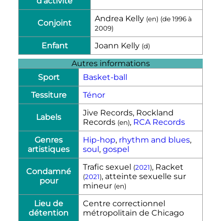
d'activité
Andrea Kelly
(
en
)
(de
1996
à
Conjoint
2009
)
Enfant
Joann Kelly
(
d
)
Autres informations
Sport
Basket-ball
Tessiture
Ténor
Jive Records, Rockland
Labels
Records
,
RCA Records
(
en
)
Genres
Hip-hop
,
rhythm and blues
,
artistiques
soul
,
gospel
Trafic sexuel
, Racket
(
2021
)
Condamné
, atteinte sexuelle sur
(
2021
)
pour
mineur
(
en
)
Lieu de
Centre correctionnel
détention
métropolitain de Chicago