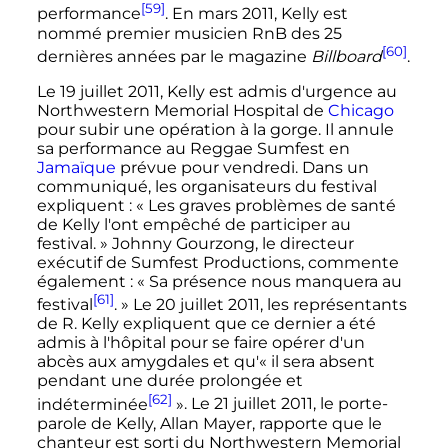
[59]
performance
. En
mars 2011
, Kelly est
nommé premier musicien RnB des 25
[60]
dernières années par le magazine
Billboard
.
Le
19 juillet 2011
, Kelly est admis d'urgence au
Northwestern Memorial Hospital de
Chicago
pour subir une opération à la gorge. Il annule
sa performance au Reggae Sumfest en
Jamaïque
prévue pour vendredi. Dans un
communiqué, les organisateurs du festival
expliquent
:
« Les graves problèmes de santé
de Kelly l'ont empêché de participer au
festival. »
Johnny Gourzong, le directeur
exécutif de Sumfest Productions, commente
également
:
« Sa présence nous manquera au
[61]
festival
. »
Le
20 juillet 2011
, les représentants
de R. Kelly expliquent que ce dernier a été
admis à l'hôpital pour se faire opérer d'un
abcès aux amygdales et qu'
« il sera absent
pendant une durée prolongée et
[62]
indéterminée
»
. Le
21 juillet 2011
, le porte-
parole de Kelly, Allan Mayer, rapporte que le
chanteur est sorti du Northwestern Memorial