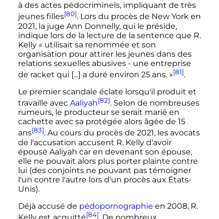
à des actes pédocriminels, impliquant de très
[80]
jeunes filles
. Lors du procès de New York en
2021, la juge Ann Donnelly, qui le préside,
indique lors de la lecture de la sentence que R.
Kelly
« utilisait sa renommée et son
organisation pour attirer les jeunes dans des
relations sexuelles abusives - une entreprise
[81]
de racket qui [...] a duré environ 25 ans. »
.
Le premier scandale éclate lorsqu'il produit et
[82]
travaille avec
Aaliyah
. Selon de nombreuses
rumeurs, le producteur se serait marié en
cachette avec sa protégée alors âgée de
15
[83]
ans
. Au cours du procès de 2021, les avocats
de l'accusation accusent R. Kelly d'avoir
épousé Aaliyah car en devenant son épouse,
elle ne pouvait alors plus porter plainte contre
lui (des conjoints ne pouvant pas témoigner
l'un contre l'autre lors d'un procès aux États-
Unis).
Déjà accusé de
pédopornographie
en 2008, R.
[84]
Kelly est acquitté
. De nombreux