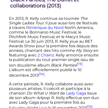
collaborations (2013)
En 2013, R. Kelly continue sa tournée
The
Single Ladies Tour
. Il joue aussi lors de festivals
à travers l'
Amérique du Nord
North America,
comme le Bonnaroo Music Festival, le
Pitchfork Music Festival, et le Macy's Music
Festival. Le
30 juin 2013
, R. Kelly joue au BET
Awards Show pour la première fois depuis des
années, chantant des hits comme
My Story
en
featuring avec
2 Chainz
. Kelly annonce ensuite
la publication du tout premier single issu de
[73]
son douzième album
Black Panties
.
L'album est officiellement publié le
10
[74]
décembre 2013
.
À cette période, R. Kelly collabore aussi avec
plusieurs artistes. Il coécrit et participe à la
chanson
Do What U Want
de
Lady Gaga
issue
de son album
Artpop
. R. Kelly effectue son duo
avec Lady Gaga pour la première fois au
[75]
Saturday Night Live
le
16 novembre 2013
.