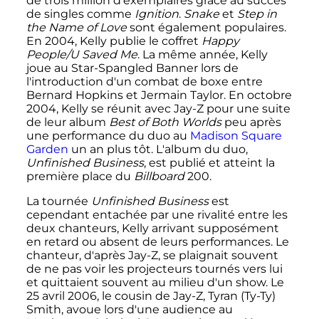
de trois million d'exemplaires grâce au succès
de singles comme
Ignition
.
Snake
et
Step in
the Name of Love
sont également populaires.
En 2004, Kelly publie le coffret
Happy
People/U Saved Me
. La même année, Kelly
joue au Star-Spangled Banner lors de
l'introduction d'un combat de boxe entre
Bernard Hopkins et Jermain Taylor. En
octobre
2004
, Kelly se réunit avec Jay-Z pour une suite
de leur album
Best of Both Worlds
peu après
une performance du duo au
Madison Square
Garden
un an plus tôt. L'album du duo,
Unfinished Business
, est publié et atteint la
première place du
Billboard
200.
La tournée
Unfinished Business
est
cependant entachée par une rivalité entre les
deux chanteurs, Kelly arrivant supposément
en retard ou absent de leurs performances. Le
chanteur, d'après Jay-Z, se plaignait souvent
de ne pas voir les projecteurs tournés vers lui
et quittaient souvent au milieu d'un show. Le
25 avril 2006
, le cousin de Jay-Z, Tyran (Ty-Ty)
Smith, avoue lors d'une audience au