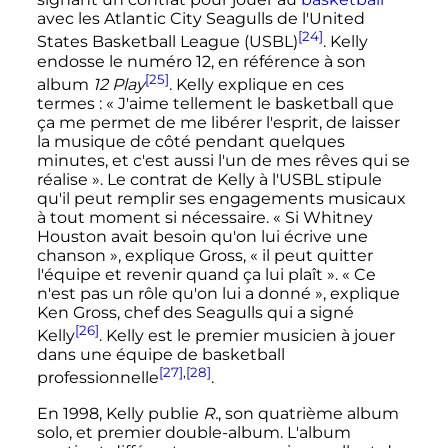
avec les Atlantic City Seagulls de l'United
[24]
States Basketball League (USBL)
. Kelly
endosse le numéro 12, en référence à son
[25]
album
12 Play
. Kelly explique en ces
termes
:
« J'aime tellement le basketball que
ça me permet de me libérer l'esprit, de laisser
la musique de côté pendant quelques
minutes, et c'est aussi l'un de mes rêves qui se
réalise »
. Le contrat de Kelly à l'USBL stipule
qu'il peut remplir ses engagements musicaux
à tout moment si nécessaire.
« Si Whitney
Houston avait besoin qu'on lui écrive une
chanson »
, explique Gross,
« il peut quitter
l'équipe et revenir quand ça lui plaît »
.
« Ce
n'est pas un rôle qu'on lui a donné »
, explique
Ken Gross, chef des Seagulls qui a signé
[26]
Kelly
. Kelly est le premier musicien à jouer
dans une équipe de basketball
[27]
,
[28]
professionnelle
.
En 1998, Kelly publie
R.
, son quatrième album
solo, et premier double-album. L'album