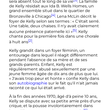
[3]
sera absent tout le long de sa vie
. La famille
de Kelly résidait aux Ida B. Wells Homes, un
grand ensemble situé dans le quartier de
[4]
Bronzeville à Chicago
. Lena McLin décrit le
foyer de Kelly selon ses termes
:
« C'était serré.
Une table, deux chaises. Il n'y avait clairement
[5]
aucune présence paternelle ici »
. Kelly
chante pour la première fois dans une chorale
[2]
à huit ans
.
Kelly grandit dans un foyer féminin, un
entourage dans lequel il réagit différemment
pendant l'absence de sa mère et de ses
grands-parents. Enfant, Kelly est
régulièrement abusé sexuellement par une
jeune femme âgée de dix ans de plus que lui.
« J'avais trop peur et honte »
confie Kelly dans
son
autobiographie
sur le fait qu'il n'ait jamais
raconté ce qui lui était arrivé.
À la fin des années 1970, âgé d'à peine
10 ans
,
Kelly se dispute avec sa petite amie près d'une
crique, et la pousse involontairement dans