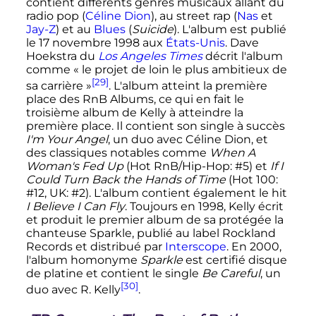
contient différents genres musicaux allant du
radio pop (
Céline Dion
), au street rap (
Nas
et
Jay-Z
) et au
Blues
(
Suicide
). L'album est publié
le
17 novembre 1998
aux
États-Unis
. Dave
Hoekstra du
Los Angeles Times
décrit l'album
comme
« le projet de loin le plus ambitieux de
[29]
sa carrière »
. L'album atteint la première
place des RnB Albums, ce qui en fait le
troisième album de Kelly à atteindre la
première place. Il contient son single à succès
I'm Your Angel
, un duo avec Céline Dion, et
des classiques notables comme
When A
Woman's Fed Up
(Hot RnB/Hip-Hop: #5) et
If I
Could Turn Back the Hands of Time
(Hot 100:
#12, UK: #2). L'album contient également le hit
I Believe I Can Fly
. Toujours en 1998, Kelly écrit
et produit le premier album de sa protégée la
chanteuse Sparkle, publié au label Rockland
Records et distribué par
Interscope
. En 2000,
l'album homonyme
Sparkle
est certifié disque
de platine et contient le single
Be Careful
, un
[30]
duo avec R. Kelly
.