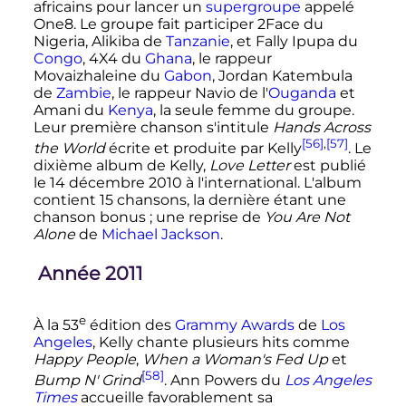
africains pour lancer un
supergroupe
appelé
One8. Le groupe fait participer 2Face du
Nigeria, Alikiba de
Tanzanie
, et Fally Ipupa du
Congo
, 4X4 du
Ghana
, le rappeur
Movaizhaleine du
Gabon
, Jordan Katembula
de
Zambie
, le rappeur Navio de l'
Ouganda
et
Amani du
Kenya
, la seule femme du groupe.
Leur première chanson s'intitule
Hands Across
[56]
,
[57]
the World
écrite et produite par Kelly
. Le
dixième album de Kelly,
Love Letter
est publié
le
14 décembre 2010
à l'international. L'album
contient 15 chansons, la dernière étant une
chanson bonus
; une reprise de
You Are Not
Alone
de
Michael Jackson
.
Année 2011
e
À la
53
édition
des
Grammy Awards
de
Los
Angeles
, Kelly chante plusieurs hits comme
Happy People
,
When a Woman's Fed Up
et
[58]
Bump N' Grind
. Ann Powers du
Los Angeles
Times
accueille favorablement sa