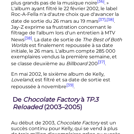
[36]
plus grands pas de la musique noire
. »
L'album ayant filtré le
22 février 2002
, le label
Roc-A-Fella n'a d'autre choix que d'avancer la
[37]
,
[38]
date de sortie du
26 mars
au
19 mars
.
Jay-Z exprime sa frustration concernant le
filtrage de l'album lors d'un entretien à MTV
[38]
News
. La date de sortie de
The Best of Both
Worlds
est finalement repoussée à sa date
initiale, le
26 mars
. L'album compte
285 000
exemplaires vendus la première semaine, et
[37]
se classe deuxième au
Billboard
200
.
En
mai 2002
, le sixième album de Kelly,
Loveland
, est filtré et sa date de sortie est
[39]
repoussée à novembre
.
De
Chocolate Factory
à
TP.3
Reloaded
(2003–2005)
Au début de 2003,
Chocolate Factory
est un
succès continu pour Kelly, qui se vend à plus