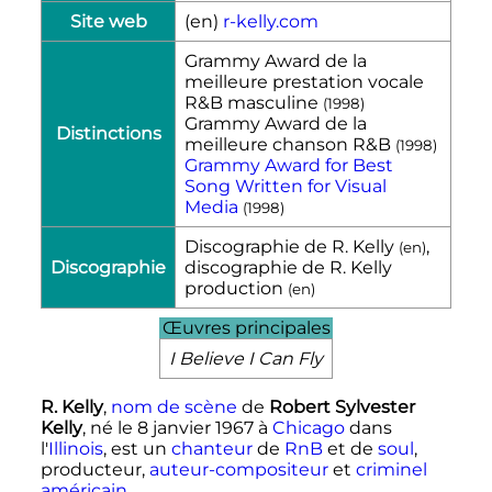
Site web
(en)
r-kelly.com
Grammy Award de la
meilleure prestation vocale
R&B masculine
(
1998
)
Grammy Award de la
Distinctions
meilleure chanson R&B
(
1998
)
Grammy Award for Best
Song Written for Visual
Media
(
1998
)
Discographie de R. Kelly
,
(
en
)
Discographie
discographie de R. Kelly
production
(
en
)
Œuvres principales
I Believe I Can Fly
R. Kelly
,
nom de scène
de
Robert Sylvester
Kelly
, né le
8 janvier 1967
à
Chicago
dans
l'
Illinois
, est un
chanteur
de
RnB
et de
soul
,
producteur,
auteur-compositeur
et
criminel
américain
.