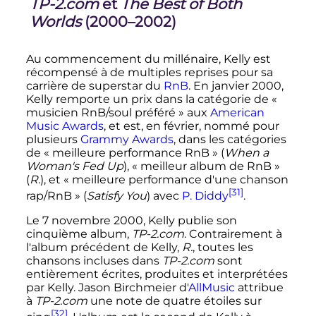
TP-2.com
et
The Best of Both
Worlds
(2000–2002)
Au commencement du millénaire, Kelly est
récompensé à de multiples reprises pour sa
carrière de superstar du
RnB
. En
janvier 2000
,
Kelly remporte un prix dans la catégorie de
«
musicien RnB/soul préféré »
aux
American
Music Awards
, et est, en février, nommé pour
plusieurs
Grammy Awards
, dans les catégories
de
« meilleure performance RnB »
(
When a
Woman's Fed Up
),
« meilleur album de RnB »
(
R.
), et
« meilleure performance d'une chanson
[31]
rap/RnB »
(
Satisfy You
) avec
P. Diddy
.
Le
7 novembre 2000
, Kelly publie son
cinquième album,
TP-2.com
. Contrairement à
l'album précédent de Kelly,
R.
, toutes les
chansons incluses dans
TP-2.com
sont
entièrement écrites, produites et interprétées
par Kelly. Jason Birchmeier d'
AllMusic
attribue
à
TP-2.com
une note de quatre étoiles sur
[32]