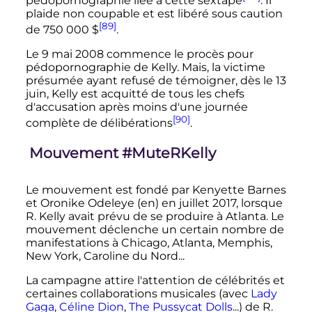
pédopornographie liée à cette sextape
. Il
plaide non coupable et est libéré sous caution
[89]
de
750 000
$
.
Le 9 mai 2008 commence le procès pour
pédopornographie de Kelly. Mais, la victime
présumée ayant refusé de témoigner, dès le 13
juin, Kelly est acquitté de tous les chefs
d'accusation après moins d'une journée
[90]
complète de délibérations
.
Mouvement #MuteRKelly
Le mouvement est fondé par Kenyette Barnes
et Oronike Odeleye
(en)
en juillet 2017, lorsque
R. Kelly avait prévu de se produire à Atlanta. Le
mouvement déclenche un certain nombre de
manifestations à Chicago, Atlanta, Memphis,
New York, Caroline du Nord...
La campagne attire l'attention de célébrités et
certaines collaborations musicales (avec
Lady
Gaga
,
Céline Dion
,
The Pussycat Dolls
...) de R.