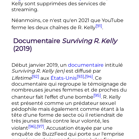
Kelly sont supprimées des services de
streaming.
Néanmoins, ce n'est qu'en 2021 que YouTube
[91]
ferme les deux chaînes de R. Kelly
.
Documentaire
Surviving R. Kelly
(2019)
Début
janvier 2019
, un
documentaire
intitulé
Surviving R. Kelly
(en)
est diffusé par
[92]
[93]
,
[94]
Lifetime
aux
États-Unis
. Ce
documentaire qui regroupe le témoignage de
nombreuses jeunes femmes et de proches du
[95]
chanteur fait l'effet d'une bombe
. R. Kelly
est présenté comme un prédateur sexuel
pédophile mais également comme étant à la
tête d'une forme de secte où il retiendrait de
très jeunes filles contre leur volonté, les
[96]
,
[97]
violant
. Accusation étayée par une
enquête de BuzzFeed qui porte sur l'emprise