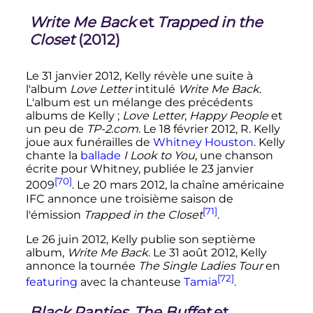
Write Me Back
et
Trapped in the
Closet
(2012)
Le
31 janvier 2012
, Kelly révèle une suite à
l'album
Love Letter
intitulé
Write Me Back
.
L'album est un mélange des précédents
albums de Kelly
;
Love Letter
,
Happy People
et
un peu de
TP-2.com
. Le
18 février 2012
, R. Kelly
joue aux funérailles de
Whitney Houston
. Kelly
chante la
ballade
I Look to You
, une chanson
écrite pour Whitney, publiée le
23 janvier
[70]
2009
. Le
20 mars 2012
, la chaîne américaine
IFC annonce une troisième saison de
[71]
l'émission
Trapped in the Closet
.
Le
26 juin 2012
, Kelly publie son septième
album,
Write Me Back
. Le
31 août 2012
, Kelly
annonce la tournée
The Single Ladies Tour
en
[72]
featuring
avec la chanteuse
Tamia
.
Black Panties
,
The Buffet
et