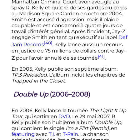
Manhattan Criminal Court avoir aveuglé au
spray R. Kelly et quatre de ses gardes du corps
au Madison Square Garden en
octobre 2004
.
Smith est accusé d'agression, mais il plaide
coupable et est condamné à quatre jours de
travail d'intérêt général. Après l'incident, Jay-Z
engage Smith en tant qu'exécutif au label
Def
[40]
Jam Records
. Kelly lance aussi un recours
en justice de
75 millions
de dollars contre Jay-
[41]
Z pour l'avoir annulé de sa tournée
.
En 2005, Kelly publie son septième album,
TP.3 Reloaded
. L'album inclut les chapitres de
Trapped in the Closet
.
Double Up
(2006–2008)
En 2006, Kelly lance la tournée
The Light It Up
Tour
, qui sortira en
DVD
. Le
29 mai 2007
, R.
Kelly publie son huitième album
Double Up
,
qui contient le single
I'm a Flirt (Remix)
, en
featuring
avec
T.I.
et
T-Pain
. La chanson