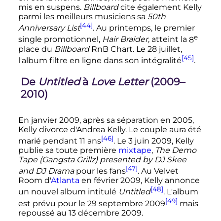
mis en suspens.
Billboard
cite également Kelly
parmi les meilleurs musiciens sa
50th
[44]
Anniversary List
. Au printemps, le premier
e
single promotionnel,
Hair Braider
, atteint la
8
place
du
Billboard
RnB Chart. Le
28 juillet
,
[45]
l'album filtre en ligne dans son intégralité
.
De
Untitled
à
Love Letter
(2009–
2010)
En
janvier 2009
, après sa séparation en 2005,
Kelly divorce d'Andrea Kelly. Le couple aura été
[46]
marié pendant
11 ans
. Le
3 juin 2009
, Kelly
publie sa toute première
mixtape
,
The Demo
Tape (Gangsta Grillz) presented by DJ Skee
[47]
and DJ Drama
pour les fans
. Au Velvet
Room d'
Atlanta
en
février 2009
, Kelly annonce
[48]
un nouvel album intitulé
Untitled
. L'album
[49]
est prévu pour le
29 septembre 2009
mais
repoussé au
13 décembre 2009
.