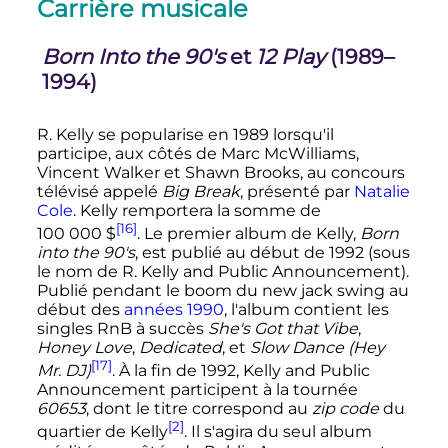
Carrière musicale
Born Into the 90's
et
12 Play
(1989–
1994)
R. Kelly se popularise en 1989 lorsqu'il
participe, aux côtés de Marc McWilliams,
Vincent Walker et Shawn Brooks, au concours
télévisé appelé
Big Break
, présenté par
Natalie
Cole
. Kelly remportera la somme de
[16]
100 000
$
. Le premier album de Kelly,
Born
into the 90's
, est publié au début de 1992 (sous
le nom de R. Kelly and Public Announcement).
Publié pendant le boom du new jack swing au
début des
années 1990
, l'album contient les
singles RnB à succès
She's Got that Vibe
,
Honey Love
,
Dedicated
, et
Slow Dance (Hey
[17]
Mr. DJ)
. À la fin de 1992, Kelly and Public
Announcement participent à la tournée
60653
, dont le titre correspond au
zip code
du
[2]
quartier de Kelly
. Il s'agira du seul album