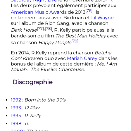
Les deux prévoient également participer aux
[76]
American Music Awards
de 2013
. Ils
collaborent aussi avec Birdman et
Lil Wayne
sur l'album de Rich Gang, avec la chanson
[77]
,
[78]
Dark Horse
. R. Kelly participe aussi à la
bande-son du film
The Best Man Holiday
avec
[79]
sa chanson
Happy People
.
En 2014, R.Kelly reprend la chanson
Betcha
Gon’ Know
en duo avec
Mariah Carey
dans les
bonus de l’album de cette dernière
:
Me. I Am
Mariah... The Elusive Chanteuse
.
Discographie
1992
:
Born into the 90's
1993
:
12 Play
1995
:
R. Kelly
1998
:
R.