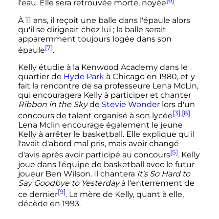
[6]
l'eau. Elle sera retrouvée morte, noyée
.
À
11 ans
, il reçoit une balle dans l'épaule alors
qu'il se dirigeait chez lui
; la balle serait
apparemment toujours logée dans son
[7]
épaule
.
Kelly étudie à la Kenwood Academy dans le
quartier de
Hyde Park
à Chicago en 1980, et y
fait la rencontre de sa professeure Lena McLin,
qui encouragera Kelly à participer et chanter
Ribbon in the Sky
de
Stevie Wonder
lors d'un
[3]
,
[8]
concours de talent organisé à son lycée
.
Lena Mclin encourage également le jeune
Kelly à arrêter le basketball. Elle explique qu'il
l'avait d'abord mal pris, mais avoir changé
[5]
d'avis après avoir participé au concours
. Kelly
joue dans l'équipe de basketball avec le futur
joueur Ben Wilson. Il chantera
It's So Hard to
Say Goodbye to Yesterday
à l'enterrement de
[9]
ce dernier
. La mère de Kelly, quant à elle,
décède en 1993.