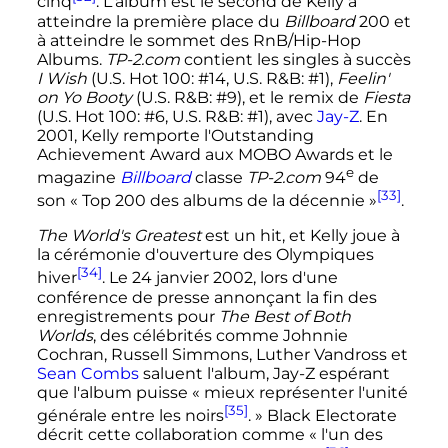
cinq
. L'album est le second de Kelly à
atteindre la première place du
Billboard
200 et
à atteindre le sommet des RnB/Hip-Hop
Albums.
TP-2.com
contient les singles à succès
I Wish
(U.S. Hot 100: #14, U.S. R&B: #1),
Feelin'
on Yo Booty
(U.S. R&B: #9), et le remix de
Fiesta
(U.S. Hot 100: #6, U.S. R&B: #1), avec
Jay-Z
. En
2001, Kelly remporte l'Outstanding
Achievement Award aux MOBO Awards et le
e
magazine
Billboard
classe
TP-2.com
94
de
[33]
son
« Top 200 des albums de la décennie »
.
The World's Greatest
est un hit, et Kelly joue à
la cérémonie d'ouverture des Olympiques
[34]
hiver
. Le
24 janvier 2002
, lors d'une
conférence de presse annonçant la fin des
enregistrements pour
The Best of Both
Worlds
, des célébrités comme Johnnie
Cochran, Russell Simmons, Luther Vandross et
Sean Combs
saluent l'album, Jay-Z espérant
que l'album puisse
« mieux représenter l'unité
[35]
générale entre les noirs
. »
Black Electorate
décrit cette collaboration comme
« l'un des