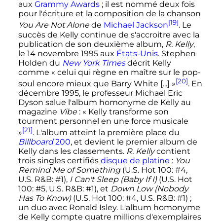
aux
Grammy Awards
; il est nommé deux fois
pour l'écriture et la composition de la chanson
[19]
You Are Not Alone
de
Michael Jackson
. Le
succès de Kelly continue de s'accroitre avec la
publication de son deuxième album,
R. Kelly
,
le
14 novembre 1995
aux
États-Unis
. Stephen
Holden du
New York Times
décrit Kelly
comme
« celui qui règne en maître sur le pop-
[20]
soul encore mieux que Barry White [...] »
. En
décembre 1995
, le professeur Michael Eric
Dyson salue l'album homonyme de Kelly au
magazine
Vibe
:
« Kelly transforme son
tourment personnel en une force musicale
[21]
»
. L'album atteint la première place du
Billboard
200
, et devient le premier album de
Kelly dans les classements.
R. Kelly
contient
trois singles certifiés
disque de platine
:
You
Remind Me of Something
(U.S. Hot 100: #4,
U.S. R&B: #1),
I Can't Sleep (Baby If I)
(U.S. Hot
100: #5, U.S. R&B: #1), et
Down Low (Nobody
Has To Know)
(U.S. Hot 100: #4, U.S. R&B: #1)
;
un duo avec Ronald Isley. L'album homonyme
de Kelly compte quatre millions d'exemplaires