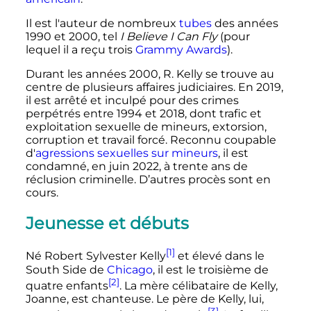
Il est l'auteur de nombreux
tubes
des années
1990 et 2000, tel
I Believe I Can Fly
(pour
lequel il a reçu trois
Grammy Awards
).
Durant les années 2000, R. Kelly se trouve au
centre de plusieurs affaires judiciaires. En 2019,
il est arrêté et inculpé pour des crimes
perpétrés entre 1994 et 2018, dont trafic et
exploitation sexuelle de mineurs, extorsion,
corruption et travail forcé. Reconnu coupable
d'
agressions sexuelles sur mineurs
, il est
condamné, en juin 2022, à
trente ans
de
réclusion criminelle. D’autres procès sont en
cours.
Jeunesse et débuts
[1]
Né Robert Sylvester Kelly
et élevé dans le
South Side de
Chicago
, il est le troisième de
[2]
quatre enfants
. La mère célibataire de Kelly,
Joanne, est chanteuse. Le père de Kelly, lui,