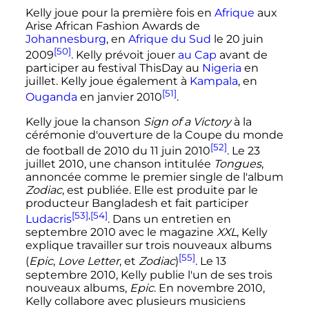
Kelly joue pour la première fois en
Afrique
aux
Arise African Fashion Awards de
Johannesburg
, en
Afrique du Sud
le
20 juin
[50]
2009
. Kelly prévoit jouer
au Cap
avant de
participer au festival ThisDay au
Nigeria
en
juillet. Kelly joue également à
Kampala
, en
[51]
Ouganda
en
janvier 2010
.
Kelly joue la chanson
Sign of a Victory
à la
cérémonie d'ouverture de la Coupe du monde
[52]
de football de 2010 du
11 juin 2010
. Le
23
juillet 2010
, une chanson intitulée
Tongues
,
annoncée comme le premier single de l'album
Zodiac
, est publiée. Elle est produite par le
producteur Bangladesh et fait participer
[53]
,
[54]
Ludacris
. Dans un entretien en
septembre 2010
avec le magazine
XXL
, Kelly
explique travailler sur trois nouveaux albums
[55]
(
Epic
,
Love Letter
, et
Zodiac
)
. Le
13
septembre 2010
, Kelly publie l'un de ses trois
nouveaux albums,
Epic
. En
novembre 2010
,
Kelly collabore avec plusieurs musiciens