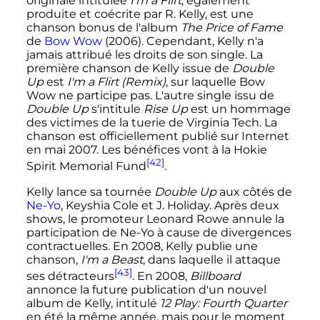
originale intitulée
I'm a Flirt
, également
produite et coécrite par R. Kelly, est une
chanson bonus de l'album
The Price of Fame
de
Bow Wow
(2006). Cependant, Kelly n'a
jamais attribué les droits de son single. La
première chanson de Kelly issue de
Double
Up
est
I'm a Flirt (Remix)
, sur laquelle Bow
Wow ne participe pas. L'autre single issu de
Double Up
s'intitule
Rise Up
est un hommage
des victimes de la tuerie de Virginia Tech. La
chanson est officiellement publié sur Internet
en
mai 2007
. Les bénéfices vont à la Hokie
[42]
Spirit Memorial Fund
.
Kelly lance sa tournée
Double Up
aux côtés de
Ne-Yo
, Keyshia Cole et J. Holiday. Après deux
shows, le promoteur Leonard Rowe annule la
participation de Ne-Yo à cause de divergences
contractuelles. En 2008, Kelly publie une
chanson,
I'm a Beast
, dans laquelle il attaque
[43]
ses détracteurs
. En 2008,
Billboard
annonce la future publication d'un nouvel
album de Kelly, intitulé
12 Play: Fourth Quarter
en été la même année, mais pour le moment