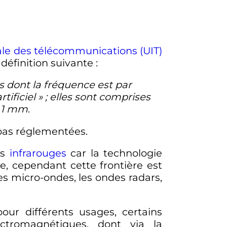
ale des télécommunications (UIT)
définition suivante
:
 dont la fréquence est par
ificiel »
; elles sont comprises
à
1
mm
.
pas réglementées.
es
infrarouges
car la technologie
ue, cependant cette frontière est
 les micro-ondes, les ondes radars
,
ur différents usages, certains
ctromagnétiques, dont via la