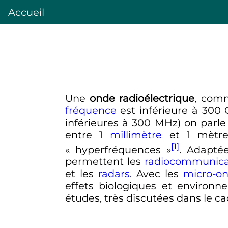
Accueil
Une
onde radioélectrique
, com
fréquence
est inférieure à
300
inférieures à
300
MHz
) on parle
entre
1
millimètre
et
1 mètr
[1]
«
hyperfréquences
»
. Adaptée
permettent les
radiocommunica
et les
radars
. Avec les
micro-o
effets biologiques et environn
études, très discutées dans le 