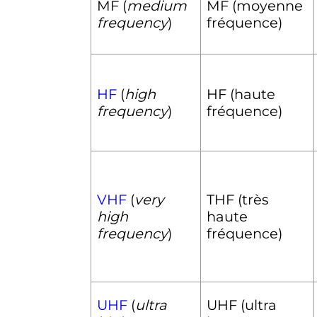
MF (
medium
MF (moyenne
frequency
)
fréquence)
HF
(
high
HF (haute
frequency
)
fréquence)
VHF
(
very
THF (très
high
haute
frequency
)
fréquence)
UHF
(
ultra
UHF (ultra