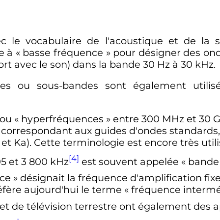
c le vocabulaire de l'acoustique et de la so
e à «
basse fréquence
» pour désigner des on
ort avec le son) dans la bande
30
Hz
à
30
kHz
.
des ou sous-bandes sont également utilis
ou «
hyperfréquences
» entre
300
MHz
et
30
G
correspondant aux guides d'ondes standards,
 Ka). Cette terminologie est encore très util
[4]
05
et
3 800
kHz
est souvent appelée «
bande
ce
» désignait la fréquence d'amplification fi
réfère aujourd'hui le terme «
fréquence intermé
 et de télévision terrestre ont également des 