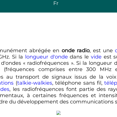
Fr
munément abrégée en
onde radio
, est une
GHz
. Si la
longueur d'onde
dans le
vide
est s
 d'ondes «
radiofréquences
». Si la longueur
e
(fréquences comprises entre
300
MHz
s au transport de signaux issus de la voix
tions
(
talkie-walkies
, téléphone sans fil,
télé
ndes
, les radiofréquences font partie des r
ementaux, à certaines fréquences et intensi
cadre du développement des communications s