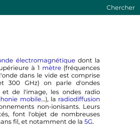
Chercher
onde électromagnétique
dont la
upérieure à
1
mètre
(fréquences
 d'onde dans le vide est comprise
et
300
GHz
) on parle d'ondes
 et de l'image, les ondes radio
phonie mobile
…), la
radiodiffusion
ayonnements non-ionisants. Leurs
tés, font l'objet de nombreuses
ans fil, et notamment de la
5G
.