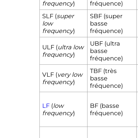
frequency
)
fréquence)
SLF (
super
SBF (super
low
basse
frequency
)
fréquence)
UBF (ultra
ULF (
ultra low
basse
frequency
)
fréquence)
TBF (très
VLF (
very low
basse
frequency
)
fréquence)
LF
(
low
BF (basse
frequency
)
fréquence)