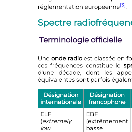
[3]
réglementation européenne
.
Spectre radiofréquen
Terminologie officielle
Une
onde radio
est classée en f
ces fréquences constitue le
sp
d'une décade, dont les appell
équivalentes sont parfois égaleme
Désignation
Désignation
internationale
francophone
ELF
EBF
(
extremely
(extrêmement
low
basse