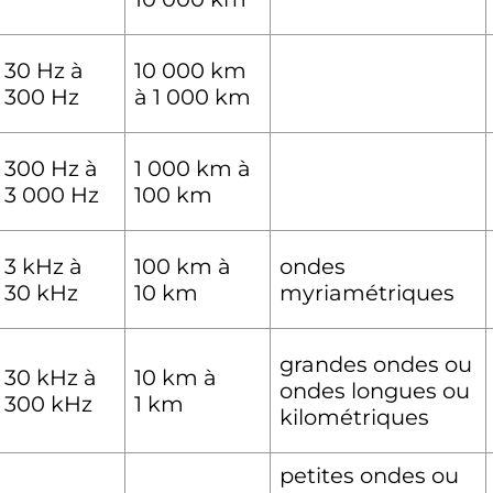
30
Hz
à
10 000
km
300
Hz
à
1 000
km
300
Hz
à
1 000
km
à
3 000
Hz
100
km
3
kHz
à
100
km
à
ondes
30
kHz
10
km
myriamétriques
grandes ondes ou
30
kHz
à
10
km
à
ondes longues ou
300
kHz
1
km
kilométriques
petites ondes ou