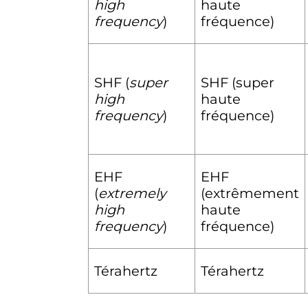
high
haute
frequency
)
fréquence)
SHF (
super
SHF (super
high
haute
frequency
)
fréquence)
EHF
EHF
(
extremely
(extrêmement
high
haute
frequency
)
fréquence)
Térahertz
Térahertz