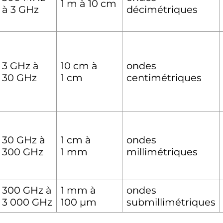
1
m
à
10
cm
à
3
GHz
décimétriques
3
GHz
à
10
cm
à
ondes
30
GHz
1
cm
centimétriques
30
GHz
à
1
cm
à
ondes
300
GHz
1
mm
millimétriques
300
GHz
à
1
mm
à
ondes
3 000
GHz
100
µm
submillimétriques