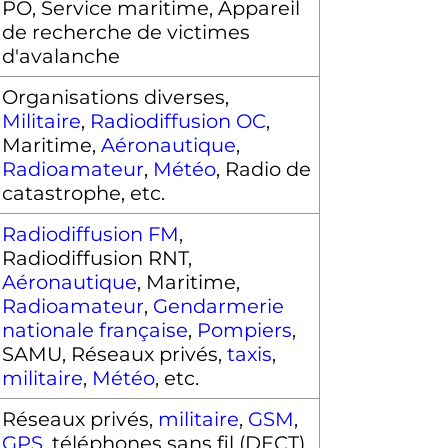
PO, Service maritime, Appareil
de recherche de victimes
d'avalanche
Organisations diverses,
Militaire
,
Radiodiffusion OC
,
Maritime,
Aéronautique
,
Radioamateur
,
Météo
, Radio de
catastrophe
,
etc.
Radiodiffusion FM
,
Radiodiffusion RNT,
Aéronautique
, Maritime,
Radioamateur
,
Gendarmerie
nationale française
,
Pompiers
,
SAMU, Réseaux privés,
taxis
,
militaire
,
Météo
,
etc.
Réseaux privés,
militaire
,
GSM
,
GPS
, téléphones sans fil (DECT),