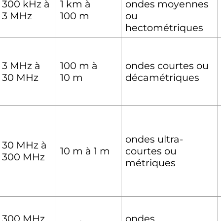
300
kHz
à
1
km
à
ondes moyennes
3
MHz
100
m
ou
hectométriques
3
MHz
à
100
m
à
ondes courtes ou
30
MHz
10
m
décamétriques
ondes ultra-
30
MHz
à
10
m
à
1
m
courtes ou
300
MHz
métriques
300
MHz
ondes