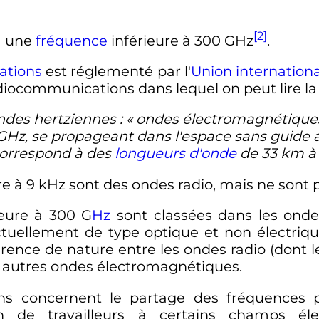
[2]
a une
fréquence
inférieure à
300
GHz
.
ations
est réglementé par l'
Union internation
diocommunications dans lequel on peut lire la 
ndes hertziennes
:
« ondes électromagnétiques
GHz
, se propageant dans l'espace sans guide art
orrespond à des
longueurs d'onde
de
33
km
re à
9
kHz
sont des ondes radio, mais ne sont 
ieure à
300
G
Hz
sont classées dans les ond
actuellement de type optique et non électriq
différence de nature entre les ondes radio (dont
es autres ondes électromagnétiques.
 concernent le partage des fréquences po
on de travailleurs à certains champs éle