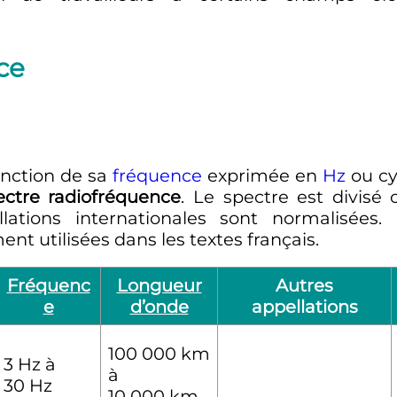
ce
onction de sa
fréquence
exprimée en
Hz
ou cy
ectre radiofréquence
. Le spectre est divis
ations internationales sont normalisées.
nt utilisées dans les textes français.
Fréquenc
Longueur
Autres
e
d’onde
appellations
100 000
km
3
Hz
à
à
30
Hz
10 000
km