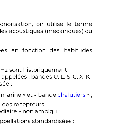
norisation, on utilise le terme
des acoustiques (mécaniques) ou
ées en fonction des habitudes
Hz
sont historiquement
 appelées
: bandes U, L, S, C, X, K
isée
;
 marine
» et «
bande
chalutiers
»
;
xe des récepteurs
diaire
» non ambigu
;
appellations standardisées
: