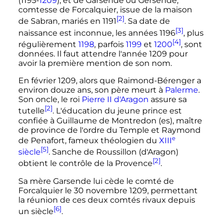
(1195-
1209
), et de Garsende ou Gersende,
comtesse de Forcalquier, issue de la maison
[2]
de Sabran, mariés en 1191
. Sa date de
[3]
naissance est inconnue, les années 1196
, plus
[4]
régulièrement
1198
, parfois
1199
et
1200
, sont
données. Il faut attendre l'année 1209 pour
avoir la première mention de son nom.
En
février 1209
, alors que Raimond-Bérenger a
environ douze ans, son père meurt à
Palerme
.
Son oncle, le roi
Pierre
II
d'Aragon
assure sa
[2]
tutelle
. L'éducation du jeune prince est
confiée à Guillaume de Montredon
(es)
, maître
de province de l'ordre du Temple et Raymond
e
de Penafort, fameux théologien du
XIII
[5]
siècle
. Sanche de Roussillon (d'Aragon)
[2]
obtient le contrôle de la Provence
.
Sa mère Garsende lui cède le comté de
Forcalquier le
30 novembre 1209
, permettant
la réunion de ces deux comtés rivaux depuis
[6]
un siècle
.