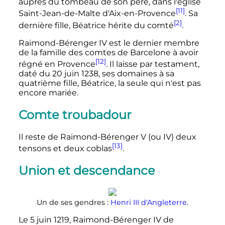
auprès du tombeau de son père, dans l'église
[11]
Saint-Jean-de-Malte d'Aix-en-Provence
. Sa
[2]
dernière fille, Béatrice hérite du comté
.
Raimond-Bérenger
IV
est le dernier membre
de la famille des comtes de Barcelone à avoir
[12]
régné en Provence
. Il laisse par testament,
daté du
20 juin 1238
, ses domaines à sa
quatrième fille, Béatrice, la seule qui n'est pas
encore mariée.
Comte troubadour
Il reste de
Raimond-Bérenger
V
(ou
IV
) deux
[13]
tensons et deux coblas
.
Union et descendance
Un de ses gendres
:
Henri
III
d'Angleterre
.
Le
5 juin 1219
,
Raimond-Bérenger
IV
de