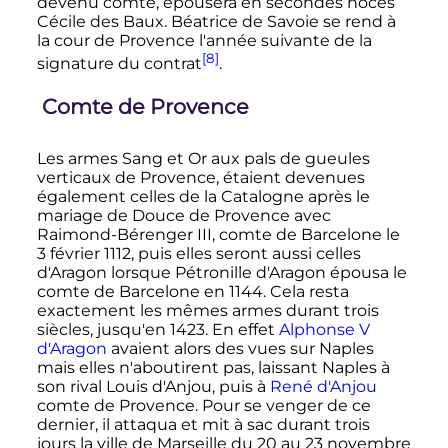
devenu comte, épousera en secondes noces
Cécile des Baux. Béatrice de Savoie se rend à
la cour de Provence l'année suivante de la
[8]
signature du contrat
.
Comte de Provence
Les armes Sang et Or aux pals de gueules
verticaux de Provence, étaient devenues
également celles de la Catalogne après le
mariage de Douce de Provence avec
Raimond-Bérenger
III
, comte de Barcelone
le
3 février 1112
, puis elles seront aussi celles
d'Aragon lorsque Pétronille d'Aragon épousa le
comte de Barcelone en 1144. Cela resta
exactement les mêmes armes durant trois
siècles, jusqu'en 1423. En effet
Alphonse
V
d'Aragon
avaient alors des vues sur Naples
mais elles n'aboutirent pas, laissant Naples à
son rival Louis d'Anjou, puis à
René d'Anjou
comte de Provence. Pour se venger de ce
dernier, il attaqua et mit à sac durant trois
jours la ville de Marseille du 20 au
23 novembre