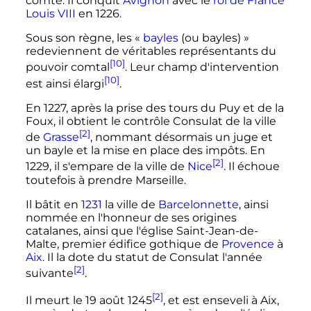
comté. Il conquit
Avignon
avec le
roi de France
Louis
VIII
en 1226.
Sous son règne, les «
bayles
(ou bayles)
»
redeviennent de véritables représentants du
[10]
pouvoir comtal
. Leur champ d'intervention
[10]
est ainsi élargi
.
En 1227, après la prise des tours du Puy et de la
Foux, il obtient le contrôle Consulat de la ville
[2]
de
Grasse
, nommant désormais un juge et
un bayle et la mise en place des impôts. En
[2]
1229, il s'empare de la ville de
Nice
. Il échoue
toutefois à prendre Marseille.
Il bâtit en
1231
la ville de
Barcelonnette
, ainsi
nommée en l'honneur de ses origines
catalanes, ainsi que l'église Saint-Jean-de-
Malte, premier édifice gothique de
Provence
à
Aix
. Il la dote du statut de Consulat l'année
[2]
suivante
.
[2]
Il meurt le
19 août 1245
, et est enseveli à Aix,