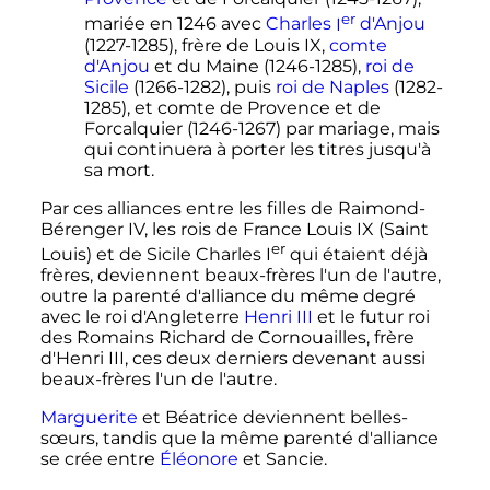
er
mariée en 1246 avec
Charles
I
d'Anjou
(1227-1285), frère de
Louis
IX
,
comte
d'Anjou
et du Maine (1246-1285),
roi de
Sicile
(1266-1282), puis
roi de Naples
(1282-
1285), et comte de Provence et de
Forcalquier (1246-1267) par mariage, mais
qui continuera à porter les titres jusqu'à
sa mort.
Par ces alliances entre les filles de
Raimond-
Bérenger
IV
, les rois de France
Louis
IX
(Saint
er
Louis) et de Sicile
Charles
I
qui étaient déjà
frères, deviennent beaux-frères l'un de l'autre,
outre la parenté d'alliance du même degré
avec le roi d'Angleterre
Henri
III
et le futur roi
des Romains Richard de Cornouailles, frère
d'
Henri
III
, ces deux derniers devenant aussi
beaux-frères l'un de l'autre.
Marguerite
et Béatrice deviennent belles-
sœurs, tandis que la même parenté d'alliance
se crée entre
Éléonore
et Sancie.