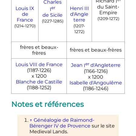
Richard
I
Charles
du Saint-
er
Louis
IX
Henri
III
I
Empire
de
d'Angle
de Sicile
(1209-1272)
France
terre
(1227-1285)
(1214-1270)
(1207-
1272)
frères et beaux-
frères et beaux-frères
frères
er
Louis
VIII
de France
Jean
I
d'Angleterre
(1187-1226)
(1166-1216)
x 1200
x 1200
Blanche de Castille
Isabelle d'Angoulême
(1188-1252)
(1186-1246)
Notes et références
↑
Généalogie de
Raimond-
Bérenger
IV
de Provence
sur le site
Medieval Lands.