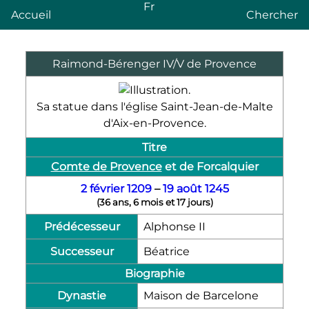
Fr
Accueil
Chercher
Raimond-Bérenger
IV
/
V
de Provence
Sa statue dans l'église Saint-Jean-de-Malte
d'Aix-en-Provence.
Titre
Comte de Provence
et de Forcalquier
2 février
1209
–
19 août
1245
(
36 ans, 6 mois et 17 jours
)
Prédécesseur
Alphonse
II
Successeur
Béatrice
Biographie
Dynastie
Maison de Barcelone