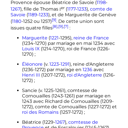
Provence épouse Béatrice de Savoie (
1198
-
er
1267
), fille de
Thomas
I
(
1177
-
1233
),
comte de
Savoie
(
1189
-
1233
), et de Marguerite de Genève
[9]
(
1180
-1252 ou 1257)
. De cette union sont
[8]
,
[9]
,
[7]
issues quatre filles
:
Marguerite
(
1221
-1295),
reine de France
(1234-1270) par mariage en
mai 1234
avec
Louis
IX
(1214-1270), roi de France (1226-
1270)
;
Éléonore
(v.
1223
-
1291
), reine d'Angleterre
(1236-1272) par mariage en
1236
avec
Henri
III
(1207-1272),
roi d'Angleterre
(1216-
1272)
;
Sancie (v. 1225-1261), comtesse de
Cornouailles (1243-1261) par mariage en
1243 avec Richard de Cornouailles (1209-
1272), comte de Cornouailles (1227-1272) et
roi des Romains
(1257-1272)
;
Béatrice (1229-
1267
),
comtesse de
Provence
et de Forcalquier (1245-1267),