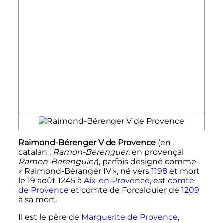
Raimond-Bérenger
V
de Provence
(en
catalan
:
Ramon-Berenguer
, en provençal
Ramon-Berenguier
), parfois désigné comme
«
Raimond-Béranger IV
», né vers
1198
et mort
le
19 août 1245
à
Aix-en-Provence
, est
comte
de Provence
et comte de Forcalquier de
1209
à sa mort.
Il est le père de
Marguerite de Provence
,