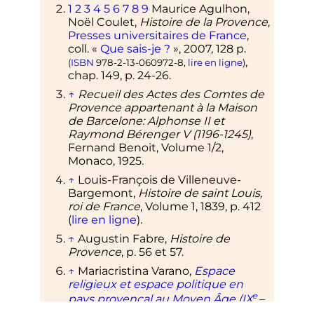
1
2
3
4
5
6
7
8
9
Maurice Agulhon,
Noël Coulet,
Histoire de la Provence
,
Presses universitaires de France
,
coll.
«
Que sais-je
?
»,
2007
, 128
p.
,
(
ISBN
978-2-13-060972-8
,
lire en ligne
)
chap.
149,
p.
24-26
.
↑
Recueil des Actes des Comtes de
Provence appartenant à la Maison
de Barcelone:
Alphonse
II
et
Raymond Bérenger
V
(1196-1245)
,
Fernand Benoit, Volume 1/2,
Monaco, 1925.
↑
Louis-François de Villeneuve-
Bargemont,
Histoire de saint Louis,
roi de France
, Volume 1, 1839,
p.
412
(
lire en ligne
).
↑
Augustin Fabre,
Histoire de
Provence
,
p.
56 et 57.
↑
Mariacristina Varano,
Espace
religieux et espace politique en
e
pays provençal au Moyen Âge (
IX
–
e