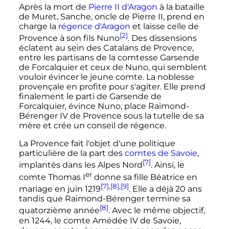
Après la mort de
Pierre
II
d'Aragon
à la bataille
de Muret, Sanche, oncle de
Pierre
II
, prend en
charge la
régence d'Aragon
et laisse celle de
[2]
Provence à son fils Nuno
. Des dissensions
éclatent au sein des Catalans de Provence,
entre les partisans de la comtesse Garsende
de Forcalquier et ceux de Nuno, qui semblent
vouloir évincer le jeune comte. La noblesse
provençale en profite pour s'agiter. Elle prend
finalement le parti de Garsende de
Forcalquier, évince Nuno, place
Raimond-
Bérenger
IV
de Provence sous la tutelle de sa
mère et crée un conseil de régence.
La Provence fait l'objet d'une politique
particulière de la part des
comtes de Savoie
,
[7]
implantés dans les Alpes Nord
. Ainsi, le
er
comte
Thomas
I
donne sa fille Béatrice en
[7]
,
[8]
,
[9]
mariage en
juin 1219
. Elle a déjà 20 ans
tandis que Raimond-Bérenger termine sa
[8]
quatorzième année
. Avec le même objectif,
en 1244, le comte
Amédée
IV
de Savoie
,