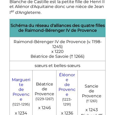
Blanche de Castille est la petite fille de
Henri
II
et Aliénor d'Aquitaine donc une nièce de
Jean
er
I
d'Angleterre.
Schéma du réseau d'alliances des quatre filles
de
Raimond-Bérenger
IV
de Provence
Raimond-Bérenger
IV
de Provence (v. 1198-
1245)
x 1220
Béatrice de Savoie († 1266)
sœurs et belles-sœurs
Éléonor
Margueri
e
Béatrice
te
de
Sancie
de
de
Provenc
de
Provence
Provenc
e
Provence
e
(1229-1267)
(1223-
(† 1261)
(1221-1295)
1291)
x 1246
x 1243
x 1234
x 1236
er