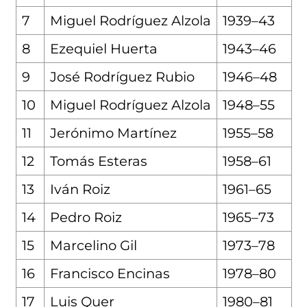
7
Miguel Rodríguez Alzola
1939–43
8
Ezequiel Huerta
1943–46
9
José Rodríguez Rubio
1946–48
10
Miguel Rodríguez Alzola
1948–55
11
Jerónimo Martínez
1955–58
12
Tomás Esteras
1958–61
13
Iván Roiz
1961–65
14
Pedro Roiz
1965–73
15
Marcelino Gil
1973–78
16
Francisco Encinas
1978–80
17
Luis Quer
1980–81