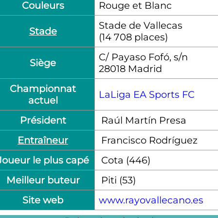
Couleurs
Rouge et Blanc
Stade de Vallecas
Stade
(14 708 places)
C/ Payaso Fofó, s/n
Siège
28018 Madrid
Championnat
LaLiga EA Sports FC
actuel
Président
Raúl Martín Presa
Entraîneur
Francisco Rodríguez
Joueur le plus capé
Cota (446)
Meilleur buteur
Piti (53)
Site web
www.rayovallecano.es