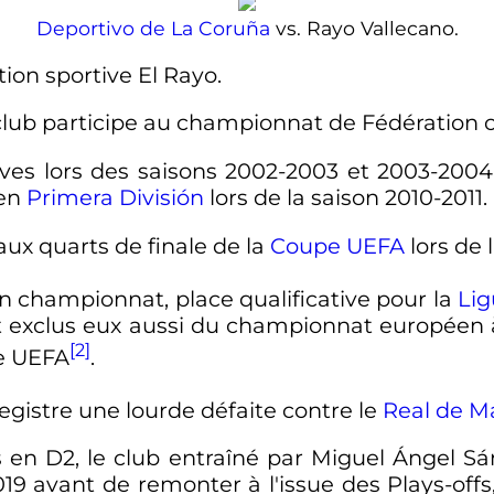
Deportivo de La Coruña
vs. Rayo Vallecano.
tion sportive El Rayo.
e club participe au championnat de Fédération o
ives lors des saisons 2002-2003 et 2003-200
 en
Primera División
lors de la saison 2010-2011.
aux quarts de finale de la
Coupe UEFA
lors de 
n championnat, place qualificative pour la
Lig
ont exclus eux aussi du championnat européen à
[2]
ce UEFA
.
registre une lourde défaite contre le
Real de M
s en D2, le club entraîné par Miguel Ángel 
019
avant de remonter à l'issue des Plays-offs