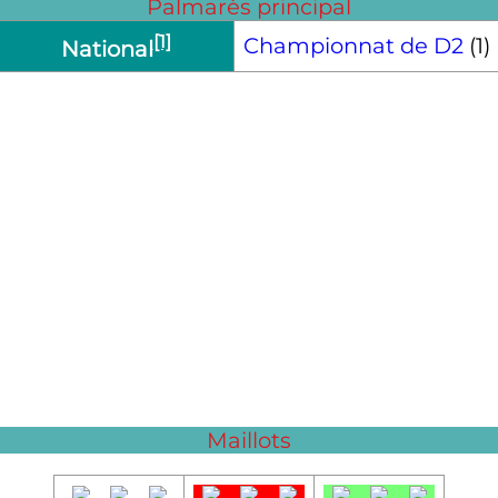
Palmarès principal
[1]
Championnat de D2
(1)
National
Maillots