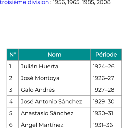
roisième division
: 1956, 1965, 1985, 2008
N°
Nom
Période
1
Julián Huerta
1924–26
2
José Montoya
1926–27
3
Galo Andrés
1927–28
4
José Antonio Sánchez
1929–30
5
Anastasio Sánchez
1930–31
6
Ángel Martínez
1931–36