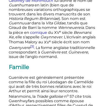
Geoffrey de Monmouth
lui donne le nom de
Guanhumara
en latin (bien que de
nombreuses variations orthographiques se
trouvent dans les divers manuscrits de son
Historia Regum Britanniae
). Son nom est
Guennuuar
dans la
Vita Gildae
, tandis que
Giraud de Barri la nomme
Wenneuereia
. Dans
e
la pièce en
cornique
du
XV
siècle
Bewnans
Ke
, elle s'appelle
Gwynnever
. L'écrivain anglais
e
Thomas Malory au
XV
siècle
écrit son nom
[3]
Gwenyvere
. La forme anglaise traditionnelle
correspondant à
Guenièvre
est
Guinevere
,
issue de l'anglo-normand.
Famille
Guenièvre est généralement présentée
comme la fille du roi Léodagan de Carmélide
qui avait de très bonnes relations avec le roi
Arthur et permit ainsi leur rencontre.
o
Néanmoins, la
Triade galloise
n
57
cite trois
Gwenhwyfars possibles comme épouse
d’Arthur, respectivement filles de Cywryd de