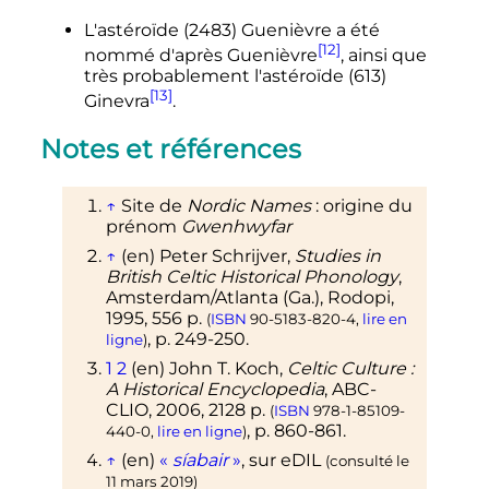
L'astéroïde (2483) Guenièvre a été
[12]
nommé d'après Guenièvre
, ainsi que
très probablement l'astéroïde (613)
[13]
Ginevra
.
Notes et références
↑
Site de
Nordic Names
: origine du
prénom
Gwenhwyfar
↑
(en)
Peter
Schrijver
,
Studies in
British Celtic Historical Phonology
,
Amsterdam/Atlanta (Ga.), Rodopi,
1995
, 556
p.
(
ISBN
90-5183-820-4
,
lire en
,
p.
249-250
.
ligne
)
1
2
(en)
John T.
Koch
,
Celtic Culture
:
A Historical Encyclopedia
, ABC-
CLIO,
2006
, 2128
p.
(
ISBN
978-1-85109-
,
p.
860-861
.
440-0
,
lire en ligne
)
↑
(en)
«
síabair
»
, sur
eDIL
(consulté le
11 mars 2019
)