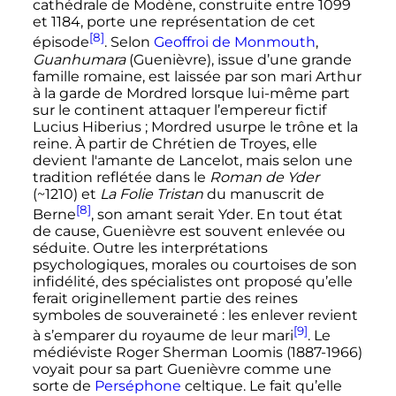
cathédrale de Modène, construite entre 1099
et 1184, porte une représentation de cet
[8]
épisode
. Selon
Geoffroi de Monmouth
,
Guanhumara
(Guenièvre), issue d’une grande
famille romaine, est laissée par son mari Arthur
à la garde de Mordred lorsque lui-même part
sur le continent attaquer l’empereur fictif
Lucius Hiberius
; Mordred usurpe le trône et la
reine. À partir de Chrétien de Troyes, elle
devient l'amante de Lancelot, mais selon une
tradition reflétée dans le
Roman de Yder
(~1210) et
La Folie Tristan
du manuscrit de
[8]
Berne
, son amant serait Yder. En tout état
de cause, Guenièvre est souvent enlevée ou
séduite. Outre les interprétations
psychologiques, morales ou courtoises de son
infidélité, des spécialistes ont proposé qu’elle
ferait originellement partie des reines
symboles de souveraineté
: les enlever revient
[9]
à s’emparer du royaume de leur mari
. Le
médiéviste Roger Sherman Loomis (1887-1966)
voyait pour sa part Guenièvre comme une
sorte de
Perséphone
celtique. Le fait qu’elle