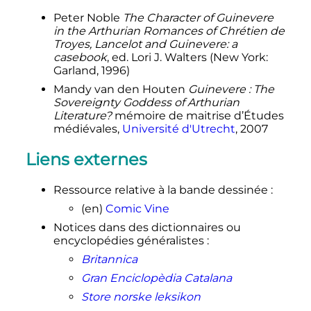
English and French Medieval
Peter Noble
The Character of Guinevere
Romance
, diss., U of Pennsylvania,
in the Arthurian Romances of Chrétien de
1974 (Ann Arbor, Michigan:
Troyes, Lancelot and Guinevere: a
University Microfilms International,
casebook
, ed. Lori J. Walters (New York:
1982) 183-4
Garland, 1996)
↑
Tom P. Cross et Clark Harris Slover
Mandy van den Houten
Guinevere
: The
(traducteurs et éditeurs)
The Tragic
Sovereignty Goddess of Arthurian
Death of Cu Roi Mac Dairi, Ancient
Literature?
mémoire de maitrise d’Études
Irish Tales
, New York: Henry Holt &
médiévales,
Université d'Utrecht
, 2007
Co., 1936 328-32.
↑
(en)
Lutz D.
Schmadel
,
Dictionary
Liens externes
of Minor Planet Names – (2483)
Guinevere
, Springer Berlin
Ressource relative à la bande dessinée
:
Heidelberg,
2007
, 992
p.
(
ISBN
978-3-
540-00238-3
,
DOI
10.1007/978-3-540-
(en)
Comic Vine
, «
(2483)
29925-7_2484
,
lire en ligne
)
Notices dans des dictionnaires ou
Guinevere
»
,
p.
202
.
encyclopédies généralistes
:
↑
(en)
«
(613) Ginevra
»
, dans
Britannica
Dictionary of Minor Planet Names
,
Springer,
2007
(
ISBN
978-3-540-29925-7
,
Gran Enciclopèdia Catalana
DOI
10.1007/978-3-540-29925-7_614
,
lire en
Store norske leksikon
,
p.
62–62
ligne
)