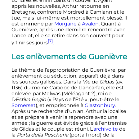
Londres et enfin dans un couvent. Ayant
appris les nouvelles, Arthur retourne en
Bretagne, confronte Mordred à Camlann et le
tue, mais lui-même est mortellement blessé. Il
est emmené par
Morgane
à
Avalon
. Quant à
Guenièvre, après une dernière rencontre avec
Lancelot, elle se retire dans son couvent pour
[7]
y finir ses jours
.
Les enlèvements de Guenièvre
Le thème de l’appropriation de Guenièvre, par
enlèvement ou séduction, apparaît déjà dans
les sources galloises. Dans la
Vie de Gildas
(av.
1136) du moine Caradoc de Llancarfan, elle est
enlevée par Melwas (Méléagant
?), roi de
l’
Æstiva Regio
(«
Pays de l’Été
», peut-être le
Somerset
), et emprisonnée à
Glastonbury
.
Après une recherche d’un an, Arthur la localise
et se prépare à venir la reprendre avec une
armée
; la guerre est évitée grâce à l’entremise
de Gildas et le couple est réuni. L’
archivolte
de
la
Porta della Pescheria
(portail nord) de la