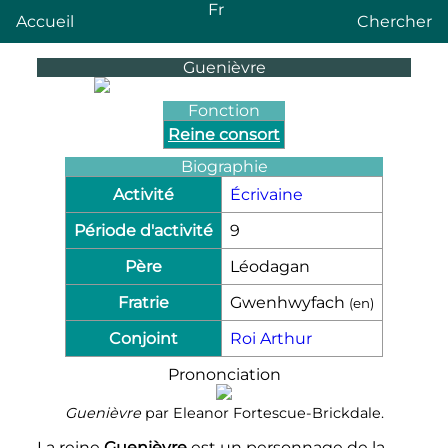
Fr
Accueil
Chercher
Guenièvre
Fonction
Reine consort
Biographie
Activité
Écrivaine
Période d'activité
9
Père
Léodagan
Fratrie
Gwenhwyfach
(
en
)
Conjoint
Roi Arthur
Prononciation
Guenièvre
par Eleanor Fortescue-Brickdale.
La reine
Guenièvre
est un personnage de la