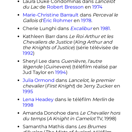
Laura Duke Condominas dans
Lancelot
du Lac
de
Robert Bresson
en
1974
Marie-Christine Barrault
dans
Perceval le
Gallois
d'
Éric Rohmer
en
1978
.
Cherie Lunghi dans
Excalibur
en
1981
.
Kathleen Barr dans
Le Roi Arthur et les
Chevaliers de Justice
(
King Arthur and
the Knights of Justice
) (série télévisée de
1992
)
Sheryl Lee dans
Guenièvre, l'autre
légende
(
Guinevere
) (téléfilm réalisé par
Jud Taylor en
1994
)
Julia Ormond
dans
Lancelot, le premier
chevalier
(
First Knight
) de Jerry Zucker en
1995
Lena Headey
dans le téléfilm
Merlin
de
1998
Amanda Donohoe dans
Le Chevalier hors
du temps
(
A Knight in Camelot
TV, 1998)
Samantha Mathis dans
Les Brumes