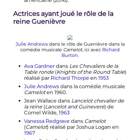
américaine (2016).
Actrices ayant joué le rôle de la
reine Guenièvre
Julie Andrews
dans le rôle de Guenièvre dans la
comédie musicale
Camelot
, ici avec
Richard
Burton
.
Ava Gardner
dans
Les Chevaliers de la
Table ronde
(
Knights of the Round Table
)
réalisé par
Richard Thorpe
en
1953
Julie Andrews
dans la comédie musicale
Camelot
en 1960.
Jean Wallace dans
Lancelot chevalier de
la reine
(
Lancelot and Guinevere
) de
Cornel Wilde,
1963
Vanessa Redgrave
dans
Camelot
(
Camelot
) réalisé par Joshua Logan en
1967