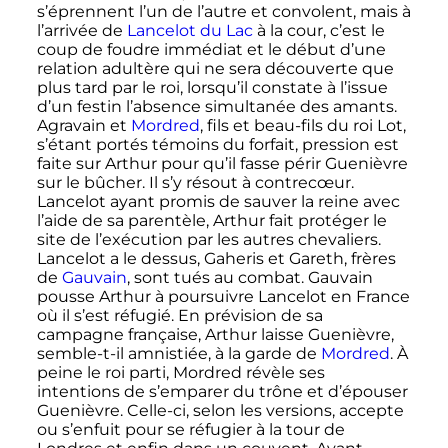
s’éprennent l’un de l’autre et convolent, mais à
l’arrivée de
Lancelot du Lac
à la cour, c’est le
coup de foudre immédiat et le début d’une
relation adultère qui ne sera découverte que
plus tard par le roi, lorsqu’il constate à l’issue
d’un festin l’absence simultanée des amants.
Agravain et
Mordred
, fils et beau-fils du roi Lot,
s’étant portés témoins du forfait, pression est
faite sur Arthur pour qu’il fasse périr Guenièvre
sur le bûcher. Il s’y résout à contrecœur.
Lancelot ayant promis de sauver la reine avec
l’aide de sa parentèle, Arthur fait protéger le
site de l’exécution par les autres chevaliers.
Lancelot a le dessus, Gaheris et Gareth, frères
de
Gauvain
, sont tués au combat. Gauvain
pousse Arthur à poursuivre Lancelot en France
où il s’est réfugié. En prévision de sa
campagne française, Arthur laisse Guenièvre,
semble-t-il amnistiée, à la garde de
Mordred
. À
peine le roi parti, Mordred révèle ses
intentions de s’emparer du trône et d’épouser
Guenièvre. Celle-ci, selon les versions, accepte
ou s’enfuit pour se réfugier à la tour de