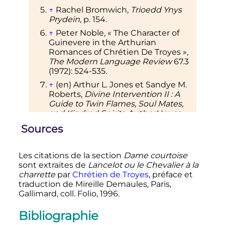
↑
Rachel Bromwich,
Trioedd Ynys
Prydein
,
p.
154
.
↑
Peter Noble, «
The Character of
Guinevere in the Arthurian
Romances of Chrétien De Troyes
»,
The Modern Language Review
67.3
(1972): 524-535.
↑
(en)
Arthur L.
Jones
et Sandye M.
Roberts
,
Divine Intervention II
: A
Guide to Twin Flames, Soul Mates,
and Kindred Spirits
, AuthorHouse,
2010
, 144
p.
(
ISBN
978-1-4567-1255-6
,
lire
Sources
,
p.
52
en ligne
)
1
2
Alison Adams, The Romance of
Les citations de la section
Dame courtoise
Yder, DS Brewer,
p.
18
sont extraites de
Lancelot ou le Chevalier à la
↑
Manuel Aguirre, “Life, Crown and
charrette
par
Chrétien de Troyes
, préface et
Queen: Gertrude and the Theme of
traduction de Mireille Demaules, Paris,
Sovereignty”, The Review of English
Gallimard, coll. Folio, 1996.
Studies 47 (1996): 163-74, at 171.
↑
Georgianna Ziegler,
The
Bibliographie
Characterization of Guinevere in