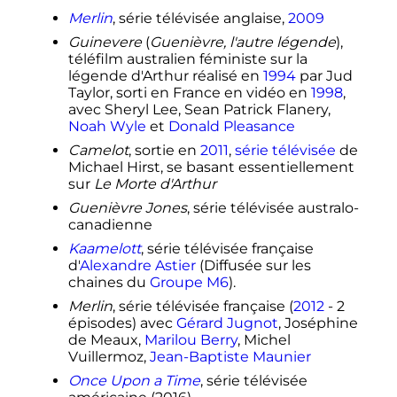
Merlin
, série télévisée anglaise,
2009
Guinevere
(
Guenièvre, l'autre légende
),
téléfilm australien féministe sur la
légende d'Arthur réalisé en
1994
par Jud
Taylor, sorti en France en vidéo en
1998
,
avec Sheryl Lee, Sean Patrick Flanery,
Noah Wyle
et
Donald Pleasance
Camelot
, sortie en
2011
,
série télévisée
de
Michael Hirst, se basant essentiellement
sur
Le Morte d'Arthur
Guenièvre Jones
, série télévisée australo-
canadienne
Kaamelott
, série télévisée française
d'
Alexandre Astier
(Diffusée sur les
chaines du
Groupe M6
).
Merlin
, série télévisée française (
2012
- 2
épisodes) avec
Gérard Jugnot
, Joséphine
de Meaux,
Marilou Berry
, Michel
Vuillermoz,
Jean-Baptiste Maunier
Once Upon a Time
, série télévisée