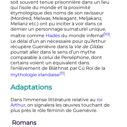
soit souvent tenue prisonnière dans un lieu
qui l’isole du monde et la proximité
étymologique des noms de son ravisseur
(Mordred, Melwas, Meleagant, Meljakanz,
Melianz etc.) ont pu inciter à voir dans ce
dernier un personnage surnaturel unique,
[10]
maître comme
Hadès
du monde infernal
.
Le délai d’un an nécessaire pour qu’Arthur
récupère Guenièvre dans la
Vie de Gildas
pourrait aller dans le sens d’un mythe
comparable à celui de Perséphone, dont
certains voient un équivalent dans
l’enlèvement de Bláthnat par Cú Roí de la
[11]
mythologie irlandaise
.
Adaptations
Dans l'immense littérature relative au
roi
Arthur
, on signalera les œuvres touchant de
plus près le rôle féminin de Guenièvre.
Romans