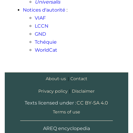
Universalis
Notices d'autorité
:
VIAF
LCCN
GND
Tchéquie
WorldCat
About-us
|
Contact
Privacy policy
|
Disclaimer
Texts licensed under :
CC BY-SA 4.0
Terms of use
AREQ encyclopedia