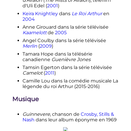
d'Avalon
(
The Mists of Avalon
), téléfilm
d'Uli Edel (
2001
)
Keira Knightley
dans
Le Roi Arthur
en
2004
Anne Girouard dans la série télévisée
Kaamelott
de
2005
Angel Coulby dans la série télévisée
Merlin
(
2009
)
Tamara Hope dans la télésérie
canadienne
Guenièvre Jones
Tamsin Egerton dans la série télévisée
Camelot
(
2011
)
Camille Lou dans la comédie musicale La
légende du roi Arthur (2015-2016)
Musique
Guinnevere
, chanson de
Crosby, Stills &
Nash
dans leur album éponyme en 1969