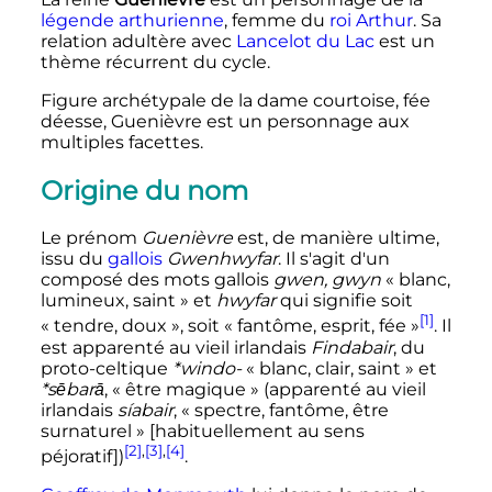
légende arthurienne
, femme du
roi Arthur
. Sa
relation adultère avec
Lancelot du Lac
est un
thème récurrent du cycle.
Figure archétypale de la dame courtoise, fée
déesse, Guenièvre est un personnage aux
multiples facettes.
Origine du nom
Le prénom
Guenièvre
est, de manière ultime,
issu du
gallois
Gwenhwyfar
. Il s'agit d'un
composé des mots gallois
gwen, gwyn
«
blanc,
lumineux, saint
» et
hwyfar
qui signifie soit
[1]
«
tendre, doux
», soit «
fantôme, esprit, fée
»
. Il
est apparenté au vieil irlandais
Findabair
, du
proto-celtique
*windo-
«
blanc, clair, saint
» et
*sēbarā
, «
être magique
» (apparenté au vieil
irlandais
síabair
, «
spectre, fantôme, être
surnaturel
» [habituellement au sens
[2]
,
[3]
,
[4]
péjoratif])
.