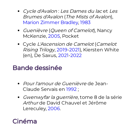
Cycle d'Avalon
:
Les Dames du lac
et
Les
Brumes d'Avalon
(
The Mists of Avalon
),
Marion Zimmer Bradley
,
1983
Guenièvre
(
Queen of Camelot
), Nancy
McKenzie,
2005
, Pocket
Cycle
L'Ascension de Camelot
(
Camelot
Rising Trilogy
,
2019
-
2021
), Kiersten White
(en)
, De Saxus,
2021
-
2022
Bande dessinée
Pour l'amour de Guenièvre
de Jean-
Claude Servais en
1992
;
Gwenwyfar la guerrière
, tome 8 de la série
Arthur
de David Chauvel et Jérôme
Lereculey,
2006
.
Cinéma