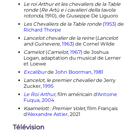
Le roi Arthur et les chevaliers de la Table
ronde
(
Re Artù e i cavalieri della tavola
rotonda
, 1910), de Giuseppe De Liguoro
Les Chevaliers de la Table ronde
(
1953
) de
Richard Thorpe
Lancelot chevalier de la reine
(
Lancelot
and Guinevere
,
1963
) de Cornel Wilde
Camelot
(
Camelot
,
1967
) de Joshua
Logan, adaptation du musical de Lerner
et Loewe
Excalibur
de
John Boorman
,
1981
Lancelot, le premier chevalier
de Jerry
Zucker,
1995
Le Roi Arthur
, film américain d'
Antoine
Fuqua
,
2004
Kaamelott
: Premier Volet
, film Français
d'
Alexandre Astier
, 2021
Télévision