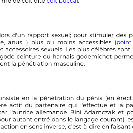
rme de coït dite
coït buccal
.
 lors d'un rapport sexuel; pour stimuler des p
ate, anus…) plus ou moins accessibles (
point
accessoires sexuels. Les plus célèbres sont 
 gode ceinture ou harnais godemichet perme
ent la pénétration masculine.
 consiste en la pénétration du pénis (en érec
re actif du partenaire qui l'effectue et la pa
 par l'autrice allemande Bini Adamczak et p
our autant entré dans le langage courant), est 
'action en sens inverse, c'est-à-dire en faisan