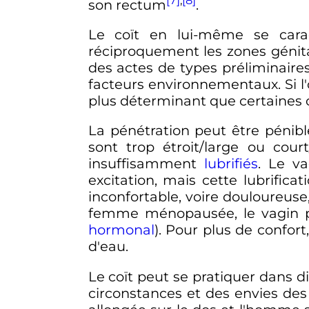
son rectum
.
Le coït en lui-même se cara
réciproquement les zones génita
des actes de types préliminaires
facteurs environnementaux. Si l'o
plus déterminant que certaines 
La pénétration peut être pénibl
sont trop étroit/large ou cour
insuffisamment
lubrifiés
. Le va
excitation, mais cette lubrific
inconfortable, voire douloureuse
femme ménopausée, le vagin pe
hormonal
). Pour plus de confort
d'eau.
Le coït peut se pratiquer dans d
circonstances et des envies des 