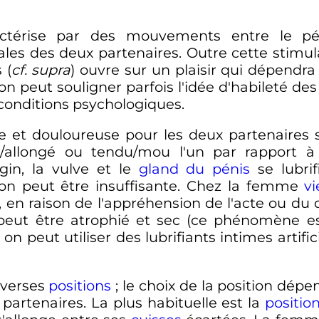
ctérise par des mouvements entre le pén
les des deux partenaires. Outre cette stimu
 (
cf. supra
) ouvre sur un plaisir qui dépend
n peut souligner parfois l'idée d'habileté des
conditions psychologiques.
e et douloureuse pour les deux partenaires s
t/allongé ou tendu/mou l'un par rapport à
gin, la vulve et le
gland du pénis
se lubrif
ation peut être insuffisante. Chez la femme
vi
, en raison de l'appréhension de l'acte ou du
ut être atrophié et sec (ce phénomène es
, on peut utiliser des lubrifiants intimes arti
iverses
positions
; le choix de la position dép
partenaires. La plus habituelle est la
positio