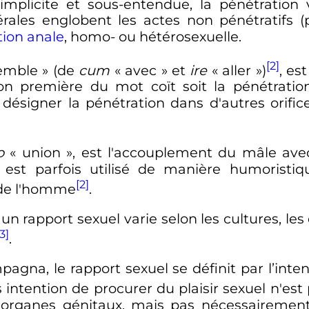
implicite et sous-entendue, la pénétration
érales englobent les actes non pénétratifs 
tion anale
, homo- ou hétérosexuelle.
[2]
semble
» (de
cum
«
avec
» et
ire
«
aller
»)
, es
ion première du mot coït soit la pénétratio
 désigner la pénétration dans d'autres orifi
o
«
union
», est l'accouplement du mâle ave
 est parfois utilisé de manière humoristiq
[2]
 de l'homme
.
 un rapport sexuel varie selon les cultures, les
3]
.
gna, le rapport sexuel se définit par l’inten
ntention de procurer du plaisir sexuel n'est
s organes génitaux, mais pas nécessairemen