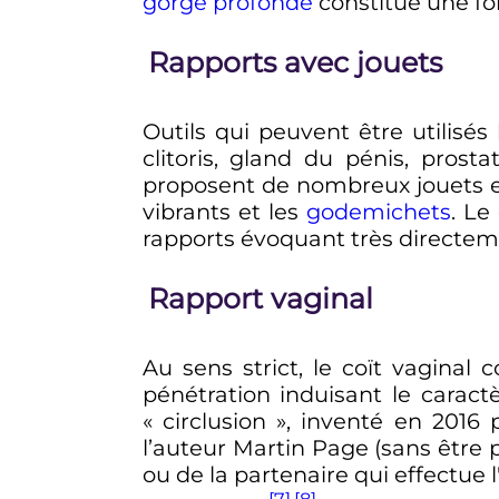
gorge profonde
constitue une fo
Rapports avec jouets
Outils qui peuvent être utilisés
clitoris, gland du pénis, prost
proposent de nombreux jouets et 
vibrants et les
godemichets
. Le
rapports évoquant très directem
Rapport vaginal
Au sens strict, le coït vaginal
pénétration induisant le caractè
«
circlusion
», inventé en 2016
l’auteur Martin Page (sans être p
ou de la partenaire qui effectue l
[7]
,
[8]