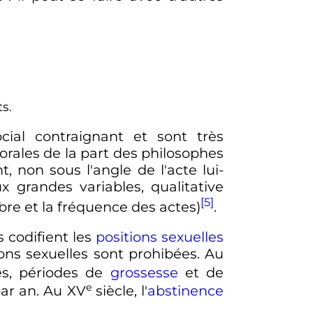
s.
cial contraignant et sont très
morales de la part des philosophes
nt, non sous l'angle de l'acte lui-
grandes variables, qualitative
[5]
bre et la fréquence des actes)
.
s codifient les
positions sexuelles
tions sexuelles sont prohibées. Au
nes, périodes de
grossesse
et de
e
par an. Au
XV
siècle, l'
abstinence