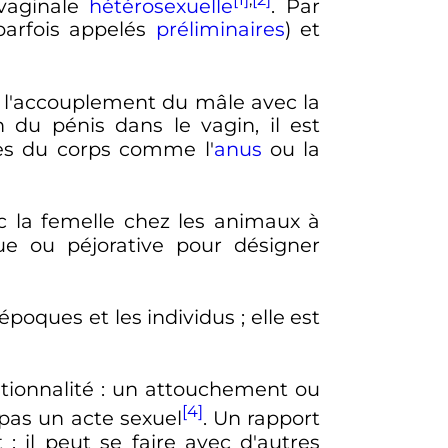
 vaginale
hétérosexuelle
. Par
(parfois appelés
préliminaires
) et
t l'accouplement du mâle avec la
n du pénis dans le vagin, il est
ces du corps comme l'
anus
ou la
c la femelle chez les animaux à
ue ou péjorative pour désigner
 époques et les individus
; elle est
tionnalité
: un attouchement ou
[4]
 pas un acte sexuel
. Un rapport
t
: il peut se faire avec d'autres