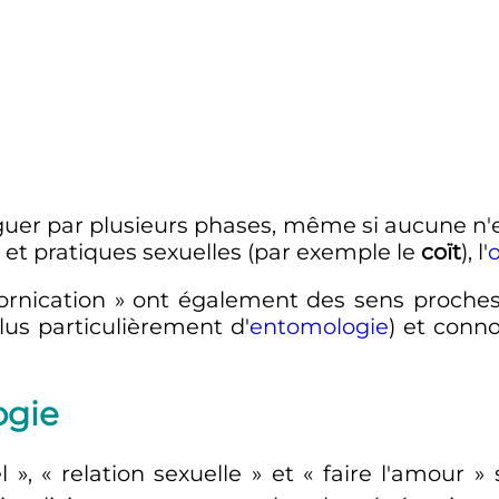
nguer par plusieurs phases, même si aucune n'
és et pratiques sexuelles (par exemple le
coït
), l'
ornication
» ont également des sens proches
plus particulièrement d'
entomologie
) et conno
ogie
l
», «
relation sexuelle
» et «
faire l'amour
» 