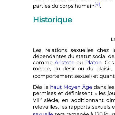
[4]
parties du corps humain
.
Historique
L
Les relations sexuelles chez 
dépendantes du statut social des 
comme
Aristote
ou
Platon
. Ces
même, du désir ou du plaisir,
(comportement sexuel) et quantit
Dès le
haut Moyen Âge
dans les 
permises et définissent
« les jo
e
VII
siècle, en additionnant dim
relevailles, les rapports sexuel
sexuelle
sera ramenée à 120 jours