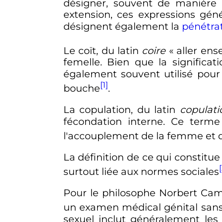
désigner, souvent de manière 
extension, ces expressions gén
désignent également la
pénétra
Le coït, du latin
coire
«
aller en
femelle. Bien que la significat
également souvent utilisé pour
[1]
bouche
.
La copulation, du latin
copulati
fécondation interne. Ce terme
l'accouplement de la femme et
La définition de ce qui constitue
[
surtout liée aux normes sociales
Pour le philosophe Norbert Campa
un examen médical génital sans i
sexuel inclut généralement le