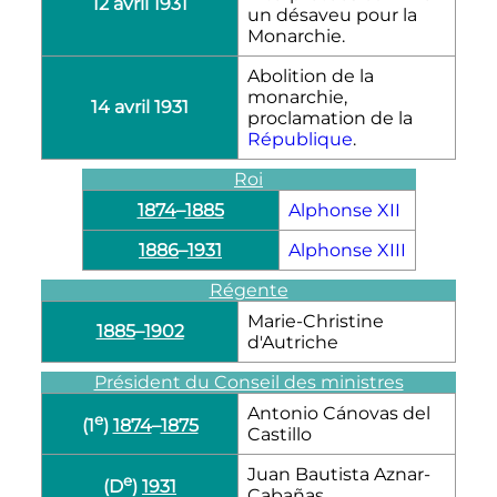
12 avril 1931
un désaveu pour la
Monarchie.
Abolition de la
monarchie,
14 avril 1931
proclamation de la
République
.
Roi
1874
–
1885
Alphonse XII
1886
–
1931
Alphonse XIII
Régente
Marie-Christine
1885
–
1902
d'Autriche
Président du Conseil des ministres
Antonio Cánovas del
e
(1
)
1874
–
1875
Castillo
Juan Bautista Aznar-
e
(D
)
1931
Cabañas