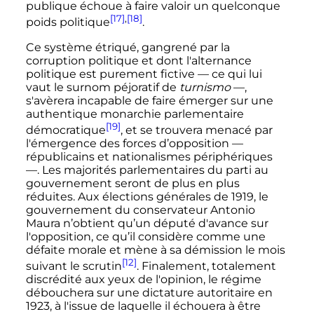
publique échoue à faire valoir un quelconque
[17]
,
[18]
poids politique
.
Ce système étriqué, gangrené par la
corruption politique et dont l'alternance
politique est purement fictive
—
ce qui lui
vaut le surnom péjoratif de
turnismo
—
,
s'avèrera incapable de faire émerger sur une
authentique monarchie parlementaire
[19]
démocratique
, et se trouvera menacé par
l'émergence des forces d’opposition
—
républicains et nationalismes périphériques
—
. Les majorités parlementaires du parti au
gouvernement seront de plus en plus
réduites. Aux élections générales de 1919, le
gouvernement du conservateur Antonio
Maura n’obtient qu’un député d'avance sur
l'opposition, ce qu’il considère comme une
défaite morale et mène à sa démission le mois
[12]
suivant le scrutin
. Finalement, totalement
discrédité aux yeux de l'opinion, le régime
débouchera sur une dictature autoritaire en
1923, à l'issue de laquelle il échouera à être