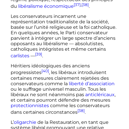
[37]
,
[38]
du
libéralisme économique
.
Les conservateurs incarnent une
représentation traditionaliste de la société,
basée sur l’unité religieuse et la foi catholique.
En quelques années, le Parti conservateur
parvient à intégrer un large spectre d’anciens
opposants au libéralisme
—
absolutistes,
catholiques intégristes
et même certains
[39]
carlistes
—
.
Héritiers idéologiques des anciens
[40]
progressistes
, les libéraux introduisent
certaines mesures clairement rejetées des
conservateurs comme la
liberté d’association
ou le suffrage universel masculin. Tous les
libéraux ne sont néanmoins pas
anticléricaux
,
et certains pourront défendre des mesures
protectionnistes
comme les conservateurs
[38]
dans certaines circonstances
.
L’
oligarchie
de la Restauration, en tant que
système libéral promouvant une relative