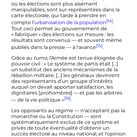
où les élections sont plus aisément
manipulables, sont sur-représentées dans la
carte électorale, qui tarde à prendre en
[14]
compte l’
urbanisation de la population
.
Tout ceci permet au gouvernement de
«
fabriquer
» des élections sur mesure
: les
résultats sont convenus
—
et souvent même
[15]
publiés dans la presse
—
à l'avance
.
Grâce au
turno
, l’Armée est tenue éloignée du
pouvoir civil
:
« Le système de partis était […]
un substitut des anciens mécanismes de la
rébellion militaire. […] les généraux devinrent
des représentants d’un groupe d’intérêts
auquel on devait apporter satisfaction, les
dignitaires [
prohombres
] — et pas les arbitres
[16]
— de la vie politique »
.
Les opposants au régime
—
n’acceptant pas la
monarchie ou la Constitution
—
sont
systématiquement exclus de ce système et
privés de toute éventualité d’obtenir un
succès électoral au niveau national, et l'opinion