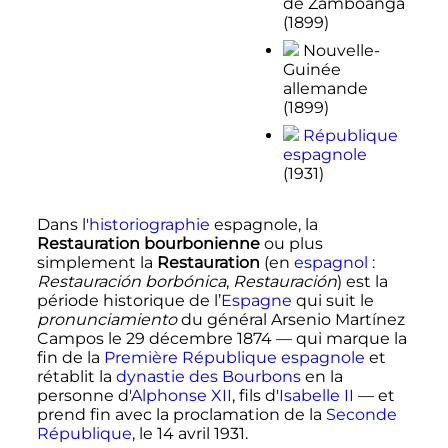
de Zamboanga
(1899)
Nouvelle-
Guinée
allemande
(1899)
République
espagnole
(1931)
Dans l'
historiographie
espagnole, la
Restauration bourbonienne
ou plus
simplement la
Restauration
(en
espagnol
:
Restauración borbónica
,
Restauración
) est la
période historique de l’
Espagne
qui suit le
pronunciamiento
du général Arsenio Martínez
Campos le
29 décembre 1874
— qui marque la
fin de la
Première République espagnole
et
rétablit la
dynastie des Bourbons
en la
personne d'
Alphonse XII
, fils d'
Isabelle II
— et
prend fin avec la proclamation de la
Seconde
République
, le
14 avril 1931
.