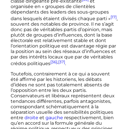
classe dirigeante pré-existante
et
organisée en «
groupes de clientèles
dépendants des leaders des sous-groupes
[17]
dans lesquels étaient divisés chaque parti
»
,
souvent des notables de province. Il ne s’agit
donc pas de véritables partis d’opinion, mais
plutôt de groupes d’influences, dont la base
électorale est relativement stable et dont
l’orientation politique est davantage régie par
la position au sein des réseaux d’influences et
par des intérêts locaux que par de véritables
[36]
,
[37]
crédos politiques
.
Toutefois, contrairement à ce qui a souvent
été affirmé par les historiens, les débats
d’idées ne sont pas totalement absents de
l’opposition entre les deux partis.
Conservateurs et libéraux représentent deux
tendances différentes, parfois antagonistes,
correspondant schématiquement à la
séparation usuelle des sensibilités politiques
entre
droite
et
gauche
respectivement, bien
qu’en accord sur la formule générale du
régime politique, respectueux des principes