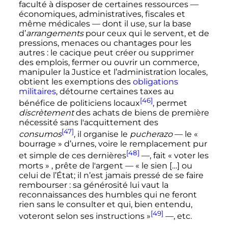
faculté à disposer de certaines ressources
—
économiques, administratives, fiscales et
même médicales
—
dont il use, sur la base
d’
arrangements
pour ceux qui le servent, et de
pressions, menaces ou chantages pour les
autres
: le cacique peut créer ou supprimer
des emplois, fermer ou ouvrir un commerce,
manipuler la Justice et l’administration locales,
obtient les exemptions des
obligations
militaires
, détourne certaines taxes au
[46]
bénéfice de politiciens locaux
, permet
discrètement
des achats de biens de première
nécessité sans l'acquittement des
[47]
consumos
, il organise le
pucherazo
—
le
«
bourrage » d’urnes
, voire le remplacement pur
[48]
et simple de ces dernières
—
, fait «
voter les
morts
» , prête de l'argent
—
« le sien […] ou
celui de l’État; il n’est jamais pressé de se faire
rembourser : sa générosité lui vaut la
reconnaissances des humbles qui ne feront
rien sans le consulter et qui, bien entendu,
[49]
voteront selon ses instructions »
—
,
etc.