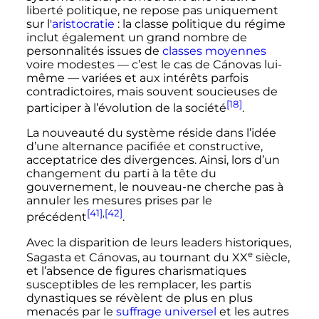
liberté politique, ne repose pas uniquement
sur l'
aristocratie
: la classe politique du régime
inclut également un grand nombre de
personnalités issues de
classes moyennes
voire modestes
—
c’est le cas de Cánovas lui-
même
—
variées et aux intérêts parfois
contradictoires, mais souvent soucieuses de
[18]
participer à l’évolution de la société
.
La nouveauté du système réside dans l’idée
d’une alternance pacifiée et constructive,
acceptatrice des divergences. Ainsi, lors d’un
changement du parti à la tête du
gouvernement, le nouveau-ne cherche pas à
annuler les mesures prises par le
[41]
,
[42]
précédent
.
Avec la disparition de leurs leaders historiques,
e
Sagasta et Cánovas, au tournant du
XX
siècle
,
et l’absence de figures charismatiques
susceptibles de les remplacer, les partis
dynastiques se révèlent de plus en plus
menacés par le
suffrage universel
et les autres