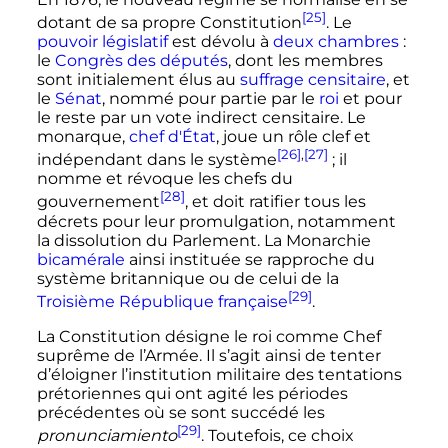
[25]
dotant de sa propre Constitution
. Le
pouvoir législatif
est dévolu à
deux chambres
:
le
Congrès des députés
, dont les membres
sont initialement élus au
suffrage censitaire
, et
le
Sénat
, nommé pour partie par le
roi
et pour
le reste par un vote indirect censitaire. Le
monarque,
chef d'État
, joue un rôle clef et
[26]
,
[27]
indépendant dans le système
; il
nomme et révoque les chefs du
[28]
gouvernement
, et doit ratifier tous les
décrets pour leur promulgation, notamment
la dissolution du Parlement. La Monarchie
bicamérale
ainsi instituée se rapproche du
système britannique ou de celui de la
[29]
Troisième République française
.
La Constitution désigne le roi comme Chef
suprême de l’Armée. Il s’agit ainsi de tenter
d’éloigner l’institution militaire des tentations
prétoriennes qui ont agité les périodes
précédentes où se sont succédé les
[29]
pronunciamiento
. Toutefois, ce choix