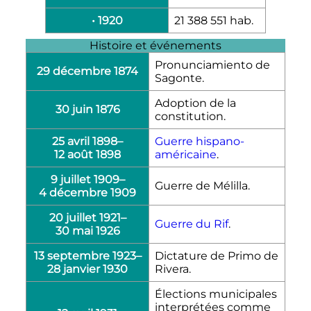
• 1920
21 388 551 hab.
Histoire et événements
Pronunciamiento de
29 décembre 1874
Sagonte.
Adoption de la
30 juin 1876
constitution.
25 avril 1898
–
Guerre hispano-
12 août 1898
américaine
.
9 juillet 1909
–
Guerre de Mélilla.
4 décembre 1909
20 juillet 1921
–
Guerre du Rif
.
30 mai 1926
13 septembre 1923
–
Dictature de Primo de
28 janvier 1930
Rivera.
Élections municipales
interprétées comme