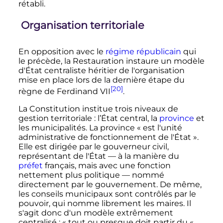
rétabli.
Organisation territoriale
En opposition avec le
régime républicain
qui
le précède, la Restauration instaure un modèle
d'État centraliste héritier de l'organisation
mise en place lors de la dernière étape du
[20]
règne de Ferdinand VII
.
La Constitution institue trois niveaux de
gestion territoriale
: l’État central, la
province
et
les municipalités. La province
« est l'unité
administrative de fonctionnement de l'État »
.
Elle est dirigée par le gouverneur civil,
représentant de l'État
—
à la manière du
préfet
français, mais avec une fonction
nettement plus politique
—
nommé
directement par le gouvernement. De même,
les conseils municipaux sont contrôlés par le
pouvoir, qui nomme librement les maires. Il
s'agit donc d'un modèle extrêmement
centralisé
:
« tout ou presque doit partir du
«