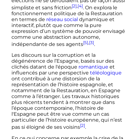
élections ne se déroulaient pas de façon aussi
[2]
,
[4]
simpliste et sans friction
. On explora le
fonctionnement politique de la Restauration
en termes de
réseau social
dynamique et
interactif, plutôt que comme la pure
expression d’un système de pouvoir envisagé
comme une abstraction autonome,
[5]
,
[3]
indépendante de ses agents
.
Les discours sur la corruption et la
dégénérence de l’Espagne, basés sur des
clichés datant de l'époque
romantique
et
influencés par une perspective
téléologique
ont contribué à une distorsion de la
représentation de l’histoire espagnole, et
notamment de la Restauration, en Espagne
comme à l’étranger. Les travaux historiques
plus récents tendent à montrer que dans
l’époque contemporaine, l'histoire de
l'Espagne peut être vue comme un cas
particulier de l’histoire européenne, qui n’est
[2]
pas si éloigné de ses voisins
.
En ce qui concerne par exemple la crise de la