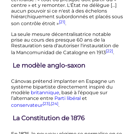
centre »
et y remonter. L'État ne délègue […]
aucun pouvoir si ce n'est à des échelons
hiérarchiquement subordonnés et placés sous
[21]
son contrôle étroit »
.
La seule mesure décentralisatrice notable
prise au cours des presque
60 ans
de la
Restauration sera d'autoriser l'instauration de
[22]
la Mancomunidad de Catalogne en 1913
.
Le modèle anglo-saxon
Cánovas prétend implanter en Espagne un
système bipartiste directement inspiré du
modèle
britannique
, basé à l’époque sur
l’alternance entre
Parti libéral
et
[23]
,
[24]
conservateur
.
La Constitution de 1876
En 1876, le nouveau régime se normalise en se