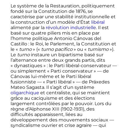
Le système de la Restauration, politiquement
fondé sur la Constitution de 1876, se
caractérise par une stabilité institutionnelle et
la construction d’un modèle d'État
libéral
alimenté par la
révolution industrielle
. Il est
basé sur quatre piliers mis en place par
l’homme politique Antonio Cánovas del
Castillo
: le Roi, le Parlement, la Constitution et
le «
turno
» («
turno pacífico
» ou «
turnismo
»).
Le
turno
instaure un bipartisme basé sur
l’alternance entre deux grands partis, dits
«
dynastiques
»
: le Parti libéral-conservateur
—
ou simplement « Parti conservateur »
—
de
Cánovas lui-même et le Parti libéral
fusionniste
—
« Parti libéral »
—
de Práxedes
Mateo Sagasta. Il s’agit d’un système
oligarchique
et centraliste, qui se maintient
grâce au caciquisme et des élections
largement contrôlées par le pouvoir. Lors du
règne d’Alphonse XIII (1902-1931), des
difficultés apparaissent, liées au
développement des mouvements sociaux
—
syndicalisme ouvrier et crise agraire
—
qui