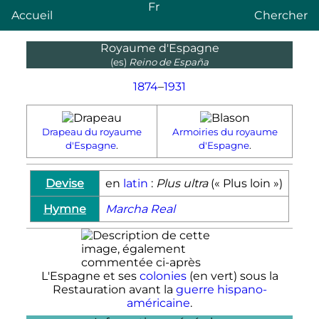
Fr
Accueil
Chercher
Royaume d'Espagne
(
es
)
Reino de España
1874
–
1931
Drapeau du royaume
Armoiries du royaume
d'Espagne
.
d'Espagne
.
Devise
en
latin
:
Plus ultra
(« Plus loin »)
Hymne
Marcha Real
L'Espagne et ses
colonies
(en vert) sous la
Restauration avant la
guerre hispano-
américaine
.