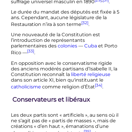
suffrage universel masculin en 1890
.
Le durée du mandat des députés est fixée à
5
ans
. Cependant, aucune législature de la
[32]
Restauration n’ira à son terme
.
Une nouveauté de la Constitution est
l’introduction de représentants
parlementaires des
colonies
—
Cuba
et
Porto
[33]
Rico
—
.
En opposition avec le conservatisme rigide
des anciens modérés partisans d’Isabelle II, la
Constitution reconnaît la
liberté religieuse
dans son article XI, bien qu'instituant le
[34]
catholicisme
comme religion d’État
.
Conservateurs et libéraux
Les deux partis sont «
artificiels
», au sens où il
ne s’agit pas de «
partis de masses
», mais de
créations «
d’en haut
», émanations d’une
[35]