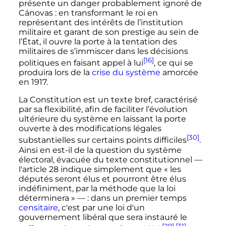
présente un danger probablement ignoré de
Cánovas
: en transformant le roi en
représentant des intérêts de l’institution
militaire et garant de son prestige au sein de
l’État, il ouvre la porte à la tentation des
militaires de s’immiscer dans les décisions
[16]
politiques en faisant appel à lui
, ce qui se
produira lors de la
crise du système
amorcée
en 1917.
La Constitution est un texte bref, caractérisé
par sa flexibilité, afin de faciliter l’évolution
ultérieure du système en laissant la porte
ouverte à des modifications légales
[30]
substantielles sur certains points difficiles
.
Ainsi en est-il de la question du système
électoral, évacuée du texte constitutionnel
—
l'article 28 indique simplement que
« les
députés seront élus et pourront être élus
indéfiniment, par la méthode que la loi
déterminera »
—
: dans un premier temps
censitaire
, c'est par une loi d'un
gouvernement libéral que sera instauré le
[29]
,
[31]