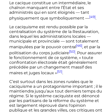
Le cacique constitue un intermédiaire, le
chaînon manquant entre l’État et ses
administrés qui en sont éloignés
—
tant
[49]
physiquement que symboliquement
—
.
Le caciquisme est rendu possible par la
centralisation du système de la Restauration,
dans lequel les administrations locales
—
municipale et provinciale
—
sont totalement
[46]
manipulées par le pouvoir central
, et par la
[50]
politisation du corps judiciaire
. Pour assurer
le fonctionnement de ce système,
« toute
confrontation électorale était généralement
précédée par un changement massif des
[51]
maires et juges locaux »
.
C’est surtout dans les zones rurales que le
caciquisme a un protagonisme important
; il le
maintiendra jusqu’aux tout derniers temps du
régime. Si le système caciquiste est dénoncé
par les partisans de la réforme du système et
est largement réprouvé dans l'opinion
publique et les grandes villes, ces critiques ont