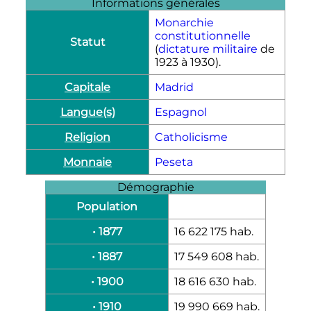
Informations générales
Monarchie
constitutionnelle
Statut
(
dictature militaire
de
1923 à 1930).
Capitale
Madrid
Langue(s)
Espagnol
Religion
Catholicisme
Monnaie
Peseta
Démographie
Population
• 1877
16 622 175 hab.
• 1887
17 549 608 hab.
• 1900
18 616 630 hab.
• 1910
19 990 669 hab.