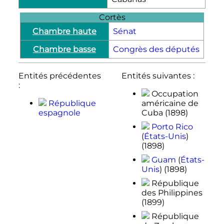
Cortès
Chambre haute
Sénat
Chambre basse
Congrès des députés
Entités précédentes
Entités suivantes :
:
Occupation
République
américaine de
espagnole
Cuba (1898)
Porto Rico
(
États-Unis
)
(1898)
Guam
(
États-
Unis
) (1898)
République
des Philippines
(1899)
République