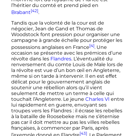
l’héritier du comté et prend pied en
[42]
Brabant
.
Tandis que la volonté de la cour est de
négocier, Jean de Gand et Thomas de
Woodstock font pression pour organiser une
campagne à grande échelle pour protéger les
[4]
possessions anglaises en France
. Une
occasion se présente avec les prémices d’une
révolte dans les
Flandres
. L’éventualité du
renversement du comte Louis de Male lors de
la révolte est vue d’un bon œil en Angleterre,
même si on tarde à intervenir. Il en est effet
délicat pour le gouvernement anglais de
soutenir une rébellion alors qu’il vient
seulement de mettre un terme à celle qui
touchait l’Angleterre. Le jeune
Charles
VI
entre
lui rapidement en guerre, envoyant ses
troupes vers les Flandres
: il écrase les rebelles
à la bataille de Roosebeke mais ne s’éternise
pas car il doit mettre au pas les villes rebelles
françaises, à commencer par Paris, après
[43]
l’exemple donné en Flandre
. Le Parlement,