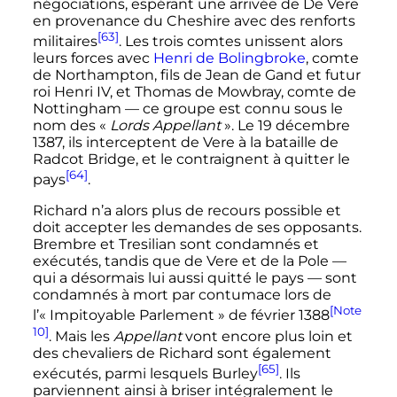
négociations, espérant une arrivée de De Vere
en provenance du Cheshire avec des renforts
[63]
militaires
. Les trois comtes unissent alors
leurs forces avec
Henri de Bolingbroke
, comte
de Northampton, fils de Jean de Gand et futur
roi
Henri
IV
, et Thomas de Mowbray, comte de
Nottingham — ce groupe est connu sous le
nom des «
Lords Appellant
». Le
19 décembre
1387
, ils interceptent de Vere à la bataille de
Radcot Bridge, et le contraignent à quitter le
[64]
pays
.
Richard n’a alors plus de recours possible et
doit accepter les demandes de ses opposants.
Brembre et Tresilian sont condamnés et
exécutés, tandis que de Vere et de la Pole —
qui a désormais lui aussi quitté le pays — sont
condamnés à mort par contumace lors de
[Note
l’«
Impitoyable Parlement
» de
février 1388
10]
. Mais les
Appellant
vont encore plus loin et
des chevaliers de Richard sont également
[65]
exécutés, parmi lesquels Burley
. Ils
parviennent ainsi à briser intégralement le