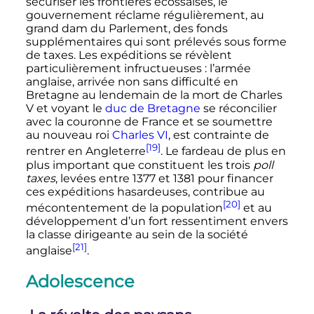
sécuriser les frontières écossaises, le
gouvernement réclame régulièrement, au
grand dam du Parlement, des fonds
supplémentaires qui sont prélevés sous forme
de taxes. Les expéditions se révèlent
particulièrement infructueuses
: l’armée
anglaise, arrivée non sans difficulté en
Bretagne au lendemain de la mort de
Charles
V
et voyant le
duc de Bretagne
se réconcilier
avec la couronne de France et se soumettre
au nouveau roi
Charles
VI
, est contrainte de
[19]
rentrer en Angleterre
. Le fardeau de plus en
plus important que constituent les trois
poll
taxes
, levées entre 1377 et 1381 pour financer
ces expéditions hasardeuses, contribue au
[20]
mécontentement de la population
et au
développement d’un fort ressentiment envers
la classe dirigeante au sein de la société
[21]
anglaise
.
Adolescence