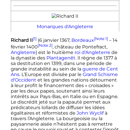
Monarques d'Angleterre
[1]
[Note 1]
Richard II
(
6 janvier 1367
,
Bordeaux
–
14
[Note 2]
février 1400
, château de Pontefract,
Angleterre
) est le huitième
roi d’Angleterre
de
la dynastie des
Plantagenêt
. Il règne de 1377 à
sa destitution en 1399, dans une période de
grande instabilité au sein de la
guerre de Cent
Ans
. L’Europe est divisée par le
Grand Schisme
d'Occident
et les grandes nations détournent
à leur profit le financement des
« croisades »
par les deux papes, soutenant ainsi leurs
intérêts aux Pays-Bas, en Italie ou en Espagne.
Le discrédit jeté sur la papauté permet aux
prédicateurs lollards de diffuser les idées
égalitaires et réformistes de
John Wyclif
à
travers l’Angleterre. La bourgeoisie ou la
paysannerie aisée n’hésitent pas à remettre
en cause le pouvoir royal et à contester l’impôt