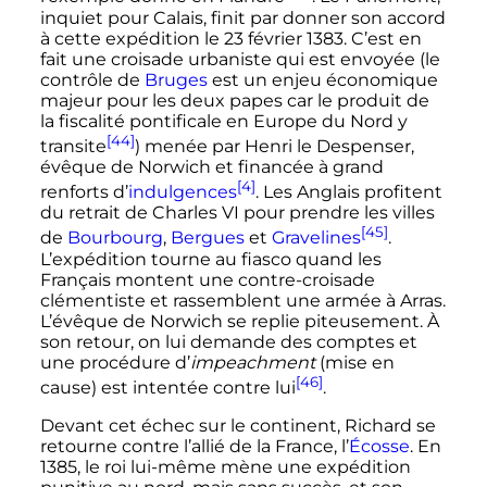
inquiet pour Calais, finit par donner son accord
à cette expédition le
23 février 1383
. C’est en
fait une croisade urbaniste qui est envoyée (le
contrôle de
Bruges
est un enjeu économique
majeur pour les deux papes car le produit de
la fiscalité pontificale en Europe du Nord y
[44]
transite
) menée par Henri le Despenser,
évêque de Norwich et financée à grand
[4]
renforts d’
indulgences
. Les Anglais profitent
du retrait de
Charles
VI
pour prendre les villes
[45]
de
Bourbourg
,
Bergues
et
Gravelines
.
L’expédition tourne au fiasco quand les
Français montent une contre-croisade
clémentiste et rassemblent une armée à Arras.
L’évêque de Norwich se replie piteusement. À
son retour, on lui demande des comptes et
une procédure d’
impeachment
(mise en
[46]
cause) est intentée contre lui
.
Devant cet échec sur le continent, Richard se
retourne contre l’allié de la France, l’
Écosse
. En
1385, le roi lui-même mène une expédition