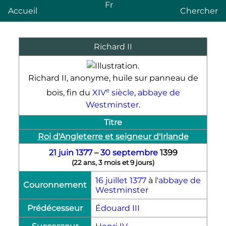
Fr
Accueil
Chercher
Richard II
Richard II, anonyme, huile sur panneau de
e
bois, fin du
XIV
siècle
,
abbaye de
Westminster
.
Titre
Roi d'Angleterre et seigneur d'Irlande
21 juin
1377
–
30 septembre
1399
(
22 ans, 3 mois et 9 jours
)
16 juillet
1377
à l'
abbaye de
Couronnement
Westminster
Prédécesseur
Édouard III