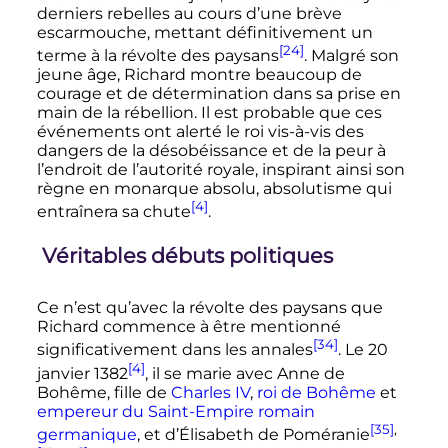
derniers rebelles au cours d’une brève
escarmouche, mettant définitivement un
[24]
terme à la révolte des paysans
. Malgré son
jeune âge, Richard montre beaucoup de
courage et de détermination dans sa prise en
main de la rébellion. Il est probable que ces
événements ont alerté le roi vis-à-vis des
dangers de la désobéissance et de la peur à
l’endroit de l’autorité royale, inspirant ainsi son
règne en monarque absolu, absolutisme qui
[4]
entraînera sa chute
.
Véritables débuts politiques
Ce n’est qu’avec la révolte des paysans que
Richard commence à être mentionné
[34]
significativement dans les annales
. Le
20
[4]
janvier 1382
, il se marie avec Anne de
Bohême, fille de
Charles
IV
,
roi de Bohême
et
empereur du Saint-Empire romain
[35]
,
germanique
, et d’Élisabeth de Poméranie