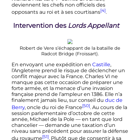
deviennent les chefs non officiels des
[4]
opposants au roi et à ses courtisans
.
Intervention des
Lords Appellant
Robert de Vere s’échappant de la bataille de
Radcot Bridge (Froissart).
En envoyant une expédition en
Castille
,
l’Angleterre prend le risque de déclencher un
conflit majeur avec la France.
Charles
VI
ne
manque pas cette occasion de préparer une
forte armée, et la menace d’une invasion
française prend de l’ampleur en 1386. Elle n’a
finalement jamais lieu, sur conseil du
duc de
[50]
Berry
, oncle du roi de France
. Au cours de la
session parlementaire d’octobre de cette
année, Michael de la Pole — en tant que lord
chancelier — demande une taxation d’un
niveau sans précédent pour assurer la défense
[51]
du royaume
. Plutôt que de consentir à sa