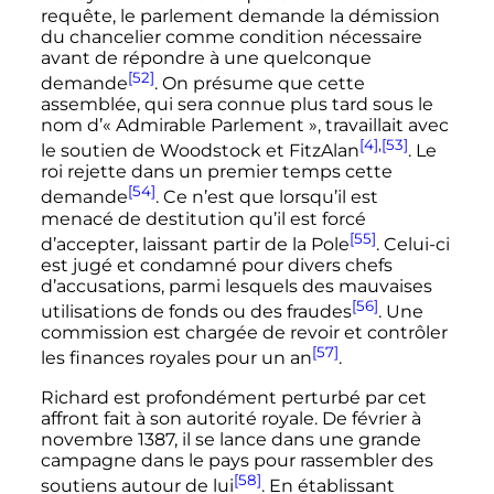
requête, le parlement demande la démission
du chancelier comme condition nécessaire
avant de répondre à une quelconque
[52]
demande
. On présume que cette
assemblée, qui sera connue plus tard sous le
nom d’«
Admirable Parlement
», travaillait avec
[4]
,
[53]
le soutien de Woodstock et FitzAlan
. Le
roi rejette dans un premier temps cette
[54]
demande
. Ce n’est que lorsqu’il est
menacé de destitution qu’il est forcé
[55]
d’accepter, laissant partir de la Pole
. Celui-ci
est jugé et condamné pour divers chefs
d’accusations, parmi lesquels des mauvaises
[56]
utilisations de fonds ou des fraudes
. Une
commission est chargée de revoir et contrôler
[57]
les finances royales pour un an
.
Richard est profondément perturbé par cet
affront fait à son autorité royale. De février à
novembre 1387
, il se lance dans une grande
campagne dans le pays pour rassembler des
[58]
soutiens autour de lui
. En établissant