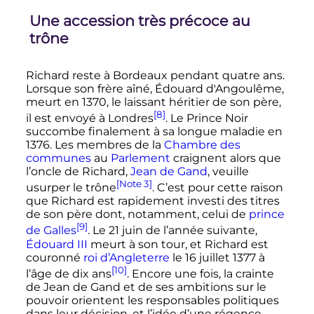
Une accession très précoce au
trône
Richard reste à Bordeaux pendant quatre ans.
Lorsque son frère aîné, Édouard d'Angoulême,
meurt en 1370, le laissant héritier de son père,
[8]
il est envoyé à Londres
. Le Prince Noir
succombe finalement à sa longue maladie en
1376. Les membres de la
Chambre des
communes
au
Parlement
craignent alors que
l’oncle de Richard,
Jean de Gand
, veuille
[Note 3]
usurper le trône
. C’est pour cette raison
que Richard est rapidement investi des titres
de son père dont, notamment, celui de
prince
[9]
de Galles
. Le
21 juin
de l’année suivante,
Édouard
III
meurt à son tour, et Richard est
couronné
roi d’Angleterre
le
16 juillet 1377
à
[10]
l’âge de dix ans
. Encore une fois, la crainte
de Jean de Gand et de ses ambitions sur le
pouvoir orientent les responsables politiques
dans leur décision, et l’idée d’une régence