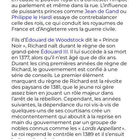
au parlement et même dans la rue. L’influence
de puissants princes comme
Jean de Gand
ou
Philippe le Hardi
essaye de contrebalancer
celle des rois, ce qui conduit les royaumes de
France et d’Angleterre vers la guerre civile.
Fils d’
Édouard de Woodstock
dit le «
Prince
Noir
», Richard naît durant le règne de son
grand-père
Édouard
III
. Il lui succède à sa mort
en 1377, alors qu’il n’est âgé que de dix ans.
Durant les cinq premières années de règne de
Richard, le gouvernement est confié à une
série de conseils. Le premier élément
marquant du règne de Richard est la révolte
des paysans de 1381, que le jeune roi gère
assez bien en jouant un rôle majeur dans
l’arrêt de la rébellion. Cependant, les années
suivantes, la dépendance du roi vis-à-vis de
quelques-uns de ses courtisans crée un
mécontentement qui aboutit à la reprise en
main du gouvernement par un groupe de
nobles connus comme les «
Lords Appellant
».
Le roi reprend le contrôle en 1389 et il s’ensuit