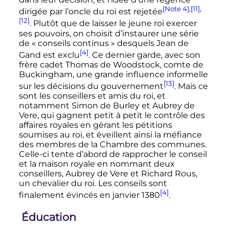
[Note 4]
,
[11]
,
dirigée par l’oncle du roi est rejetée
[12]
. Plutôt que de laisser le jeune roi exercer
ses pouvoirs, on choisit d’instaurer une série
de «
conseils continus
» desquels Jean de
[4]
Gand est exclu
. Ce dernier garde, avec son
frère cadet Thomas de Woodstock, comte de
Buckingham, une grande influence informelle
[13]
sur les décisions du gouvernement
. Mais ce
sont les conseillers et amis du roi, et
notamment Simon de Burley et Aubrey de
Vere, qui gagnent petit à petit le contrôle des
affaires royales en gérant les pétitions
soumises au roi, et éveillent ainsi la méfiance
des membres de la Chambre des communes.
Celle-ci tente d’abord de rapprocher le conseil
et la maison royale en nommant deux
conseillers, Aubrey de Vere et Richard Rous,
un chevalier du roi. Les conseils sont
[4]
finalement évincés en
janvier 1380
.
Éducation