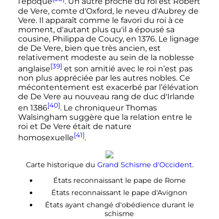
l’époque
. Un autre proche du roi est Robert
de Vere, comte d'Oxford, le neveu d'Aubrey de
Vere. Il apparaît comme le favori du roi à ce
moment, d'autant plus qu'il a épousé sa
cousine, Philippa de Coucy, en 1376. Le lignage
de De Vere, bien que très ancien, est
relativement modeste au sein de la noblesse
[39]
anglaise
et son amitié avec le roi n’est pas
non plus appréciée par les autres nobles. Ce
mécontentement est exacerbé par l’élévation
de De Vere au nouveau rang de duc d'Irlande
[40]
en 1386
. Le chroniqueur Thomas
Walsingham suggère que la relation entre le
roi et De Vere était de nature
[41]
homosexuelle
.
Carte historique du
Grand Schisme d'Occident
.
États reconnaissant le pape de Rome
États reconnaissant le pape d'Avignon
États ayant changé d'obédience durant le
schisme