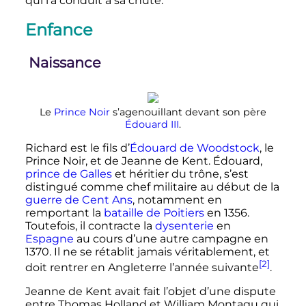
qui l’a conduit à sa chute.
Enfance
Naissance
Le
Prince Noir
s’agenouillant devant son père
Édouard
III
.
Richard est le fils d’
Édouard de Woodstock
, le
Prince Noir, et de Jeanne de Kent. Édouard,
prince de Galles
et héritier du trône, s’est
distingué comme chef militaire au début de la
guerre de Cent Ans
, notamment en
remportant la
bataille de Poitiers
en 1356.
Toutefois, il contracte la
dysenterie
en
Espagne
au cours d’une autre campagne en
1370. Il ne se rétablit jamais véritablement, et
[2]
doit rentrer en Angleterre l’année suivante
.
Jeanne de Kent avait fait l’objet d’une dispute
entre Thomas Holland et William Montagu qui