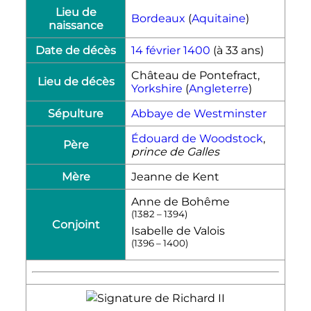
Lieu de
Bordeaux
(
Aquitaine
)
naissance
Date de décès
14 février
1400
(à 33 ans)
Château de Pontefract,
Lieu de décès
Yorkshire
(
Angleterre
)
Sépulture
Abbaye de Westminster
Édouard de Woodstock
,
Père
prince de Galles
Mère
Jeanne de Kent
Anne de Bohême
(1382 – 1394)
Conjoint
Isabelle de Valois
(1396 – 1400)