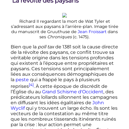
La révolte des paysans
Richard
II
regardant la mort de Wat Tyler et
s’adressant aux paysans à l’arrière-plan. Image tirée
du manuscrit de Gruuthuse de
Jean Froissart
dans
ses
Chroniques
(c.
1475).
Bien que la
poll tax
de 1381 soit la cause directe
de la révolte des paysans, ce conflit trouve sa
véritable origine dans les tensions profondes
qui existent à l’époque entre propriétaires et
paysans. Ces tensions sont principalement
liées aux conséquences démographiques de
la
peste
qui a frappé le pays à plusieurs
[4]
reprises
. À cette époque de discrédit de
l’Église du au
Grand Schisme d'Occident
, des
prédicateurs lollards sillonnent les campagnes
en diffusant les idées égalitaires de
John
Wyclif
qui y trouvent un large écho. Ils sont les
vecteurs de la contestation au même titre
que les nombreux tisserands itinérants ruinés
par la crise
: leur action permet une