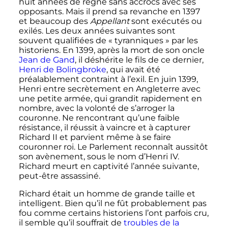
huit années de règne sans accrocs avec ses
opposants. Mais il prend sa revanche en 1397
et beaucoup des
Appellant
sont exécutés ou
exilés. Les deux années suivantes sont
souvent qualifiées de «
tyranniques
» par les
historiens. En 1399, après la mort de son oncle
Jean de Gand
, il déshérite le fils de ce dernier,
Henri de Bolingbroke
, qui avait été
préalablement contraint à l’exil. En
juin 1399
,
Henri entre secrètement en Angleterre avec
une petite armée, qui grandit rapidement en
nombre, avec la volonté de s’arroger la
couronne. Ne rencontrant qu’une faible
résistance, il réussit à vaincre et à capturer
Richard
II
et parvient même à se faire
couronner roi. Le Parlement reconnaît aussitôt
son avènement, sous le nom d’
Henri
IV
.
Richard meurt en captivité l’année suivante,
peut-être assassiné.
Richard était un homme de grande taille et
intelligent. Bien qu’il ne fût probablement pas
fou comme certains historiens l’ont parfois cru,
il semble qu’il souffrait de
troubles de la