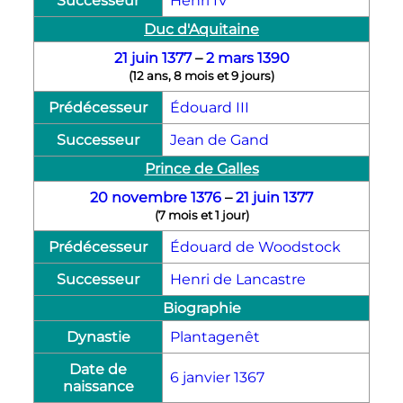
Successeur
Henri IV
Duc d'Aquitaine
21 juin
1377
–
2 mars
1390
(
12 ans, 8 mois et 9 jours
)
Prédécesseur
Édouard III
Successeur
Jean de Gand
Prince de Galles
20 novembre
1376
–
21 juin
1377
(
7 mois et 1 jour
)
Prédécesseur
Édouard de Woodstock
Successeur
Henri de Lancastre
Biographie
Dynastie
Plantagenêt
Date de
6 janvier
1367
naissance