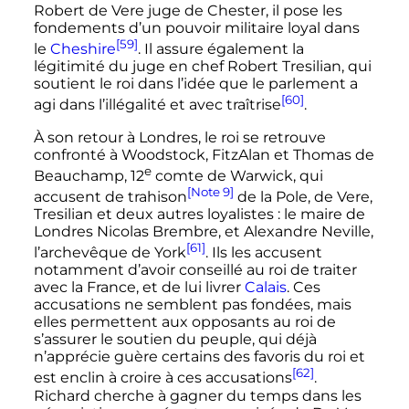
Robert de Vere juge de Chester, il pose les
fondements d’un pouvoir militaire loyal dans
[59]
le
Cheshire
. Il assure également la
légitimité du juge en chef Robert Tresilian, qui
soutient le roi dans l’idée que le parlement a
[60]
agi dans l’illégalité et avec traîtrise
.
À son retour à Londres, le roi se retrouve
confronté à Woodstock, FitzAlan et Thomas de
e
Beauchamp,
12
comte de Warwick, qui
[Note 9]
accusent de trahison
de la Pole, de Vere,
Tresilian et deux autres loyalistes
: le maire de
Londres Nicolas Brembre, et Alexandre Neville,
[61]
l’archevêque de York
. Ils les accusent
notamment d’avoir conseillé au roi de traiter
avec la France, et de lui livrer
Calais
. Ces
accusations ne semblent pas fondées, mais
elles permettent aux opposants au roi de
s’assurer le soutien du peuple, qui déjà
n’apprécie guère certains des favoris du roi et
[62]
est enclin à croire à ces accusations
.
Richard cherche à gagner du temps dans les