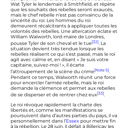
Wat Tyler le lendemain à Smithfield, et répète
que les souhaits des rebelles seront exaucés,
mais le chef rebelle n’est pas convaincu de la
sincérité du roi. Les hommes du roi
demeurent récalcitrants à appliquer toutes les
volontés des rebelles. Une altercation éclate et
William Walworth, lord-maire de Londres,
[32]
pousse Tyler de son cheval et le tue
. La
situation devient très tendue lorsque les
rebelles réalisent ce qui s’est passé, mais le roi
agit avec calme et, en disant «
Je suis votre
capitaine, suivez-moi
!
», il écarte
[Note 5]
l’attroupement de la scène du crime
.
Pendant ce temps, Walworth réunit une force
pour encercler l’armée rebelle, mais le roi
demande la clémence et permet aux rebelles
[33]
de se disperser et de rentrer chez eux
.
Le roi révoque rapidement la charte des
libertés et, comme les manifestations se
poursuivent dans d’autres parties du pays, il va
personnellement dans l’
Essex
pour mettre fin
à la rébellion. Le
28 juin
, il défait à Billericay les