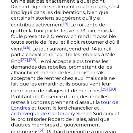
On ne sait pas exactement à quel point
Richard, âgé de seulement quatorze ans, s’est
impliqué dans les délibérations, bien que
certains historiens suggèrent qu’il y a
[4]
contribué activement
. Le roi tente de
quitter la tour par le fleuve le
13 juin
, mais la
foule présente à Greenwich rend impossible
toute sortie de l’eau, et il doit retourner d’où il
[26]
vient
. Le jour suivant, vendredi
14 juin
, il
part à cheval et rencontre les rebelles à Mile
[27]
,
[28]
End
. Le roi accepte alors toutes les
demandes des rebelles, promettant de les
affranchir et même de les amnistier s’ils
acceptent de rentrer chez eux, mais cela ne
fait que les enhardir et ils poursuivent leur
[29]
,
[30]
campagne de pillages et de meurtres
.
Profitant de l’absence du roi, des rebelles
restés à Londres prennent d’assaut la
tour de
Londres
et tuent le lord chancelier et
archevêque de Cantorbéry
Simon Sudbury et
le lord trésorier Robert de Hales, ainsi que
d’autres membres du gouvernement
[31]
compromis
. Richard rencontre à nouveau