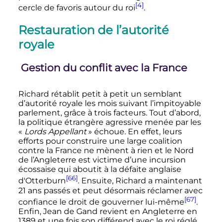
[4]
cercle de favoris autour du roi
.
Restauration de l’autorité
royale
Gestion du conflit avec la France
Richard rétablit petit à petit un semblant
d’autorité royale les mois suivant l’impitoyable
parlement, grâce à trois facteurs. Tout d’abord,
la politique étrangère agressive menée par les
«
Lords Appellant
» échoue. En effet, leurs
efforts pour construire une large coalition
contre la France ne mènent à rien et le Nord
de l’Angleterre est victime d’une incursion
écossaise qui aboutit à la défaite anglaise
[66]
d'Otterburn
. Ensuite, Richard a maintenant
21 ans
passés et peut désormais réclamer avec
[67]
confiance le droit de gouverner lui-même
.
Enfin, Jean de Gand revient en Angleterre en
1389 et une fois son différend avec le roi réglé,