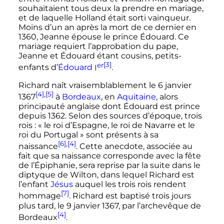
souhaitaient tous deux la prendre en mariage,
et de laquelle Holland était sorti vainqueur.
Moins d’un an après la mort de ce dernier en
1360, Jeanne épouse le prince Édouard. Ce
mariage requiert l’approbation du pape,
Jeanne et Édouard étant cousins, petits-
er
[3]
enfants d’
Édouard
I
.
Richard naît vraisemblablement le
6 janvier
[4]
,
[5]
1367
à
Bordeaux
, en
Aquitaine
, alors
principauté anglaise dont Édouard est prince
depuis 1362. Selon des sources d’époque, trois
rois
: «
le roi d’Espagne, le roi de Navarre et le
roi du Portugal
» sont présents à sa
[6]
,
[4]
naissance
. Cette anecdote, associée au
fait que sa naissance corresponde avec la fête
de l’Épiphanie, sera reprise par la suite dans le
diptyque de Wilton, dans lequel Richard est
l’enfant
Jésus
auquel les trois rois rendent
[7]
hommage
. Richard est baptisé trois jours
plus tard, le
9 janvier 1367
, par l’archevêque de
[4]
Bordeaux
.