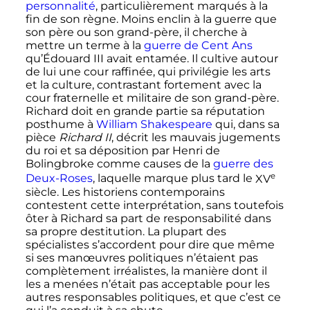
personnalité
, particulièrement marqués à la
fin de son règne. Moins enclin à la guerre que
son père ou son grand-père, il cherche à
mettre un terme à la
guerre de Cent Ans
qu’
Édouard
III
avait entamée. Il cultive autour
de lui une cour raffinée, qui privilégie les arts
et la culture, contrastant fortement avec la
cour fraternelle et militaire de son grand-père.
Richard doit en grande partie sa réputation
posthume à
William Shakespeare
qui, dans sa
pièce
Richard
II
, décrit les mauvais jugements
du roi et sa déposition par Henri de
Bolingbroke comme causes de la
guerre des
e
Deux-Roses
, laquelle marque plus tard le
XV
siècle
. Les historiens contemporains
contestent cette interprétation, sans toutefois
ôter à Richard sa part de responsabilité dans
sa propre destitution. La plupart des
spécialistes s’accordent pour dire que même
si ses manœuvres politiques n’étaient pas
complètement irréalistes, la manière dont il
les a menées n’était pas acceptable pour les
autres responsables politiques, et que c’est ce