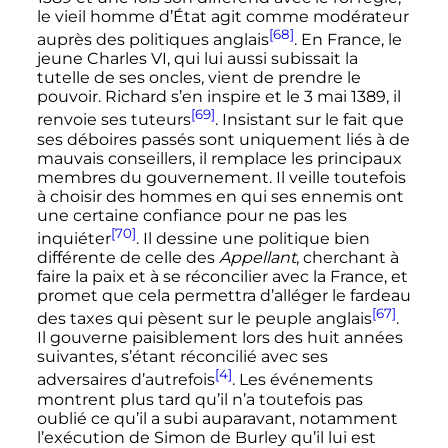
le vieil homme d’État agit comme modérateur
[68]
auprès des politiques anglais
. En France, le
jeune
Charles
VI
, qui lui aussi subissait la
tutelle de ses oncles, vient de prendre le
pouvoir. Richard s’en inspire et le
3 mai 1389
, il
[69]
renvoie ses tuteurs
. Insistant sur le fait que
ses déboires passés sont uniquement liés à de
mauvais conseillers, il remplace les principaux
membres du gouvernement. Il veille toutefois
à choisir des hommes en qui ses ennemis ont
une certaine confiance pour ne pas les
[70]
inquiéter
. Il dessine une politique bien
différente de celle des
Appellant
, cherchant à
faire la paix et à se réconcilier avec la France, et
promet que cela permettra d’alléger le fardeau
[67]
des taxes qui pèsent sur le peuple anglais
.
Il gouverne paisiblement lors des huit années
suivantes, s’étant réconcilié avec ses
[4]
adversaires d’autrefois
. Les événements
montrent plus tard qu’il n’a toutefois pas
oublié ce qu’il a subi auparavant, notamment
l’exécution de Simon de Burley qu’il lui est