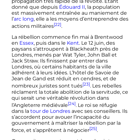
propagation très rapide de la révolte. Étant
donné que depuis
Édouard
II
, la population
est massivement entraînée au maniement de
l’
arc long
, elle a les moyens d’entreprendre des
[22]
actions militaires
.
La rébellion commence fin mai à Brentwood
en
Essex
, puis dans le
Kent
. Le
12 juin
, des
paysans s’attroupent à Blackheath près de
Londres, menés par Wat Tyler, John Ball et
Jack Straw. Ils finissent par entrer dans
Londres, où certains habitants de la ville
adhérent à leurs idées. L’hôtel de Savoie de
Jean de Gand est réduit en cendres, et de
[23]
nombreux juristes sont tués
. Les rebelles
réclament la totale abolition de la servitude, ce
qui serait une véritable révolution dans
[24]
l’Angleterre médiévale
. Le roi se réfugie
dans la
tour de Londres
avec ses conseillers. Ils
s’accordent pour avouer l’incapacité du
gouvernement à maîtriser la rébellion par la
[25]
force, et s’apprêtent à négocier
.