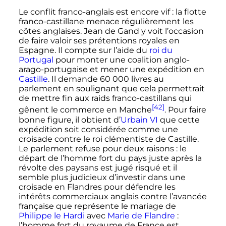
Le conflit franco-anglais est encore vif
: la flotte
franco-castillane menace régulièrement les
côtes anglaises. Jean de Gand y voit l’occasion
de faire valoir ses prétentions royales en
Espagne. Il compte sur l’aide du
roi du
Portugal
pour monter une coalition anglo-
arago-portugaise et mener une expédition en
Castille
. Il demande
60 000
livres
au
parlement en soulignant que cela permettrait
de mettre fin aux raids franco-castillans qui
[42]
gênent le commerce en Manche
. Pour faire
bonne figure, il obtient d’
Urbain
VI
que cette
expédition soit considérée comme une
croisade contre le roi clémentiste de Castille.
Le parlement refuse pour deux raisons
: le
départ de l’homme fort du pays juste après la
révolte des paysans est jugé risqué et il
semble plus judicieux d’investir dans une
croisade en Flandres pour défendre les
intérêts commerciaux anglais contre l’avancée
française que représente le mariage de
Philippe le Hardi
avec
Marie de Flandre
:
l’homme fort du royaume de France est