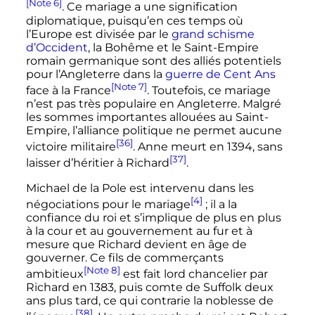
[Note 6]
. Ce mariage a une signification
diplomatique, puisqu’en ces temps où
l’Europe est divisée par le
grand schisme
d’Occident
, la Bohême et le Saint-Empire
romain germanique sont des alliés potentiels
pour l’Angleterre dans la
guerre de Cent Ans
[Note 7]
face à la France
. Toutefois, ce mariage
n’est pas très populaire en Angleterre. Malgré
les sommes importantes allouées au Saint-
Empire, l’alliance politique ne permet aucune
[36]
victoire militaire
. Anne meurt en 1394, sans
[37]
laisser d’héritier à Richard
.
Michael de la Pole est intervenu dans les
[4]
négociations pour le mariage
; il a la
confiance du roi et s’implique de plus en plus
à la cour et au gouvernement au fur et à
mesure que Richard devient en âge de
gouverner. Ce fils de commerçants
[Note 8]
ambitieux
est fait lord chancelier par
Richard en 1383, puis comte de Suffolk deux
ans plus tard, ce qui contrarie la noblesse de
[38]