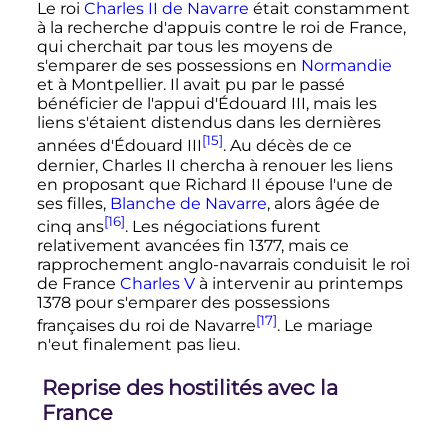
Le roi
Charles
II
de Navarre
était constamment
à la recherche d'appuis contre le roi de France,
qui cherchait par tous les moyens de
s'emparer de ses possessions en
Normandie
et à Montpellier. Il avait pu par le passé
bénéficier de l'appui d'
Édouard
III
, mais les
liens s'étaient distendus dans les dernières
[15]
années d'
Édouard
III
. Au décès de ce
dernier,
Charles
II
chercha à renouer les liens
en proposant que
Richard
II
épouse l'une de
ses filles,
Blanche de Navarre
, alors âgée de
[16]
cinq ans
. Les négociations furent
relativement avancées fin 1377, mais ce
rapprochement anglo-navarrais conduisit le roi
de France
Charles
V
à intervenir au printemps
1378 pour s'emparer des possessions
[17]
françaises du roi de Navarre
. Le mariage
n'eut finalement pas lieu.
Reprise des hostilités avec la
France