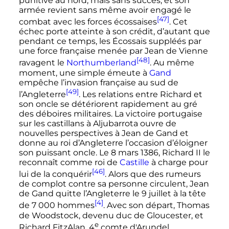
punitive au nord, mais sans succès, et son
armée revient sans même avoir engagé le
[47]
combat avec les forces écossaises
. Cet
échec porte atteinte à son crédit, d’autant que
pendant ce temps, les Écossais suppléés par
une force française menée par Jean de Vienne
[48]
ravagent le
Northumberland
. Au même
moment, une simple émeute à
Gand
empêche l’invasion française au sud de
[49]
l’Angleterre
. Les relations entre Richard et
son oncle se détériorent rapidement au gré
des déboires militaires. La victoire portugaise
sur les castillans à Aljubarrota ouvre de
nouvelles perspectives à Jean de Gand et
donne au roi d’Angleterre l’occasion d’éloigner
son puissant oncle. Le
8 mars 1386
,
Richard
II
le
reconnaît comme roi de
Castille
à charge pour
[46]
lui de la conquérir
. Alors que des rumeurs
de complot contre sa personne circulent, Jean
de Gand quitte l’Angleterre le
9 juillet
à la tête
[4]
de
7 000 hommes
. Avec son départ, Thomas
de Woodstock, devenu duc de Gloucester, et
e
Richard FitzAlan,
4
comte d'Arundel,