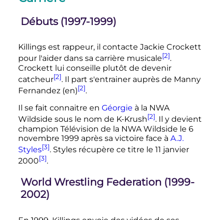
Débuts (1997-1999)
Killings est rappeur, il contacte Jackie Crockett
[2]
pour l'aider dans sa carrière musicale
.
Crockett lui conseille plutôt de devenir
[2]
catcheur
. Il part s'entrainer auprès de Manny
[2]
Fernandez
(en)
.
Il se fait connaitre en
Géorgie
à la
NWA
[2]
Wildside
sous le nom de K-Krush
. Il y devient
champion Télévision de la
NWA Wildside
le
6
novembre 1999
après sa victoire face à
A.J.
[3]
Styles
. Styles récupère ce titre le
11 janvier
[3]
2000
.
World Wrestling Federation (1999-
2002)