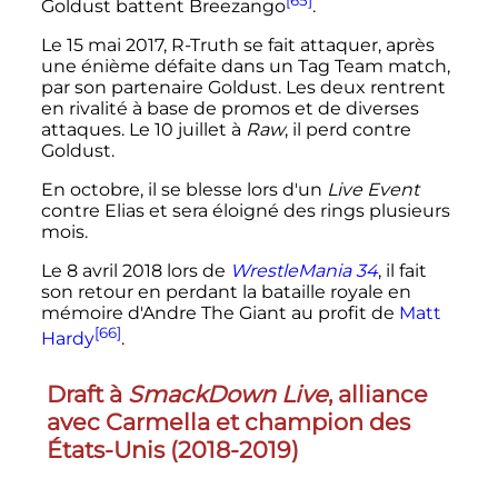
Goldust battent Breezango
.
Le
15 mai 2017
, R-Truth se fait attaquer, après
une énième défaite dans un Tag Team match,
par son partenaire Goldust. Les deux rentrent
en rivalité à base de promos et de diverses
attaques. Le
10 juillet
à
Raw
, il perd contre
Goldust.
En octobre, il se blesse lors d'un
Live Event
contre Elias et sera éloigné des rings plusieurs
mois.
Le
8 avril 2018
lors de
WrestleMania 34
, il fait
son retour en perdant la bataille royale en
mémoire d'Andre The Giant au profit de
Matt
[66]
Hardy
.
Draft à
SmackDown Live
, alliance
avec Carmella et champion des
États-Unis (2018-2019)