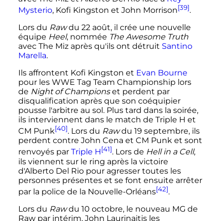
[39]
Mysterio
, Kofi Kingston et John Morrison
.
Lors du
Raw
du
22 août
, il crée une nouvelle
équipe
Heel
, nommée
The Awesome Truth
avec The Miz après qu'ils ont détruit
Santino
Marella
.
Ils affrontent Kofi Kingston et
Evan Bourne
pour les WWE Tag Team Championship lors
de
Night of Champions
et perdent par
disqualification après que son coéquipier
pousse l'arbitre au sol. Plus tard dans la soirée,
ils interviennent dans le match de Triple H et
[40]
CM Punk
. Lors du
Raw
du
19 septembre
, ils
perdent contre John Cena et CM Punk et sont
[41]
renvoyés par
Triple H
. Lors de
Hell in a Cell
,
ils viennent sur le ring après la victoire
d'Alberto Del Rio pour agresser toutes les
personnes présentes et se font ensuite arrêter
[42]
par la police de la Nouvelle-Orléans
.
Lors du
Raw
du
10 octobre
, le nouveau MG de
Raw par intérim, John Laurinaitis les