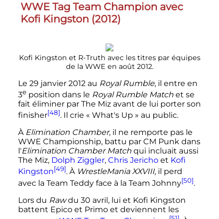
WWE Tag Team Champion avec
Kofi Kingston (2012)
Kofi Kingston et R-Truth avec les titres par équipes
de la WWE en août 2012.
Le
29 janvier 2012
au
Royal Rumble
, il entre en
e
3
position
dans le
Royal Rumble Match
et se
fait éliminer par The Miz avant de lui porter son
[48]
finisher
. Il crie «
What's Up
» au public.
À
Elimination Chamber
, il ne remporte pas le
WWE Championship, battu par CM Punk dans
l'
Elimination Chamber Match
qui incluait aussi
The Miz,
Dolph Ziggler
,
Chris Jericho
et
Kofi
[49]
Kingston
. À
WrestleMania XXVIII
, il perd
[50]
avec la Team Teddy face à la Team Johnny
.
Lors du
Raw
du
30 avril
, lui et Kofi Kingston
battent Epico et Primo et deviennent les
[51]