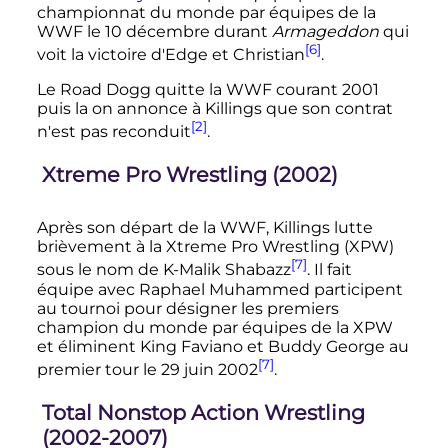
championnat du monde par équipes de la
WWF le
10 décembre
durant
Armageddon
qui
[6]
voit la victoire d'Edge et Christian
.
Le Road Dogg quitte la WWF courant 2001
puis la on annonce à Killings que son contrat
[2]
n'est pas reconduit
.
Xtreme Pro Wrestling
(2002)
Après son départ de la WWF, Killings lutte
brièvement à la
Xtreme Pro Wrestling
(XPW)
[7]
sous le nom de K-Malik Shabazz
. Il fait
équipe avec Raphael Muhammed participent
au tournoi pour désigner les premiers
champion du monde par équipes de la XPW
et éliminent King Faviano et Buddy George au
[7]
premier tour le
29 juin 2002
.
Total Nonstop Action Wrestling
(2002-2007)