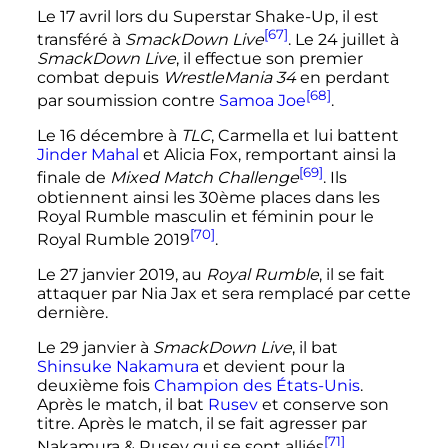
Le
17 avril
lors du Superstar Shake-Up, il est
[67]
transféré à
SmackDown Live
. Le
24 juillet
à
SmackDown Live
, il effectue son premier
combat depuis
WrestleMania 34
en perdant
[68]
par soumission contre
Samoa Joe
.
Le
16 décembre
à
TLC
, Carmella et lui battent
Jinder Mahal
et Alicia Fox, remportant ainsi la
[69]
finale de
Mixed Match Challenge
. Ils
obtiennent ainsi les 30ème places dans les
Royal Rumble masculin et féminin pour le
[70]
Royal Rumble 2019
.
Le
27 janvier 2019
, au
Royal Rumble
, il se fait
attaquer par Nia Jax et sera remplacé par cette
dernière.
Le 29 janvier à
SmackDown Live
, il bat
Shinsuke Nakamura
et devient pour la
deuxième fois
Champion des États-Unis
.
Après le match, il bat
Rusev
et conserve son
titre. Après le match, il se fait agresser par
[71]
Nakamura & Rusev qui se sont alliés
.