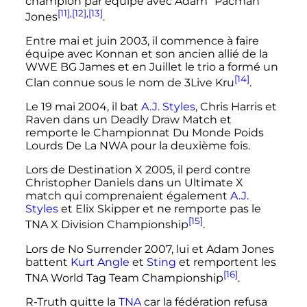
champion par équipe avec Adam "Pacman"
[11]
,
[12]
,
[13]
Jones
.
Entre mai et juin 2003, il commence à faire
équipe avec Konnan et son ancien allié de la
WWE BG James et en Juillet le trio a formé un
[14]
Clan connue sous le nom de 3Live Kru
.
Le 19 mai 2004, il bat
A.J. Styles
, Chris Harris et
Raven dans un Deadly Draw Match et
remporte le Championnat Du Monde Poids
Lourds De La NWA pour la deuxième fois.
Lors de Destination X 2005, il perd contre
Christopher Daniels dans un Ultimate X
match qui comprenaient également
A.J.
Styles
et Elix Skipper et ne remporte pas le
[15]
TNA X Division Championship
.
Lors de No Surrender 2007, lui et Adam Jones
battent
Kurt Angle
et
Sting
et remportent les
[16]
TNA World Tag Team Championship
.
R-Truth quitte la
TNA
car la fédération refusa