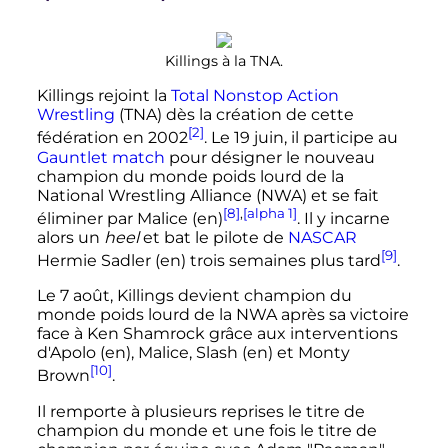
Killings à la TNA.
Killings rejoint la
Total Nonstop Action
Wrestling
(TNA) dès la création de cette
[2]
fédération en 2002
. Le
19 juin
, il participe au
Gauntlet match
pour désigner le nouveau
champion du monde poids lourd de la
National Wrestling Alliance
(NWA) et se fait
[8]
,
[alpha 1]
éliminer par Malice
(en)
. Il y incarne
alors un
heel
et bat le pilote de
NASCAR
[9]
Hermie Sadler
(en)
trois semaines plus tard
.
Le
7 août
, Killings devient champion du
monde poids lourd de la NWA après sa victoire
face à Ken Shamrock grâce aux interventions
d'Apolo
(en)
, Malice, Slash
(en)
et Monty
[10]
Brown
.
Il remporte à plusieurs reprises le titre de
champion du monde et une fois le titre de