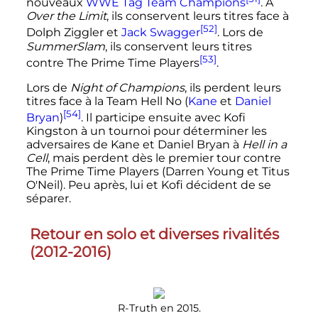
nouveaux
WWE Tag Team Champions
. À
Over the Limit
, ils conservent leurs titres face à
[52]
Dolph Ziggler et
Jack Swagger
. Lors de
SummerSlam
, ils conservent leurs titres
[53]
contre The Prime Time Players
.
Lors de
Night of Champions
, ils perdent leurs
titres face à la Team Hell No (
Kane
et
Daniel
[54]
Bryan
)
. Il participe ensuite avec Kofi
Kingston à un tournoi pour déterminer les
adversaires de Kane et Daniel Bryan à
Hell in a
Cell
, mais perdent dès le premier tour contre
The Prime Time Players (Darren Young et Titus
O'Neil). Peu après, lui et Kofi décident de se
séparer.
Retour en solo et diverses rivalités
(2012-2016)
R-Truth en 2015.