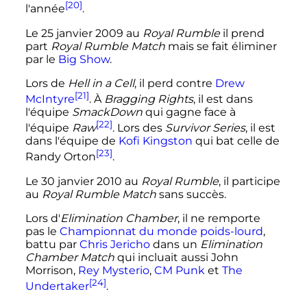
[20]
l'année
.
Le
25 janvier 2009
au
Royal Rumble
il prend
part
Royal Rumble Match
mais se fait éliminer
par le
Big Show
.
Lors de
Hell in a Cell
, il perd contre
Drew
[21]
McIntyre
. À
Bragging Rights
, il est dans
l'équipe
SmackDown
qui gagne face à
[22]
l'équipe
Raw
. Lors des
Survivor Series
, il est
dans l'équipe de
Kofi Kingston
qui bat celle de
[23]
Randy Orton
.
Le
30 janvier 2010
au
Royal Rumble
, il participe
au
Royal Rumble Match
sans succès.
Lors d'
Elimination Chamber
, il ne remporte
pas le
Championnat du monde poids-lourd
,
battu par
Chris Jericho
dans un
Elimination
Chamber Match
qui incluait aussi John
Morrison,
Rey Mysterio
,
CM Punk
et
The
[24]
Undertaker
.