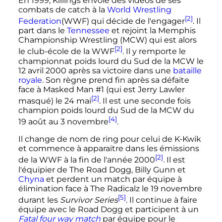
En 1999, Killings envoie des vidéos de ses
combats de catch à la
World Wrestling
[2]
Federation
(WWF) qui décide de l'engager
. Il
part dans le
Tennessee
et rejoint la
Memphis
Championship Wrestling
(MCW) qui est alors
[2]
le club-école de la WWF
. Il y remporte le
championnat poids lourd du Sud de la MCW le
12 avril 2000
après sa victoire dans une
bataille
royale
. Son règne prend fin après sa défaite
face à
Masked Man #1
(qui est Jerry Lawler
[2]
masqué) le
24 mai
. Il est une seconde fois
champion poids lourd du Sud de la MCW du
[4]
19 août
au
3 novembre
.
Il change de nom de ring pour celui de K-Kwik
et commence à apparaitre dans les émissions
[2]
de la WWF à la fin de l'année 2000
. Il est
l'équipier de The Road Dogg, Billy Gunn et
Chyna
et perdent un match par équipe à
élimination face à
The Radicalz
le
19 novembre
[5]
durant les
Survivor Series
. Il continue à faire
équipe avec le Road Dogg et participent à un
Fatal four way match
par équipe pour le