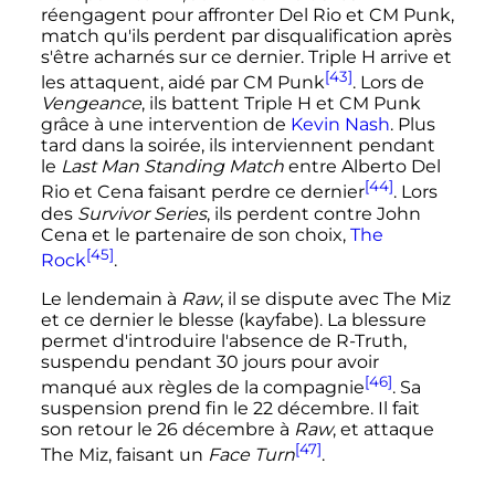
réengagent pour affronter Del Rio et CM Punk,
match qu'ils perdent par disqualification après
s'être acharnés sur ce dernier. Triple H arrive et
[43]
les attaquent, aidé par CM Punk
. Lors de
Vengeance
, ils battent Triple H et CM Punk
grâce à une intervention de
Kevin Nash
. Plus
tard dans la soirée, ils interviennent pendant
le
Last Man Standing Match
entre Alberto Del
[44]
Rio et Cena faisant perdre ce dernier
. Lors
des
Survivor Series
, ils perdent contre John
Cena et le partenaire de son choix,
The
[45]
Rock
.
Le lendemain à
Raw
, il se dispute avec The Miz
et ce dernier le blesse (kayfabe). La blessure
permet d'introduire l'absence de R-Truth,
suspendu pendant 30 jours pour avoir
[46]
manqué aux règles de la compagnie
. Sa
suspension prend fin le
22 décembre
. Il fait
son retour le
26 décembre
à
Raw
, et attaque
[47]
The Miz, faisant un
Face Turn
.