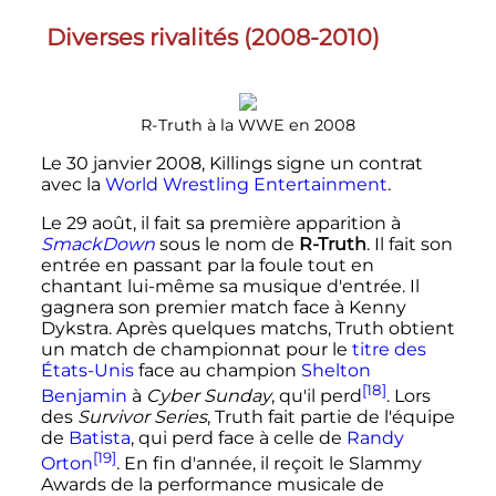
Diverses rivalités (2008-2010)
R-Truth à la WWE en 2008
Le
30 janvier 2008
, Killings signe un contrat
avec la
World Wrestling Entertainment
.
Le
29 août
, il fait sa première apparition à
SmackDown
sous le nom de
R-Truth
. Il fait son
entrée en passant par la foule tout en
chantant lui-même sa musique d'entrée. Il
gagnera son premier match face à Kenny
Dykstra. Après quelques matchs, Truth obtient
un match de championnat pour le
titre des
États-Unis
face au champion
Shelton
[18]
Benjamin
à
Cyber Sunday
, qu'il perd
. Lors
des
Survivor Series
, Truth fait partie de l'équipe
de
Batista
, qui perd face à celle de
Randy
[19]
Orton
. En fin d'année, il reçoit le Slammy
Awards de la performance musicale de