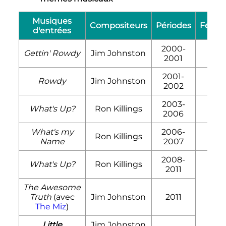
Musiques
Compositeurs
Périodes
Fédéra
d'entrées
2000-
Gettin' Rowdy
Jim Johnston
W
2001
2001-
Rowdy
Jim Johnston
W
2002
2003-
What's Up?
Ron Killings
W
2006
What's my
2006-
Ron Killings
T
Name
2007
2008-
What's Up?
Ron Killings
2011
The Awesome
Truth
(avec
Jim Johnston
2011
The Miz
)
W
Little
Jim Johnston