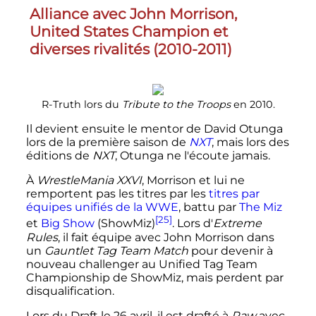
Alliance avec John Morrison,
United States Champion et
diverses rivalités (2010-2011)
R-Truth lors du
Tribute to the Troops
en 2010.
Il devient ensuite le mentor de David Otunga
lors de la première saison de
NXT
, mais lors des
éditions de
NXT
, Otunga ne l'écoute jamais.
À
WrestleMania XXVI
, Morrison et lui ne
remportent pas les titres par les
titres par
équipes unifiés de la WWE
, battu par
The Miz
[25]
et
Big Show
(ShowMiz)
. Lors d'
Extreme
Rules
, il fait équipe avec John Morrison dans
un
Gauntlet Tag Team Match
pour devenir à
nouveau challenger au Unified Tag Team
Championship de ShowMiz, mais perdent par
disqualification.
Lors du Draft le
26 avril
, il est drafté à
Raw
avec