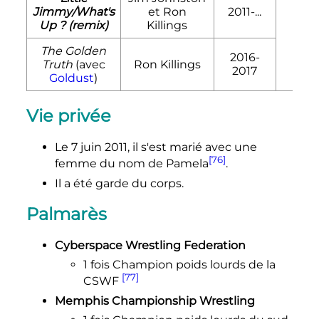
Jimmy/What's
et Ron
2011-...
Up
? (remix)
Killings
The Golden
2016-
Truth
(avec
Ron Killings
2017
Goldust
)
Vie privée
Le
7 juin 2011
, il s'est marié avec une
[76]
femme du nom de Pamela
.
Il a été garde du corps.
Palmarès
Cyberspace Wrestling Federation
1 fois Champion poids lourds de la
[77]
CSWF
Memphis Championship Wrestling