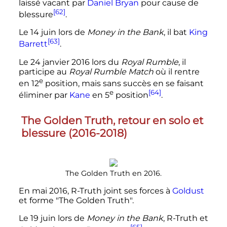
laissé vacant par
Daniel Bryan
pour cause de
[62]
blessure
.
Le
14 juin
lors de
Money in the Bank
, il bat
King
[63]
Barrett
.
Le
24 janvier 2016
lors du
Royal Rumble
, il
participe au
Royal Rumble Match
où il rentre
e
en
12
position
, mais sans succès en se faisant
e
[64]
éliminer par
Kane
en
5
position
.
The Golden Truth, retour en solo et
blessure (2016-2018)
The Golden Truth en 2016.
En
mai 2016
, R-Truth joint ses forces à
Goldust
et forme "The Golden Truth".
Le
19 juin
lors de
Money in the Bank
, R-Truth et
[65]