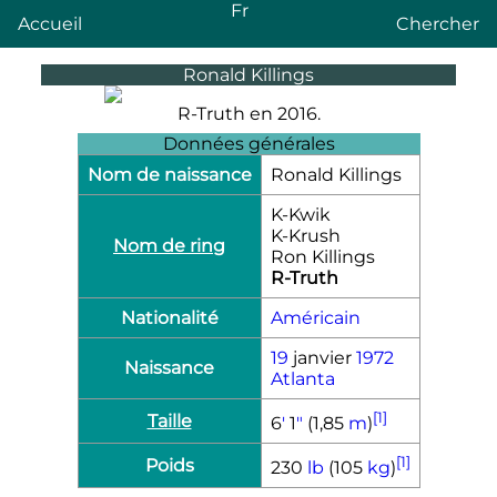
Fr
Accueil
Chercher
Ronald Killings
R-Truth en 2016.
Données générales
Nom de naissance
Ronald Killings
K-Kwik
K-Krush
Nom de ring
Ron Killings
R-Truth
Nationalité
Américain
19
janvier
1972
Naissance
Atlanta
[1]
Taille
6
′
1
″
(1,85
m
)
[1]
Poids
230
lb
(105
kg
)