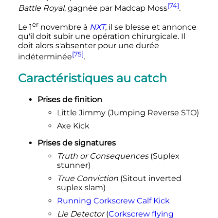
[74]
Battle Royal
, gagnée par Madcap Moss
.
er
Le
1
novembre
à
NXT
, il se blesse et annonce
qu'il doit subir une opération chirurgicale. Il
doit alors s'absenter pour une durée
[75]
indéterminée
.
Caractéristiques au catch
Prises de finition
Little Jimmy (Jumping Reverse STO)
Axe Kick
Prises de signatures
Truth or Consequences
(Suplex
stunner)
True Conviction
(Sitout inverted
suplex slam)
Running Corkscrew Calf Kick
Lie Detector
(
Corkscrew flying