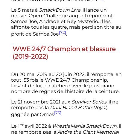
Le
5 mars
à
SmackDown Live
, il lance un
nouvel Open Challenge auquel répondent
Samoa Joe, Andrade et Rey Mysterio. Il les
affronte tous les quatre, mais perd son titre au
[72]
profit de Samoa Joe
.
WWE 24/7 Champion et blessure
(2019-2022)
Du
20 mai 2019
au
20 juin 2022
, il remporte, en
tout, 53 fois le WWE 24/7 Championship,
faisant de lui, le catcheur avec le plus grand
nombre de règnes de l'histoire de la ceinture.
Le
21 novembre 2021
aux
Survivor Series
, il ne
remporte pas la
Dual Brand Battle Royal
,
[73]
gagnée par Omos
.
er
Le
1
avril 2022
à
WrestleMania SmackDown
, il
ne remporte pas la
Andre the Giant Memorial