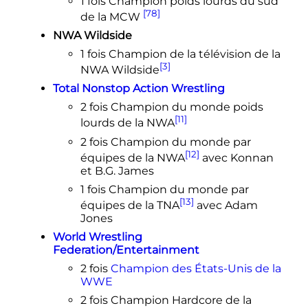
1 fois Champion poids lourds du sud
[78]
de la MCW
NWA Wildside
1 fois Champion de la télévision de la
[3]
NWA Wildside
Total Nonstop Action Wrestling
2 fois Champion du monde poids
[11]
lourds de la NWA
2 fois Champion du monde par
[12]
équipes de la NWA
avec Konnan
et B.G. James
1 fois Champion du monde par
[13]
équipes de la TNA
avec Adam
Jones
World Wrestling
Federation/Entertainment
2 fois
Champion des États-Unis de la
WWE
2 fois Champion Hardcore de la