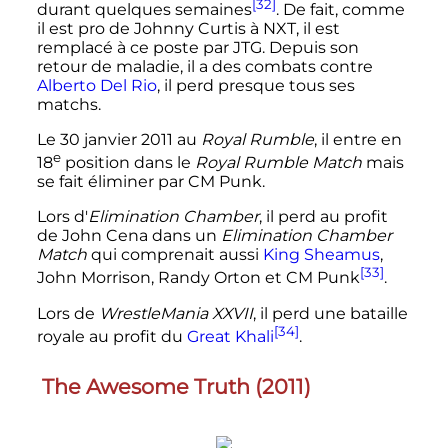
[32]
durant quelques semaines
. De fait, comme
il est pro de Johnny Curtis à NXT, il est
remplacé à ce poste par JTG. Depuis son
retour de maladie, il a des combats contre
Alberto Del Rio
, il perd presque tous ses
matchs.
Le
30 janvier 2011
au
Royal Rumble
, il entre en
e
18
position
dans le
Royal Rumble Match
mais
se fait éliminer par CM Punk.
Lors d'
Elimination Chamber
, il perd au profit
de John Cena dans un
Elimination Chamber
Match
qui comprenait aussi
King Sheamus
,
[33]
John Morrison, Randy Orton et CM Punk
.
Lors de
WrestleMania XXVII
, il perd une bataille
[34]
royale au profit du
Great Khali
.
The Awesome Truth (2011)