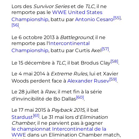
Lors des
Survivor Series
et de
TLC
, il ne
remporte pas le
WWE United States
[55]
,
Championship
, battu par
Antonio Cesaro
[56]
.
Le
6 octobre 2013
à
Battleground
, il ne
remporte pas l'
Intercontinental
[57]
Championship
, battu par Curtis Axel
.
[58]
Le
15 décembre
à
TLC
, il bat Brodus Clay
.
Le
4 mai 2014
à
Extreme Rules
, lui et Xavier
[59]
Woods perdent face à
Alexander Rusev
.
Le
28 juillet
à
Raw
, il met fin à la série
[60]
d'invincibilité de Bo Dallas
.
Le
17 mai 2015
à
Payback 2015
, il bat
[61]
Stardust
. Le
31 mai
lors d'
Elimination
Chamber
, il ne parvient pas à gagner
le championnat Intercontinental de la
WWE
dans un Elimination Chamber match,