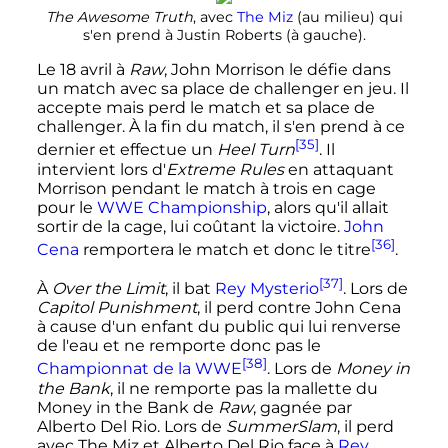
The Awesome Truth
, avec
The Miz
(au milieu) qui
s'en prend à Justin Roberts (à gauche).
Le
18 avril
à
Raw
, John Morrison le défie dans
un match avec sa place de challenger en jeu. Il
accepte mais perd le match et sa place de
challenger. À la fin du match, il s'en prend à ce
[35]
dernier et effectue un
Heel Turn
. Il
intervient lors d'
Extreme Rules
en attaquant
Morrison pendant le match à trois en cage
pour le
WWE Championship
, alors qu'il allait
sortir de la cage, lui coûtant la victoire.
John
[36]
Cena
remportera le match et donc le titre
.
[37]
À
Over the Limit
, il bat
Rey Mysterio
. Lors de
Capitol Punishment
, il perd contre John Cena
à cause d'un enfant du public qui lui renverse
de l'eau et ne remporte donc pas le
[38]
Championnat de la WWE
. Lors de
Money in
the Bank
, il ne remporte pas la mallette du
Money in the Bank de
Raw
, gagnée par
Alberto Del Rio. Lors de
SummerSlam
, il perd
avec The Miz et Alberto Del Rio face à
Rey