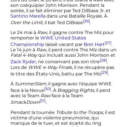
son coéquipier John Morrison. Pendant la
soirée, il se fait éliminer par Ted DiBiase Jr. et
Santino Marella
dans une Bataille Royale. À
[26]
Over the Limit
, il bat Ted DiBiase
.
Le
24 mai
à
Raw
, il gagne contre The Miz pour
remporter le
WWE United States
[27]
Championship
laissé vacant par
Bret Hart
.
Le
14 juin
à
Raw
, il perd contre The Miz dans un
Fatal 4-Way
qui incluait aussi John Morrison et
[28]
Zack Ryder
, ne conservant pas son titre
.
Lors de
WWE 4-Way Finale
, il ne récupère pas
[29]
le titre des États-Unis, battu par The Miz
.
À
SummerSlam
, il gagne avec l'équipe WWE
[30]
face à la Nexus
. À
Bragging Rights
, il perd
avec la Team
Raw
face à la Team
[31]
SmackDown
.
Pendant la tournée
Tribute to the Troops
, il est
victime d'une violente pneumonie, qui
manque de le tuer, et est écarté du ring