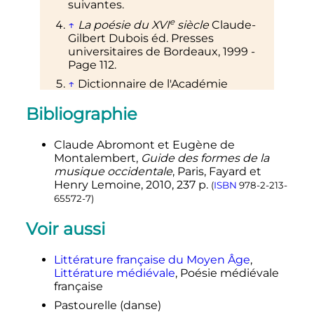
suivantes.
e
↑
La poésie du
XVI
siècle
Claude-
Gilbert Dubois éd. Presses
universitaires de Bordeaux, 1999 -
Page 112.
↑
Dictionnaire de l'Académie
française, 1694 - volume 2, page 419
.
Bibliographie
↑
Fernandez, Marie-Henriette,
«
Notes sur les origines du rondeau.
Le «
répons bref
» — les «
preces
»
Claude
Abromont
et Eugène
de
du Graduel de Saint-Yrieix
»,
Cahiers
Montalembert
,
Guide des formes de la
de Civilisation Médiévale
, Persée -
musique occidentale
, Paris, Fayard et
Portail des revues scientifiques en
Henry Lemoine,
2010
, 237
p.
(
ISBN
978-2-213-
o
SHS,
vol.
19,
n
75,
1976
,
p.
265–275
65572-7
)
(
DOI
10.3406/ccmed.1976.2046
,
lire en ligne
Voir aussi
.
, consulté le
19 septembre 2020
)
Littérature française du Moyen Âge
,
Littérature médiévale
, Poésie médiévale
française
Pastourelle (danse)