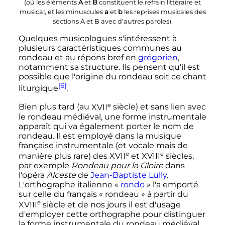
(où les éléments
A
et
B
constituent le refrain littéraire et
musical, et les minuscules
a
et
b
les reprises musicales des
sections A et B avec d'autres paroles).
Quelques musicologues s'intéressent à
plusieurs caractéristiques communes au
rondeau et au répons bref en
grégorien
,
notamment sa structure. Ils pensent qu'il est
possible que l'origine du rondeau soit ce chant
[6]
liturgique
.
e
Bien plus tard (au
XVII
siècle
) et sans lien avec
le rondeau médiéval, une forme instrumentale
apparaît qui va également porter le nom de
rondeau. Il est employé dans la musique
française instrumentale (et vocale mais de
e
e
manière plus rare) des
XVII
et
XVIII
siècles
,
par exemple
Rondeau pour la Gloire
dans
l'opéra
Alceste
de
Jean-Baptiste Lully
.
L'orthographe italienne «
rondo
» l'a emporté
sur celle du français «
rondeau
» à partir du
e
XVIII
siècle
et de nos jours il est d'usage
d'employer cette orthographe pour distinguer
la forme instrumentale du rondeau médiéval.