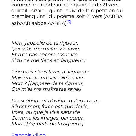
comme le «
rondeau à cinquains
» de 21 vers:
quintil - sizain - quintil suivi de la répétition du
premier quintil du poème, soit 21 vers (AABBA
[3]
aabAAB aabba AABBA)
.
Mort, j'appelle de ta rigueur,
Qui m'as ma maîtresse ravie,
Et n'es pas encore assouvie
Si tu ne me tiens en langueur
:
Onc puis n'eus force ni vigueur
;
Mais que te nuisait-elle en vie,
Mort
? [j'appelle de ta rigueur,
Qui m'as ma maîtresse ravie.]
Deux étions et n'avions qu'un cœur
;
S'il est mort, force est que dévie,
Voire, ou que je vive sans vie
Comme les images, par cœur,
Mort
! [j'appelle de ta rigueur.]
François Villon