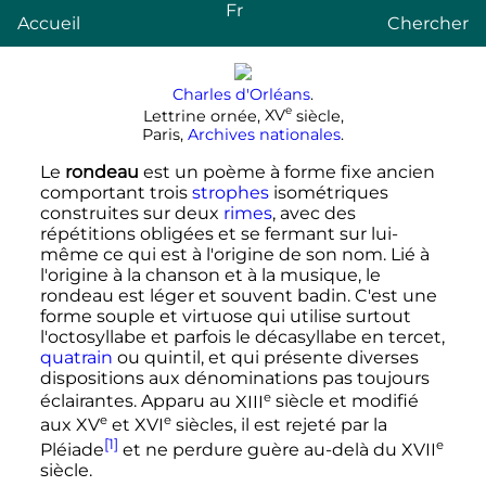
Fr
Accueil
Chercher
Charles d'Orléans
.
e
Lettrine ornée,
XV
siècle
,
Paris,
Archives nationales
.
Le
rondeau
est un poème à forme fixe ancien
comportant trois
strophes
isométriques
construites sur deux
rimes
, avec des
répétitions obligées et se fermant sur lui-
même ce qui est à l'origine de son nom. Lié à
l'origine à la chanson et à la musique, le
rondeau est léger et souvent badin. C'est une
forme souple et virtuose qui utilise surtout
l'octosyllabe et parfois le décasyllabe en tercet,
quatrain
ou quintil, et qui présente diverses
dispositions aux dénominations pas toujours
e
éclairantes. Apparu au
XIII
siècle
et modifié
e
e
aux
XV
et
XVI
siècles
, il est rejeté par la
[1]
e
Pléiade
et ne perdure guère au-delà du
XVII
siècle
.