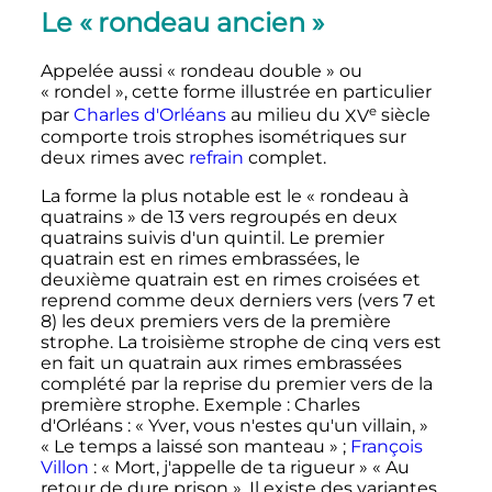
Le «
rondeau ancien
»
Appelée aussi «
rondeau double
» ou
«
rondel
», cette forme illustrée en particulier
e
par
Charles d'Orléans
au milieu du
XV
siècle
comporte trois strophes isométriques sur
deux rimes avec
refrain
complet.
La forme la plus notable est le «
rondeau à
quatrains
» de 13 vers regroupés en deux
quatrains suivis d'un quintil. Le premier
quatrain est en rimes embrassées, le
deuxième quatrain est en rimes croisées et
reprend comme deux derniers vers (vers 7 et
8) les deux premiers vers de la première
strophe. La troisième strophe de cinq vers est
en fait un quatrain aux rimes embrassées
complété par la reprise du premier vers de la
première strophe. Exemple
: Charles
d'Orléans
: «
Yver, vous n'estes qu'un villain,
»
«
Le temps a laissé son manteau
»
;
François
Villon
: «
Mort, j'appelle de ta rigueur
» «
Au
retour de dure prison
». Il existe des variantes