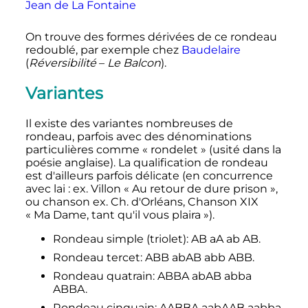
Jean de La Fontaine
On trouve des formes dérivées de ce rondeau
redoublé, par exemple chez
Baudelaire
(
Réversibilité
–
Le Balcon
).
Variantes
Il existe des variantes nombreuses de
rondeau, parfois avec des dénominations
particulières comme «
rondelet
» (usité dans la
poésie anglaise). La qualification de rondeau
est d'ailleurs parfois délicate (en concurrence
avec lai
: ex. Villon «
Au retour de dure prison
»,
ou chanson ex. Ch. d'Orléans, Chanson XIX
«
Ma Dame, tant qu'il vous plaira
»).
Rondeau simple (triolet): AB aA ab AB.
Rondeau tercet: ABB abAB abb ABB.
Rondeau quatrain: ABBA abAB abba
ABBA.
Rondeau cinquain: AABBA aabAAB aabba