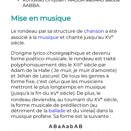
AABBA.
Mise en musique
Le rondeau par sa structure de
chanson
a été
e
associé à la
musique
et chanté jusqu'au
XV
siècle
.
D'origine lyrico-chorégraphique et devenu
forme poético-musicale, le rondeau est traité
e
polyphoniquement dès le
XIII
siècle
par
Adam de la Halle ( Je muir, je muir d'amorete)
et Jehan de Lescurel. De tous les genres à
forme fixe, c'est celui que les musiciens
mettront le plus longtemps en musique
e
(jusqu'à la fin du
XV
siècle
). De plus, le
e
rondeau deviendra, au tournant du
XV
siècle
,
la forme musicale de prédilection (au
détriment de la
ballade
et du virelai) dans la
musique profane. Sa forme est la suivante
:
A B a A a b A B