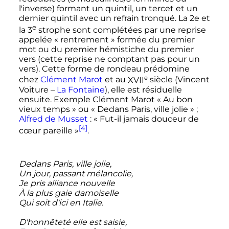
l'inverse) formant un quintil, un tercet et un
dernier quintil avec un refrain tronqué. La 2e et
e
la
3
strophe
sont complétées par une reprise
appelée «
rentrement
» formée du premier
mot ou du premier hémistiche du premier
vers (cette reprise ne comptant pas pour un
vers). Cette forme de rondeau prédomine
e
chez
Clément Marot
et au
XVII
siècle
(Vincent
Voiture –
La Fontaine
), elle est résiduelle
ensuite. Exemple Clément Marot «
Au bon
vieux temps
» ou «
Dedans Paris, ville jolie
»
;
Alfred de Musset
: «
Fut-il jamais douceur de
[4]
cœur pareille
»
.
Dedans Paris, ville jolie,
Un jour, passant mélancolie,
Je pris alliance nouvelle
À la plus gaie damoiselle
Qui soit d'ici en Italie.
D'honnêteté elle est saisie,