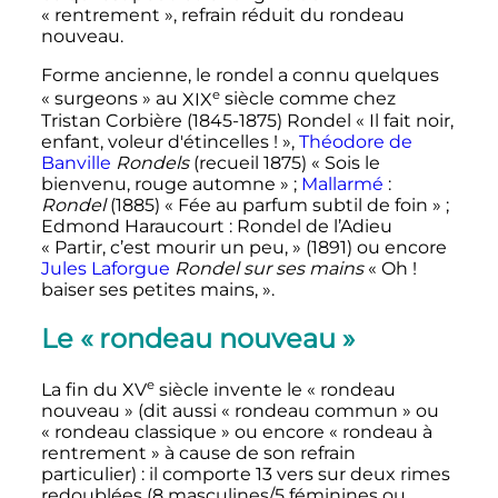
«
rentrement
», refrain réduit du rondeau
nouveau.
Forme ancienne, le rondel a connu quelques
e
«
surgeons
» au
XIX
siècle
comme chez
Tristan Corbière (1845-1875) Rondel «
Il fait noir,
enfant, voleur d'étincelles
!
»,
Théodore de
Banville
Rondels
(recueil 1875) «
Sois le
bienvenu, rouge automne
»
;
Mallarmé
:
Rondel
(1885) «
Fée au parfum subtil de foin
»
;
Edmond Haraucourt
: Rondel de l’Adieu
«
Partir, c’est mourir un peu,
» (1891) ou encore
Jules Laforgue
Rondel sur ses mains
«
Oh
!
baiser ses petites mains,
».
Le «
rondeau nouveau
»
e
La fin du
XV
siècle
invente le «
rondeau
nouveau
» (dit aussi «
rondeau commun
» ou
«
rondeau classique
» ou encore «
rondeau à
rentrement
» à cause de son refrain
particulier)
: il comporte 13 vers sur deux rimes
redoublées (8 masculines/5 féminines ou