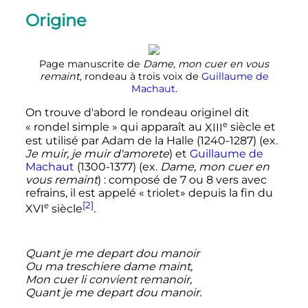
Origine
Page manuscrite de
Dame, mon cuer en vous
remaint
, rondeau à trois voix de
Guillaume de
Machaut
.
On trouve d'abord le rondeau originel dit
e
«
rondel simple
» qui apparaît au
XIII
siècle
et
est utilisé par Adam de la Halle (1240-1287) (ex.
Je muir, je muir d'amorete
) et
Guillaume de
Machaut
(1300-1377) (ex.
Dame, mon cuer en
vous remaint
)
: composé de 7 ou 8 vers avec
refrains, il est appelé «
triolet» depuis la fin du
[2]
e
XVI
siècle
.
Quant je me depart dou manoir
Ou ma treschiere dame maint,
Mon cuer li convient remanoir,
Quant je me depart dou manoir.