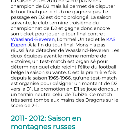
La saison 2009-2010 ne sacre pas Mons
champion de D2 mais lui permet de disputer
le tour final que le club ne gagnera pas. Le
passage en D2 est donc prolongé. La saison
suivante, le club termine troisième du
championnat de D2 et gagne donc encore
son ticket pour jouer le tour final contre
:
Waasland-Beveren
, Lommel United et le
KAS
Eupen
. À la fin du tour final, Mons n'a pas
réussi à se détacher de Waasland-Beveren. Les
deux équipes ayant le même nombre de
victoires, un test-match est organisé pour
déterminer quel club rejoint l'élite du football
belge la saison suivante. C'est la première fois
depuis la saison 1965-1966, qu'une test-match
est organisé pour désigner un montant de D2
vers la D1. La promotion en D1 se joue donc sur
un terrain neutre, celui de Tubize. Ce match
très serré tombe aux mains des Dragons sur le
score de 2-1.
2011- 2012: Saison en
montagnes russes