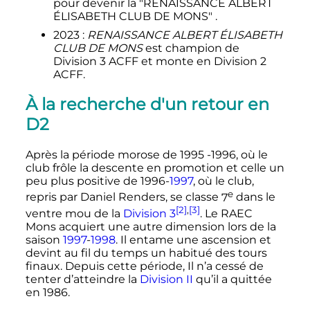
pour devenir la "RENAISSANCE ALBERT
ÉLISABETH CLUB DE MONS" .
2023 :
RENAISSANCE ALBERT ÉLISABETH
CLUB DE MONS
est champion de
Division 3 ACFF et monte en Division 2
ACFF.
À la recherche d'un retour en
D2
Après la période morose de 1995 -1996, où le
club frôle la descente en promotion et celle un
peu plus positive de 1996-
1997
, où le club,
e
repris par Daniel Renders, se classe
7
dans le
[2]
,
[3]
ventre mou de la
Division 3
. Le RAEC
Mons acquiert une autre dimension lors de la
saison
1997
-
1998
. Il entame une ascension et
devint au fil du temps un habitué des tours
finaux. Depuis cette période, Il n’a cessé de
tenter d’atteindre la
Division II
qu’il a quittée
en 1986.