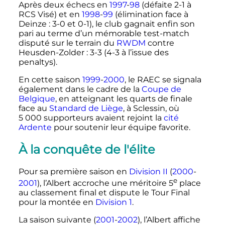
Après deux échecs en
1997
-
98
(défaite 2-1 à
RCS Visé) et en
1998
-
99
(élimination face à
Deinze
: 3-0 et 0-1), le club gagnait enfin son
pari au terme d’un mémorable test-match
disputé sur le terrain du
RWDM
contre
Heusden-Zolder
: 3-3 (4-3 à l’issue des
penaltys).
En cette saison
1999
-
2000
, le RAEC se signala
également dans le cadre de la
Coupe de
Belgique
, en atteignant les quarts de finale
face au
Standard de Liège
, à Sclessin, où
5 000 supporteurs
avaient rejoint la
cité
Ardente
pour soutenir leur équipe favorite.
À la conquête de l'élite
Pour sa première saison en
Division II
(
2000
-
e
2001
), l’Albert accroche une méritoire
5
place
au classement final et dispute le Tour Final
pour la montée en
Division 1
.
La saison suivante (
2001
-
2002
), l’Albert affiche