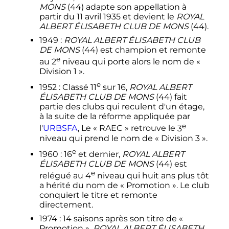
MONS
(44) adapte son appellation à
partir du
11 avril 1935
et devient le
ROYAL
ALBERT ÉLISABETH CLUB DE MONS
(44).
1949 :
ROYAL ALBERT ÉLISABETH CLUB
DE MONS
(44) est champion et remonte
e
au
2
niveau qui porte alors le nom de «
Division 1 ».
e
1952 : Classé
11
sur 16,
ROYAL ALBERT
ÉLISABETH CLUB DE MONS
(44) fait
partie des clubs qui reculent d'un étage,
à la suite de la réforme appliquée par
e
l'
URBSFA
, Le « RAEC » retrouve le
3
niveau qui prend le nom de « Division 3 ».
e
1960 :
16
et dernier,
ROYAL ALBERT
ÉLISABETH CLUB DE MONS
(44) est
e
relégué au
4
niveau qui huit ans plus tôt
a hérité du nom de « Promotion ». Le club
conquiert le titre et remonte
directement.
1974 : 14 saisons après son titre de «
Promotion »,
ROYAL ALBERT ÉLISABETH