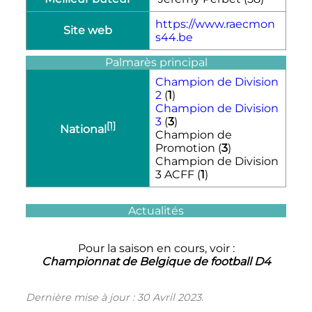
https://www.raecmon
Site web
s44.be
Palmarès principal
Champion de Division
2
(
1
)
Champion de Division
3
(
3
)
[1]
National
Champion de
Promotion (
3
)
Champion de Division
3 ACFF (
1
)
Actualités
Pour la saison en cours, voir :
Championnat de Belgique de football D4
Dernière mise à jour : 30 Avril 2023.