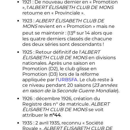
1921 : De nouveau dernier en « Promotion
», l
'
ALBERT ÉLISABETH CLUB DE MONS
retourne en « Provinciale ».
1923 :
ALBERT ÉLISABETH CLUB DE
MONS
revient en « Promotion » mais ne
e
peut se maintenir : (
13
sur 14 alors que
les quatre derniers classés de chacune
des deux séries sont descendants !
1925 : Retour définitif de l
'
ALBERT
ÉLISABETH CLUB DE MONS
en divisions
nationales. Après une saison en
Promotion (D2), le club glisse en
Promotion (D3) lors de la réforme
appliquée par l'
URBSFA
. Le club reste à
ce niveau pendant 20 saisons (
23 années
en raison de la Seconde Guerre Mondiale
).
1926 :
décembre 1926
, création du
Registre des n° de matricule.
ALBERT
ÉLISABETH CLUB DE MONS
se voit
attribuer le
n°44
.
1935 :
2 avril 1935
, reconnu « Société
Royale »,
ALBERT ÉLISABETH CLUB DE