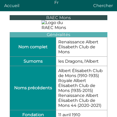
Fr
Accueil
Chercher
RAEC Mons
Généralités
Renaissance Albert
Nom complet
Élisabeth Club de
Mons
Surnoms
les Dragons
,
l
'
Albert
Albert Élisabeth Club
de Mons (1910-1935)
Royale Albert
Élisabeth Club de
Noms précédents
Mons (1935-2015)
Renaissance Albert
Élisabeth Club de
Mons 44 (2020-2021)
Fondation
11 avril 1910