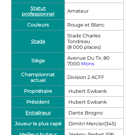
Statut
Amateur
professionnel
Couleurs
Rouge et Blanc
Stade Charles
Stade
Tondreau
(8 000 places)
Avenue Du Tir, 80
Siège
7000
Mons
Championnat
Division 2 ACFF
actuel
Propriétaire
Hubert Ewbank
Président
Hubert Ewbank
Entraîneur
Dante Brogno
Joueur le plus capé
Dimitri Mercier(345)
Meilleur buteur
Jérémy Perbet (58)