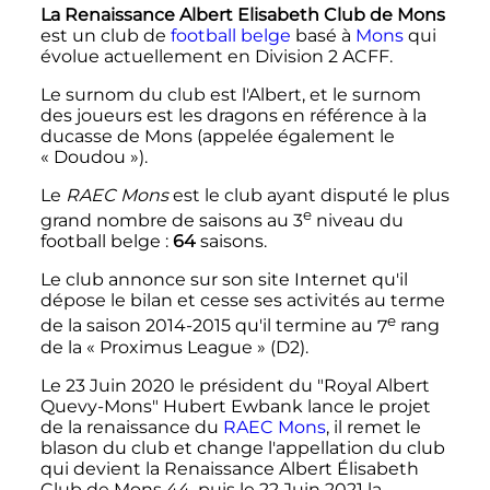
La Renaissance Albert Elisabeth Club de Mons
est un club de
football
belge
basé à
Mons
qui
évolue actuellement en Division 2 ACFF.
Le surnom du club est l'Albert, et le surnom
des joueurs est les dragons en référence à la
ducasse de Mons (appelée également le
«
Doudou
»).
Le
RAEC Mons
est le club ayant disputé le plus
e
grand nombre de saisons au
3
niveau
du
football belge
:
64
saisons.
Le club annonce sur son site Internet qu'il
dépose le bilan et cesse ses activités au terme
e
de la saison 2014-2015 qu'il termine au
7
rang
de la «
Proximus League
» (D2).
Le 23 Juin 2020 le président du "Royal Albert
Quevy-Mons" Hubert Ewbank lance le projet
de la renaissance du
RAEC Mons
, il remet le
blason du club et change l'appellation du club
qui devient la Renaissance Albert Élisabeth
Club de Mons 44, puis le 22 Juin 2021 la