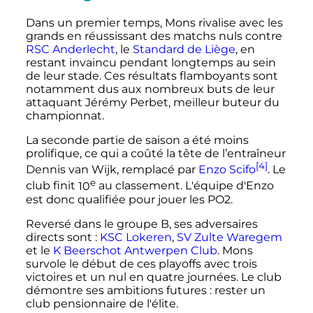
Dans un premier temps, Mons rivalise avec les
grands en réussissant des matchs nuls contre
RSC Anderlecht
, le
Standard de Liège
, en
restant invaincu pendant longtemps au sein
de leur stade. Ces résultats flamboyants sont
notamment dus aux nombreux buts de leur
attaquant Jérémy Perbet, meilleur buteur du
championnat.
La seconde partie de saison a été moins
prolifique, ce qui a coûté la tête de l’entraîneur
[4]
Dennis van Wijk, remplacé par
Enzo Scifo
. Le
e
club finit
10
au classement. L'équipe d'Enzo
est donc qualifiée pour jouer les PO2.
Reversé dans le groupe B, ses adversaires
directs sont
:
KSC Lokeren
,
SV Zulte Waregem
et le
K Beerschot Antwerpen Club
. Mons
survole le début de ces playoffs avec trois
victoires et un nul en quatre journées. Le club
démontre ses ambitions futures
: rester un
club pensionnaire de l'élite.