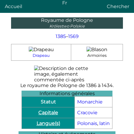
Fr
Accueil
Chercher
Royaume de Pologne
Królestwo Polskie
1385
–
1569
Drapeau
Armoiries
Le royaume de Pologne de 1386 à 1434.
Informations générales
Statut
Monarchie
Capitale
Cracovie
Langue(s)
Polonais
,
latin