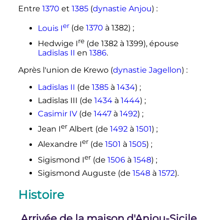
Entre
1370
et
1385
(
dynastie Anjou
)
:
er
Louis I
(de
1370
à 1382)
;
re
Hedwige
I
(de 1382 à 1399), épouse
Ladislas II
en
1386
.
Après l'union de Krewo (
dynastie Jagellon
)
:
Ladislas II
(de
1385
à
1434
)
;
Ladislas III (de
1434
à
1444
)
;
Casimir IV
(de
1447
à
1492
)
;
er
Jean I
Albert (de
1492
à
1501
)
;
er
Alexandre I
(de
1501
à
1505
)
;
er
Sigismond I
(de
1506
à
1548
)
;
Sigismond Auguste (de
1548
à
1572
).
Histoire
Arrivée de la maison d'Anjou-Sicile