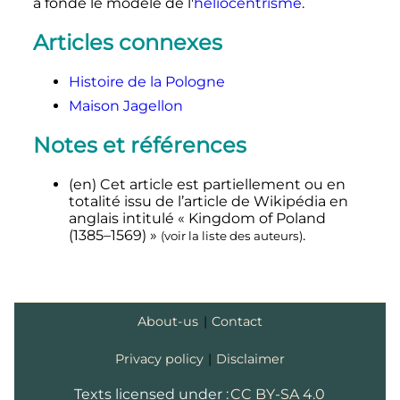
a fondé le modèle de l'
héliocentrisme
.
Articles connexes
Histoire de la Pologne
Maison Jagellon
Notes et références
(en)
Cet article est partiellement ou en
totalité issu de l’article de Wikipédia en
anglais intitulé
«
Kingdom of Poland
(1385–1569)
»
.
(
voir la liste des auteurs
)
About-us
|
Contact
Privacy policy
|
Disclaimer
Texts licensed under :
CC BY-SA 4.0