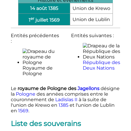
Histoire et événements
14 août 1385
Union de Krewo
er
Union de Lublin
1
juillet 1569
Entités précédentes
Entités suivantes :
:
République des
Royaume de
Deux Nations
Pologne
Le
royaume de Pologne des
Jagellons
désigne
la
Pologne
des années comprises entre le
couronnement de
Ladislas II
à la suite de
l'union de Krewo en
1385
et l'union de Lublin
en
1569
.
Liste des souverains