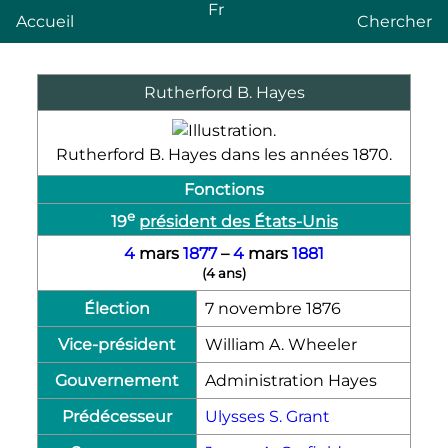
Fr
Accueil
Chercher
Rutherford B. Hayes
Rutherford B. Hayes dans les années 1870.
Fonctions
e
19
président des États-Unis
4
mars
1877
–
4
mars
1881
(
4 ans
)
Élection
7 novembre 1876
Vice-président
William A. Wheeler
Gouvernement
Administration Hayes
Prédécesseur
Ulysses S. Grant