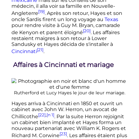
mexicaine
mais sur les conseils de son
médecin, il alla voir sa famille en Nouvelle-
[19]
Angleterre
. Après son retour, Hayes et son
oncle Sardis firent un long voyage au
Texas
pour rendre visite à Guy M. Bryan, camarade
[20]
de Kenyon et parent éloigné
. Les affaires
restaient maigres à son retour à Lower
Sandusky et Hayes décida de s'installer à
[21]
Cincinnati
.
Affaires à Cincinnati et mariage
Rutherford et Lucy Hayes le jour de leur mariage.
Hayes arriva à Cincinnati en 1850 et ouvrit un
cabinet avec John W. Herron, un avocat de
[22]
,
[n 1]
Chillicothe
. Par la suite Herron rejoignit
un cabinet bien implanté et Hayes forma un
nouveau partenariat avec William K. Rogers et
[23]
Richard M. Corwine
. Les affaires étaient plus