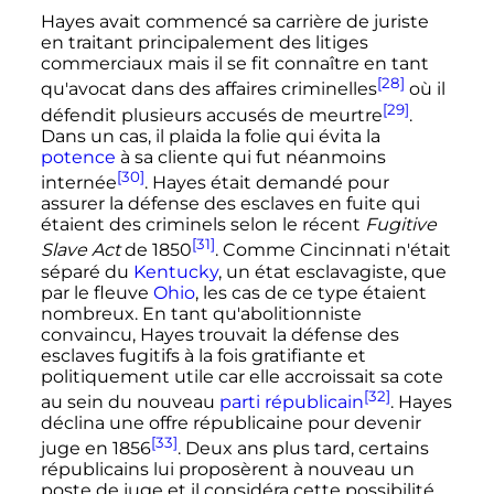
Hayes avait commencé sa carrière de juriste
en traitant principalement des litiges
commerciaux mais il se fit connaître en tant
[28]
qu'avocat dans des affaires criminelles
où il
[29]
défendit plusieurs accusés de meurtre
.
Dans un cas, il plaida la folie qui évita la
potence
à sa cliente qui fut néanmoins
[30]
internée
. Hayes était demandé pour
assurer la défense des esclaves en fuite qui
étaient des criminels selon le récent
Fugitive
[31]
Slave Act
de 1850
. Comme Cincinnati n'était
séparé du
Kentucky
, un état esclavagiste, que
par le fleuve
Ohio
, les cas de ce type étaient
nombreux. En tant qu'abolitionniste
convaincu, Hayes trouvait la défense des
esclaves fugitifs à la fois gratifiante et
politiquement utile car elle accroissait sa cote
[32]
au sein du nouveau
parti républicain
. Hayes
déclina une offre républicaine pour devenir
[33]
juge en 1856
. Deux ans plus tard, certains
républicains lui proposèrent à nouveau un
poste de juge et il considéra cette possibilité