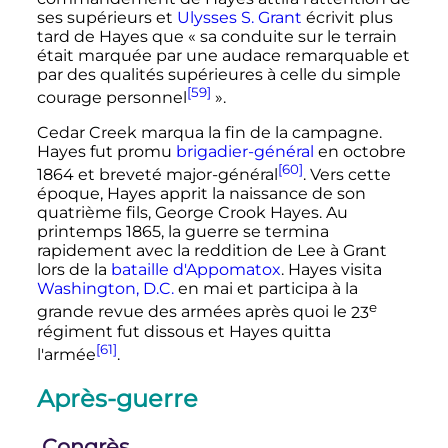
ses supérieurs et
Ulysses S. Grant
écrivit plus
tard de Hayes que
« sa conduite sur le terrain
était marquée par une audace remarquable et
par des qualités supérieures à celle du simple
[59]
courage personnel
»
.
Cedar Creek marqua la fin de la campagne.
Hayes fut promu
brigadier-général
en
octobre
[60]
1864
et breveté major-général
. Vers cette
époque, Hayes apprit la naissance de son
quatrième fils, George Crook Hayes. Au
printemps 1865, la guerre se termina
rapidement avec la reddition de Lee à Grant
lors de la
bataille d'Appomatox
. Hayes visita
Washington, D.C.
en mai et participa à la
e
grande revue des armées après quoi le
23
régiment
fut dissous et Hayes quitta
[61]
l'armée
.
Après-guerre
Congrès