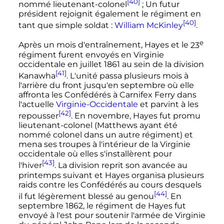
[40]
nommé lieutenant-colonel
; Un futur
président rejoignit également le régiment en
[40]
tant que simple soldat
:
William McKinley
.
e
Après un mois d'entraînement, Hayes et le
23
régiment
furent envoyés en Virginie
occidentale en
juillet 1861
au sein de la division
[41]
Kanawha
. L'unité passa plusieurs mois à
l'arrière du front jusqu'en septembre où elle
affronta les Confédérés à Carnifex Ferry dans
l'actuelle
Virginie-Occidentale
et parvint à les
[42]
repousser
. En novembre, Hayes fut promu
lieutenant-colonel (Matthews ayant été
nommé colonel dans un autre régiment) et
mena ses troupes à l'intérieur de la Virginie
occidentale où elles s'installèrent pour
[43]
l'hiver
. La division reprit son avancée au
printemps suivant et Hayes organisa plusieurs
raids contre les Confédérés au cours desquels
[44]
il fut légèrement blessé au genou
. En
septembre 1862
, le régiment de Hayes fut
envoyé à l'est pour soutenir l'armée de Virginie