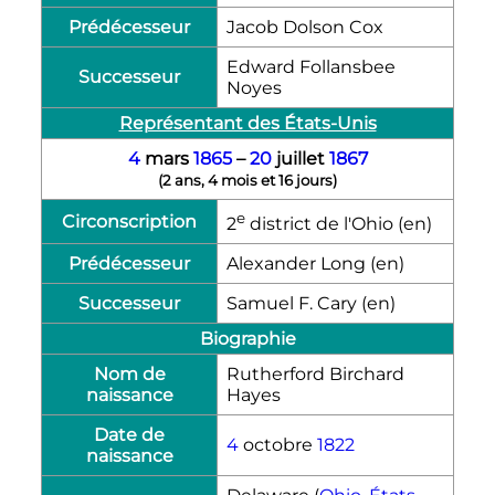
Prédécesseur
Jacob Dolson Cox
Edward Follansbee
Successeur
Noyes
Représentant des États-Unis
4
mars
1865
–
20
juillet
1867
(
2 ans, 4 mois et 16 jours
)
e
Circonscription
2
district de l'Ohio
(en)
Prédécesseur
Alexander Long
(en)
Successeur
Samuel F. Cary
(en)
Biographie
Nom de
Rutherford Birchard
naissance
Hayes
Date de
4
octobre
1822
naissance