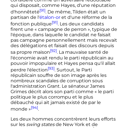
qui disposait, comme Hayes, d'une réputation
[91]
d'honnêteté
. De même, Tilden était un
partisan de l'
étalon-or
et d'une réforme de la
[91]
fonction publique
. Les deux candidats
firent une «
campagne de perron
», typique de
l'époque, dans laquelle le candidat ne faisait
pas campagne personnellement mais recevait
des délégations et faisait des discours depuis
[92]
sa propre maison
. La mauvaise santé de
l'économie avait rendu le parti républicain au
pouvoir impopulaire et Hayes pensa qu'il allait
[93]
perdre l'élection
. Surtout, le Parti
républicain souffre de son image après les
nombreux scandales de corruption sous
l'administration Grant. Le sénateur James
Grimes décrit alors son parti comme «
le parti
politique le plus corrompu et le plus
débauché qui ait jamais existé de par le
[94]
monde
»
.
Les deux hommes concentrèrent leurs efforts
sur les
swing states
de New York et de