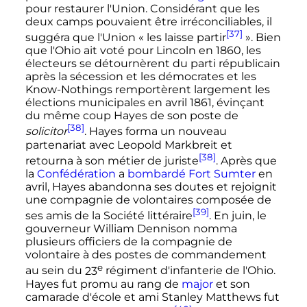
pour restaurer l'Union. Considérant que les
deux camps pouvaient être irréconciliables, il
[37]
suggéra que l'Union
« les laisse partir
»
. Bien
que l'Ohio ait voté pour Lincoln en 1860, les
électeurs se détournèrent du parti républicain
après la sécession et les démocrates et les
Know-Nothings remportèrent largement les
élections municipales en
avril 1861
, évinçant
du même coup Hayes de son poste de
[38]
solicitor
. Hayes forma un nouveau
partenariat avec Leopold Markbreit et
[38]
retourna à son métier de juriste
. Après que
la
Confédération
a
bombardé Fort Sumter
en
avril, Hayes abandonna ses doutes et rejoignit
une compagnie de volontaires composée de
[39]
ses amis de la Société littéraire
. En juin, le
gouverneur William Dennison nomma
plusieurs officiers de la compagnie de
volontaire à des postes de commandement
e
au sein du
23
régiment
d'infanterie de l'Ohio.
Hayes fut promu au rang de
major
et son
camarade d'école et ami Stanley Matthews fut