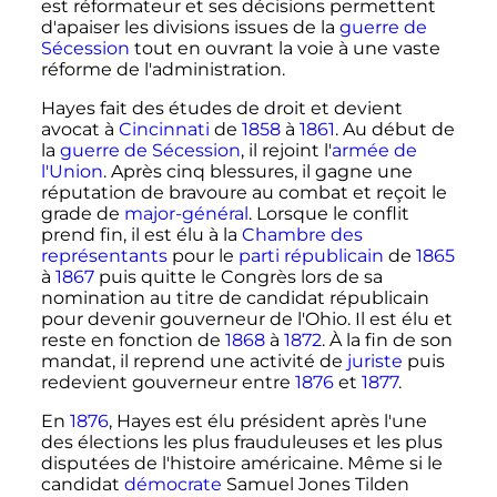
est réformateur et ses décisions permettent
d'apaiser les divisions issues de la
guerre de
Sécession
tout en ouvrant la voie à une vaste
réforme de l'administration.
Hayes fait des études de droit et devient
avocat à
Cincinnati
de
1858
à
1861
. Au début de
la
guerre de Sécession
, il rejoint l'
armée de
l'Union
. Après cinq blessures, il gagne une
réputation de bravoure au combat et reçoit le
grade de
major-général
. Lorsque le conflit
prend fin, il est élu à la
Chambre des
représentants
pour le
parti républicain
de
1865
à
1867
puis quitte le Congrès lors de sa
nomination au titre de candidat républicain
pour devenir gouverneur de l'Ohio. Il est élu et
reste en fonction de
1868
à
1872
. À la fin de son
mandat, il reprend une activité de
juriste
puis
redevient gouverneur entre
1876
et
1877
.
En
1876
, Hayes est élu président après l'une
des élections les plus frauduleuses et les plus
disputées de l'histoire américaine. Même si le
candidat
démocrate
Samuel Jones Tilden