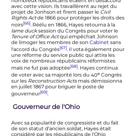
nombreux républicains étaient en désaccord
avec cette vision. Ils travaillèrent au rejet du
projet de Jonhson et firent passer le
Civil
Rights Act
de 1866 pour protéger les droits des
[66]
noirs
. Réélu en 1866, Hayes retourna à la
lame duck
session du Congrès pour voter le
Tenure of Office Act
qui empêchait Johnson
de limoger les membres de son
Cabinet
sans
[67]
l'accord du Congrès
. Il vota également pour
une réforme du service public qui attira les
voix de nombreux républicains réformistes
[68]
mais ne fut pas adoptée
. Hayes continua
e
de voter avec sa majorité lors du
40
Congrès
sur les
Reconstruction Acts
mais démissionna
en
juillet 1867
pour briguer le poste de
[69]
gouverneur
.
Gouverneur de l'Ohio
Avec sa popularité de congressiste et du fait
de son statut d'ancien soldat, Hayes était
considéré par les républicains de l'Ohio