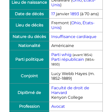
Delaware (
Ohio
,
États-
Lieu de naissance
Unis
)
Date de décès
17
janvier
1893
(à 70 ans)
Fremont (
Ohio
,
États-
Lieu de décès
Unis
)
Nature du décès
Insuffisance cardiaque
Nationalité
Américaine
Parti whig
(avant 1854)
Parti politique
Parti républicain
(1854-
1893)
Lucy Webb Hayes
(
m.
Conjoint
1852
–
1889
)
Faculté de droit de
Diplômé de
Harvard
Kenyon College
Profession
Avocat