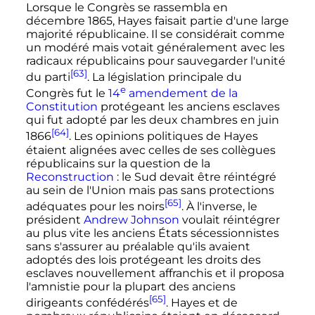
Lorsque le Congrès se rassembla en
décembre 1865
, Hayes faisait partie d'une large
majorité républicaine. Il se considérait comme
un modéré mais votait généralement avec les
radicaux républicains pour sauvegarder l'unité
[63]
du parti
. La législation principale du
e
Congrès fut le
14
amendement
de la
Constitution
protégeant les anciens esclaves
qui fut adopté par les deux chambres en
juin
[64]
1866
. Les opinions politiques de Hayes
étaient alignées avec celles de ses collègues
républicains sur la question de la
Reconstruction
: le Sud devait être réintégré
au sein de l'Union mais pas sans protections
[65]
adéquates pour les noirs
. À l'inverse, le
président
Andrew Johnson
voulait réintégrer
au plus vite les anciens États sécessionnistes
sans s'assurer au préalable qu'ils avaient
adoptés des lois protégeant les droits des
esclaves nouvellement affranchis et il proposa
l'amnistie pour la plupart des anciens
[65]
dirigeants confédérés
. Hayes et de