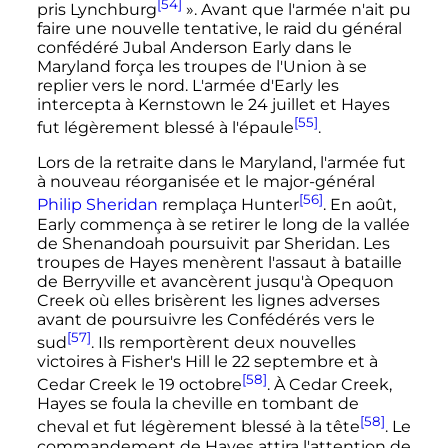
[54]
pris Lynchburg
»
. Avant que l'armée n'ait pu
faire une nouvelle tentative, le raid du général
confédéré Jubal Anderson Early dans le
Maryland força les troupes de l'Union à se
replier vers le nord. L'armée d'Early les
intercepta à Kernstown le
24 juillet
et Hayes
[55]
fut légèrement blessé à l'épaule
.
Lors de la retraite dans le Maryland, l'armée fut
à nouveau réorganisée et le major-général
[56]
Philip Sheridan
remplaça Hunter
. En
août
,
Early commença à se retirer le long de la vallée
de Shenandoah poursuivit par Sheridan. Les
troupes de Hayes menèrent l'assaut à bataille
de Berryville et avancèrent jusqu'à Opequon
Creek où elles brisèrent les lignes adverses
avant de poursuivre les Confédérés vers le
[57]
sud
. Ils remportèrent deux nouvelles
victoires à Fisher's Hill le
22 septembre
et à
[58]
Cedar Creek le
19 octobre
. À Cedar Creek,
Hayes se foula la cheville en tombant de
[58]
cheval et fut légèrement blessé à la tête
. Le
commandement de Hayes attira l'attention de