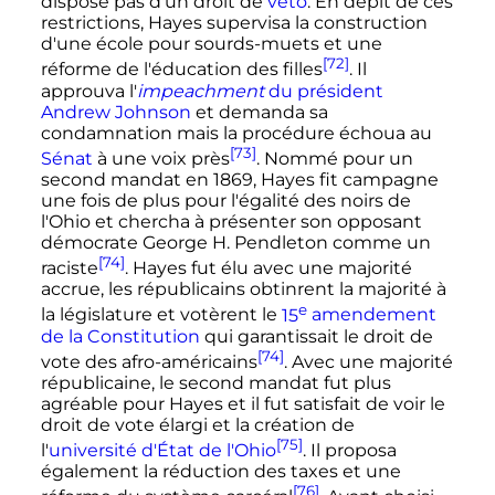
dispose pas d'un droit de
veto
. En dépit de ces
restrictions, Hayes supervisa la construction
d'une école pour sourds-muets et une
[72]
réforme de l'éducation des filles
. Il
approuva l'
impeachment
du président
Andrew Johnson
et demanda sa
condamnation mais la procédure échoua au
[73]
Sénat
à une voix près
. Nommé pour un
second mandat en 1869, Hayes fit campagne
une fois de plus pour l'égalité des noirs de
l'Ohio et chercha à présenter son opposant
démocrate George H. Pendleton comme un
[74]
raciste
. Hayes fut élu avec une majorité
accrue, les républicains obtinrent la majorité à
e
la législature et votèrent le
15
amendement
de la Constitution
qui garantissait le droit de
[74]
vote des afro-américains
. Avec une majorité
républicaine, le second mandat fut plus
agréable pour Hayes et il fut satisfait de voir le
droit de vote élargi et la création de
[75]
l'
université d'État de l'Ohio
. Il proposa
également la réduction des taxes et une
[76]