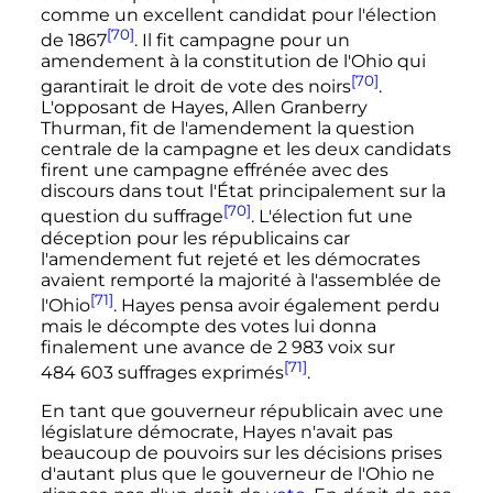
comme un excellent candidat pour l'élection
[70]
de 1867
. Il fit campagne pour un
amendement à la constitution de l'Ohio qui
[70]
garantirait le droit de vote des noirs
.
L'opposant de Hayes, Allen Granberry
Thurman, fit de l'amendement la question
centrale de la campagne et les deux candidats
firent une campagne effrénée avec des
discours dans tout l'État principalement sur la
[70]
question du suffrage
. L'élection fut une
déception pour les républicains car
l'amendement fut rejeté et les démocrates
avaient remporté la majorité à l'assemblée de
[71]
l'Ohio
. Hayes pensa avoir également perdu
mais le décompte des votes lui donna
finalement une avance de
2 983 voix
sur
[71]
484 603 suffrages
exprimés
.
En tant que gouverneur républicain avec une
législature démocrate, Hayes n'avait pas
beaucoup de pouvoirs sur les décisions prises
d'autant plus que le gouverneur de l'Ohio ne