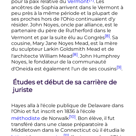
pour la paix relative du
Vermont
. Les
ancêtres de Sophia arrivent dans le Vermont à
peu près à la même période et la plupart de
ses proches hors de l'Ohio continuaient d'y
résider. John Noyes, oncle par alliance, est le
partenaire du père de Rutherford dans le
[8]
Vermont et par la suite élu au Congrès
. Sa
cousine, Mary Jane Noyes Mead, est la mère
du sculpteur Larkin Goldsmith Mead et de
[8]
l'architecte William Mead
. John Humphrey
Noyes, le fondateur de la communauté
[9]
d'Oneida est également l'un de ses cousins
.
Études et début de sa carrière de
juriste
Hayes alla à l'école publique de Delaware dans
l'Ohio et fut inscrit en 1836 à l'école
[10]
méthodiste
de Norwalk
. Bon élève, il fut
transféré dans une classe préparatoire à
Middletown dans le Connecticut où il étudia le
[11]