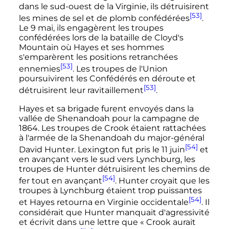
dans le sud-ouest de la Virginie, ils détruisirent
[53]
les mines de sel et de plomb confédérées
.
Le
9 mai
, ils engagèrent les troupes
confédérées lors de la bataille de Cloyd's
Mountain où Hayes et ses hommes
s'emparèrent les positions retranchées
[53]
ennemies
. Les troupes de l'Union
poursuivirent les Confédérés en déroute et
[53]
détruisirent leur ravitaillement
.
Hayes et sa brigade furent envoyés dans la
vallée de Shenandoah pour la campagne de
1864. Les troupes de Crook étaient rattachées
à l'armée de la Shenandoah du major-général
[54]
David Hunter. Lexington fut pris le
11 juin
et
en avançant vers le sud vers Lynchburg, les
troupes de Hunter détruisirent les chemins de
[54]
fer tout en avançant
. Hunter croyait que les
troupes à Lynchburg étaient trop puissantes
[54]
et Hayes retourna en Virginie occidentale
. Il
considérait que Hunter manquait d'agressivité
et écrivit dans une lettre que
« Crook aurait