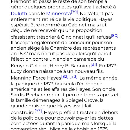
Fremont et passa le reste de son temps à
gérer quelques propriétés qu'il avait acheté à
[79]
Duluth
dans le
Minnesota
. Ne s'étant pas
entièrement retiré de la vie politique, Hayes
espérait être nommé au Cabinet mais fut
déçu de ne recevoir qu'une proposition
[80]
d'assistant trésorier à Cincinnati qu'il refusa
.
Il accepta également de concourir pour son
ancien siège à la Chambre des représentants
en 1872 mais ne fut pas déçu lorsqu'il perdit
l'élection contre un ancien camarade du
[81]
Kenyon College, Henry B. Banning
. En 1873,
Lucy donna naissance à un nouveau fils,
[82]
,
[n 3]
Manning Force Hayes
. La même année,
la panique de 1873 bouscula l'économie
américaine et les affaires de Hayes. Son oncle
Sardis Birchard mourut peu de temps après et
la famille déménagea à Spiegel Grove, la
grande maison que Hayes avait fait
[83]
construire
. Hayes préférait rester en dehors
de la politique pour pouvoir payer les dettes
contractées durant la panique mais lorsque la
convention républicaine le choisit en 1875