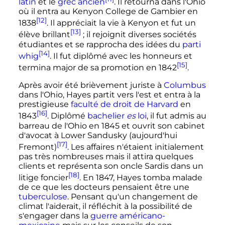
latin
et le
grec ancien
. Il retourna dans l'Ohio
où il entra au Kenyon College de Gambier en
[12]
1838
. Il appréciait la vie à Kenyon et fut un
[13]
élève brillant
; il rejoignit diverses sociétés
étudiantes et se rapprocha des idées du
parti
[14]
whig
. Il fut diplômé avec les honneurs et
[15]
termina major de sa promotion en 1842
.
Après avoir été brièvement juriste à
Columbus
dans l'Ohio, Hayes partit vers l'est et entra à la
prestigieuse
faculté de droit de Harvard
en
[16]
1843
. Diplômé
bachelier
es
loi
, il fut admis au
barreau de l'Ohio en 1845 et ouvrit son cabinet
d'avocat à Lower Sandusky (aujourd'hui
[17]
Fremont)
. Les affaires n'étaient initialement
pas très nombreuses mais il attira quelques
clients et représenta son oncle Sardis dans un
[18]
litige foncier
. En 1847, Hayes tomba malade
de ce que les docteurs pensaient être une
tuberculose
. Pensant qu'un changement de
climat l'aiderait, il réfléchit à la possibilité de
s'engager dans la
guerre américano-