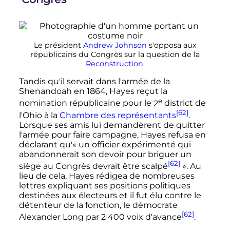
Le président
Andrew Johnson
s'opposa aux
républicains du Congrès sur la question de la
Reconstruction
.
Tandis qu'il servait dans l'armée de la
Shenandoah en 1864, Hayes reçut la
e
nomination républicaine pour le
2
district
de
[62]
l'Ohio à la
Chambre des représentants
.
Lorsque ses amis lui demandèrent de quitter
l'armée pour faire campagne, Hayes refusa en
déclarant qu'
« un officier expérimenté qui
abandonnerait son devoir pour briguer un
[62]
siège au Congrès devrait être scalpé
»
. Au
lieu de cela, Hayes rédigea de nombreuses
lettres expliquant ses positions politiques
destinées aux électeurs et il fut élu contre le
détenteur de la fonction, le démocrate
[62]
Alexander Long par
2 400 voix
d'avance
.