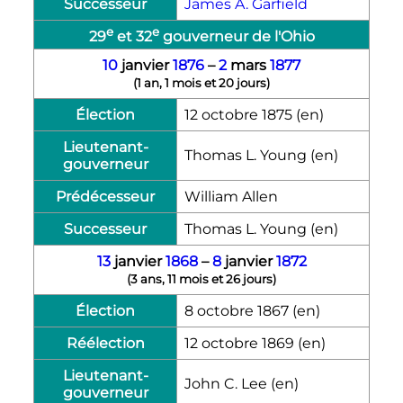
Successeur
James A. Garfield
e
e
29
et
32
gouverneur de l'Ohio
10
janvier
1876
–
2
mars
1877
(
1 an, 1 mois et 20 jours
)
Élection
12 octobre 1875
(en)
Lieutenant-
Thomas L. Young
(en)
gouverneur
Prédécesseur
William Allen
Successeur
Thomas L. Young
(en)
13
janvier
1868
–
8
janvier
1872
(
3 ans, 11 mois et 26 jours
)
Élection
8 octobre 1867
(en)
Réélection
12 octobre 1869
(en)
Lieutenant-
John C. Lee
(en)
gouverneur