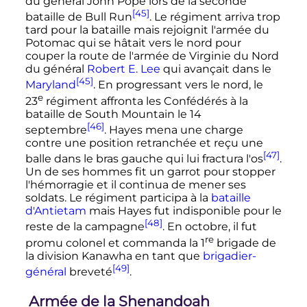
du général John Pope lors de la seconde
[45]
bataille de Bull Run
. Le régiment arriva trop
tard pour la bataille mais rejoignit l'armée du
Potomac qui se hâtait vers le nord pour
couper la route de l'armée de Virginie du Nord
du général
Robert E. Lee
qui avançait dans le
[45]
Maryland
. En progressant vers le nord, le
e
23
régiment
affronta les Confédérés à la
bataille de South Mountain le
14
[46]
septembre
. Hayes mena une charge
contre une position retranchée et reçu une
[47]
balle dans le bras gauche qui lui fractura l'os
.
Un de ses hommes fit un garrot pour stopper
l'hémorragie et il continua de mener ses
soldats. Le régiment participa à la
bataille
d'Antietam
mais Hayes fut indisponible pour le
[48]
reste de la campagne
. En octobre, il fut
re
promu colonel et commanda la
1
brigade
de
la division Kanawha en tant que
brigadier-
[49]
général
breveté
.
Armée de la Shenandoah