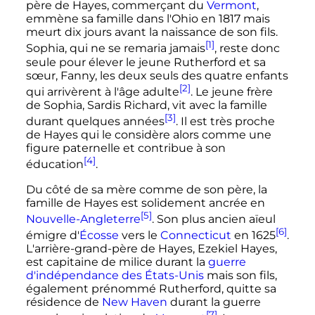
père de Hayes, commerçant du
Vermont
,
emmène sa famille dans l'Ohio en 1817 mais
meurt dix jours avant la naissance de son fils.
[1]
Sophia, qui ne se remaria jamais
, reste donc
seule pour élever le jeune Rutherford et sa
sœur, Fanny, les deux seuls des quatre enfants
[2]
qui arrivèrent à l'âge adulte
. Le jeune frère
de Sophia, Sardis Richard, vit avec la famille
[3]
durant quelques années
. Il est très proche
de Hayes qui le considère alors comme une
figure paternelle et contribue à son
[4]
éducation
.
Du côté de sa mère comme de son père, la
famille de Hayes est solidement ancrée en
[5]
Nouvelle-Angleterre
. Son plus ancien aïeul
[6]
émigre d'
Écosse
vers le
Connecticut
en 1625
.
L'arrière-grand-père de Hayes, Ezekiel Hayes,
est capitaine de milice durant la
guerre
d'indépendance des États-Unis
mais son fils,
également prénommé Rutherford, quitte sa
résidence de
New Haven
durant la guerre
[7]