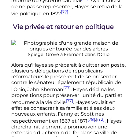
réforme du système carcéral
. Ayant choisi
de ne pas se représenter, Hayes se retira de la
[77]
vie politique en 1872
.
Vie privée et retour en politique
Spiegel Grove à Fremont dans l'Ohio
Alors qu'Hayes se préparait à quitter son poste,
plusieurs délégations de républicains
réformateurs le pressèrent de se présenter
contre le sénateur également républicain de
[77]
l'Ohio, John Sherman
. Hayes déclina les
propositions pour préserver l'unité du parti et
[77]
retourner à la vie civile
. Hayes voulait en
effet se consacrer à sa famille et à ses deux
nouveaux enfants, Fanny et Scott nés
[78]
,
[n 2]
respectivement en 1867 et 1871
. Hayes
chercha initialement à promouvoir une
extension du chemin de fer dans sa ville de