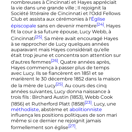
nombreuses à Cincinnati et Hayes appréciait
la vie dans une grande ville
; Il rejoignit la
Société littéraire de Cincinnati et l'Odd Fellows
Club et assista aux cérémonies à l'
Église
[24]
épiscopale
sans en devenir membre
. Hayes
fit la cour à sa future épouse, Lucy Webb, à
[25]
Cincinnati
. Sa mère avait encouragé Hayes
à se rapprocher de Lucy quelques années
auparavant mais Hayes considérait qu'elle
était trop jeune et concentra son attention sur
[26]
d'autres femmes
. Quatre années après,
Hayes commença à passer plus de temps
avec Lucy. Ils se fiancèrent en 1851 et se
marièrent le
30 décembre 1852
dans la maison
[25]
de la mère de Lucy
. Au cours des cinq
années suivantes, Lucy donna naissance à
trois fils
: Birchard Austin (1853), Webb Cook
[23]
(1856) et Rutherford Platt (1858)
. Lucy, une
méthodiste
, abstème et
abolitionniste
influença les positions politiques de son mari
même si ce dernier ne rejoignit jamais
[27]
formellement son église
.