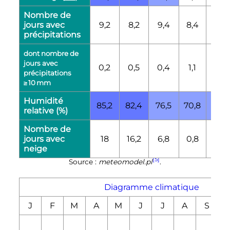
Nombre de
jours avec
9,2
8,2
9,4
8,4
10,3
précipitations
dont nombre de
jours avec
0,2
0,5
0,4
1,1
2,7
précipitations
≥ 10 mm
Humidité
85,2
82,4
76,5
70,8
73,6
relative (%)
Nombre de
jours avec
18
16,2
6,8
0,8
0
neige
[5]
Source :
meteomodel.pl
.
Diagramme climatique
J
F
M
A
M
J
J
A
S