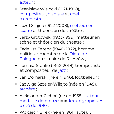
acteur
;
Stanisław Wisłocki (1921-1998),
compositeur
,
pianiste
et
chef
d'orchestre
;
Józef Szajna (1922-2008),
metteur en
scène
et théoricien du théâtre
;
Jerzy Grotowski (1933-1999), metteur en
scène et théoricien du théâtre
;
Tadeusz Ferenc (1940-2022), homme
politique, membre de la
Diète de
Pologne
puis maire de Rzeszów
;
Tomasz Stańko (1942-2018), trompettiste
et compositeur de
jazz
;
Jan Domarski (né en 1946), footballeur
;
Jadwiga Szosler-Wilejto (née en 1949),
archère
;
Aleksander Cichoń (né en 1958),
lutteur
,
médaillé de bronze
aux
Jeux olympiques
d'été de 1980
;
Wojciech Birek (né en 1961), auteur,