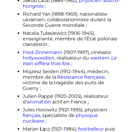
Jakob Laub (1884-1962),
physicien
austro-
hongrois
;
Richard Yari (1898-1969), nationaliste
ukrainien, collaborationniste durant la
Seconde Guerre mondiale
;
Natalia Tułasiewicz (1906-1945),
enseignante, membre de l'État polonais
clandestin
;
Fred Zinnemann
(1907-1997), cinéaste
hollywoodien
, réalisateur du
western
Le
train sifflera trois fois
;
Mojzesz Seiden (1912-1944), médecin,
membre de la
Résistance française
,
victime de la tragédie des puits de
Guerry
;
Julien Pappé (1920-2005), réalisateur
d'
animation
actif en France
;
Jules Horowitz (1921-1995), physicien
français
, spécialiste de
physique
nucléaire
;
Marian Łącz (1921-1984),
footballeur
puis