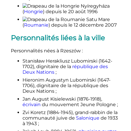
Nyíregyháza
(
Hongrie
)
depuis le
20 août 1996
Satu Mare
(
Roumanie
)
depuis le
12 décembre 2007
Personnalités liées à la ville
Personnalités nées à Rzeszów
:
Stanisław Herakliusz Lubomirski (1642-
1702), dignitaire de la
république des
Deux Nations
;
Hieronim Augustyn Lubomirski (1647-
1706), dignitaire de la république des
Deux Nations
;
Jan August Kisielewski (1876-1918),
écrivain
du mouvement Jeune Pologne
;
Zvi Koretz (1884-1945), grand-rabbin de la
communauté juive de
Salonique
de 1933
à 1943
;