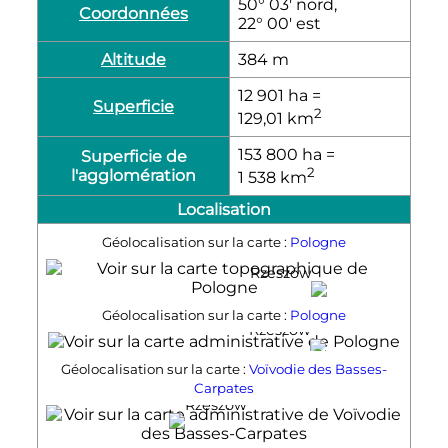
50° 03′ nord,
Coordonnées
22° 00′ est
Altitude
384
m
12 901
ha
=
Superficie
2
129,01
km
153 800
ha
=
Superficie de
2
l'agglomération
1 538
km
Localisation
Géolocalisation sur la carte :
Pologne
Rzeszów
Géolocalisation sur la carte :
Pologne
Rzeszów
Géolocalisation sur la carte :
Voïvodie des Basses-
Carpates
Rzeszów