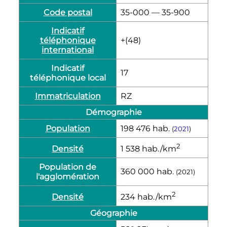
Code postal
35-000 — 35-900
Indicatif
téléphonique
+(48)
international
Indicatif
17
téléphonique local
Immatriculation
RZ
Démographie
Population
198 476
hab.
(
2021
)
2
Densité
1 538
hab./km
Population de
360 000
hab.
(2021)
l'agglomération
2
Densité
234
hab./km
Géographie