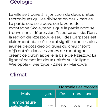
Géologie
La ville se trouve à la jonction de deux unités
tectoniques qui les divisent en deux parties.
La partie sud se trouve sur la zone de la
montagne Skole, tandis que la partie nord se
trouve sur la dépression Przedkarpackie. Dans
la région de Rzeszów, le seuil des Carpates est
clairement abaissé, ce qui signifie que les plus
jeunes dépôts géologiques du creux "sont
déjà entrés dans les zones de montagne,
créant ce qu'on appelle la baie de Rzeszów. La
ligne séparant les deux unités suit la ligne
Wielopole - Iwierzyce - Zalesie - Markowa
Climat
Normales et records pour
Mois
jan.
fév.
mars
avril
mai
Température
minimale
−4,7
−3,9
−0,8
3,4
8,2