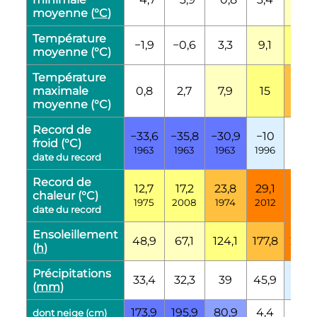
moyenne (
°C
)
Température
−1,9
−0,6
3,3
9,1
14
moyenne (°C)
Température
maximale
0,8
2,7
7,9
15
20,1
moyenne (°C)
Record de
−33,6
−35,8
−30,9
−10
−4,6
froid (°C)
1963
1963
1963
1996
1980
date du record
Record de
12,7
17,2
23,8
29,1
33
chaleur (°C)
1975
2008
1974
2012
2005
date du record
Ensoleillement
48,9
67,1
124,1
177,8
231,4
(
h
)
Précipitations
33,4
32,3
39
45,9
79,3
(
mm
)
173,9
195,9
80,9
4,4
0
dont neige (
cm
)