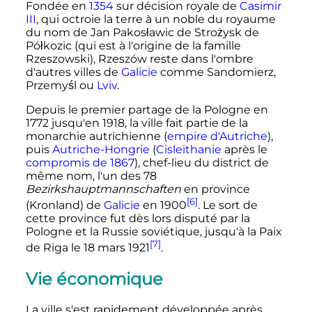
Fondée en
1354
sur décision royale de
Casimir
III
, qui octroie la terre à un noble du royaume
du nom de Jan Pakosławic de Strożysk de
Półkozic (qui est à l'origine de la famille
Rzeszowski), Rzeszów reste dans l'ombre
d'autres villes de
Galicie
comme Sandomierz,
Przemyśl ou
Lviv
.
Depuis le premier partage de la Pologne en
1772 jusqu'en 1918, la ville fait partie de la
monarchie autrichienne (
empire d'Autriche
),
puis
Autriche-Hongrie
(
Cisleithanie
après le
compromis de 1867
), chef-lieu du district de
même nom, l'un des 78
Bezirkshauptmannschaften
en province
[6]
(Kronland) de
Galicie
en 1900
. Le sort de
cette province fut dès lors disputé par la
Pologne et la Russie soviétique, jusqu'à la Paix
[7]
de Riga le
18 mars 1921
.
Vie économique
La ville s'est rapidement développée après