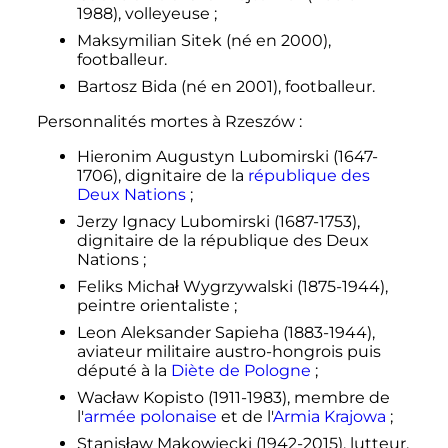
1988), volleyeuse
;
Maksymilian Sitek (né en 2000),
footballeur.
Bartosz Bida (né en 2001), footballeur.
Personnalités mortes à Rzeszów
:
Hieronim Augustyn Lubomirski (1647-
1706), dignitaire de la
république des
Deux Nations
;
Jerzy Ignacy Lubomirski (1687-1753),
dignitaire de la république des Deux
Nations
;
Feliks Michał Wygrzywalski (1875-1944),
peintre orientaliste
;
Leon Aleksander Sapieha (1883-1944),
aviateur militaire austro-hongrois puis
député à la
Diète de Pologne
;
Wacław Kopisto (1911-1983), membre de
l'
armée polonaise
et de l'
Armia Krajowa
;
Stanisław Makowiecki (1942-2015), lutteur.