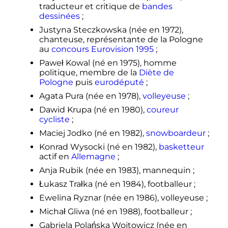
traducteur et critique de
bandes
dessinées
;
Justyna Steczkowska (née en 1972),
chanteuse, représentante de la Pologne
au
concours Eurovision 1995
;
Paweł Kowal (né en 1975), homme
politique, membre de la
Diète de
Pologne
puis
eurodéputé
;
Agata Pura (née en 1978),
volleyeuse
;
Dawid Krupa (né en 1980),
coureur
cycliste
;
Maciej Jodko (né en 1982),
snowboardeur
;
Konrad Wysocki (né en 1982),
basketteur
actif en
Allemagne
;
Anja Rubik (née en 1983), mannequin
;
Łukasz Trałka (né en 1984), footballeur
;
Ewelina Ryznar (née en 1986), volleyeuse
;
Michał Gliwa (né en 1988), footballeur
;
Gabriela Polańska Wojtowicz (née en