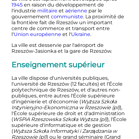
1945
en raison du développement de
l'industrie
militaire
et
aérienne
par le
gouvernement
communiste
. La proximité de
la frontière fait de Rzeszów un important
centre de commerce et transport entre
l'
Union européenne
et l'
Ukraine
.
La ville est desservie par l'aéroport de
Rzeszów-Jasionka et la gare de Rzeszów.
Enseignement supérieur
La ville dispose d'universités publiques,
l'université de Rzeszów (12 facultés) et l'École
polytechnique de Rzeszów, et d'autres non-
publiques, entre autres l'École supérieure
d'ingénierie et d'économie (
Wyższa Szkoła
Inżynieryjno-Ekonomiczna w Rzeszowie
(pl)
),
l'École supérieure de droit et d'administration
(
WSPiA Rzeszowska Szkoła Wyższa
(pl)
), l'École
supérieure d'informatique et de gestion
(
Wyższa Szkoła Informatyki i Zarządzania w
Rzeszowie
(pl)
) ou le grand séminaire (Grand