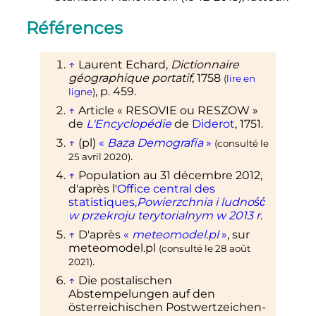
Références
↑
Laurent Echard,
Dictionnaire
géographique portatif
,
1758
(
lire en
,
p.
459
.
ligne
)
↑
Article «
RESOVIE ou RESZOW
»
de
L'Encyclopédie
de
Diderot
, 1751.
↑
(pl)
«
Baza Demografia
»
(consulté le
.
25 avril 2020
)
↑
Population au
31 décembre 2012
,
d'après l'
Office central des
statistiques,
Powierzchnia i ludność
w przekroju terytorialnym w 2013 r
.
↑
D'après
«
meteomodel.pl
»
, sur
meteomodel.pl
(consulté le
28 août
.
2021
)
↑
Die postalischen
Abstempelungen auf den
österreichischen Postwertzeichen-