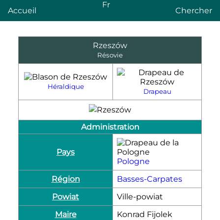
Fr
Accueil
Chercher
Rzeszów
Résovie
Héraldique
Drapeau
Administration
Pays
Pologne
Région
Basses-Carpates
Powiat
Ville-powiat
Maire
Konrad Fijolek