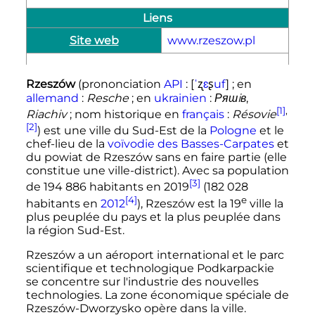
Liens
Site web
www.rzeszow.pl
ʐ
ʂ
Rzeszów
(prononciation
API
:
[
ˈ
ɛ
u
f
]
; en
allemand
:
Resche
; en
ukrainien
:
Ряшiв
,
[1]
,
Riachiv
; nom historique en
français
:
Résovie
[2]
) est une ville du Sud-Est de la
Pologne
et le
chef-lieu de la
voïvodie des Basses-Carpates
et
du powiat de Rzeszów sans en faire partie (elle
constitue une ville-district). Avec sa population
[3]
de
194 886 habitants
en 2019
(
182 028
[4]
e
habitants en
2012
), Rzeszów est la
19
ville
la
plus peuplée du pays et la plus peuplée dans
la région Sud-Est.
Rzeszów a un aéroport international et le parc
scientifique et technologique Podkarpackie
se concentre sur l'industrie des nouvelles
technologies. La zone économique spéciale de
Rzeszów-Dworzysko opère dans la ville.