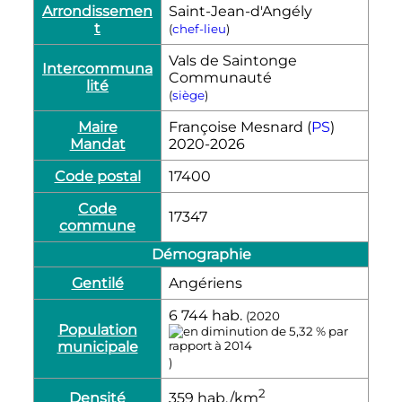
Arrondissemen
Saint-Jean-d'Angély
t
(
chef-lieu
)
Vals de Saintonge
Intercommuna
Communauté
lité
(
siège
)
Maire
Françoise Mesnard (
PS
)
Mandat
2020-2026
Code postal
17400
Code
17347
commune
Démographie
Gentilé
Angériens
6 744
hab.
(2020
Population
municipale
)
2
Densité
359
hab./km