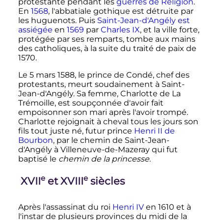
protestante pendant les
guerres de Religion
.
En
1568
, l'abbatiale gothique est détruite par
les huguenots. Puis
Saint-Jean-d'Angély est
assiégée
en
1569
par
Charles
IX
, et la ville forte,
protégée par ses remparts, tombe aux mains
des catholiques, à la suite du traité de paix de
1570.
Le
5 mars 1588
, le prince de Condé, chef des
protestants, meurt soudainement à Saint-
Jean-d'Angély. Sa femme, Charlotte de La
Trémoille, est soupçonnée d'avoir fait
empoisonner son mari après l'avoir trompé.
Charlotte rejoignait à cheval tous les jours son
fils tout juste né, futur prince
Henri
II
de
Bourbon
, par le chemin de Saint-Jean-
d'Angély à Villeneuve-de-Mazeray qui fut
baptisé le
chemin de la princesse
.
e
e
XVII
et
XVIII
siècle
s
Après l'assassinat du roi
Henri
IV
en 1610 et à
l'instar de plusieurs provinces du midi de la