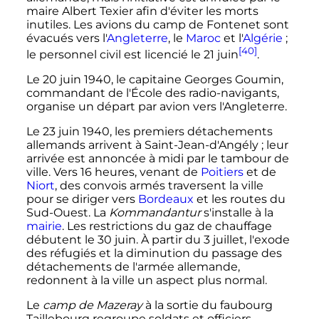
maire Albert Texier afin d'éviter les morts
inutiles. Les avions du camp de Fontenet sont
évacués vers l'
Angleterre
, le
Maroc
et l'
Algérie
;
[40]
le personnel civil est licencié le
21 juin
.
Le
20 juin 1940
, le capitaine Georges Goumin,
commandant de l'École des radio-navigants,
organise un départ par avion vers l'Angleterre.
Le
23 juin 1940
, les premiers détachements
allemands arrivent à Saint-Jean-d'Angély
; leur
arrivée est annoncée à midi par le tambour de
ville. Vers 16 heures, venant de
Poitiers
et de
Niort
, des convois armés traversent la ville
pour se diriger vers
Bordeaux
et les routes du
Sud-Ouest. La
Kommandantur
s'installe à la
mairie
. Les restrictions du gaz de chauffage
débutent le
30 juin
. À partir du
3 juillet
, l'exode
des réfugiés et la diminution du passage des
détachements de l'armée allemande,
redonnent à la ville un aspect plus normal.
Le
camp de Mazeray
à la sortie du faubourg
Taillebourg regroupe soldats et officiers