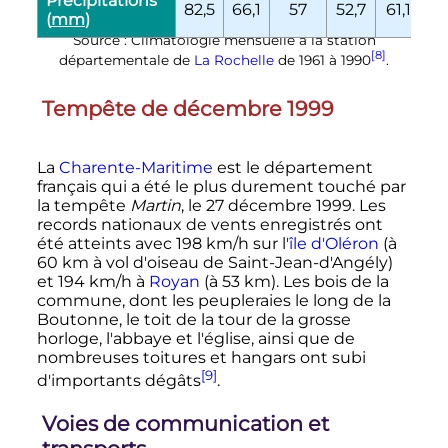
Précipitations
82,5
66,1
57
52,7
61,1
42
(
mm
)
Source : Climatologie mensuelle à la station
[8]
départementale de
La Rochelle
de 1961 à 1990
.
Tempête de décembre 1999
La
Charente-Maritime
est le département
français qui a été le plus durement touché par
la tempête
Martin
, le
27 décembre 1999
. Les
records nationaux de vents enregistrés ont
été atteints avec
198
km/h
sur l'
île d'Oléron
(à
60
km
à vol d'oiseau de Saint-Jean-d'Angély)
et
194
km/h
à
Royan
(à
53
km
). Les bois de la
commune, dont les peupleraies le long de la
Boutonne, le toit de la tour de la grosse
horloge, l'abbaye et l'église, ainsi que de
nombreuses toitures et hangars ont subi
[9]
d'importants dégâts
.
Voies de communication et