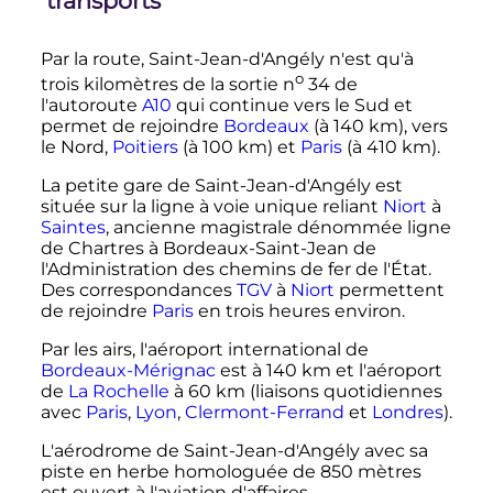
transports
Par la route, Saint-Jean-d'Angély n'est qu'à
o
trois kilomètres de la sortie
n
34
de
l'autoroute
A10
qui continue vers le Sud et
permet de rejoindre
Bordeaux
(à
140
km
), vers
le Nord,
Poitiers
(à
100
km
) et
Paris
(à
410
km
).
La petite gare de Saint-Jean-d'Angély est
située sur la ligne à voie unique reliant
Niort
à
Saintes
, ancienne magistrale dénommée ligne
de Chartres à Bordeaux-Saint-Jean de
l'Administration des chemins de fer de l'État.
Des correspondances
TGV
à
Niort
permettent
de rejoindre
Paris
en trois heures environ.
Par les airs, l'aéroport international de
Bordeaux-Mérignac
est à
140
km
et l'aéroport
de
La Rochelle
à
60
km
(liaisons quotidiennes
avec
Paris
,
Lyon
,
Clermont-Ferrand
et
Londres
).
L'aérodrome de Saint-Jean-d'Angély avec sa
piste en herbe homologuée de
850 mètres
est ouvert à l'aviation d'affaires.