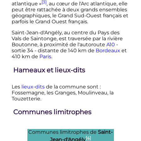
[3]
atlantique »
, au cœur de l'Arc atlantique, elle
peut être rattachée à deux grands ensembles
géographiques, le Grand Sud-Ouest français et
parfois le Grand Ouest français.
Saint-Jean-d'Angély, au centre du Pays des
Vals de Saintonge, est traversée par la rivière
Boutonne, à proximité de l'autoroute
A10
-
sortie 34 - distante de
140
km
de
Bordeaux
et
410
km
de
Paris
.
Hameaux et lieux-dits
Les
lieux-dits
de la commune sont
:
Fossemagne, les Granges, Moulinveau, la
Touzetterie.
Communes limitrophes
Communes limitrophes de
Saint-
[4]
Jean-d'Angély