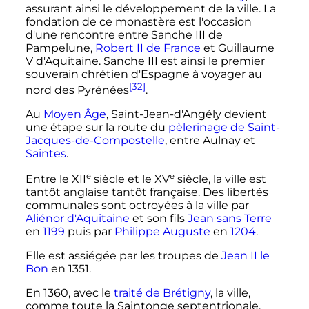
assurant ainsi le développement de la ville. La
fondation de ce monastère est l'occasion
d'une rencontre entre
Sanche
III
de
Pampelune
,
Robert
II
de France
et
Guillaume
V
d'Aquitaine.
Sanche
III
est ainsi le premier
souverain chrétien d'Espagne à voyager au
[32]
nord des Pyrénées
.
Au
Moyen Âge
, Saint-Jean-d'Angély devient
une étape sur la route du
pèlerinage de Saint-
Jacques-de-Compostelle
, entre Aulnay et
Saintes
.
e
e
Entre le
XII
siècle
et le
XV
siècle
, la ville est
tantôt anglaise tantôt française. Des libertés
communales sont octroyées à la ville par
Aliénor d'Aquitaine
et son fils
Jean sans Terre
en
1199
puis par
Philippe Auguste
en
1204
.
Elle est assiégée par les troupes de
Jean
II
le
Bon
en 1351.
En 1360, avec le
traité de Brétigny
, la ville,
comme toute la Saintonge septentrionale,