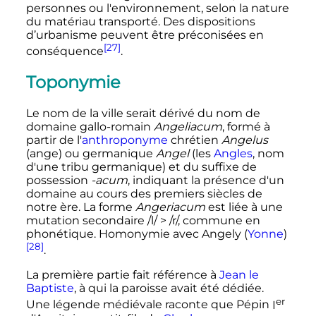
personnes ou l'environnement, selon la nature
du matériau transporté. Des dispositions
d’urbanisme peuvent être préconisées en
[27]
conséquence
.
Toponymie
Le nom de la ville serait dérivé du nom de
domaine gallo-romain
Angeliacum
, formé à
partir de l'
anthroponyme
chrétien
Angelus
(ange) ou germanique
Angel
(les
Angles
, nom
d'une tribu germanique) et du suffixe de
possession
-acum
, indiquant la présence d'un
domaine au cours des premiers siècles de
notre ère. La forme
Angeriacum
est liée à une
mutation secondaire /l/ > /r/, commune en
phonétique. Homonymie avec Angely (
Yonne
)
[28]
.
La première partie fait référence à
Jean le
Baptiste
, à qui la paroisse avait été dédiée.
er
Une légende médiévale raconte que Pépin
I