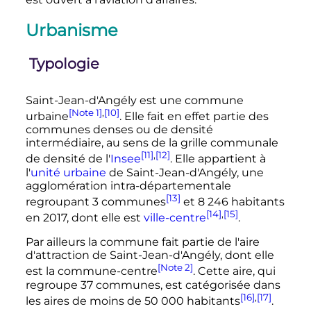
Urbanisme
Typologie
Saint-Jean-d'Angély est une commune
[Note 1]
,
[10]
urbaine
. Elle fait en effet partie des
communes denses ou de densité
intermédiaire, au sens de la grille communale
[11]
,
[12]
de densité de l'
Insee
. Elle appartient à
l'
unité urbaine
de Saint-Jean-d'Angély, une
agglomération intra-départementale
[13]
regroupant
3 communes
et
8 246 habitants
[14]
,
[15]
en 2017, dont elle est
ville-centre
.
Par ailleurs la commune fait partie de l'aire
d'attraction de Saint-Jean-d'Angély, dont elle
[Note 2]
est la commune-centre
. Cette aire, qui
regroupe
37 communes
, est catégorisée dans
[16]
,
[17]
les aires de moins de
50 000 habitants
.