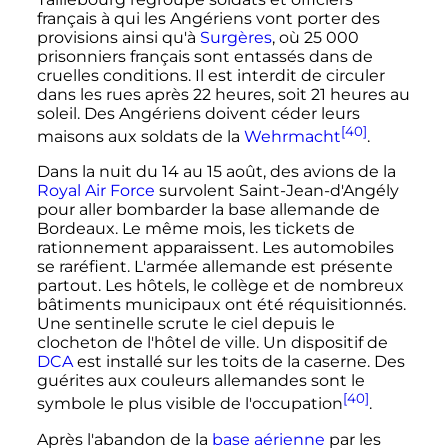
français à qui les Angériens vont porter des
provisions ainsi qu'à
Surgères
, où
25 000
prisonniers français sont entassés dans de
cruelles conditions. Il est interdit de circuler
dans les rues après
22 heures
, soit
21 heures
au
soleil. Des Angériens doivent céder leurs
[40]
maisons aux soldats de la
Wehrmacht
.
Dans la nuit du 14 au
15 août
, des avions de la
Royal Air Force
survolent Saint-Jean-d'Angély
pour aller bombarder la base allemande de
Bordeaux. Le même mois, les tickets de
rationnement apparaissent. Les automobiles
se raréfient. L'armée allemande est présente
partout. Les hôtels, le collège et de nombreux
bâtiments municipaux ont été réquisitionnés.
Une sentinelle scrute le ciel depuis le
clocheton de l'hôtel de ville. Un dispositif de
DCA
est installé sur les toits de la caserne. Des
guérites aux couleurs allemandes sont le
[40]
symbole le plus visible de l'occupation
.
Après l'abandon de la
base aérienne
par les