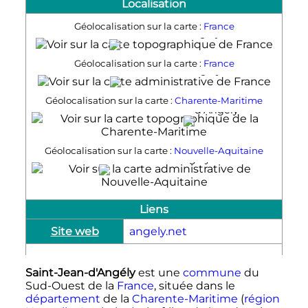
Localisation
Géolocalisation sur la carte :
France
Saint-Jean-d’Angély
Géolocalisation sur la carte :
France
Saint-Jean-d’Angély
Saint-Jean-
Géolocalisation sur la carte :
Charente-Maritime
d’Angély
Géolocalisation sur la carte :
Nouvelle-Aquitaine
Saint-Jean-d’Angély
Liens
Site web
angely.net
Saint-Jean-d'Angély
est une
commune
du
Sud-Ouest de la
France
, située dans le
département
de la
Charente-Maritime
(
région