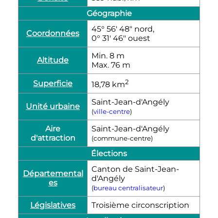
Géographie
45° 56′ 48″ nord,
Coordonnées
0° 31′ 46″ ouest
Min. 8
m
Altitude
Max. 76
m
2
Superficie
18,78
km
Saint-Jean-d'Angély
Unité urbaine
(
ville-centre
)
Aire
Saint-Jean-d'Angély
d'attraction
(commune-centre)
Élections
Canton de Saint-Jean-
Départemental
d'Angély
es
(
bureau centralisateur
)
Législatives
Troisième circonscription