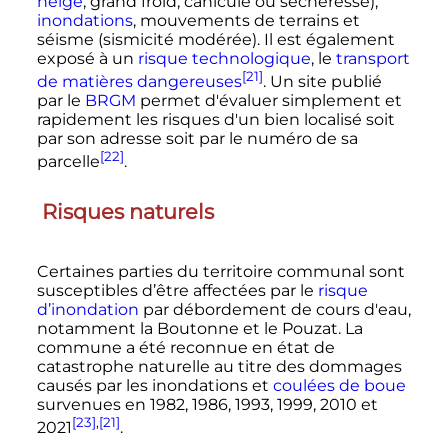
neige
, grand froid, canicule ou sécheresse),
inondations
, mouvements de terrains et
séisme (sismicité modérée). Il est également
exposé à un
risque technologique
, le
transport
[21]
de matières dangereuses
. Un site publié
par le
BRGM
permet d'évaluer simplement et
rapidement les risques d'un bien localisé soit
par son adresse soit par le numéro de sa
[22]
parcelle
.
Risques naturels
Certaines parties du territoire communal sont
susceptibles d’être affectées par le
risque
d’inondation
par débordement de cours d'eau,
notamment la Boutonne et le Pouzat. La
commune a été reconnue en état de
catastrophe naturelle au titre des dommages
causés par les inondations et
coulées de boue
survenues en 1982, 1986, 1993, 1999, 2010 et
[23]
,
[21]
2021
.