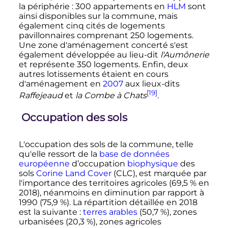
la périphérie
: 300 appartements en
HLM
sont
ainsi disponibles sur la commune, mais
également cinq cités de logements
pavillonnaires comprenant 250 logements.
Une zone d'aménagement concerté s'est
également développée au lieu-dit
l'Aumônerie
et représente 350 logements. Enfin, deux
autres lotissements étaient en cours
d'aménagement en
2007
aux lieux-dits
[19]
Raffejeaud
et
la Combe à Chats
.
Occupation des sols
L'occupation des sols de la commune, telle
qu'elle ressort de la
base de données
européenne
d’occupation
biophysique
des
sols
Corine Land Cover
(CLC), est marquée par
l'importance des territoires agricoles (69,5
% en
2018), néanmoins en diminution par rapport à
1990 (75,9
%). La répartition détaillée en 2018
est la suivante
:
terres arables
(50,7
%), zones
urbanisées (20,3
%), zones agricoles