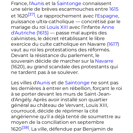
France, l'
Aunis
et la
Saintonge
connaissent
une série de brèves escarmouches entre
1615
[37]
et 1620
. Le rapprochement avec l'
Espagne
,
puissance ultra-catholique
—
concrétisé par le
mariage du roi
Louis
XIII
avec l’infante
Anne
d'Autriche
(
1615
)
—
passe mal auprès des
calvinistes, le décret rétablissant le libre
exercice du culte catholique en Navarre (
1617
)
vaut au roi les protestations des réformés.
Devant la résistance du parlement, le
souverain décide de marcher sur la
Navarre
(1620), au grand scandale des protestants qui
ne tardent pas à se soulever.
Les villes d'
Aunis
et de
Saintonge
ne sont pas
les dernières à entrer en rébellion, forçant le roi
à se porter devant les murs de Saint-Jean-
d'Angély. Après avoir installé son quartier
général au château de Vervant,
Louis
XIII
,
courroucé, décide de réprimer la cité
angérienne qu'il a déjà tenté de soumettre au
moyen de la conciliation en
septembre
[38]
1620
. La ville, défendue par Benjamin de