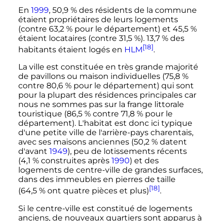
En
1999
, 50,9
% des résidents de la commune
étaient propriétaires de leurs logements
(contre 63,2
% pour le département) et 45,5
%
étaient locataires (contre 31,5
%). 13,7
% des
[18]
habitants étaient logés en
HLM
.
La ville est constituée en très grande majorité
de pavillons ou maison individuelles (75,8
%
contre 80,6
% pour le département) qui sont
pour la plupart des résidences principales car
nous ne sommes pas sur la frange littorale
touristique (86,5
% contre 71,8
% pour le
département). L'habitat est donc ici typique
d'une petite ville de l'arrière-pays charentais,
avec ses maisons anciennes (50,2
% datent
d'avant
1949
), peu de lotissements récents
(4,1
% construites après
1990
) et des
logements de centre-ville de grandes surfaces,
dans des immeubles en pierres de taille
[18]
(64,5
% ont quatre pièces et plus)
.
Si le centre-ville est constitué de logements
anciens, de nouveaux quartiers sont apparus à