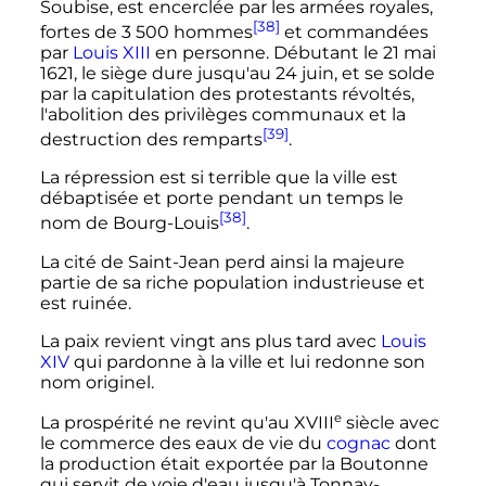
Soubise, est encerclée par les armées royales,
[38]
fortes de
3 500 hommes
et commandées
par
Louis
XIII
en personne. Débutant le
21 mai
1621
, le siège dure jusqu'au
24 juin
, et se solde
par la capitulation des protestants révoltés,
l'abolition des privilèges communaux et la
[39]
destruction des remparts
.
La répression est si terrible que la ville est
débaptisée et porte pendant un temps le
[38]
nom de Bourg-Louis
.
La cité de Saint-Jean perd ainsi la majeure
partie de sa riche population industrieuse et
est ruinée.
La paix revient vingt ans plus tard avec
Louis
XIV
qui pardonne à la ville et lui redonne son
nom originel.
e
La prospérité ne revint qu'au
XVIII
siècle
avec
le commerce des eaux de vie du
cognac
dont
la production était exportée par la Boutonne
qui servit de voie d'eau jusqu'à Tonnay-