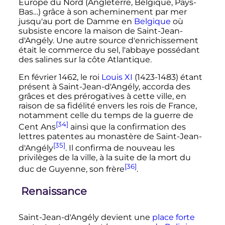
Europe du Nord (Angleterre, Belgique, Pays-
Bas…) grâce à son acheminement par mer
jusqu'au port de Damme en
Belgique
où
subsiste encore la maison de Saint-Jean-
d'Angély. Une autre source d'enrichissement
était le commerce du sel, l'abbaye possédant
des salines sur la côte Atlantique.
En
février 1462
, le roi
Louis
XI
(1423-1483) étant
présent à Saint-Jean-d'Angély, accorda des
grâces et des prérogatives à cette ville, en
raison de sa fidélité envers les rois de France,
notamment celle du temps de la guerre de
[34]
Cent Ans
ainsi que la confirmation des
lettres patentes au monastère de Saint-Jean-
[35]
d'Angély
. Il confirma de nouveau les
privilèges de la ville, à la suite de la mort du
[36]
duc de Guyenne, son frère
.
Renaissance
Saint-Jean-d'Angély devient une
place forte