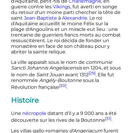
d'Aquitaine, petit-fils de
Charlemagne
, en
guerre contre les
Vikings
, fut averti en songe
du retour d'un moine parti chercher la tête de
saint
Jean-Baptiste
à
Alexandrie
. Le roi
d’Aquitaine accueillit le moine Félix sur la
plage d'Angoulins et un miracle eut lieu
: une
trentaine de guerriers francs morts au combat
ressuscitèrent. Le roi décida de fonder un
monastère en face de son château pour y
abriter la sainte relique.
La ville apparaît sous le nom de
communie
Sancti Johannis Angeliacensis
en 1204, et sous
[29]
le nom de
Saint Jouan
avant 1312
. Elle fut
renommée
Angély-Boutonne
sous la
[30]
Révolution française
.
Histoire
Une
nécropole
datant d'il y a
9 000 ans
a été
[31]
découverte sur les rives de la Boutonne
.
Les villas gallo-romaines
d'Angeriacum
furent