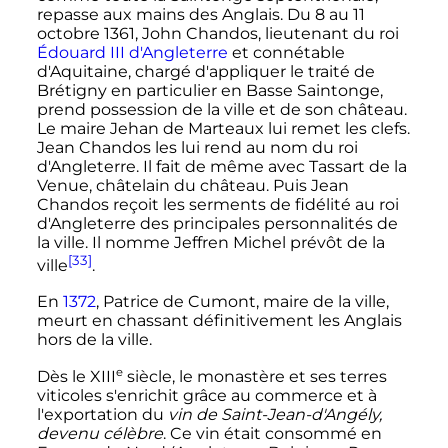
repasse aux mains des Anglais. Du 8 au
11
octobre 1361
, John Chandos, lieutenant du roi
Édouard
III
d'Angleterre
et connétable
d'Aquitaine, chargé d'appliquer le traité de
Brétigny en particulier en Basse Saintonge,
prend possession de la ville et de son château.
Le maire Jehan de Marteaux lui remet les clefs.
Jean Chandos les lui rend au nom du roi
d'Angleterre. Il fait de même avec Tassart de la
Venue, châtelain du château. Puis Jean
Chandos reçoit les serments de fidélité au roi
d'Angleterre des principales personnalités de
la ville. Il nomme Jeffren Michel prévôt de la
[33]
ville
.
En
1372
, Patrice de Cumont, maire de la ville,
meurt en chassant définitivement les Anglais
hors de la ville.
e
Dès le
XIII
siècle
, le monastère et ses terres
viticoles s'enrichit grâce au commerce et à
l'exportation du
vin de Saint-Jean-d'Angély,
devenu célèbre
. Ce vin était consommé en