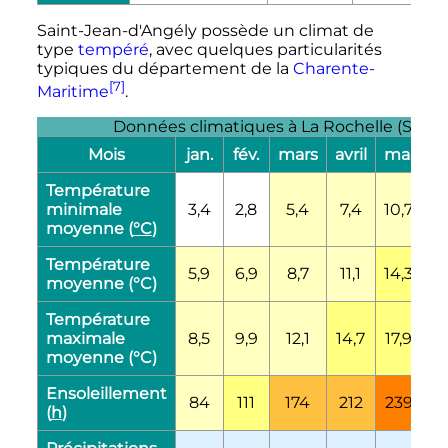
Saint-Jean-d'Angély possède un climat de
type
tempéré
, avec quelques particularités
typiques du département de la
Charente-
[7]
Maritime
.
Données climatiques à La Rochelle (Stati
Mois
jan.
fév.
mars
avril
mai
ju
Température
minimale
3,4
2,8
5,4
7,4
10,7
13
moyenne (
°C
)
Température
5,9
6,9
8,7
11,1
14,3
17
moyenne (°C)
Température
maximale
8,5
9,9
12,1
14,7
17,9
21
moyenne (°C)
Ensoleillement
84
111
174
212
239
2
(
h
)